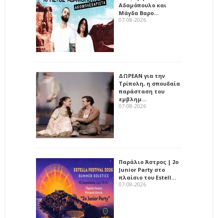
Αδαμόπουλο και
Μάγδα Βαρο…
07-08-2026
ΔΩΡΕΑΝ για την
Τρίπολη, η σπουδαία
παράσταση του
εμβλημ…
07-08-2026
Παράλιο Άστρος | 2ο
Junior Party στο
πλαίσιο του Estell…
07-08-2026