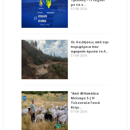
με τα ε…
07-08-2026
Οι 4 ειδήσεις από την
περιφέρεια που
αφορούν άμεσα το Λ…
07-08-2026
"Από 40 Κοπάδια
Μείναμε 5 | Η
Τελευταία Γενιά
Κτην…
07-08-2026