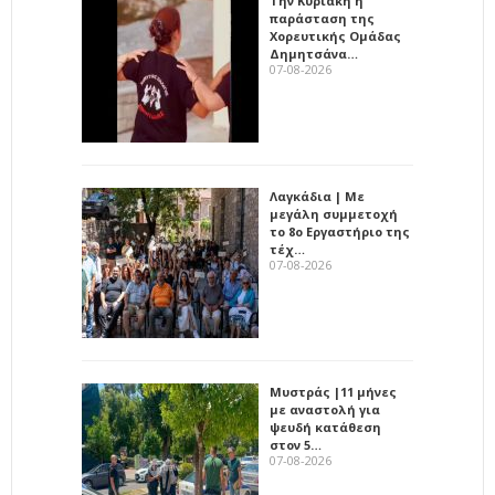
Την Κυριακή η
παράσταση της
Χορευτικής Ομάδας
Δημητσάνα…
07-08-2026
Λαγκάδια | Με
μεγάλη συμμετοχή
το 8ο Εργαστήριο της
τέχ…
07-08-2026
Μυστράς |11 μήνες
με αναστολή για
ψευδή κατάθεση
στον 5…
07-08-2026