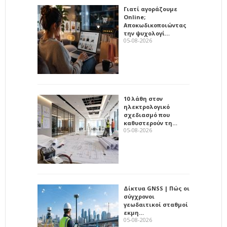
Γιατί αγοράζουμε
Online;
Αποκωδικοποιώντας
την ψυχολογί…
05-08-2026
10 λάθη στον
ηλεκτρολογικό
σχεδιασμό που
καθυστερούν τη…
05-08-2026
Δίκτυα GNSS | Πώς οι
σύγχρονοι
γεωδαιτικοί σταθμοί
εκμη…
05-08-2026