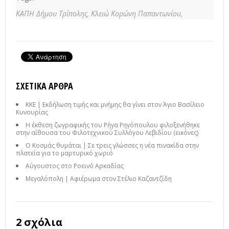
ΚΑΠΗ Δήμου Τρίπολης,
Κλειώ Κορώνη Παπαντωνίου,
ΣΧΕΤΙΚΆ ΆΡΘΡΑ
ΚΚΕ | Εκδήλωση τιμής και μνήμης θα γίνει στον Άγιο Βασίλειο
Κυνουρίας
Η έκθεση ζωγραφικής του Ρήγα Ρηγόπουλου φιλοξενήθηκε
στην αίθουσα του Φιλοτεχνικού Συλλόγου Λεβιδίου (εικόνες)
Ο Κοσμάς θυμάται | Σε τρεις γλώσσες η νέα πινακίδα στην
πλατεία για το μαρτυρικό χωριό
Αύγουστος στο Ροεινό Αρκαδίας
Μεγαλόπολη | Αφιέρωμα στον Στέλιο Καζαντζίδη
2 σχόλια