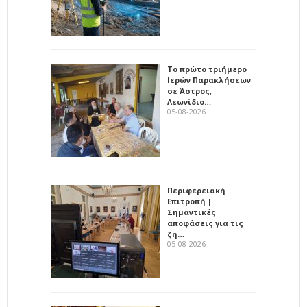
Το πρώτο τριήμερο
Ιερών Παρακλήσεων
σε Άστρος,
Λεωνίδιο…
05-08-2026
Περιφερειακή
Επιτροπή |
Σημαντικές
αποφάσεις για τις
ζη…
05-08-2026