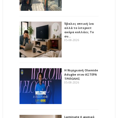
Έβαλες οπτική ίνα
αλλά το ίντερνετ
ακόμα κολλάει; Το
συ…
05-08-2026
Η Νιγηριανή Olamide
Adugbe στον ΑΣΤΕΡΑ
ΤΡΙΠΟΛΗΣ
05-08-2026
Laminate ή φυσικό