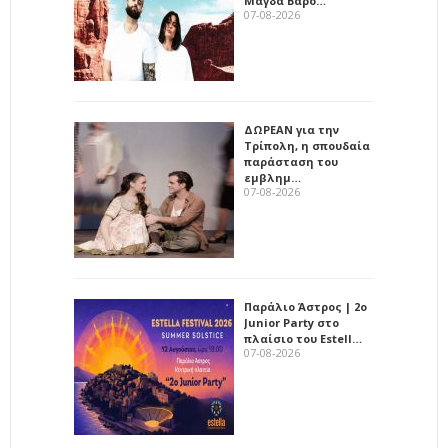
Μάγδα Βαρο…
07-08-2026
ΔΩΡΕΑΝ για την
Τρίπολη, η σπουδαία
παράσταση του
εμβλημ…
07-08-2026
Παράλιο Άστρος | 2ο
Junior Party στο
πλαίσιο του Estell…
07-08-2026