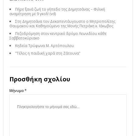
Πήρε ξανά ζωή το γήπεδο της Δημητσάνας – Φιλική
αναμέτρηση με 9 γκολ! (vd)
Στη Δημητσάνα τον Δεκαπεντάυγουστο ο Μητροπολίτης
Θαυμακού και Καθηγούμενο της Μονής Πετράκη κ. Ιάκωβος
Πεζοδρόμηση στον κεντρικό δρόμο Λεωνιδίου κάθε
Σαββατοκύριακο
Κηδεία Τρύφωνα Μ. Αρτόπουλου
"Τέλος η παιδική χαρά στη Ζάτουνα"
Προσθήκη σχολίου
Μήνυμα *