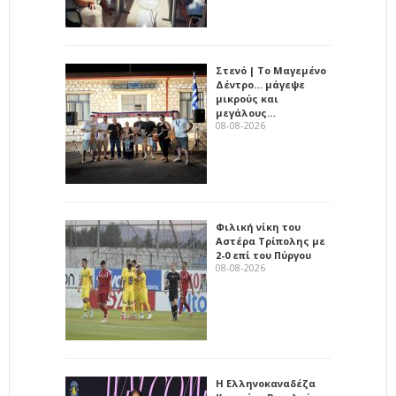
Στενό | Το Μαγεμένο
Δέντρο… μάγεψε
μικρούς και
μεγάλους…
08-08-2026
Φιλική νίκη του
Αστέρα Τρίπολης με
2-0 επί του Πύργου
08-08-2026
Η Ελληνοκαναδέζα