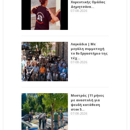
Χορευτικής Ομάδας
Δημητσάνα…
07-08-2026
Λαγκάδια | Με
μεγάλη συμμετοχή
το 8ο Εργαστήριο της
τέχ…
07-08-2026
Μυστράς |11 μήνες
με αναστολή για
ψευδή κατάθεση
στον 5…
07-08-2026