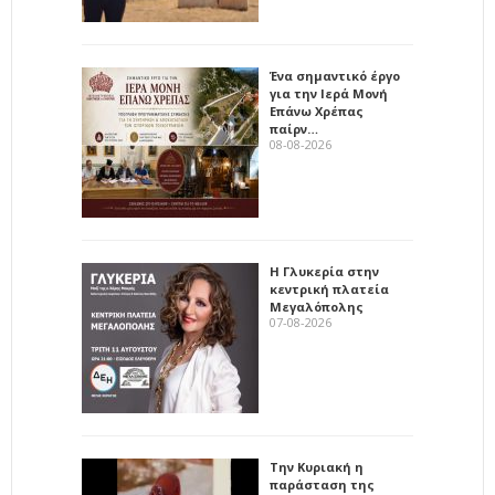
Ένα σημαντικό έργο
για την Ιερά Μονή
Επάνω Χρέπας
παίρν…
08-08-2026
Η Γλυκερία στην
κεντρική πλατεία
Μεγαλόπολης
07-08-2026
Την Κυριακή η
παράσταση της