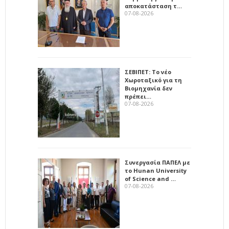
αποκατάσταση τ…
07-08-2026
ΣΕΒΙΠΕΤ: Το νέο
Χωροταξικό για τη
Βιομηχανία δεν
πρέπει…
07-08-2026
Συνεργασία ΠΑΠΕΛ με
το Hunan University
of Science and …
07-08-2026