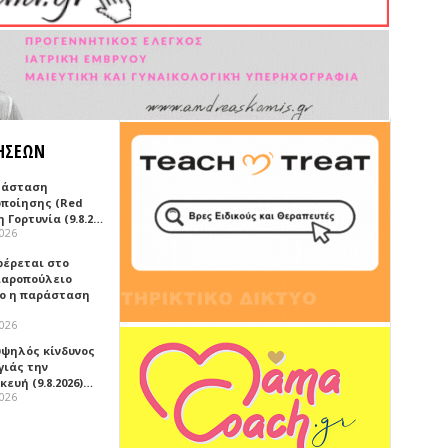
ΗΣΕΩΝ
τάσταση
οποίησης (Red
η Γορτυνία (9.8.2…
2026
έρεται στο
αροπούλειο
ο η παράσταση
2026
υψηλός κίνδυνος
γιάς την
ευή (9.8.2026)…
2026