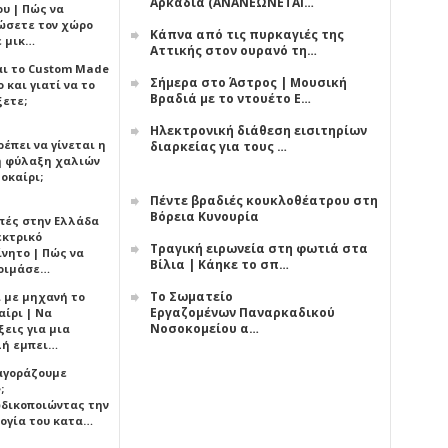
Αρκαδία (ΑΝΑΝΕΩΝΕΤΑΙ…
υ | Πώς να
ώσετε τον χώρο
Κάπνα από τις πυρκαγιές της
ε μικ…
Αττικής στον ουρανό τη…
αι το Custom Made
Σήμερα στο Άστρος | Μουσική
 και γιατί να το
Βραδιά με το ντουέτο Ε…
ξετε;
Ηλεκτρονική διάθεση εισιτηρίων
έπει να γίνεται η
διαρκείας για τους …
 φύλαξη χαλιών
οκαίρι;
Πέντε βραδιές κουκλοθέατρου στη
Βόρεια Κυνουρία
πές στην Ελλάδα
εκτρικό
Τραγική ειρωνεία στη φωτιά στα
ίνητο | Πώς να
Βίλια | Κάηκε το σπ…
οιμάσε…
Το Σωματείο
ι με μηχανή το
Εργαζομένων Παναρκαδικού
αίρι | Να
Νοσοκομείου α…
εις για μια
ή εμπει…
 αγοράζουμε
;
δικοποιώντας την
ογία του κατα…