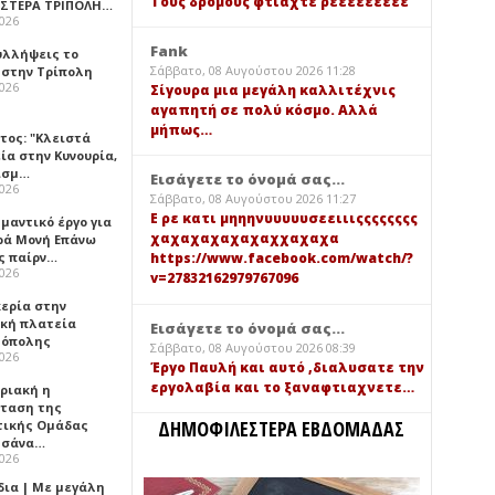
Τους δρόμους φτιαχτε ρεεεεεεεεε
ΑΣΤΕΡΑ ΤΡΙΠΟΛΗ…
2026
Fank
υλλήψεις το
Σάββατο, 08 Αυγούστου 2026 11:28
 στην Τρίπολη
2026
Σίγουρα μια μεγάλη καλλιτέχνις
αγαπητή σε πολύ κόσμο. Αλλά
μήπως…
τος: "Κλειστά
ία στην Κυνουρία,
ισμ…
Εισάγετε το όνομά σας...
2026
Σάββατο, 08 Αυγούστου 2026 11:27
Ε ρε κατι μηηηνυυυυυσεειιιςςςςςςςς
μαντικό έργο για
χαχαχαχαχαχαχχαχαχα
ερά Μονή Επάνω
ς παίρν…
https://www.facebook.com/watch/?
2026
v=27832162979767096
κερία στην
ική πλατεία
Εισάγετε το όνομά σας...
όπολης
Σάββατο, 08 Αυγούστου 2026 08:39
2026
Έργο Παυλή και αυτό ,διαλυσατε την
εργολαβία και το ξαναφτιαχνετε…
υριακή η
ταση της
ΔΗΜΟΦΙΛΕΣΤΕΡΑ ΕΒΔΟΜΑΔΑΣ
τικής Ομάδας
τσάνα…
2026
δια | Με μεγάλη