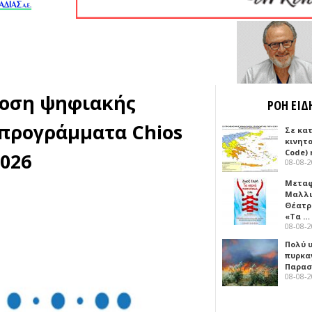
δοση ψηφιακής
ΡΟΗ ΕΙΔ
 προγράμματα Chios
Σε κα
κινητ
Code) 
2026
08-08-
Μεταφ
Μαλλι
Θέατρ
«Τα …
08-08-
Πολύ 
πυρκα
Παρασκ
08-08-