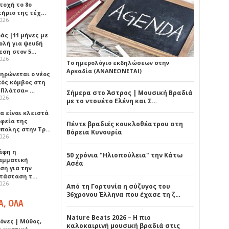
τοχή το 8ο
τήριο της τέχ…
2026
άς |11 μήνες με
ολή για ψευδή
εση στον 5…
2026
Το ημερολόγιο εκδηλώσεων στην
Αρκαδία (ΑΝΑΝΕΩΝΕΤΑΙ)
ηρώνεται ο νέος
κός κόμβος στη
«Πλάτσα» …
Σήμερα στο Άστρος | Μουσική Βραδιά
2026
με το ντουέτο Ελένη και Σ…
α είναι κλειστά
αφεία της
Πέντε βραδιές κουκλοθέατρου στη
πολης στην Τρ…
Βόρεια Κυνουρία
2026
άφη η
50 χρόνια "Ηλιοπούλεια" την Κάτω
αμματική
Ασέα
ση για την
τάσταση τ…
2026
Από τη Γορτυνία η σύζυγος του
36χρονου Έλληνα που έχασε τη ζ…
Α, ΟΛΑ
Nature Beats 2026 – Η πιο
όνες | Μύθος,
καλοκαιρινή μουσική βραδιά στις