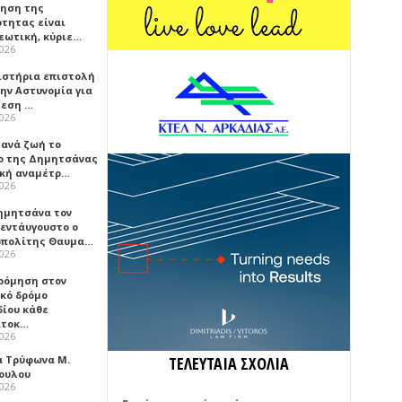
ρηση της
ότητας είναι
εωτική, κύριε…
2026
ιστήρια επιστολή
ην Αστυνομία για
μεση …
2026
ξανά ζωή το
ο της Δημητσάνας
ική αναμέτρ…
2026
ημητσάνα τον
εντάυγουστο ο
πολίτης Θαυμα…
2026
ρόμηση στον
ικό δρόμο
δίου κάθε
ατοκ…
2026
α Τρύφωνα Μ.
ΤΕΛΕΥΤΑΙΑ ΣΧΟΛΙΑ
ουλου
2026