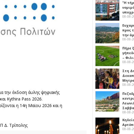
"Η τή
νομιμ
υποχρ
08-08-
Ευχαρ
προς τ
την ά
08-08-
Πήρε 
γήπεδ
– Φιλ
08-08-
Στη Δ
Δεκαπ
Μητρο
08-08-
ια την έκδοση άυλης ψηφιακής
Πεζοδ
κεντρ
αι Kythira Pass 2026.
Λεωνι
ίζονται η 14η Μαϊου 2026 και η
Σαββ
08-08-
Κηδεί
Αρτόπ
Π Δ. Τρίπολης
08-08-