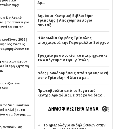
ή μυστικό
Αρ…
εποίθησης;
Δημόσια Κεντρική Βιβλιοθήκη
Sun & ηλιακό
Τρίπολης | Αποχώρησε λόγω
α | Τα πάντα για
συνταξ…
ροντίδα και τη…
Η Χορωδία Ορφέας Τρίπολης
 κουζίνας 2026 |
αποχαιρετά την Γαρυφαλλιά Ξιάρχου
ρυφαίες τάσεις
εταμορφώνουν το
Τροχαίο με αυτοκίνητο και μηχανάκι
το απόγευμα στην Τρίπολη
η σπιτιών έχουν
γαλύτερη ζήτηση
α;
Νέες μονοδρομήσεις από την Κυριακή
στην Τρίπολη - Η λίστα με…
κοστίζει ένα
 5x5;
Πρωτοβουλία από το Εργατικό
Κέντρο Αρκαδίας με στόχο να διασ…
αι το Sublimation
ΔΗΜΟΦΙΛΕΣΤΕΡΑ ΜΗΝΑ
ατί αλλάζει τα
ένα στα διαφημι…
Το ημερολόγιο εκδηλώσεων στην
ή ανακαίνιση