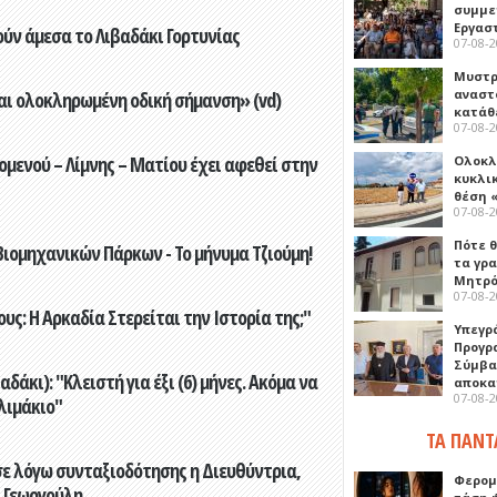
συμμε
Εργασ
ούν άμεσα το Λιβαδάκι Γορτυνίας
07-08-
Μυστρ
αναστ
αι ολοκληρωμένη οδική σήμανση» (vd)
κατάθ
07-08-
ενού – Λίμνης – Ματίου έχει αφεθεί στην
Ολοκλ
κυκλι
θέση 
07-08-
Πότε θ
ιομηχανικών Πάρκων - Το μήνυμα Τζιούμη!
τα γρ
Μητρό
07-08-
ς: Η Αρκαδία Στερείται την Ιστορία της;"
Υπεγρ
Προγρ
Σύμβα
άκι): "Κλειστή για έξι (6) μήνες. Ακόμα να
αποκα
07-08-
λιμάκιο"
ΤΑ ΠΑΝΤ
ε λόγω συνταξιοδότησης η Διευθύντρια,
Φερομ
 Γεωργούλη