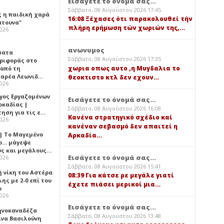
Εισάγετε το όνομά σας...
Σάββατο, 08 Αυγούστου 2026 17:45
ς η παιδική χαρά
16:08 Ξέχασες ότι παρακολουθεί τήν
άτουνα"
πλήρη ερήμωση τών χωριών της,…
2026
ανωνυμος
ματα
Σάββατο, 08 Αυγούστου 2026 17:35
ριφοράς στο
χωρια οπως αυτο ,η Μυγδαλια το
 από τη
αρέα Λεωνιδ…
θεοκτιστο κτλ δεν εχουν…
2026
γος Εργαζομένων
Εισάγετε το όνομά σας...
ρκαδίας |
Σάββατο, 08 Αυγούστου 2026 16:08
τηση για τις ε…
Κανένα στρατηγικό σχέδιο καί
2026
κανέναν σεβασμό δεν απαιτεί η
 | Το Μαγεμένο
Αρκαδία…
ο… μάγεψε
ύς και μεγάλους…
Εισάγετε το όνομά σας...
2026
Σάββατο, 08 Αυγούστου 2026 15:41
ή νίκη του Αστέρα
08:39 Για κάτσε ρε μεγάλε γιατί
ης με 2-0 επί του
έχετε πιάσει μερικοί μια…
υ
2026
Εισάγετε το όνομά σας...
ηνοκαναδέζα
Σάββατο, 08 Αυγούστου 2026 13:48
ίνα Βασιλούνη