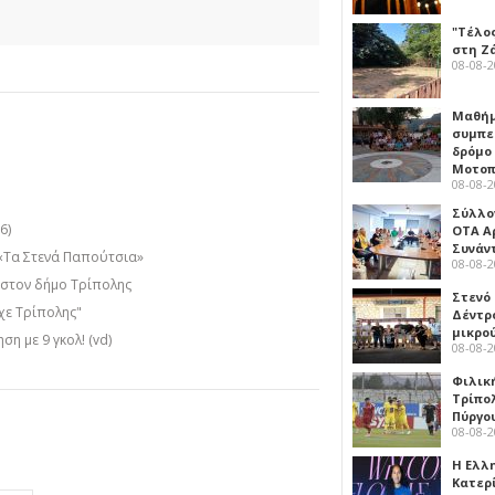
"Τέλο
στη Ζ
08-08-
Μαθή
συμπε
δρόμο
Μοτοπ
08-08-
Σύλλο
6)
ΟΤΑ Α
Συνάν
«Τα Στενά Παπούτσια»
08-08-
 στον δήμο Τρίπολης
Στενό
χε Τρίπολης"
Δέντρ
μικρο
η με 9 γκολ! (vd)
08-08-
Φιλικ
Τρίπολ
Πύργο
08-08-
Η Ελλ
Κατερ