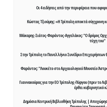
Οι 4 ειδήσεις από την περιφέρεια που αφορ
Κώστας Τζιούμης: «Η Τρίπολη αποκτά σύγχρονη κ
Μάκαρης-Σιάτος-Φαράντος-Αγγελάκος: "Ο δρόμος Ορχομ
τύχη του"
Στην Τρίπολη το Πανελλήνιο Συνέδριο Επιχειρήσεων Β
Φαράντος: "Λουκέτο στο Αρχαιολογικό Μουσείο Άστρου
Γιαννακούρας για την EO Τρίπολης-Πύργου (πριν το Λιβαδ
έρθει κυβερνητικό κ
Δημόσια Κεντρική Βιβλιοθήκη Τρίπολης | Αποχώρησ
Παναγιώτα Τσουραπά -