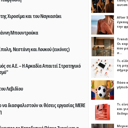
τάση 
αυτοπ
 της Χιροσίμα και του Ναγκασάκι
After 
έγκαυμ
την φ
Γιάννη Μπουντρούκα
Trends
Οι κο
πολη, Νεστάνη και Λουκού (εικόνες)
που μ
σ…
Τι είδ
ς σε Α.Ε. – Η Αρκαδία Απαιτεί Στρατηγικό
τη με
σήμερ
σμό"
Πόσο 
γήπεδο
του Λεβιδίου
 να διασφαλιστούν οι θέσεις εργασίας MERE
Τι είν
και γι
η
δεδομ
Μερικ
ίκεντρο το Καταδυτικό Πάρκο Τυρού και η