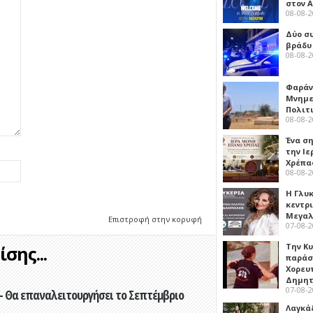
στον 
08-08-
Δύο σ
βράδυ
08-08-
Φαράν
Μνημε
Πολιτ
08-08-
Ένα ση
την Ι
Χρέπα
08-08-
Η Γλυ
κεντρ
Μεγαλ
Επιστροφή στην κορυφή
07-08-
Την Κ
σης...
παράσ
Χορευ
Δημη
07-08-
- Θα επαναλειτουργήσει το Σεπτέμβριο
Λαγκά