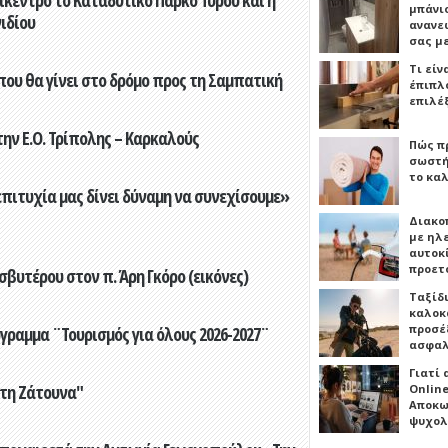
μπάνιο
ιδίου
ανανε
σας μ
Τι είν
που θα γίνει στο δρόμο προς τη Σαμπατική
έπιπλο
επιλέ
ην Ε.Ο. Τρίπολης – Καρκαλούς
Πώς πρ
σωστή
το καλ
επιτυχία μας δίνει δύναμη να συνεχίσουμε»
Διακο
με ηλ
αυτοκ
προετ
βυτέρου στον π. Άρη Γκόρο (εικόνες)
Ταξίδ
καλοκ
προσέξ
γραμμα ¨Τουρισμός για όλους 2026-2027¨
ασφαλ
Γιατί
στη Ζάτουνα"
Online
Αποκω
ψυχολ