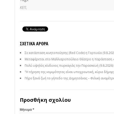
ΚΕΠ,
ΣΧΕΤΙΚΆ ΆΡΘΡΑ
Σε κατάσταση κινητοποίησης (Red Code) η Γορτυνία (9.8.202
Μεταφέρεται στο Μαλλιαροπούλειο Θέατρο η παράσταση 
Πολύ υψηλός κίνδυνος πυρκαγιάς την Παρασκευή (9.8.2026)
"Η τήρηση της νομιμότητας είναι υποχρεωτική, κύριε δήμαρ
Πήρε ξανά ζωή το γήπεδο της Δημητσάνας – Φιλική αναμέτρησ
Προσθήκη σχολίου
Μήνυμα *