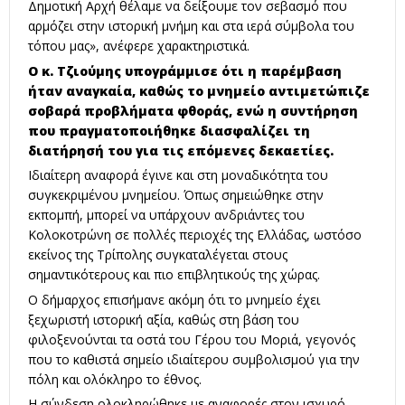
Δημοτική Αρχή θέλαμε να δείξουμε τον σεβασμό που
αρμόζει στην ιστορική μνήμη και στα ιερά σύμβολα του
τόπου μας», ανέφερε χαρακτηριστικά.
Ο κ. Τζιούμης υπογράμμισε ότι η παρέμβαση
ήταν αναγκαία, καθώς το μνημείο αντιμετώπιζε
σοβαρά προβλήματα φθοράς, ενώ η συντήρηση
που πραγματοποιήθηκε διασφαλίζει τη
διατήρησή του για τις επόμενες δεκαετίες.
Ιδιαίτερη αναφορά έγινε και στη μοναδικότητα του
συγκεκριμένου μνημείου. Όπως σημειώθηκε στην
εκπομπή, μπορεί να υπάρχουν ανδριάντες του
Κολοκοτρώνη σε πολλές περιοχές της Ελλάδας, ωστόσο
εκείνος της Τρίπολης συγκαταλέγεται στους
σημαντικότερους και πιο επιβλητικούς της χώρας.
Ο δήμαρχος επισήμανε ακόμη ότι το μνημείο έχει
ξεχωριστή ιστορική αξία, καθώς στη βάση του
φιλοξενούνται τα οστά του Γέρου του Μοριά, γεγονός
που το καθιστά σημείο ιδιαίτερου συμβολισμού για την
πόλη και ολόκληρο το έθνος.
Η σύνδεση ολοκληρώθηκε με αναφορές στον ισχυρό