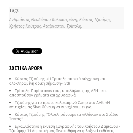
Tags:
Ανδριάντας Θεοδώρου Κολοκοτρώνη,
Κώστας Τζιούμης,
Χρήστος Κούτρας,
Αταίριαστοι,
Τρίπολη,
ΣΧΕΤΙΚΆ ΆΡΘΡΑ
Κώστας Τζιούμης: «Η Τρίπολη αποκτά σύγχρονη και
ολοκληρωμένη οδική σήμανση» (vd)
Τρίπολη: Παρίσταναν τους υπαλλήλους της ΔΕΗ – και
αποσπούσαν χρήματα και χρυσαφικά
Τζιούμης για το πρώτο καλοκαιρινό Camp στο ΔΑΚ: «Η
επιτυχία μας δίνει δύναμη να συνεχίσουμε» (vd)
Κώστας Τζιούμης: "Ολοκληρώνουμε τα «Αλώνια» στο Στάδιο
Τεγέας!"
Εγκαινιάστηκε η έκθεση ζωγραφικής του Χρήστου Δαμιανού -
Τζιούμης: "H Δημοτική μας Πινακοθήκη να φιλοξενεί εκθέσεις