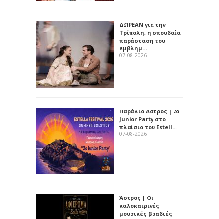
ΔΩΡΕΑΝ για την
Τρίπολη, η σπουδαία
παράσταση του
εμβλημ…
07-08-2026
Παράλιο Άστρος | 2ο
Junior Party στο
πλαίσιο του Estell…
07-08-2026
Άστρος | Οι
καλοκαιρινές
μουσικές βραδιές