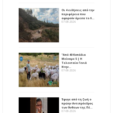
Οι 4 ειδήσεις από την
περιφέρεια που
αφορούν άμεσα το Λ…
07-08-2026
"Από 40 Κοπάδια
Μείναμε 5 | Η
Τελευταία Γενιά
Κτην…
07-08-2026
Έφυγε από τη ζωή ο
πρώην Αντιπρόεδρος
των Άνθεων της Πέ…
07-08-2026