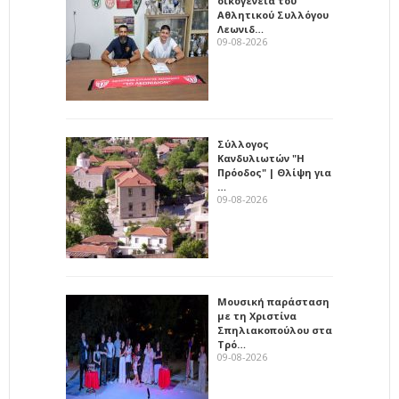
οικογένεια του
Αθλητικού Συλλόγου
Λεωνιδ…
09-08-2026
Σύλλογος
Κανδυλιωτών "Η
Πρόοδος" | Θλίψη για
…
09-08-2026
Μουσική παράσταση
με τη Χριστίνα
Σπηλιακοπούλου στα
Τρό…
09-08-2026