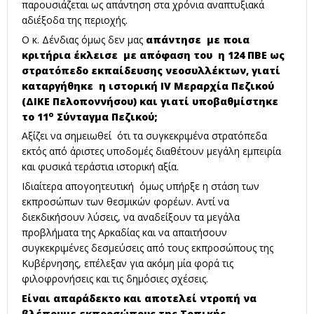
παρουσιάζεται ως απάντηση στα χρόνια αναπτυξιακά
αδιέξοδα της περιοχής.
Ο κ. Δένδιας όμως δεν μας
απάντησε με ποια
κριτήρια έκλεισε με απόφαση του η 124 ΠΒΕ ως
στρατόπεδο εκπαίδευσης νεοσυλλέκτων, γιατί
καταργήθηκε η ιστορική
IV
Μεραρχία Πεζικού
(ΔΙΚΕ Πελοποννήσου) και γιατί υποβαθμίστηκε
ο
το 11
Σύνταγμα Πεζικού;
Αξίζει να σημειωθεί ότι τα συγκεκριμένα στρατόπεδα
εκτός από άριστες υποδομές διαθέτουν μεγάλη εμπειρία
και φυσικά τεράστια ιστορική αξία.
Ιδιαίτερα απογοητευτική όμως υπήρξε η στάση των
εκπροσώπων των θεσμικών φορέων. Αντί να
διεκδικήσουν λύσεις, να αναδείξουν τα μεγάλα
προβλήματα της Αρκαδίας και να απαιτήσουν
συγκεκριμένες δεσμεύσεις από τους εκπροσώπους της
Κυβέρνησης, επέλεξαν για ακόμη μία φορά τις
φιλοφρονήσεις και τις δημόσιες σχέσεις.
Είναι απαράδεκτο και αποτελεί ντροπή να
βλέπουμε εκπροσώπους της Τοπικής