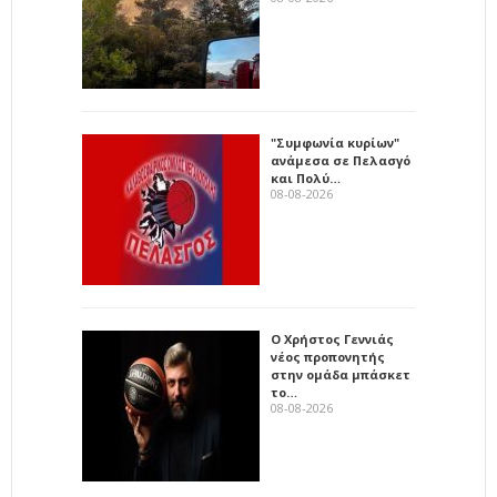
"Συμφωνία κυρίων"
ανάμεσα σε Πελασγό
και Πολύ…
08-08-2026
Ο Χρήστος Γεννιάς
νέος προπονητής
στην ομάδα μπάσκετ
το…
08-08-2026