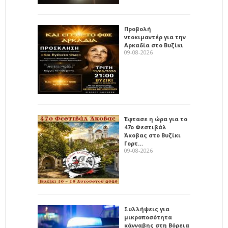
Προβολή
ντοκιμαντέρ για την
Αρκαδία στο Βυζίκι
09-08-2026
Έφτασε η ώρα για το
47ο Φεστιβάλ
Άκοβας στο Βυζίκι
Γορτ…
09-08-2026
Συλλήψεις για
μικροποσότητα
κάνναβης στη Βόρεια