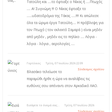
Τατούλη και .....το έφτιαξε ο Νίκας ή .....Πτωχός
..... Α! Συγνώμη !!! Ο Νίκας έφτιαξε το
.......υδατοδρόμια της Τάκας ......!!!! Κι απώλεσε
όλα τα ώριμα έργα Τατούλη..... Η πρόβλεψη για
τον Πτωχό ( τον εκλεκτό Σαμαρά ) είναι μηδέν
από μηδέν , μηδέν εις το πηλίκο ..... Λόγια -
λόγια - λόγια , αερολογίες .....
Γορτύνιος
Τρίτη, 07 Ιουλίου 2026 22:09
Σύνδεσμος σχολίου
Βλασάκο τελείωσε το
παραμύθι ήρθε η ώρα να αναλάβεις τις
ευθύνες σου απέναντι στον Αρκαδικό ΛΑΟ.
Εισάγετε το όνομά σας...
Τρίτη, 07 Ιουλίου 2026
Σύνδεσμος σχολίου