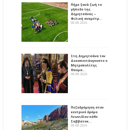
Πήρε ξανά ζωή το
γήπεδο της
Δημητσάνας –
Φιλική αναμέτρ…
08-08-2026
Στη Δημητσάνα τον
Δεκαπεντάυγουστο ο
Μητροπολίτης
Θαυμα…
08-08-2026
Πεζοδρόμηση στον
κεντρικό δρόμο
Λεωνιδίου κάθε
Σαββατοκ…
08-08-2026