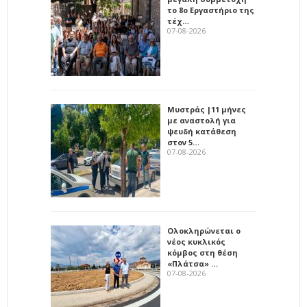
το 8ο Εργαστήριο της
τέχ…
07-08-2026
Μυστράς |11 μήνες
με αναστολή για
ψευδή κατάθεση
στον 5…
07-08-2026
Ολοκληρώνεται ο
νέος κυκλικός
κόμβος στη θέση
«Πλάτσα» …
07-08-2026