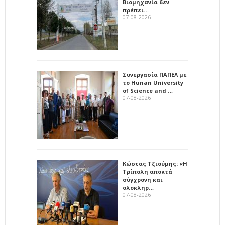
Βιομηχανία δεν
πρέπει…
07-08-2026
Συνεργασία ΠΑΠΕΛ με
το Hunan University
of Science and …
07-08-2026
Κώστας Τζιούμης: «Η
Τρίπολη αποκτά
σύγχρονη και
ολοκληρ…
07-08-2026