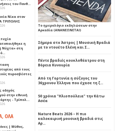
νήσεις του Πανθ…
2026
ωνία Νίκα στον
Α ΤΡΙΠΟΛΗΣ
2026
Το ημερολόγιο εκδηλώσεων στην
Αρκαδία (ΑΝΑΝΕΩΝΕΤΑΙ)
ιτυχία
Σήμερα στο Άστρος | Μουσική Βραδιά
ατοποιήθηκε η
με το ντουέτο Ελένη και Σ…
ή Νύχτα» στη
λό…
2026
Πέντε βραδιές κουκλοθέατρου στη
σταση
Βόρεια Κυνουρία
ρτυρίας από τους
κούς πυροσβέστες
Από τη Γορτυνία η σύζυγος του
2026
36χρονου Έλληνα που έχασε τη ζ…
ς οδηγός
γού στην εθνική
50 χρόνια "Ηλιοπούλεια" την Κάτω
πάρτης - Τρίπολ…
Ασέα
2026
Nature Beats 2026 – Η πιο
Α, ΟΛΑ
καλοκαιρινή μουσική βραδιά στις
Αρ…
όνες | Μύθος,