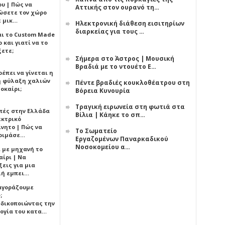
υ | Πώς να
Αττικής στον ουρανό τη…
ώσετε τον χώρο
ε μικ…
Ηλεκτρονική διάθεση εισιτηρίων
διαρκείας για τους …
αι το Custom Made
 και γιατί να το
ξετε;
Σήμερα στο Άστρος | Μουσική
Βραδιά με το ντουέτο Ε…
έπει να γίνεται η
 φύλαξη χαλιών
Πέντε βραδιές κουκλοθέατρου στη
οκαίρι;
Βόρεια Κυνουρία
Τραγική ειρωνεία στη φωτιά στα
πές στην Ελλάδα
Βίλια | Κάηκε το σπ…
εκτρικό
ίνητο | Πώς να
Το Σωματείο
οιμάσε…
Εργαζομένων Παναρκαδικού
Νοσοκομείου α…
ι με μηχανή το
αίρι | Να
εις για μια
ή εμπει…
 αγοράζουμε
;
δικοποιώντας την
ογία του κατα…