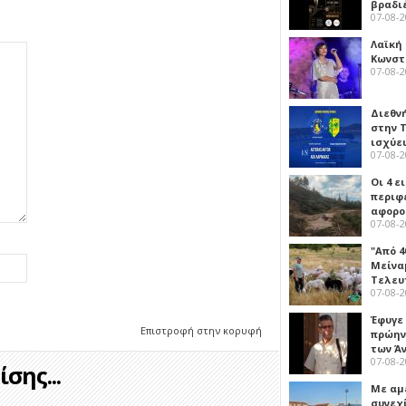
βραδι
07-08-
Λαϊκή
Κωνστα
07-08-
Διεθν
στην Τ
ισχύει
07-08-
Οι 4 ε
περιφ
αφορο
07-08-
"Από 4
Μείναμ
Τελευ
07-08-
Έφυγε
Επιστροφή στην κορυφή
πρώην
των Ά
07-08-
σης...
Με αμ
συνεχί