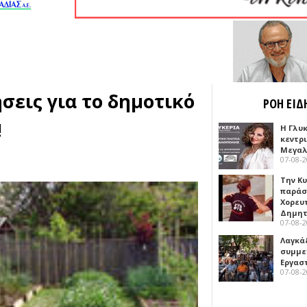
ήσεις για το δημοτικό
ΡΟΗ ΕΙΔ
!
Η Γλυ
κεντρ
Μεγαλ
07-08-
Την Κ
παράσ
Χορευ
Δημη
07-08-
Λαγκά
συμμε
Εργασ
07-08-