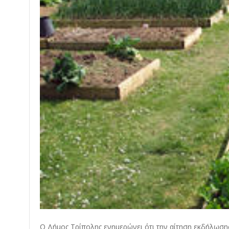
O Δήμος Τρίπολης ενημερώνει ότι την αίτηση εκδήλωση