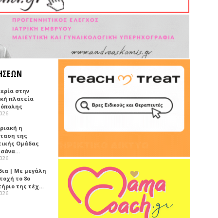
ΗΣΕΩΝ
κερία στην
ική πλατεία
όπολης
2026
υριακή η
ταση της
τικής Ομάδας
τσάνα…
2026
δια | Με μεγάλη
τοχή το 8ο
τήριο της τέχ…
2026