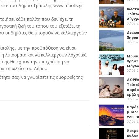
site του Δήμου Τρίπολης www.tripolis.gr
Κώστα
Τρίπο
οιήσει κάθε πολίτη που δεν έχει τη
σύγχρ
07-08-
αγροτική ζωή του τόπου του εξετάζει τη
υ οι δημότες θα μπορούν να καλλιεργούν
Διακο
Ξηροπ
07-08-
ίπολης , με την προϋπόθεση να είναι
 ή λιπάσματα και να καλλιεργούν λαχανικά
Μουσι
Χρήστ
Επίσης θα έχουν την υποχρέωση να
Μάγδα
παντοπωλείο του Δήμου.
07-08-
τητα σας, να γνωρίσετε τις ομορφιές της
ΔΩΡΕΑ
Τρίπο
παράσ
εμβλ
07-08-
Παράλ
Junior
του Es
07-08-
Άστρος
καλοκ