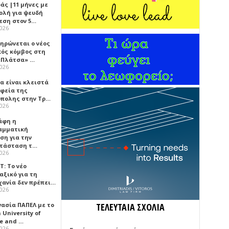
άς |11 μήνες με
ολή για ψευδή
εση στον 5…
2026
ηρώνεται ο νέος
κός κόμβος στη
«Πλάτσα» …
2026
α είναι κλειστά
αφεία της
πολης στην Τρ…
2026
άφη η
αμματική
ση για την
τάσταση τ…
2026
Τ: Το νέο
αξικό για τη
χανία δεν πρέπει…
2026
γασία ΠΑΠΕΛ με το
ΤΕΛΕΥΤΑΙΑ ΣΧΟΛΙΑ
University of
ce and …
2026