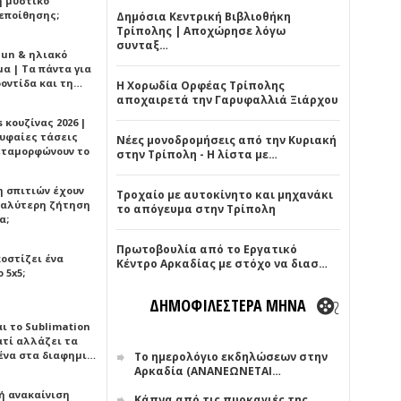
ή μυστικό
εποίθησης;
Δημόσια Κεντρική Βιβλιοθήκη
Τρίπολης | Αποχώρησε λόγω
συνταξ…
Sun & ηλιακό
α | Τα πάντα για
ροντίδα και τη…
Η Χορωδία Ορφέας Τρίπολης
αποχαιρετά την Γαρυφαλλιά Ξιάρχου
 κουζίνας 2026 |
ρυφαίες τάσεις
Νέες μονοδρομήσεις από την Κυριακή
εταμορφώνουν το
στην Τρίπολη - Η λίστα με…
η σπιτιών έχουν
Τροχαίο με αυτοκίνητο και μηχανάκι
γαλύτερη ζήτηση
το απόγευμα στην Τρίπολη
α;
Πρωτοβουλία από το Εργατικό
κοστίζει ένα
Κέντρο Αρκαδίας με στόχο να διασ…
 5x5;
ΔΗΜΟΦΙΛΕΣΤΕΡΑ ΜΗΝΑ
αι το Sublimation
ατί αλλάζει τα
ένα στα διαφημι…
Το ημερολόγιο εκδηλώσεων στην
Αρκαδία (ΑΝΑΝΕΩΝΕΤΑΙ…
ή ανακαίνιση
Κάπνα από τις πυρκαγιές της