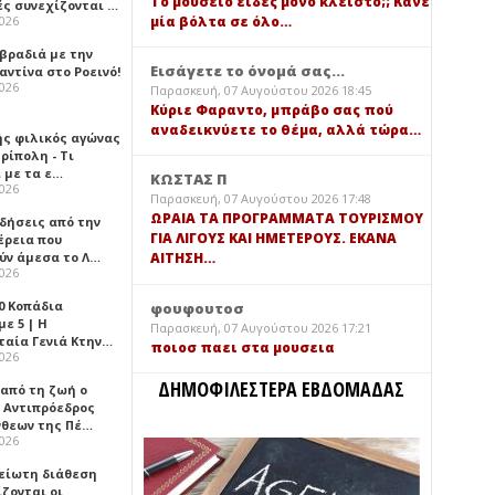
Τό μουσείο είδες μόνο κλειστό;; Κάνε
ές συνεχίζονται …
μία βόλτα σε όλο…
2026
 βραδιά με την
Εισάγετε το όνομά σας...
ντίνα στο Ροεινό!
2026
Παρασκευή, 07 Αυγούστου 2026 18:45
Κύριε Φαραντο, μπράβο σας πού
αναδεικνύετε το θέμα, αλλά τώρα…
ής φιλικός αγώνας
ρίπολη - Τι
 με τα ε…
ΚΩΣΤΑΣ Π
2026
Παρασκευή, 07 Αυγούστου 2026 17:48
ΩΡΑΙΑ ΤΑ ΠΡΟΓΡΑΜΜΑΤΑ ΤΟΥΡΙΣΜΟΥ
ιδήσεις από την
ΓΙΑ ΛΙΓΟΥΣ ΚΑΙ ΗΜΕΤΕΡΟΥΣ. ΕΚΑΝΑ
έρεια που
ύν άμεσα το Λ…
ΑΙΤΗΣΗ…
2026
0 Κοπάδια
φουφουτοσ
ε 5 | Η
Παρασκευή, 07 Αυγούστου 2026 17:21
ταία Γενιά Κτην…
ποιοσ παει στα μουσεια
2026
ΔΗΜΟΦΙΛΕΣΤΕΡΑ ΕΒΔΟΜΑΔΑΣ
 από τη ζωή ο
 Αντιπρόεδρος
νθεων της Πέ…
2026
είωτη διάθεση
ζονται οι