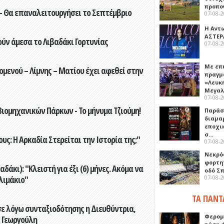
προπο
- Θα επαναλειτουργήσει το Σεπτέμβριο
07-08-
Η Αντ
ΑΣΤΕΡ
ούν άμεσα το Λιβαδάκι Γορτυνίας
07-08-
Με επ
ενού – Λίμνης – Ματίου έχει αφεθεί στην
πραγμ
«Λευκ
Μεγα
07-08-
ιομηχανικών Πάρκων - Το μήνυμα Τζιούμη!
Παρά
διαμα
εποχι
σ…
ς: Η Αρκαδία Στερείται την Ιστορία της;"
07-08-
Νεκρό
φορτη
άκι): "Κλειστή για έξι (6) μήνες. Ακόμα να
οδό Σ
λιμάκιο"
07-08-
ΤΑ ΠΑΝΤ
ε λόγω συνταξιοδότησης η Διευθύντρια,
Φερομ
 Γεωργούλη