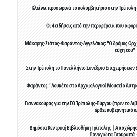
Κλείνει προσωρινά το κολυμβητήριο στην Τρίπολη 
Οι 4 ειδήσεις από την περιφέρεια που αφορ
Μάκαρης-Σιάτος-Φαράντος-Αγγελάκος: "Ο δρόμος Ορχομ
τύχη του"
Στην Τρίπολη το Πανελλήνιο Συνέδριο Επιχειρήσεων Β
Φαράντος: "Λουκέτο στο Αρχαιολογικό Μουσείο Άστρου
Γιαννακούρας για την EO Τρίπολης-Πύργου (πριν το Λιβαδ
έρθει κυβερνητικό κ
Δημόσια Κεντρική Βιβλιοθήκη Τρίπολης | Αποχώρησ
Παναγιώτα Τσουραπά -