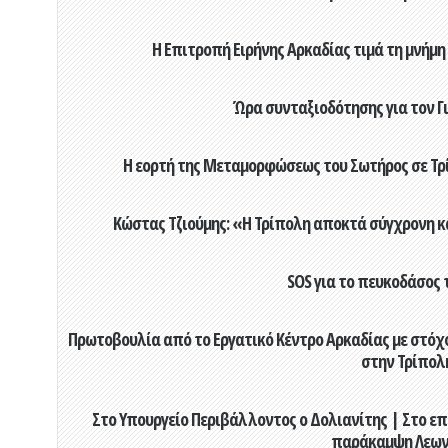
Η Επιτροπή Ειρήνης Αρκαδίας τιμά τη μνήμη
Ώρα συνταξιοδότησης για τον 
Η εορτή της Μεταμορφώσεως του Σωτήρος σε Τρί
Κώστας Τζιούμης: «Η Τρίπολη αποκτά σύγχρονη κ
SOS για το πευκοδάσος 
Πρωτοβουλία από το Εργατικό Κέντρο Αρκαδίας με στόχο
στην Τρίπολ
Στο Υπουργείο Περιβάλλοντος ο Δολιανίτης | Στο επ
παράκαμψη Λεων