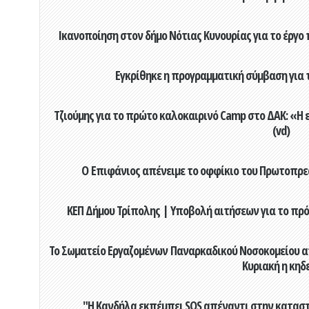
Ικανοποίηση στον δήμο Νότιας Κυνουρίας για το έργο 
Εγκρίθηκε η προγραμματική σύμβαση για τ
Τζιούμης για το πρώτο καλοκαιρινό Camp στο ΔΑΚ: «Η 
(vd)
Ο Επιφάνιος απένειμε το οφφίκιο του Πρωτοπρεσ
ΚΕΠ Δήμου Τρίπολης | Υποβολή αιτήσεων για το πρό
Το Σωματείο Εργαζομένων Παναρκαδικού Νοσοκομείου α
Κυριακή η κηδ
"Η Κανδήλα εκπέμπει SOS απέναντι στην κατασ