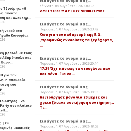
Εισάγετε το όνομά σας...
Σάββατο, 08 Αυγούστου 2026 00:02
ς Τζιούμης: «Η
ΔΥΣΤΥΧΩΣ!!! ΑΥΤΟΥΣ ΨΗΦΙΖΟΥΜΕ...
λη αποκτά
ονη και ολοκληρ…
2026
Εισάγετε το όνομά σας...
Παρασκευή, 07 Αυγούστου 2026 23:42
πή νερού στο
Όσο για τον καθαρισμό της Ε.Ο.
ήγαδο Κυνουρίας
2026
,προφανώς εννοούσες τα ξερόχορτα,
…
κή βραδιά με τους
ο Αδαμόπουλο και
Εισάγετε το όνομά σας...
 Βαρο…
Παρασκευή, 07 Αυγούστου 2026 20:14
2026
17:21 Όχι πάντως τα ντουγάνια σαν
και σένα. Για να…
Ν για την
λη, η σπουδαία
ταση του
Εισάγετε το όνομά σας...
ημ…
Παρασκευή, 07 Αυγούστου 2026 19:33
2026
Λειτούργησε μόνο για 20 μέρες και
ιο Άστρος | 2ο
χρειαζότανε συντήρηση συντήρηση;;;
 Party στο πλαίσιο
Τι…
tell…
2026
Εισάγετε το όνομά σας...
 | Οι
Παρασκευή, 07 Αυγούστου 2026 18:53
αιρινές μουσικές