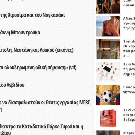
τάση 
αυτοπ
 της Χιροσίμα και του Ναγκασάκι
After 
έγκαυμ
την φ
Γιάννη Μπουντρούκα
Trends
Οι κο
πολη, Νεστάνη και Λουκού (εικόνες)
που μ
σ…
Τι είδ
αι ολοκληρωμένη οδική σήμανση» (vd)
τη με
σήμερ
του Λεβιδίου
Πόσο 
γήπεδο
 να διασφαλιστούν οι θέσεις εργασίας MERE
η
Τι είν
και γι
δεδομ
ίκεντρο το Καταδυτικό Πάρκο Τυρού και η
ιδίου
Μερικ