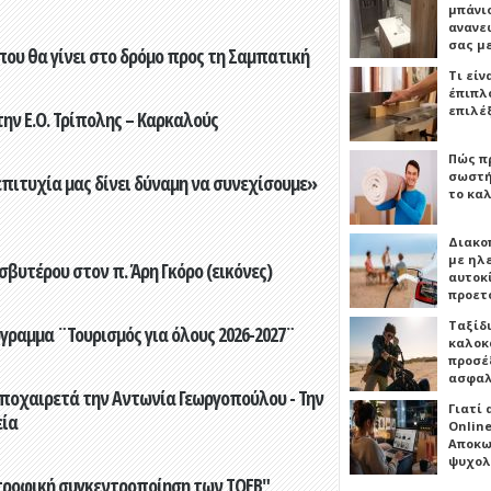
μπάνιο
ανανε
σας μ
που θα γίνει στο δρόμο προς τη Σαμπατική
Τι είν
έπιπλο
επιλέ
ην Ε.Ο. Τρίπολης – Καρκαλούς
Πώς πρ
σωστή
επιτυχία μας δίνει δύναμη να συνεχίσουμε»
το καλ
Διακο
με ηλ
βυτέρου στον π. Άρη Γκόρο (εικόνες)
αυτοκ
προετ
Ταξίδ
γραμμα ¨Τουρισμός για όλους 2026-2027¨
καλοκ
προσέξ
ασφαλ
ποχαιρετά την Αντωνία Γεωργοπούλου - Την
Γιατί
εία
Online
Αποκω
ψυχολ
τροφική συγκεντροποίηση των ΤΟΕΒ"