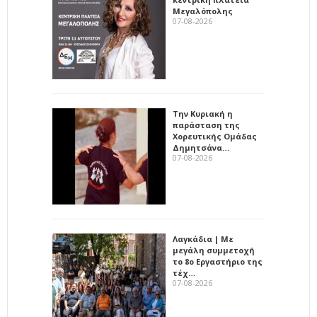
Μεγαλόπολης
07-08-2026
Την Κυριακή η
παράσταση της
Χορευτικής Ομάδας
Δημητσάνα…
07-08-2026
Λαγκάδια | Με
μεγάλη συμμετοχή
το 8ο Εργαστήριο της
τέχ…
07-08-2026