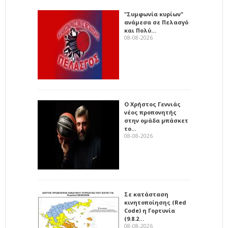
"Συμφωνία κυρίων"
ανάμεσα σε Πελασγό
και Πολύ…
08-08-2026
Ο Χρήστος Γεννιάς
νέος προπονητής
στην ομάδα μπάσκετ
το…
08-08-2026
Σε κατάσταση
κινητοποίησης (Red
Code) η Γορτυνία
(9.8.2…
08-08-2026