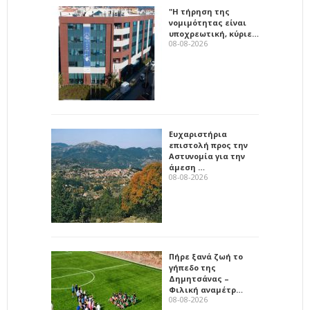
"Η τήρηση της
νομιμότητας είναι
υποχρεωτική, κύριε…
08-08-2026
Ευχαριστήρια
επιστολή προς την
Αστυνομία για την
άμεση …
08-08-2026
Πήρε ξανά ζωή το
γήπεδο της
Δημητσάνας –
Φιλική αναμέτρ…
08-08-2026