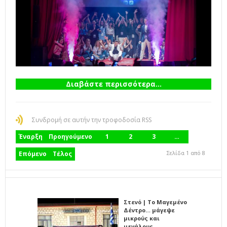
Διαβάστε περισσότερα...
Συνδρομή σε αυτήν την τροφοδοσία RSS
Έναρξη
Προηγούμενο
1
2
3
…
Σελίδα 1 από 8
Επόμενο
Τέλος
Στενό | Το Μαγεμένο
Δέντρο… μάγεψε
μικρούς και
μεγάλους…