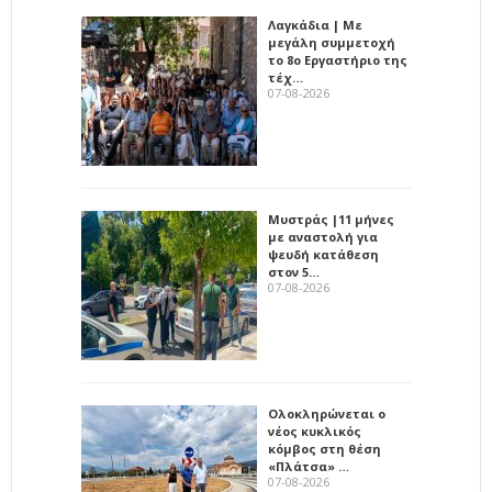
Λαγκάδια | Με
μεγάλη συμμετοχή
το 8ο Εργαστήριο της
τέχ…
07-08-2026
Μυστράς |11 μήνες
με αναστολή για
ψευδή κατάθεση
στον 5…
07-08-2026
Ολοκληρώνεται ο
νέος κυκλικός
κόμβος στη θέση
«Πλάτσα» …
07-08-2026