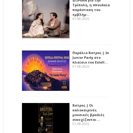
ΔΩΡΕΑΝ για την
Τρίπολη, η σπουδαία
παράσταση του
εμβλημ…
07-08-2026
Παράλιο Άστρος | 2ο
Junior Party στο
πλαίσιο του Estell…
07-08-2026
Άστρος | Οι
καλοκαιρινές
μουσικές βραδιές
συνεχίζονται …
07-08-2026