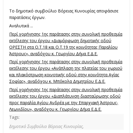
Το δημοτικό συμβούλιο Βόρειας Κυνουρίας αποφάσισε
παρατάσεις έργων.
Αναλυτικά ...
Περί χορήγησης 1ης παράτασης στην συνολική προθεσμία
εκτέλεσης του έργου «Διαμόρφωση δημοτικής οδού
ΟΡΕΣΤΗ στα Ο.Τ.18 και Ο.Τ.19 της κοινότητας Παραλίου
Άστρους», αναδόχου κ. Γεωργίου Δήμα Ε.Δ.Ε.
Περί χορήγησης 1ης παράτασης στην συνολική προθεσμία
εκτέλεσης του έργου «Ανάπλαση της πλατείας του χωριού
και πλακόστρωση κοινοτικής οδού στην κοινότητα Αγίας
Σοφίας», αναδόχου κ. Μπόκολα Δημητρίου Ε.Δ.Ε.
Περί χορήγησης 1ης παράτασης στην συνολική προθεσμία
εκτέλεσης του έργου «Διαπλάτυνση διασταύρωσης οδού
προς παραλία Αγίου Ανδρέα με την Επαρχιακή Άστρους-
Λεωνιδίου», αναδόχου κ. Γεωργίου Δήμα Ε.Δ.Ε.
Tags:
Δημοτικό Συμβούλιο Βόρειας Κυνουρίας,