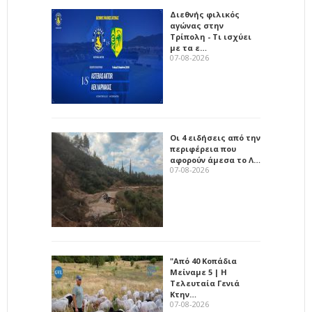
Διεθνής φιλικός
αγώνας στην
Τρίπολη - Τι ισχύει
με τα ε…
07-08-2026
Οι 4 ειδήσεις από την
περιφέρεια που
αφορούν άμεσα το Λ…
07-08-2026
"Από 40 Κοπάδια
Μείναμε 5 | Η
Τελευταία Γενιά
Κτην…
07-08-2026