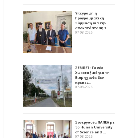
Υπεγράφη η
Προγραμματική
Σύμβαση για την
αποκατάσταση τ…
07-08-2026
ΣΕΒΙΠΕΤ: Το νέο
Χωροταξικό για τη
Βιομηχανία δεν
πρέπει…
07-08-2026
Συνεργασία ΠΑΠΕΛ με
το Hunan University
of Science and …
07-08-2026