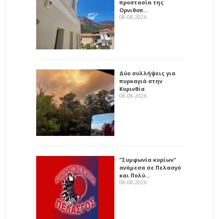
προστασία της
Ορνιθοπ…
08-08-2026
Δύο συλλήψεις για
πυρκαγιά στην
Κορινθία
08-08-2026
"Συμφωνία κυρίων"
ανάμεσα σε Πελασγό
και Πολύ…
08-08-2026