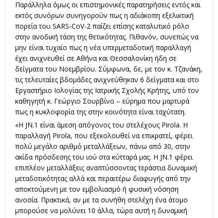
Παράλληλα όμως οι επιστημονικές παρατηρήσεις εντός και
εκτός συνόρων συνηγορούν πως η αδιάκοπη εξελικτική
πορεία του SARS-CoV-2 παίζει επίσης καταλυτικό ρόλο
στην ανοδική τάση της θετικότητας. Πιθανόν, συνεπώς να
μην είναι τυχαίο πως η νέα υπερμεταδοτική παραλλαγή
έχει ανιχνευθεί σε Αθήνα και Θεσσαλονίκη ήδη σε
δείγματα του Νοεμβρίου. Σύμφωνα, δε, με τον κ. Τζανάκη,
τις τελευταίες βδομάδες ανιχνεύθηκαν 6 δείγματα και στο
Εργαστήριο Ιολογίας της Ιατρικής Σχολής Κρήτης, υπό τον
καθηγητή κ. Γεώργιο Σουρβίνο – εύρημα που μαρτυρά
πως η κυκλοφορία της στην κοινότητα είναι ταχύτατη.
«Η JN.1 είναι άμεση απόγονος του στελέχους Pirola. Η
παραλλαγή Pirola, που εξεκολουθεί να επικρατεί, φέρει
πολύ μεγάλο αριθμό μεταλλάξεων, πάνω από 30, στην
ακίδα πρόσδεσης του ιού στα κύτταρά μας. Η JN.1 φέρει
επιπλέον μεταλλάξεις αναπτύσσοντας τεράστια δυναμική
μεταδοτικότητας αλλά και περαιτέρω διαφυγής από την
αποκτούμενη με τον εμβολιασμό ή φυσική νόσηση
ανοσία. Πρακτικά, αν με τα συνήθη στελέχη ένα άτομο
μπορούσε να μολύνει 10 άλλα, τώρα αυτή η δυναμική