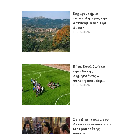
Ευχαριστήρια
επιστολή προς την
Αστυνομία για την
άμεση …
08-08-2026
Πήρε ξανά ζωή το
γήπεδο της
Δημητσάνας –
Φιλική αναμέτρ…
08-08-2026
Στη Δημητσάνα τον
Δεκαπεντάυγουστο ο
Μητροπολίτης
Θαυμα…