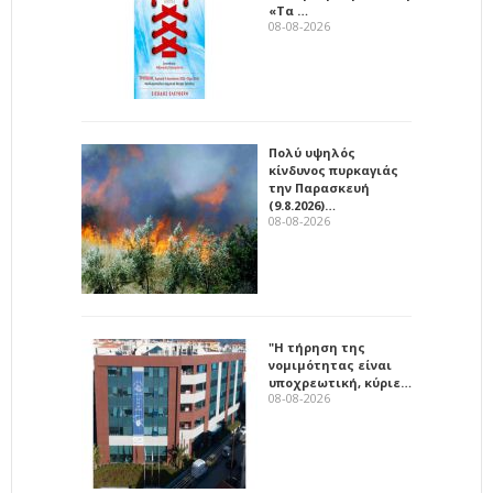
«Τα …
08-08-2026
Πολύ υψηλός
κίνδυνος πυρκαγιάς
την Παρασκευή
(9.8.2026)…
08-08-2026
"Η τήρηση της
νομιμότητας είναι
υποχρεωτική, κύριε…
08-08-2026