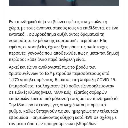
Ενα πανδημικό deja-vu βιώνει εφέτος τον χειμώνα η
χώρα, με τους αναπνευστικούς ιούς να επιδίδονται σε ένα
εντατικό… σφυροκόπημα αυξάνοντας δραματικά τη
νοσηρότητα εν μέσω της εορταστικής περιόδου. Ηδη
εφέτος οι νοσηλείες έχουν ξεπεράσει τις αντίστοιχες
περσινές, γεγονός που αποδεικνύει πως η μετα-πανδημική
περίοδος κάθε άλλο παρά ανέφελη είναι.
Αρκεί κανείς να αναλογιστεί πως το βράδυ των
Χριστουγέννων το ΕΣΥ μετρούσε περισσότερους από
1.170 νοσηλευομένους, θετικούς στη λοίμωξη COVID-19.
Επιπρόσθετα, τουλάχιστον 210 ασθενείς νοσηλεύονταν
σε ειδικές κλίνες (ΜΕΘ, ΜΑΦ κ.ά.), εξαιτίας σοβαρών
επιπλοκών έπειτα από μόλυνσή τους με τον πανδημικό ιό.
Την ίδια ώρα οι εισαγωγές συνεχίζονται με αμείωτο
ρυθμό, καθώς ξεπερνούν τις 200 ημερησίως την τελευταία
εβδομάδα – σημειώνοντας αύξηση κατά 45% σε σχέση με
τον μέσο όρο των προηγούμενων εβδομάδων.