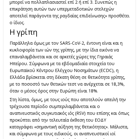
μπορεί να πολλαπλασιαστεί επί 2 ή επί 3. Συνεπώς η
επικράτηση αυτών των υπερμεταδοτικών στελεχών
αποτελεί παράγοντα της ραγδαίας επιδείνωσης» προσθέτει
ο ίδιος.
Η γρίπη
Παράλληλα όμως με τον SARS-CoV-2, έντονη είναι και η
κυκλοφορία των ιών της γρίπης, με την ίδια εικόνα να
επαναλαμβάνεται και σε αρκετές χώρες της Γηραιάς
Ηπείρου. Σύμφωνα με τα εβδομαδιαία στοιχεία του
Ευρωπαϊκού Κέντρου Ελέγχου Νοσημάτων (ECDC), η
Ελλάδα βρίσκεται στη δέκατη θέση σε θετικότητα γρίπης,
με το ποσοστό των θετικών τεστ να ανέρχεται σε 18,3%,
όταν ο μέσος όρος στην Ευρώπη είναι 18%.
Στη λίστα, όμως, με τους ιούς που αποτελούν απειλή την
τρέχουσα περίοδο συμπεριλαμβάνεται και ο
αναπνευστικός συγκυτιακός ιός (RSV) που επίσης και όπως
προκύπτει από την τελευταία έκθεση του ΕΟΔΥ
καταγράφει «σημαντική αύξηση της θετικότητας». Μάλιστα,
και σύμφωνα με τους ειδικούς, οι αναπνευστικοί ιοί