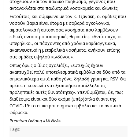
στοχεύουν και τον παιδικό πληθυσμό, γεγονός που
αντανακλάται στα παιδιατρικά νοσοκομεία και κλινικές.
Εντούτοις, και σύμφωνα με τον κ. Τζανάκη, οι ομάδες που
νοσούν βαριά είναι άτομα με σοβαρά ογκολογικά,
αιματολογικά ή αυτοάνοσα νοσήματα που λαμβάνουν
ειδικές ανοσοτροποποιητικές θεραπείες. «Αντίστοιχα, οι
υπερήλικοι, οι πάσχοντες από χρόνια καρδιαγγειακά,
αναπνευστικά ή μεταβολικά νοσήματα, ανήκουν επίσης
στις ομάδες υψηλού κινδύνου».
Οπως όμως ο ίδιος σχολιάζει, «ευτυχώς έχουν
αναπτυχθεί πολύ αποτελεσματικά εμβόλια σε δύο από τα
σημαντικότερα αυτά παθογόνα, δηλαδή γρίπη και RSV. Θα
πρέπει η κοινωνία να αξιοποιήσει κατάλληλα τις
προληπτικές αυτές δυνατότητες». Υπενθυμίζεται, δε, πως
διαθέσιμα είναι και δύο ακόμα (υπέρ)όπλα έναντι της
COVID-19: το επικαιροποιημένο εμβόλιο και τα αντι-ιικά
φάρμακα.
Premium έκδοση «ΤΑ ΝΕΑ»
Tags: