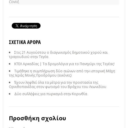
Covid,
ΣΧΕΤΙΚΆ ΆΡΘΡΑ
Στις 21 Αυγούστου ο διαγωνισμός δημοτικού χορού και
τραγουδιού στην Τεγέα
ΚΤΕΛ Αρκαδίας | Τα δρομολόγια για το Πανηγύρι της Τεγέας!
Τιμήθηκε η συμπλήρωση δύο αιώνων από την ιστορική Μάχη
της Ιεράς Μονής Προδρόμου (εικόνες)
Έχουν ληφθεί όλα τα μέτρα για την προστασία της
Ορνιθοπανίδας στον φωτισμό του Βράχου του Λεωνιδίου
Δύο συλλήψεις για πυρκαγιά στην Κορινθία
Προσθήκη σχολίου