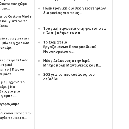
ώσετε τον χώρο
Ηλεκτρονική διάθεση εισιτηρίων
ε μικ…
διαρκείας για τους …
αι το Custom Made
 και γιατί να το
ξετε;
Τραγική ειρωνεία στη φωτιά στα
Βίλια | Κάηκε το σπ…
έπει να γίνεται η
Το Σωματείο
 φύλαξη χαλιών
Εργαζομένων Παναρκαδικού
οκαίρι;
Νοσοκομείου α…
πές στην Ελλάδα
Νέος Διάκονος στην Ιερά
εκτρικό
Μητρόπολη Μαντινείας και Κ…
ίνητο | Πώς να
οιμάσε…
SOS για το πευκοδάσος του
Λεβιδίου
ι με μηχανή το
αίρι | Να
εις για μια
ή εμπει…
 αγοράζουμε
;
δικοποιώντας την
ογία του κατα…