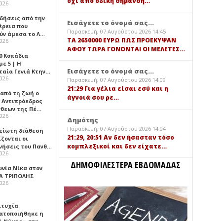
όχι από οδική σήμανση…
2026
ιδήσεις από την
Εισάγετε το όνομά σας...
έρεια που
Παρασκευή, 07 Αυγούστου 2026 14:45
ύν άμεσα το Λ…
TA 2650000 ΕΥΡΩ ΠΩΣ ΠΡΟΕΚΥΨΑΝ
2026
ΑΦΟΥ ΤΩΡΑ ΓΟΝΟΝΤΑΙ ΟΙ ΜΕΛΕΤΕΣ…
0 Κοπάδια
ε 5 | Η
Εισάγετε το όνομά σας...
ταία Γενιά Κτην…
2026
Παρασκευή, 07 Αυγούστου 2026 14:09
21:29 Για γέλια είσαι εσύ και η
 από τη ζωή ο
άγνοιά σου ρε…
 Αντιπρόεδρος
νθεων της Πέ…
2026
Δημότης
Παρασκευή, 07 Αυγούστου 2026 14:04
είωτη διάθεση
21:29, 20:51 Αν δεν ήσασταν τόσο
ζονται οι
κομπλεξικοί και δεν είχατε…
νήσεις του Πανθ…
2026
ΔΗΜΟΦΙΛΕΣΤΕΡΑ ΕΒΔΟΜΑΔΑΣ
ωνία Νίκα στον
Α ΤΡΙΠΟΛΗΣ
2026
ιτυχία
ατοποιήθηκε η