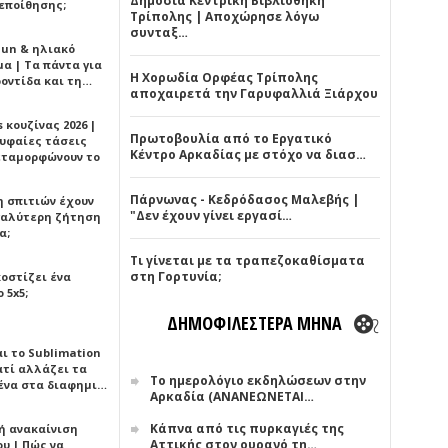
Δημόσια Κεντρική Βιβλιοθήκη
εποίθησης;
Τρίπολης | Αποχώρησε λόγω
συνταξ…
Sun & ηλιακό
α | Τα πάντα για
Η Χορωδία Ορφέας Τρίπολης
ροντίδα και τη…
αποχαιρετά την Γαρυφαλλιά Ξιάρχου
 κουζίνας 2026 |
Πρωτοβουλία από το Εργατικό
ρυφαίες τάσεις
Κέντρο Αρκαδίας με στόχο να διασ…
εταμορφώνουν το
Πάρνωνας - Κεδρόδασος Μαλεβής |
η σπιτιών έχουν
"Δεν έχουν γίνει εργασί…
γαλύτερη ζήτηση
α;
Τι γίνεται με τα τραπεζοκαθίσματα
στη Γορτυνία;
κοστίζει ένα
 5x5;
ΔΗΜΟΦΙΛΕΣΤΕΡΑ ΜΗΝΑ
αι το Sublimation
ατί αλλάζει τα
Το ημερολόγιο εκδηλώσεων στην
ένα στα διαφημι…
Αρκαδία (ΑΝΑΝΕΩΝΕΤΑΙ…
Κάπνα από τις πυρκαγιές της
ή ανακαίνιση
Αττικής στον ουρανό τη…
υ | Πώς να