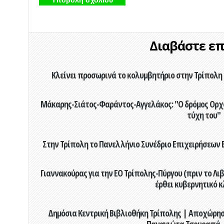
Διαβάστε επί
Κλείνει προσωρινά το κολυμβητήριο στην Τρίπολη 
Μάκαρης-Σιάτος-Φαράντος-Αγγελάκος: "Ο δρόμος Ορχομ
τύχη του"
Στην Τρίπολη το Πανελλήνιο Συνέδριο Επιχειρήσεων Β
Γιαννακούρας για την EO Τρίπολης-Πύργου (πριν το Λιβαδ
έρθει κυβερνητικό κ
Δημόσια Κεντρική Βιβλιοθήκη Τρίπολης | Αποχώρησ
Παναγιώτα Τσουραπά -