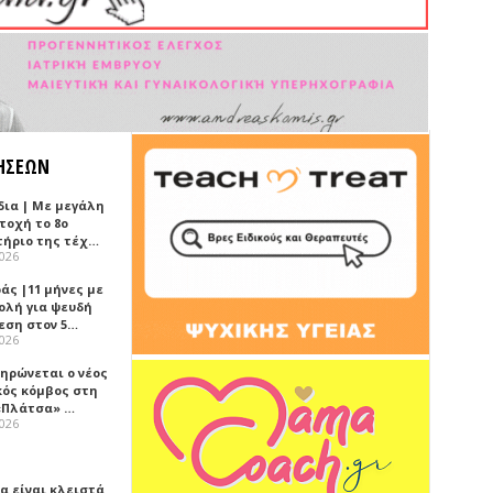
ΗΣΕΩΝ
δια | Με μεγάλη
τοχή το 8ο
τήριο της τέχ…
2026
άς |11 μήνες με
ολή για ψευδή
εση στον 5…
2026
ηρώνεται ο νέος
κός κόμβος στη
«Πλάτσα» …
2026
α είναι κλειστά