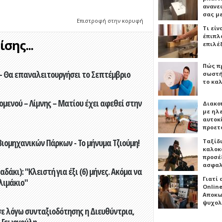
ανανε
σας μ
Επιστροφή στην κορυφή
Τι είν
έπιπλο
σης...
επιλέ
Πώς πρ
- Θα επαναλειτουργήσει το Σεπτέμβριο
σωστή
το καλ
ενού – Λίμνης – Ματίου έχει αφεθεί στην
Διακο
με ηλ
αυτοκ
προετ
ιομηχανικών Πάρκων - Το μήνυμα Τζιούμη!
Ταξίδ
καλοκ
προσέξ
ασφαλ
άκι): "Κλειστή για έξι (6) μήνες. Ακόμα να
Γιατί
λιμάκιο"
Online
Αποκω
ψυχολ
ε λόγω συνταξιοδότησης η Διευθύντρια,
 Γεωργούλη