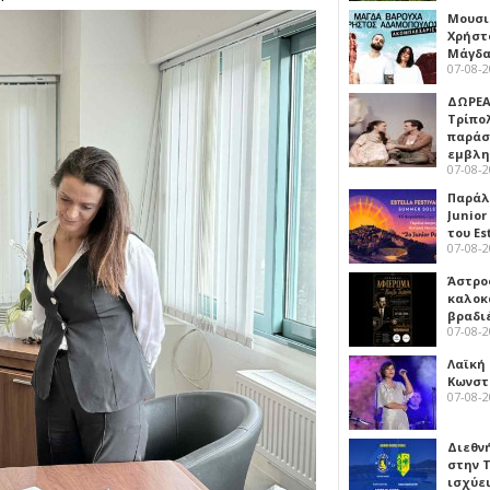
Μουσι
Χρήστ
Μάγδα
07-08-
ΔΩΡΕΑ
Τρίπο
παράσ
εμβλ
07-08-
Παράλ
Junior
του Es
07-08-
Άστρος
καλοκ
βραδι
07-08-
Λαϊκή
Κωνστα
07-08-
Διεθν
στην Τ
ισχύει