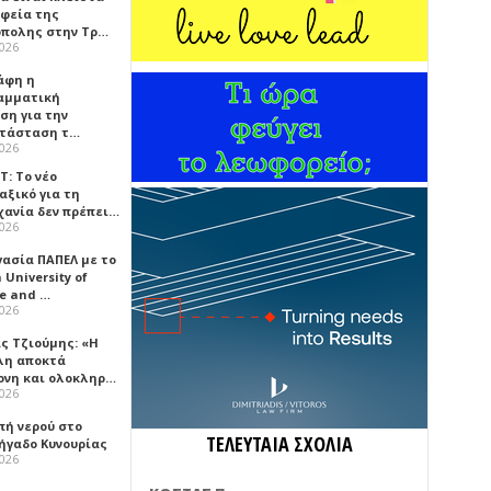
αφεία της
πολης στην Τρ…
2026
άφη η
αμματική
ση για την
τάσταση τ…
2026
Τ: Το νέο
αξικό για τη
χανία δεν πρέπει…
2026
γασία ΠΑΠΕΛ με το
University of
ce and …
2026
ς Τζιούμης: «Η
λη αποκτά
ονη και ολοκληρ…
2026
πή νερού στο
ΤΕΛΕΥΤΑΙΑ ΣΧΟΛΙΑ
ήγαδο Κυνουρίας
2026