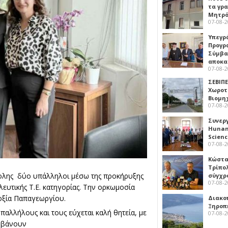
τα γρ
Μητρό
07-08-
Υπεγρ
Προγρ
Σύμβα
αποκα
07-08-
ΣΕΒΙΠΕ
Χωροτ
Βιομη
07-08-
Συνερ
Hunan 
Scien
07-08-
Κώστα
Τρίπο
πολης δύο υπάλληλοι μέσω της προκήρυξης
σύγχρ
07-08-
ευτικής Τ.Ε. κατηγορίας. Την ορκωμοσία
οξία Παπαγεωργίου.
Διακο
Ξηροπ
αλλήλους και τους εύχεται καλή θητεία, με
07-08-
αμβάνουν