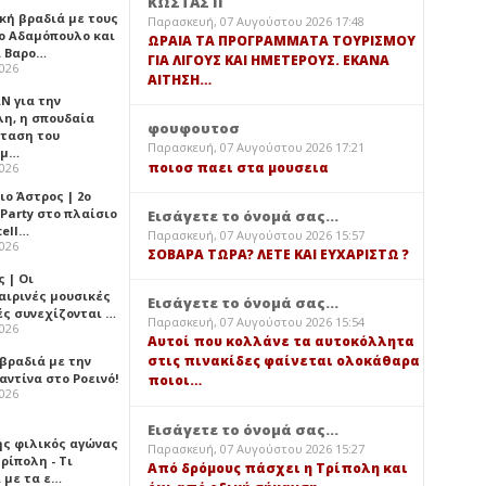
ΚΩΣΤΑΣ Π
κή βραδιά με τους
Παρασκευή, 07 Αυγούστου 2026 17:48
ο Αδαμόπουλο και
ΩΡΑΙΑ ΤΑ ΠΡΟΓΡΑΜΜΑΤΑ ΤΟΥΡΙΣΜΟΥ
 Βαρο…
ΓΙΑ ΛΙΓΟΥΣ ΚΑΙ ΗΜΕΤΕΡΟΥΣ. ΕΚΑΝΑ
2026
ΑΙΤΗΣΗ…
Ν για την
λη, η σπουδαία
φουφουτοσ
ταση του
Παρασκευή, 07 Αυγούστου 2026 17:21
ημ…
ποιοσ παει στα μουσεια
2026
ιο Άστρος | 2ο
 Party στο πλαίσιο
Εισάγετε το όνομά σας...
tell…
Παρασκευή, 07 Αυγούστου 2026 15:57
2026
ΣΟΒΑΡΑ ΤΩΡΑ? ΛΕΤΕ ΚΑΙ ΕΥΧΑΡΙΣΤΩ ?
 | Οι
αιρινές μουσικές
Εισάγετε το όνομά σας...
ές συνεχίζονται …
Παρασκευή, 07 Αυγούστου 2026 15:54
2026
Αυτοί που κολλάνε τα αυτοκόλλητα
στις πινακίδες φαίνεται ολοκάθαρα
 βραδιά με την
ντίνα στο Ροεινό!
ποιοι…
2026
Εισάγετε το όνομά σας...
ής φιλικός αγώνας
Παρασκευή, 07 Αυγούστου 2026 15:27
ρίπολη - Τι
Από δρόμους πάσχει η Τρίπολη και
 με τα ε…