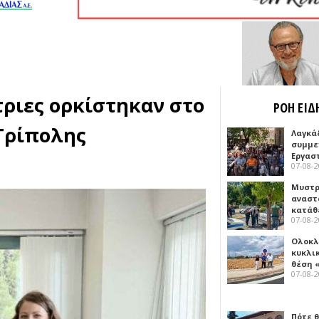
τριες ορκίστηκαν στο
ΡΟΗ ΕΙΔ
Τρίπολης
Λαγκά
συμμε
Εργασ
07-08-
Μυστρ
αναστ
κατάθ
07-08-
Ολοκλ
κυκλι
θέση 
07-08-
Πότε θ