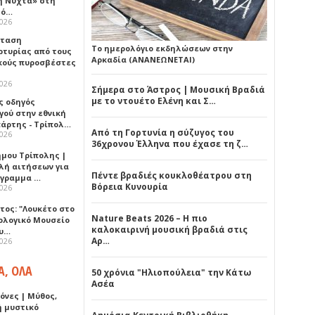
ή Νύχτα» στη
λό…
2026
σταση
Το ημερολόγιο εκδηλώσεων στην
ρτυρίας από τους
Αρκαδία (ΑΝΑΝΕΩΝΕΤΑΙ)
κούς πυροσβέστες
2026
Σήμερα στο Άστρος | Μουσική Βραδιά
με το ντουέτο Ελένη και Σ…
ς οδηγός
γού στην εθνική
πάρτης - Τρίπολ…
Από τη Γορτυνία η σύζυγος του
2026
36χρονου Έλληνα που έχασε τη ζ…
ήμου Τρίπολης |
λή αιτήσεων για
Πέντε βραδιές κουκλοθέατρου στη
όγραμμα …
Βόρεια Κυνουρία
2026
τος: "Λουκέτο στο
Nature Beats 2026 – Η πιο
ολογικό Μουσείο
καλοκαιρινή μουσική βραδιά στις
υ…
Αρ…
2026
Α, ΟΛΑ
50 χρόνια "Ηλιοπούλεια" την Κάτω
Ασέα
όνες | Μύθος,
ή μυστικό