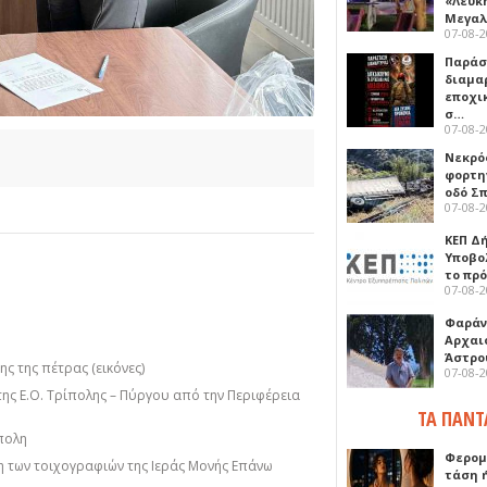
«Λευκ
Μεγα
07-08-
Παρά
διαμα
εποχι
σ…
07-08-
Νεκρό
φορτη
οδό Σ
07-08-
ΚΕΠ Δ
Υποβο
το πρ
07-08-
Φαράν
Αρχαι
Άστρο
ς της πέτρας (εικόνες)
07-08-
της Ε.Ο. Τρίπολης – Πύργου από την Περιφέρεια
ΤΑ ΠΑΝΤ
πολη
Φερομ
 των τοιχογραφιών της Ιεράς Μονής Επάνω
τάση 