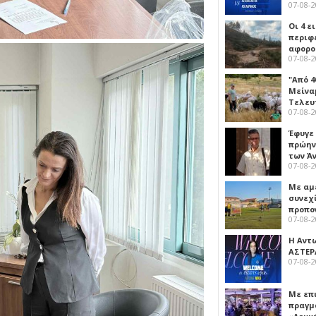
07-08-
Οι 4 ε
περιφ
αφορο
07-08-
"Από 4
Μείναμ
Τελευ
07-08-
Έφυγε
πρώην
των Ά
07-08-
Με αμ
συνεχί
προπο
07-08-
Η Αντ
ΑΣΤΕΡ
07-08-
Με επ
πραγμ