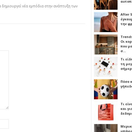
αυτοπ
να δημιουργεί νέα εμπόδια στην ανάπτυξη των
After 
έγκαυμ
την φ
Trends
Οι κο
που μ
σ…
Τι είδ
τη με
σήμερ
Πόσο 
γήπεδο
Τι είν
και γι
δεδομ
Μερικ
μπάνιο