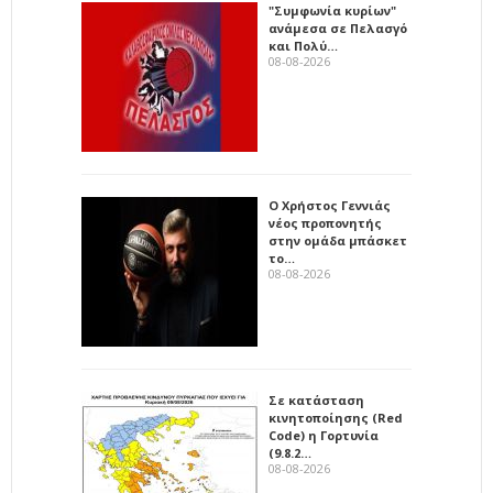
"Συμφωνία κυρίων"
ανάμεσα σε Πελασγό
και Πολύ…
08-08-2026
Ο Χρήστος Γεννιάς
νέος προπονητής
στην ομάδα μπάσκετ
το…
08-08-2026
Σε κατάσταση
κινητοποίησης (Red
Code) η Γορτυνία
(9.8.2…
08-08-2026