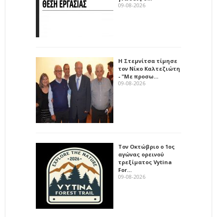
09-08-2026
Η Στεμνίτσα τίμησε
τον Νίκο Καλτεζιώτη
- "Με προσω…
09-08-2026
Τον Οκτώβριο ο 1ος
αγώνας ορεινού
τρεξίματος Vytina
For…
09-08-2026