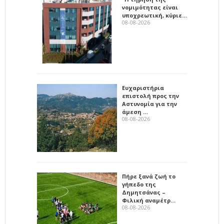
νομιμότητας είναι
υποχρεωτική, κύριε…
08-08-2026
Ευχαριστήρια
επιστολή προς την
Αστυνομία για την
άμεση …
08-08-2026
Πήρε ξανά ζωή το
γήπεδο της
Δημητσάνας –
Φιλική αναμέτρ…
08-08-2026