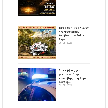
Έφτασε η ώρα για το
47ο Φεστιβάλ
Άκοβας στο Βυζίκι
Γορτ…
09-08-2026
Συλλήψεις για
μικροποσότητα
κάνναβης στη Βόρεια
Κυνουρί…
09-08-2026