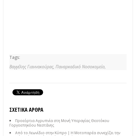
Tags:
Βαγγέλης Γιαννακούρας,
Παναρκαδικό Νοσοκομείο,
ΣΧΕΤΙΚΆ ΆΡΘΡΑ
Προεόρτια Αγρυπνία στη Μονή Υπεραγίας Θεοτόκου
Γοργοεπηκόου Νεστάνης
Από το Λεωνίδιο στην Κύπρο | Η Μοτοπαρέα συνεχίζει την