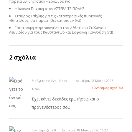
πορεία μνήμης Ισαάκ – Σολωμού (vd)
Η Ιωάννα Παχάκη στον ΑΣΤΕΡΑ ΤΡΙΠΟΛΗΣ
Σταύρος Τσίχλης για τις καταστροφικές πυρκαγιές:
«Επιτέλους, θα παραιτηθεί κάποιος;» (vd)
Επιστροφή στην οικογένεια του Αθλητικού Συλλόγου
Λεωνιδίου για τους Κωνσταντίνο και Σοφοκλή Γιαννούση (vd)
2 σχόλια
Εισάγετε το όνομά σας...
Δευτέρα, 18 Μαϊος 2026
Σύνδεσμος σχολίου
16:46
Έχει κάνει δεκάδες ερωτήσεις και ο
προγενέστερος σου.
δεν πειράζει 2.0
Δευτέρα, 18 Μαϊος 2026 16:22