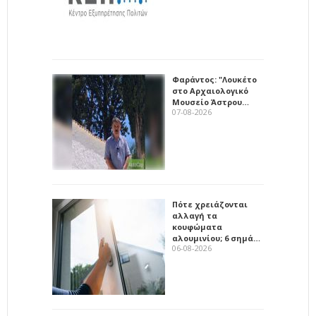
Φαράντος: "Λουκέτο
στο Αρχαιολογικό
Μουσείο Άστρου…
07-08-2026
Πότε χρειάζονται
αλλαγή τα
κουφώματα
αλουμινίου; 6 σημά…
06-08-2026