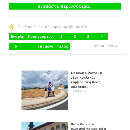
Διαβάστε περισσότερα...
Συνδρομή σε αυτήν την τροφοδοσία RSS
Έναρξη
Προηγούμενο
1
2
3
4
Σελίδα 3 από 26
5
…
Επόμενο
Τέλος
Ολοκληρώνεται ο
νέος κυκλικός
κόμβος στη θέση
«Πλάτσα» …
07-08-2026
Πότε θα είναι
κλειστά τα γραφεία