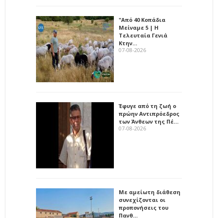
"Από 40 Κοπάδια
Μείναμε 5 | Η
Τελευταία Γενιά
Κτην…
07-08-2026
Έφυγε από τη ζωή ο
πρώην Αντιπρόεδρος
των Άνθεων της Πέ…
07-08-2026
Με αμείωτη διάθεση
συνεχίζονται οι
προπονήσεις του
Πανθ…