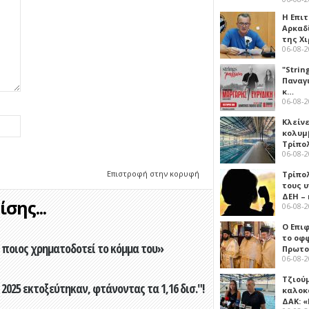
Η Επι
Αρκαδ
της Χ
06-08-
"Strin
Παναγ
κ…
06-08-
Κλείν
κολυμ
Τρίπο
06-08-
Επιστροφή στην κορυφή
Τρίπο
τους 
ΔΕΗ –
σης...
06-08-
Ο Επι
το οφφ
ποιος χρηματοδοτεί το κόμμα του»
Πρωτο
06-08-
Τζιού
2025 εκτοξεύτηκαν, φτάνοντας τα 1,16 δισ."!
καλοκ
ΔΑΚ: 