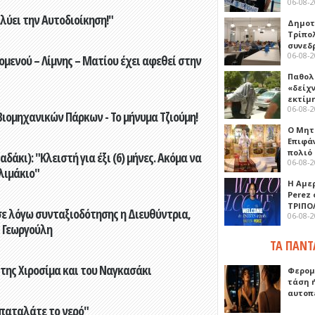
06-08-
ύει την Αυτοδιοίκηση!"
Δημοτ
Τρίπο
συνεδ
06-08-
ενού – Λίμνης – Ματίου έχει αφεθεί στην
Παθολ
«δείχ
εκτίμ
06-08-
ιομηχανικών Πάρκων - Το μήνυμα Τζιούμη!
Ο Μητ
Επιφά
πολιό
άκι): "Κλειστή για έξι (6) μήνες. Ακόμα να
06-08-
λιμάκιο"
Η Αμε
Perez
ΤΡΙΠΟ
ε λόγω συνταξιοδότησης η Διευθύντρια,
06-08-
 Γεωργούλη
ΤΑ ΠΑΝΤ
 της Χιροσίμα και του Ναγκασάκι
Φερομ
τάση 
αυτοπ
παταλάτε το νερό"