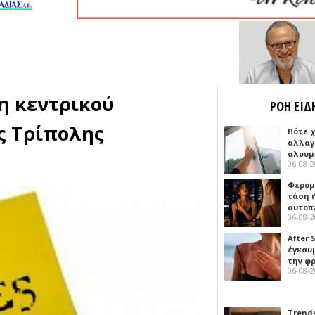
η κεντρικού
ΡΟΗ ΕΙΔ
ς Τρίπολης
Πότε 
αλλαγ
αλουμ
06-08-
Φερομ
τάση 
αυτοπ
06-08-
After 
έγκαυμ
την φ
06-08-
Trends