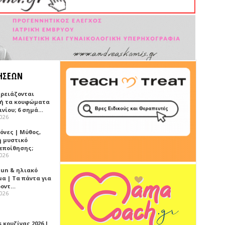
ΗΣΕΩΝ
χρειάζονται
ή τα κουφώματα
ινίου; 6 σημά…
2026
όνες | Μύθος,
ή μυστικό
εποίθησης;
2026
Sun & ηλιακό
α | Τα πάντα για
ροντ…
2026
 κουζίνας 2026 |