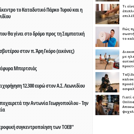
Τι είν
ίκεντρο το Καταδυτικό Πάρκο Τυρού και η
έπιπλο
ιδίου
επιλέ
Πώς πρ
που θα γίνει στο δρόμο προς τη Σαμπατική
σωστή
το καλ
βυτέρου στον π. Άρη Γκόρο (εικόνες)
Διακο
με ηλ
αυτοκ
προετ
 γέφυρα Μπερτσιάς
Ταξίδ
καλοκ
προσέξ
ορήγηση 12.300 ευρώ στον Α.Σ. Λεωνιδίου
ασφαλ
Γιατί
ποχαιρετά την Αντωνία Γεωργοπούλου - Την
Online
Αποκω
εία
ψυχολ
τροφική συγκεντροποίηση των ΤΟΕΒ"