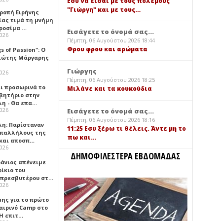
Εσύ να είσαι με τους πολέμους
"Γιώργη" και με τους…
τροπή Ειρήνης
ίας τιμά τη μνήμη
ιροσίμα …
Εισάγετε το όνομά σας...
2026
Πέμπτη, 06 Αυγούστου 2026 18:44
Φρου φρου και αρώματα
gs of Passion": Ο
ιώτης Μάργαρης
Γιώργης
2026
Πέμπτη, 06 Αυγούστου 2026 18:25
ει προσωρινά το
Μιλάνε και τα κουκούδια
βητήριο στην
λη - Θα επα…
2026
Εισάγετε το όνομά σας...
Πέμπτη, 06 Αυγούστου 2026 18:16
λη: Παρίσταναν
11:25 Εσυ ξέρω τι θέλεις. Άντε μη το
υπαλλήλους της
πω και…
 και αποσπ…
2026
ΔΗΜΟΦΙΛΕΣΤΕΡΑ ΕΒΔΟΜΑΔΑΣ
φάνιος απένειμε
ίκιο του
πρεσβυτέρου στ…
2026
μης για το πρώτο
αιρινό Camp στο
«Η επιτ…