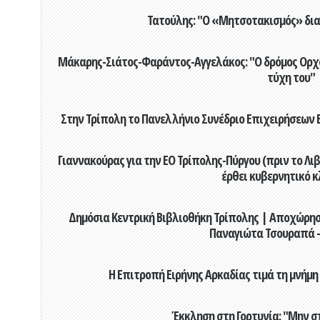
Τατούλης: "Ο «Μητσοτακισμός» διαλ
Μάκαρης-Σιάτος-Φαράντος-Αγγελάκος: "Ο δρόμος Ορχομ
τύχη του"
Στην Τρίπολη το Πανελλήνιο Συνέδριο Επιχειρήσεων Β
Γιαννακούρας για την EO Τρίπολης-Πύργου (πριν το Λιβαδ
έρθει κυβερνητικό κ
Δημόσια Κεντρική Βιβλιοθήκη Τρίπολης | Αποχώρησ
Παναγιώτα Τσουραπά -
Η Επιτροπή Ειρήνης Αρκαδίας τιμά τη μνήμη
Έκκληση στη Γορτυνία: "Μην σ