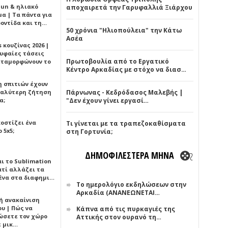
Sun & ηλιακό
αποχαιρετά την Γαρυφαλλιά Ξιάρχου
α | Τα πάντα για
ροντίδα και τη…
50 χρόνια "Ηλιοπούλεια" την Κάτω
Ασέα
 κουζίνας 2026 |
ρυφαίες τάσεις
Πρωτοβουλία από το Εργατικό
εταμορφώνουν το
Κέντρο Αρκαδίας με στόχο να διασ…
η σπιτιών έχουν
γαλύτερη ζήτηση
Πάρνωνας - Κεδρόδασος Μαλεβής |
α;
"Δεν έχουν γίνει εργασί…
κοστίζει ένα
Τι γίνεται με τα τραπεζοκαθίσματα
 5x5;
στη Γορτυνία;
ΔΗΜΟΦΙΛΕΣΤΕΡΑ ΜΗΝΑ
αι το Sublimation
ατί αλλάζει τα
ένα στα διαφημι…
Το ημερολόγιο εκδηλώσεων στην
Αρκαδία (ΑΝΑΝΕΩΝΕΤΑΙ…
ή ανακαίνιση
υ | Πώς να
Κάπνα από τις πυρκαγιές της
ώσετε τον χώρο
Αττικής στον ουρανό τη…
ε μικ…