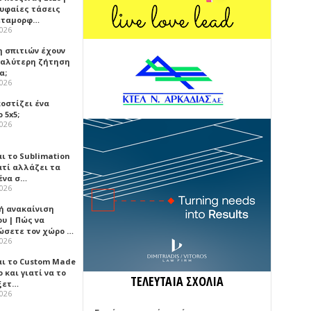
ρυφαίες τάσεις
εταμορφ…
2026
η σπιτιών έχουν
γαλύτερη ζήτηση
α;
2026
κοστίζει ένα
 5x5;
2026
αι το Sublimation
ατί αλλάζει τα
ένα σ…
2026
ή ανακαίνιση
υ | Πώς να
ώσετε τον χώρο …
2026
αι το Custom Made
 και γιατί να το
ΤΕΛΕΥΤΑΙΑ ΣΧΟΛΙΑ
ξετ…
2026