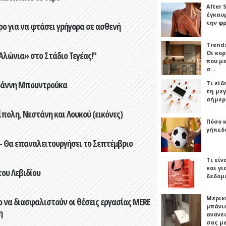
After 
έγκαυμ
την φ
ο για να φτάσει γρήγορα σε ασθενή
Trends
Οι κο
λώνια» στο Στάδιο Τεγέας!"
που μ
σ…
Γιάννη Μπουντρούκα
Τι είδ
τη με
σήμερ
πολη, Νεστάνη και Λουκού (εικόνες)
Πόσο 
γήπεδο
- Θα επαναλειτουργήσει το Σεπτέμβριο
Τι είν
και γι
του Λεβιδίου
δεδομ
Μερικ
 να διασφαλιστούν οι θέσεις εργασίας MERE
μπάνιο
η
ανανε
σας μ