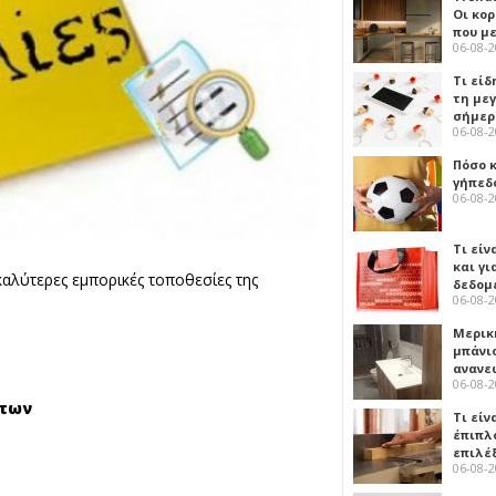
Οι κο
που μ
06-08-
Τι είδ
τη με
σήμερ
06-08-
Πόσο 
γήπεδο
06-08-
Τι είν
και γι
 καλύτερες εμπορικές τοποθεσίες της
δεδομ
06-08-
Μερικ
μπάνιο
ανανε
06-08-
άτων
Τι είν
έπιπλο
επιλέ
06-08-