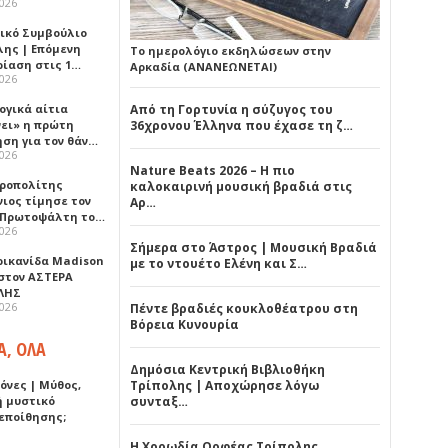
2026
ικό Συμβούλιο
λης | Επόμενη
Το ημερολόγιο εκδηλώσεων στην
ρίαση στις 1…
Αρκαδία (ΑΝΑΝΕΩΝΕΤΑΙ)
2026
ογικά αίτια
Από τη Γορτυνία η σύζυγος του
νει» η πρώτη
36χρονου Έλληνα που έχασε τη ζ…
ηση για τον θάν…
2026
Nature Beats 2026 – Η πιο
ροπολίτης
καλοκαιρινή μουσική βραδιά στις
νιος τίμησε τον
Αρ…
 Πρωτοψάλτη το…
2026
Σήμερα στο Άστρος | Μουσική Βραδιά
ρικανίδα Madison
με το ντουέτο Ελένη και Σ…
 στον ΑΣΤΕΡΑ
ΛΗΣ
2026
Πέντε βραδιές κουκλοθέατρου στη
Βόρεια Κυνουρία
Α, ΟΛΑ
Δημόσια Κεντρική Βιβλιοθήκη
όνες | Μύθος,
Τρίπολης | Αποχώρησε λόγω
ή μυστικό
συνταξ…
εποίθησης;
Η Χορωδία Ορφέας Τρίπολης