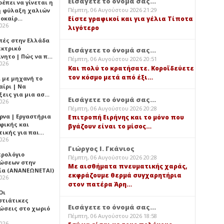
Εισάγετε το όνομά σας...
έπει να γίνεται η
Πέμπτη, 06 Αυγούστου 2026 21:29
 φύλαξη χαλιών
λοκαίρ…
Είστε γραφικοί και για γέλια Τίποτα
2026
λιγότερο
πές στην Ελλάδα
εκτρικό
Εισάγετε το όνομά σας...
ίνητο | Πώς να π…
Πέμπτη, 06 Αυγούστου 2026 20:51
2026
Και πολύ το κρατήσατε. Κοροϊδεύετε
τον κόσμο μετά από έξι…
ι με μηχανή το
αίρι | Να
ξεις για μια ασ…
Εισάγετε το όνομά σας...
2026
Πέμπτη, 06 Αυγούστου 2026 20:28
ρνα | Εργαστήρια
Επιτροπή Ειρήνης και το μόνο που
φικής και
βγάζουν είναι το μίσος…
τικής για παι…
2026
Γιώργος Ι. Γκάνιος
ερολόγιο
Πέμπτη, 06 Αυγούστου 2026 20:28
ώσεων στην
Με αισθήματα πνευματικής χαράς,
ία (ΑΝΑΝΕΩΝΕΤΑΙ)
εκφράζουμε θερμά συγχαρητήρια
2026
στον πατέρα Άρη…
 Οι
στιάτικες
Εισάγετε το όνομά σας...
ώσεις στο χωριό
Πέμπτη, 06 Αυγούστου 2026 18:58
2026