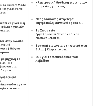
Ηλεκτρονική διάθεση εισιτηρίων
αι το Custom Made
διαρκείας για τους …
 και γιατί να το
ξετε;
Νέος Διάκονος στην Ιερά
Μητρόπολη Μαντινείας και Κ…
έπει να γίνεται η
 φύλαξη χαλιών
Το Σωματείο
οκαίρι;
Εργαζομένων Παναρκαδικού
Νοσοκομείου α…
πές στην Ελλάδα
εκτρικό
Τραγική ειρωνεία στη φωτιά στα
ίνητο | Πώς να
Βίλια | Κάηκε το σπ…
οιμάσε…
SOS για το πευκοδάσος του
ι με μηχανή το
Λεβιδίου
αίρι | Να
εις για μια
ή εμπει…
 αγοράζουμε
;
δικοποιώντας την
ογία του κατα…