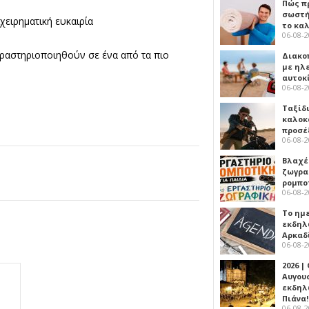
Πώς πρ
σωστή
χειρηματική ευκαιρία
το κα
06-08-
δραστηριοποιηθούν σε ένα από τα πιο
Διακο
με ηλ
αυτοκ
06-08-
Ταξίδ
καλοκ
προσέ
06-08-
Βλαχέ
ζωγρα
ρομπο
06-08-
Το ημ
εκδηλ
Αρκαδ
06-08-
2026 |
Αυγου
εκδηλ
Πιάνα!
06-08-