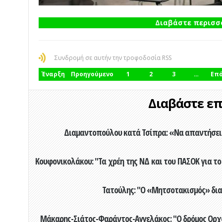
Διαβάστε περισσό
Συνδρομή σε αυτήν την τροφοδοσία RSS
Έναρξη
Προηγούμενο
1
2
3
…
Επ
Διαβάστε επί
Διαμαντοπούλου κατά Τσίπρα: «Να απαντήσει 
Κουφονικολάκου: "Τα χρέη της ΝΔ και του ΠΑΣΟΚ για το 
Τατούλης: "Ο «Μητσοτακισμός» διαλ
Μάκαρης-Σιάτος-Φαράντος-Αγγελάκος: "Ο δρόμος Ορχομ