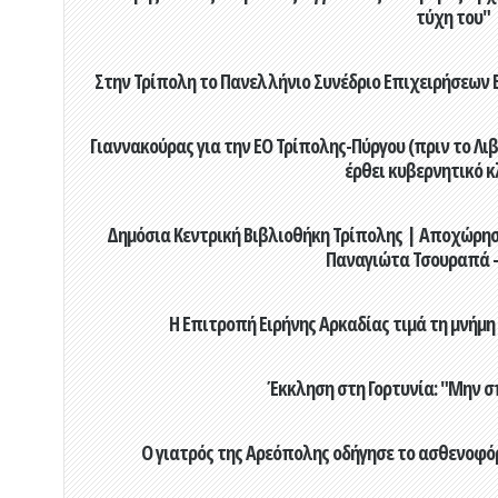
τύχη του"
Στην Τρίπολη το Πανελλήνιο Συνέδριο Επιχειρήσεων Β
Γιαννακούρας για την EO Τρίπολης-Πύργου (πριν το Λιβαδ
έρθει κυβερνητικό κ
Δημόσια Κεντρική Βιβλιοθήκη Τρίπολης | Αποχώρησ
Παναγιώτα Τσουραπά -
Η Επιτροπή Ειρήνης Αρκαδίας τιμά τη μνήμη
Έκκληση στη Γορτυνία: "Μην σ
Ο γιατρός της Αρεόπολης οδήγησε το ασθενοφόρ