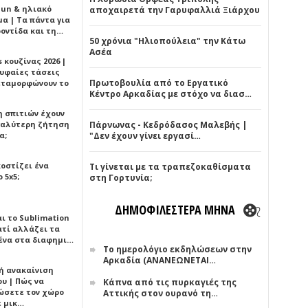
Sun & ηλιακό
αποχαιρετά την Γαρυφαλλιά Ξιάρχου
α | Τα πάντα για
ροντίδα και τη…
50 χρόνια "Ηλιοπούλεια" την Κάτω
Ασέα
 κουζίνας 2026 |
ρυφαίες τάσεις
Πρωτοβουλία από το Εργατικό
εταμορφώνουν το
Κέντρο Αρκαδίας με στόχο να διασ…
η σπιτιών έχουν
γαλύτερη ζήτηση
Πάρνωνας - Κεδρόδασος Μαλεβής |
α;
"Δεν έχουν γίνει εργασί…
κοστίζει ένα
Τι γίνεται με τα τραπεζοκαθίσματα
 5x5;
στη Γορτυνία;
ΔΗΜΟΦΙΛΕΣΤΕΡΑ ΜΗΝΑ
αι το Sublimation
ατί αλλάζει τα
ένα στα διαφημι…
Το ημερολόγιο εκδηλώσεων στην
Αρκαδία (ΑΝΑΝΕΩΝΕΤΑΙ…
ή ανακαίνιση
υ | Πώς να
Κάπνα από τις πυρκαγιές της
ώσετε τον χώρο
Αττικής στον ουρανό τη…
ε μικ…