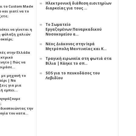
Ηλεκτρονική διάθεση εισιτηρίων
αι το Custom Made
διαρκείας για τους …
 και γιατί να το
ξετε;
Το Σωματείο
Εργαζομένων Παναρκαδικού
έπει να γίνεται η
Νοσοκομείου α…
 φύλαξη χαλιών
οκαίρι;
Νέος Διάκονος στην Ιερά
Μητρόπολη Μαντινείας και Κ…
πές στην Ελλάδα
εκτρικό
Τραγική ειρωνεία στη φωτιά στα
ίνητο | Πώς να
Βίλια | Κάηκε το σπ…
οιμάσε…
SOS για το πευκοδάσος του
ι με μηχανή το
Λεβιδίου
αίρι | Να
εις για μια
ή εμπει…
 αγοράζουμε
;
δικοποιώντας την
ογία του κατα…