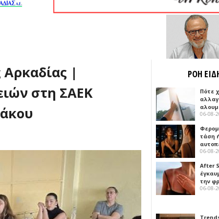
 Αρκαδίας |
ΡΟΗ ΕΙΔ
ιών στη ΣΑΕΚ
Πότε 
αλλαγ
αλουμ
μάκου
06-08-
Φερομ
τάση 
αυτοπ
06-08-
After 
έγκαυμ
την φ
06-08-
Trends