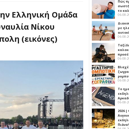
Πώς πρ
σωστή
το κα
την Ελληνική Ομάδα
06-08-
Διακο
υναυλία Νίκου
με ηλ
αυτοκ
ολη (εικόνες)
06-08-
Ταξίδ
καλοκ
προσέ
06-08-
Βλαχέ
ζωγρα
ρομπο
06-08-
Το ημ
εκδηλ
Αρκαδ
06-08-
2026 |
Αυγου
εκδηλ
Πιάνα!
06-08-