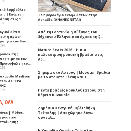
2026
ικό Συμβούλιο
λης | Επόμενη
Το ημερολόγιο εκδηλώσεων στην
ρίαση στις 1…
Αρκαδία (ΑΝΑΝΕΩΝΕΤΑΙ)
2026
ογικά αίτια
Από τη Γορτυνία η σύζυγος του
νει» η πρώτη
36χρονου Έλληνα που έχασε τη ζ…
ηση για τον θάν…
2026
Nature Beats 2026 – Η πιο
ροπολίτης
καλοκαιρινή μουσική βραδιά στις
νιος τίμησε τον
Αρ…
 Πρωτοψάλτη το…
2026
Σήμερα στο Άστρος | Μουσική Βραδιά
ρικανίδα Madison
με το ντουέτο Ελένη και Σ…
 στον ΑΣΤΕΡΑ
ΛΗΣ
2026
Πέντε βραδιές κουκλοθέατρου στη
Βόρεια Κυνουρία
Α, ΟΛΑ
Δημόσια Κεντρική Βιβλιοθήκη
όνες | Μύθος,
Τρίπολης | Αποχώρησε λόγω
ή μυστικό
συνταξ…
εποίθησης;
Η Χορωδία Ορφέας Τρίπολης