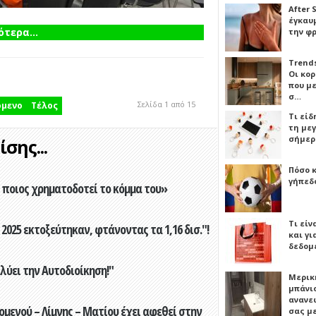
After 
έγκαυμ
τερα...
την φ
Trends
Οι κο
που μ
σ…
Σελίδα 1 από 15
όμενο
Τέλος
Τι είδ
τη με
σήμερ
σης...
Πόσο 
γήπεδο
ποιος χρηματοδοτεί το κόμμα του»
Τι είν
2025 εκτοξεύτηκαν, φτάνοντας τα 1,16 δισ."!
και γι
δεδομ
ύει την Αυτοδιοίκηση!"
Μερικ
μπάνιο
ανανε
ενού – Λίμνης – Ματίου έχει αφεθεί στην
σας μ