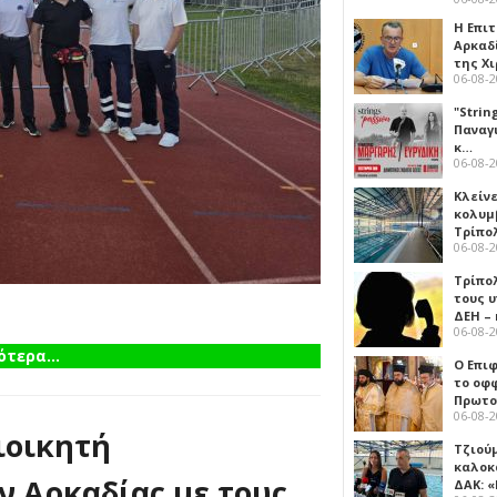
Η Επι
Αρκαδ
της Χ
06-08-
"Strin
Παναγ
κ…
06-08-
Κλείν
κολυμ
Τρίπο
06-08-
Τρίπο
τους 
ΔΕΗ –
06-08-
τερα...
Ο Επι
το οφφ
Πρωτο
06-08-
ιοικητή
Τζιού
καλοκ
 Αρκαδίας με τους
ΔΑΚ: 