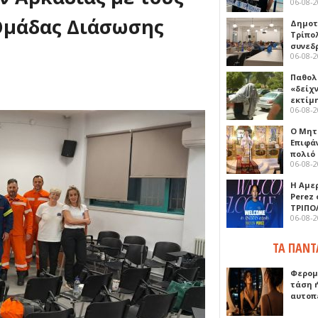
06-08-
Ομάδας Διάσωσης
Δημοτ
Τρίπο
συνεδ
06-08-
Παθολ
«δείχ
εκτίμ
06-08-
Ο Μητ
Επιφά
πολιό
06-08-
Η Αμε
Perez
ΤΡΙΠΟ
06-08-
ΤΑ ΠΑΝΤ
Φερομ
τάση 
αυτοπ