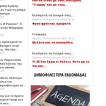
Εσύ να είσαι με τους πολέμους
"Γιώργη" και με τους…
τροπή Ειρήνης
ίας τιμά τη μνήμη
ιροσίμα …
Εισάγετε το όνομά σας...
2026
Πέμπτη, 06 Αυγούστου 2026 18:44
Φρου φρου και αρώματα
gs of Passion": Ο
ιώτης Μάργαρης
Γιώργης
2026
Πέμπτη, 06 Αυγούστου 2026 18:25
ει προσωρινά το
Μιλάνε και τα κουκούδια
βητήριο στην
λη - Θα επα…
2026
Εισάγετε το όνομά σας...
Πέμπτη, 06 Αυγούστου 2026 18:16
λη: Παρίσταναν
11:25 Εσυ ξέρω τι θέλεις. Άντε μη το
υπαλλήλους της
πω και…
 και αποσπ…
2026
ΔΗΜΟΦΙΛΕΣΤΕΡΑ ΕΒΔΟΜΑΔΑΣ
φάνιος απένειμε
ίκιο του
πρεσβυτέρου στ…
2026
μης για το πρώτο
αιρινό Camp στο
«Η επιτ…