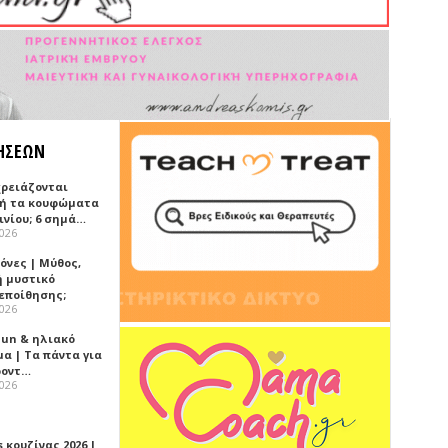
ΗΣΕΩΝ
χρειάζονται
ή τα κουφώματα
ινίου; 6 σημά…
2026
όνες | Μύθος,
ή μυστικό
εποίθησης;
2026
Sun & ηλιακό
α | Τα πάντα για
ροντ…
2026
 κουζίνας 2026 |