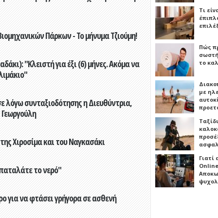
Τι είν
έπιπλο
επιλέ
ιομηχανικών Πάρκων - Το μήνυμα Τζιούμη!
Πώς πρ
σωστή
άκι): "Κλειστή για έξι (6) μήνες. Ακόμα να
το καλ
λιμάκιο"
Διακο
με ηλ
αυτοκ
ε λόγω συνταξιοδότησης η Διευθύντρια,
προετ
 Γεωργούλη
Ταξίδ
καλοκ
προσέξ
 της Χιροσίμα και του Ναγκασάκι
ασφαλ
Γιατί
Online
παταλάτε το νερό"
Αποκω
ψυχολ
ο για να φτάσει γρήγορα σε ασθενή