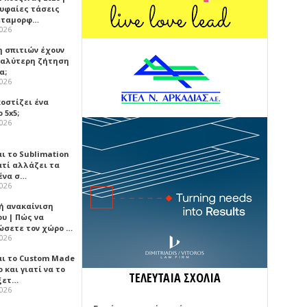
ρυφαίες τάσεις
εταμορφ…
2026
η σπιτιών έχουν
γαλύτερη ζήτηση
α;
2026
κοστίζει ένα
 5x5;
2026
αι το Sublimation
ατί αλλάζει τα
ένα σ…
2026
ή ανακαίνιση
υ | Πώς να
ώσετε τον χώρο …
2026
αι το Custom Made
 και γιατί να το
ΤΕΛΕΥΤΑΙΑ ΣΧΟΛΙΑ
ξετ…
2026