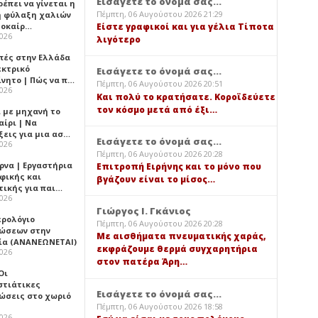
Εισάγετε το όνομά σας...
έπει να γίνεται η
Πέμπτη, 06 Αυγούστου 2026 21:29
 φύλαξη χαλιών
λοκαίρ…
Είστε γραφικοί και για γέλια Τίποτα
2026
λιγότερο
πές στην Ελλάδα
εκτρικό
Εισάγετε το όνομά σας...
ίνητο | Πώς να π…
Πέμπτη, 06 Αυγούστου 2026 20:51
2026
Και πολύ το κρατήσατε. Κοροϊδεύετε
τον κόσμο μετά από έξι…
ι με μηχανή το
αίρι | Να
ξεις για μια ασ…
Εισάγετε το όνομά σας...
2026
Πέμπτη, 06 Αυγούστου 2026 20:28
ρνα | Εργαστήρια
Επιτροπή Ειρήνης και το μόνο που
φικής και
βγάζουν είναι το μίσος…
τικής για παι…
2026
Γιώργος Ι. Γκάνιος
ερολόγιο
Πέμπτη, 06 Αυγούστου 2026 20:28
ώσεων στην
Με αισθήματα πνευματικής χαράς,
ία (ΑΝΑΝΕΩΝΕΤΑΙ)
εκφράζουμε θερμά συγχαρητήρια
2026
στον πατέρα Άρη…
 Οι
στιάτικες
Εισάγετε το όνομά σας...
ώσεις στο χωριό
Πέμπτη, 06 Αυγούστου 2026 18:58
2026