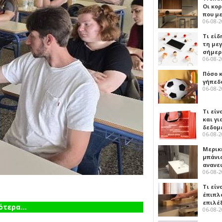
Οι κο
που μ
06-08-
Τι είδ
τη με
σήμερ
06-08-
Πόσο 
γήπεδο
06-08-
Τι είν
και γι
δεδομ
06-08-
Μερικ
μπάνιο
ανανε
06-08-
Τι είν
έπιπλο
επιλέ
τερα...
06-08-