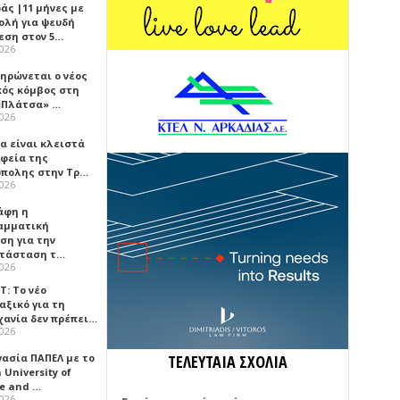
άς |11 μήνες με
ολή για ψευδή
εση στον 5…
2026
ηρώνεται ο νέος
κός κόμβος στη
«Πλάτσα» …
2026
α είναι κλειστά
αφεία της
πολης στην Τρ…
2026
άφη η
αμματική
ση για την
τάσταση τ…
2026
Τ: Το νέο
αξικό για τη
χανία δεν πρέπει…
2026
γασία ΠΑΠΕΛ με το
ΤΕΛΕΥΤΑΙΑ ΣΧΟΛΙΑ
University of
ce and …
2026