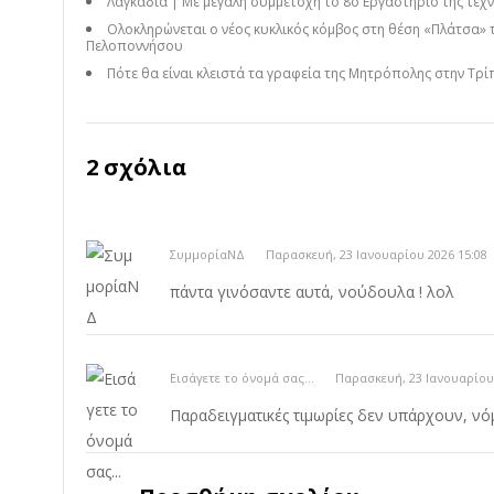
Λαγκάδια | Με μεγάλη συμμετοχή το 8ο Εργαστήριο της τέχνη
Ολοκληρώνεται ο νέος κυκλικός κόμβος στη θέση «Πλάτσα» 
Πελοποννήσου
Πότε θα είναι κλειστά τα γραφεία της Μητρόπολης στην Τρί
2 σχόλια
ΣυμμορίαΝΔ
Παρασκευή, 23 Ιανουαρίου 2026 15:08
πάντα γινόσαντε αυτά, νούδουλα ! λολ
Εισάγετε το όνομά σας...
Παρασκευή, 23 Ιανουαρίου 
Παραδειγματικές τιμωρίες δεν υπάρχουν, νό