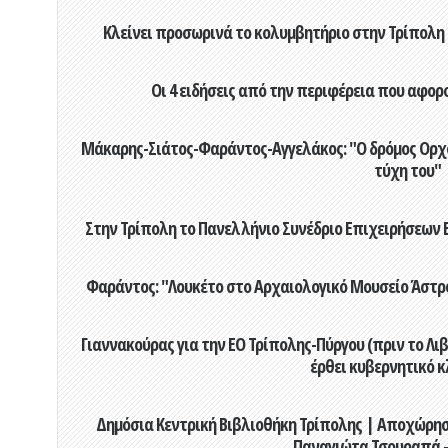
Κλείνει προσωρινά το κολυμβητήριο στην Τρίπολη 
Οι 4 ειδήσεις από την περιφέρεια που αφορ
Μάκαρης-Σιάτος-Φαράντος-Αγγελάκος: "Ο δρόμος Ορχομ
τύχη του"
Στην Τρίπολη το Πανελλήνιο Συνέδριο Επιχειρήσεων Β
Φαράντος: "Λουκέτο στο Αρχαιολογικό Μουσείο Άστρου
Γιαννακούρας για την EO Τρίπολης-Πύργου (πριν το Λιβαδ
έρθει κυβερνητικό κ
Δημόσια Κεντρική Βιβλιοθήκη Τρίπολης | Αποχώρησ
Παναγιώτα Τσουραπά -