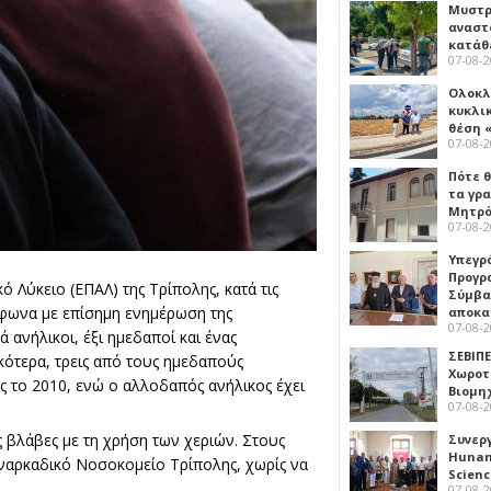
Μυστρ
αναστ
κατάθ
07-08-
Ολοκλ
κυκλι
θέση 
07-08-
Πότε θ
τα γρ
Μητρό
07-08-
Υπεγρ
Προγρ
Λύκειο (ΕΠΑΛ) της Τρίπολης, κατά τις
Σύμβα
φωνα με επίσημη ενημέρωση της
αποκα
07-08-
 ανήλικοι, έξι ημεδαποί και ένας
ΣΕΒΙΠΕ
ικότερα, τρεις από τους ημεδαπούς
Χωροτ
ς το 2010, ενώ ο αλλοδαπός ανήλικος έχει
Βιομη
07-08-
 βλάβες με τη χρήση των χεριών. Στους
Συνερ
Hunan 
αρκαδικό Νοσοκομείο Τρίπολης, χωρίς να
Scien
07-08-