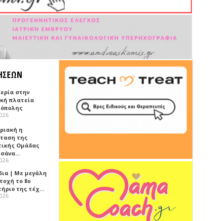
ΗΣΕΩΝ
κερία στην
ική πλατεία
όπολης
2026
υριακή η
ταση της
τικής Ομάδας
τσάνα…
2026
δια | Με μεγάλη
τοχή το 8ο
τήριο της τέχ…
2026