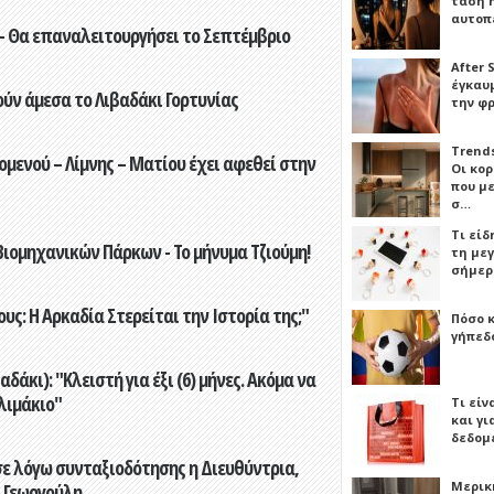
τάση 
αυτοπ
- Θα επαναλειτουργήσει το Σεπτέμβριο
After 
έγκαυμ
ούν άμεσα το Λιβαδάκι Γορτυνίας
την φ
Trends
ενού – Λίμνης – Ματίου έχει αφεθεί στην
Οι κο
που μ
σ…
Τι είδ
ιομηχανικών Πάρκων - Το μήνυμα Τζιούμη!
τη με
σήμερ
ς: Η Αρκαδία Στερείται την Ιστορία της;"
Πόσο 
γήπεδο
άκι): "Κλειστή για έξι (6) μήνες. Ακόμα να
λιμάκιο"
Τι είν
και γι
δεδομ
ε λόγω συνταξιοδότησης η Διευθύντρια,
Μερικ
 Γεωργούλη