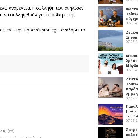
 ενώ αναμένεται η σύλληψη των ανηλίκων.
Κώστα
Τρίπο
ου να συλληφθούν για το αδίκημα της
σύγχρ
07-08-
ας, ενώ την προανάκριση έχει αναλάβει το
Διακο
Ξηροπ
07-08-
Μουσι
Χρήστ
Μάγδα
07-08-
ΔΩΡΕΑ
Τρίπο
παράσ
εμβλ
07-08-
Παράλ
Junior
του Es
07-08-
Άστρος
ας! (vd)
καλοκ