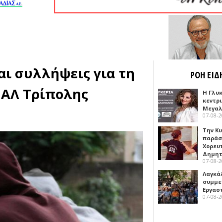
αι συλλήψεις για τη
ΡΟΗ ΕΙΔ
ΠΑΛ Τρίπολης
Η Γλυ
κεντρ
Μεγαλ
07-08-
Την Κ
παράσ
Χορευ
Δημη
07-08-
Λαγκά
συμμε
Εργασ
07-08-