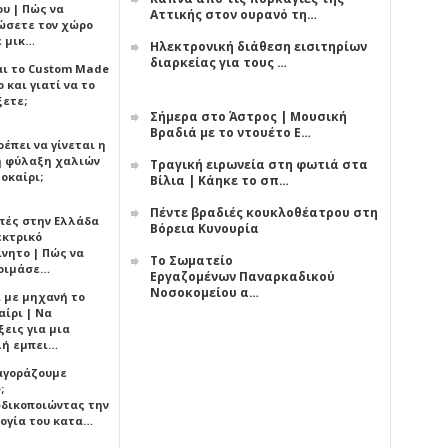
υ | Πώς να
Αττικής στον ουρανό τη…
ώσετε τον χώρο
ε μικ…
Ηλεκτρονική διάθεση εισιτηρίων
διαρκείας για τους …
αι το Custom Made
 και γιατί να το
ξετε;
Σήμερα στο Άστρος | Μουσική
Βραδιά με το ντουέτο Ε…
έπει να γίνεται η
 φύλαξη χαλιών
Τραγική ειρωνεία στη φωτιά στα
οκαίρι;
Βίλια | Κάηκε το σπ…
Πέντε βραδιές κουκλοθέατρου στη
πές στην Ελλάδα
Βόρεια Κυνουρία
εκτρικό
ίνητο | Πώς να
Το Σωματείο
οιμάσε…
Εργαζομένων Παναρκαδικού
Νοσοκομείου α…
ι με μηχανή το
αίρι | Να
εις για μια
ή εμπει…
 αγοράζουμε
;
δικοποιώντας την
ογία του κατα…