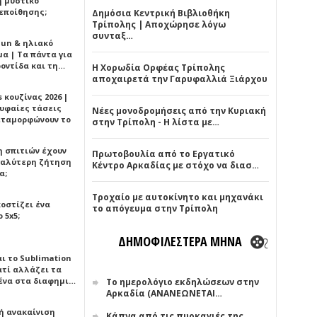
ή μυστικό
εποίθησης;
Δημόσια Κεντρική Βιβλιοθήκη
Τρίπολης | Αποχώρησε λόγω
συνταξ…
Sun & ηλιακό
α | Τα πάντα για
ροντίδα και τη…
Η Χορωδία Ορφέας Τρίπολης
αποχαιρετά την Γαρυφαλλιά Ξιάρχου
 κουζίνας 2026 |
ρυφαίες τάσεις
Νέες μονοδρομήσεις από την Κυριακή
εταμορφώνουν το
στην Τρίπολη - Η λίστα με…
η σπιτιών έχουν
Πρωτοβουλία από το Εργατικό
γαλύτερη ζήτηση
Κέντρο Αρκαδίας με στόχο να διασ…
α;
Τροχαίο με αυτοκίνητο και μηχανάκι
κοστίζει ένα
το απόγευμα στην Τρίπολη
 5x5;
ΔΗΜΟΦΙΛΕΣΤΕΡΑ ΜΗΝΑ
αι το Sublimation
ατί αλλάζει τα
ένα στα διαφημι…
Το ημερολόγιο εκδηλώσεων στην
Αρκαδία (ΑΝΑΝΕΩΝΕΤΑΙ…
ή ανακαίνιση
Κάπνα από τις πυρκαγιές της