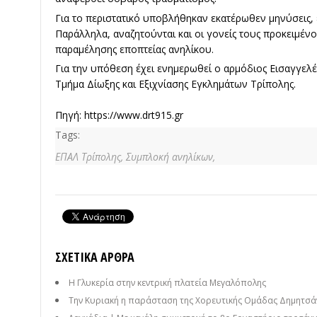
Για το περιστατικό υποβλήθηκαν εκατέρωθεν μηνύσεις,
Παράλληλα, αναζητούνται και οι γονείς τους προκειμέν
παραμέλησης εποπτείας ανηλίκου.
Για την υπόθεση έχει ενημερωθεί ο αρμόδιος Εισαγγελέ
Τμήμα Δίωξης και Εξιχνίασης Εγκλημάτων Τρίπολης.
Πηγή:
https://www.drt915.gr
Tags:
ΕΠΑΛ Τρίπολης,
Συμπλοκή ανηλίκων,
ΣΧΕΤΙΚΆ ΆΡΘΡΑ
Η Γλυκερία στην κεντρική πλατεία Μεγαλόπολης
Την Κυριακή η παράσταση της Χορευτικής Ομάδας Δημητσάν