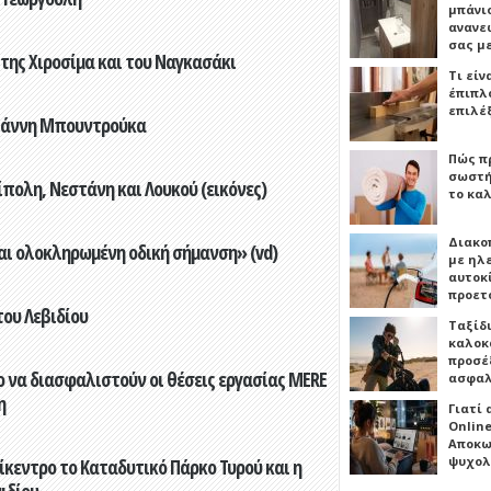
μπάνιο
ανανε
σας μ
 της Χιροσίμα και του Ναγκασάκι
Τι είν
έπιπλο
επιλέ
Γιάννη Μπουντρούκα
Πώς πρ
σωστή
πολη, Νεστάνη και Λουκού (εικόνες)
το καλ
Διακο
αι ολοκληρωμένη οδική σήμανση» (vd)
με ηλ
αυτοκ
προετ
του Λεβιδίου
Ταξίδ
καλοκ
προσέξ
 να διασφαλιστούν οι θέσεις εργασίας MERE
ασφαλ
η
Γιατί
Online
Αποκω
ψυχολ
ίκεντρο το Καταδυτικό Πάρκο Τυρού και η
ιδίου