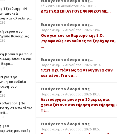
Εισάγετε το όνομά σας...
Σάββατο, 08 Αυγούστου 2026 00:02
ς Τζιούμης: «Η
ΔΥΣΤΥΧΩΣ!!! ΑΥΤΟΥΣ ΨΗΦΙΖΟΥΜΕ...
λη αποκτά
ονη και ολοκληρ…
2026
Εισάγετε το όνομά σας...
Παρασκευή, 07 Αυγούστου 2026 23:42
πή νερού στο
Όσο για τον καθαρισμό της Ε.Ο.
ήγαδο Κυνουρίας
2026
,προφανώς εννοούσες τα ξερόχορτα,
…
κή βραδιά με τους
ο Αδαμόπουλο και
Εισάγετε το όνομά σας...
 Βαρο…
Παρασκευή, 07 Αυγούστου 2026 20:14
2026
17:21 Όχι πάντως τα ντουγάνια σαν
και σένα. Για να…
Ν για την
λη, η σπουδαία
ταση του
Εισάγετε το όνομά σας...
ημ…
Παρασκευή, 07 Αυγούστου 2026 19:33
2026
Λειτούργησε μόνο για 20 μέρες και
ιο Άστρος | 2ο
χρειαζότανε συντήρηση συντήρηση;;;
 Party στο πλαίσιο
Τι…
tell…
2026
Εισάγετε το όνομά σας...
 | Οι
Παρασκευή, 07 Αυγούστου 2026 18:53
αιρινές μουσικές