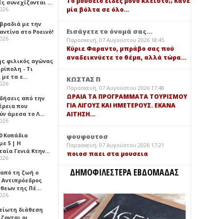
Τό μουσείο είδες μόνο κλειστό;; Κάνε
ές συνεχίζονται …
μία βόλτα σε όλο…
2026
 βραδιά με την
Εισάγετε το όνομά σας...
ντίνα στο Ροεινό!
2026
Παρασκευή, 07 Αυγούστου 2026 18:45
Κύριε Φαραντο, μπράβο σας πού
αναδεικνύετε το θέμα, αλλά τώρα…
ής φιλικός αγώνας
ρίπολη - Τι
 με τα ε…
ΚΩΣΤΑΣ Π
2026
Παρασκευή, 07 Αυγούστου 2026 17:48
ΩΡΑΙΑ ΤΑ ΠΡΟΓΡΑΜΜΑΤΑ ΤΟΥΡΙΣΜΟΥ
ιδήσεις από την
ΓΙΑ ΛΙΓΟΥΣ ΚΑΙ ΗΜΕΤΕΡΟΥΣ. ΕΚΑΝΑ
έρεια που
ύν άμεσα το Λ…
ΑΙΤΗΣΗ…
2026
0 Κοπάδια
φουφουτοσ
ε 5 | Η
Παρασκευή, 07 Αυγούστου 2026 17:21
ταία Γενιά Κτην…
ποιοσ παει στα μουσεια
2026
ΔΗΜΟΦΙΛΕΣΤΕΡΑ ΕΒΔΟΜΑΔΑΣ
 από τη ζωή ο
 Αντιπρόεδρος
νθεων της Πέ…
2026
είωτη διάθεση
ζονται οι