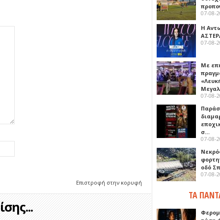
προπο
07-08-
Η Αντ
ΑΣΤΕΡ
07-08-
Με επ
πραγμ
«Λευκ
Μεγα
07-08-
Παρά
διαμα
εποχι
σ…
07-08-
Νεκρό
φορτη
οδό Σ
07-08-
Επιστροφή στην κορυφή
ΤΑ ΠΑΝΤ
σης...
Φερομ