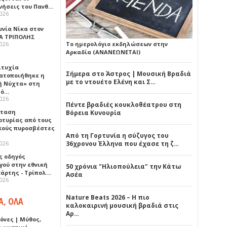
νήσεις του Πανθ…
2026
ωνία Νίκα στον
Α ΤΡΙΠΟΛΗΣ
2026
Το ημερολόγιο εκδηλώσεων στην
Αρκαδία (ΑΝΑΝΕΩΝΕΤΑΙ)
ιτυχία
Σήμερα στο Άστρος | Μουσική Βραδιά
ατοποιήθηκε η
με το ντουέτο Ελένη και Σ…
ή Νύχτα» στη
λό…
2026
Πέντε βραδιές κουκλοθέατρου στη
σταση
Βόρεια Κυνουρία
ρτυρίας από τους
κούς πυροσβέστες
Από τη Γορτυνία η σύζυγος του
2026
36χρονου Έλληνα που έχασε τη ζ…
ς οδηγός
γού στην εθνική
50 χρόνια "Ηλιοπούλεια" την Κάτω
πάρτης - Τρίπολ…
Ασέα
2026
Nature Beats 2026 – Η πιο
Α, ΟΛΑ
καλοκαιρινή μουσική βραδιά στις
Αρ…
όνες | Μύθος,