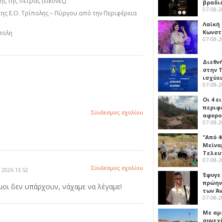
ς της πέτρας (εικόνες)
βραδι
07-08-
της Ε.Ο. Τρίπολης – Πύργου από την Περιφέρεια
Λαϊκή
Κωνστα
πολη
07-08-
Διεθν
στην Τ
ισχύει
07-08-
Οι 4 ε
περιφ
Σύνδεσμος σχολίου
αφορο
07-08-
"Από 4
Μείναμ
Τελευ
07-08-
Σύνδεσμος σχολίου
2026 13:52
Έφυγε
πρώην
μοι δεν υπάρχουν, νάχαμε να λέγαμε!
των Ά
07-08-
Με αμ
συνεχί