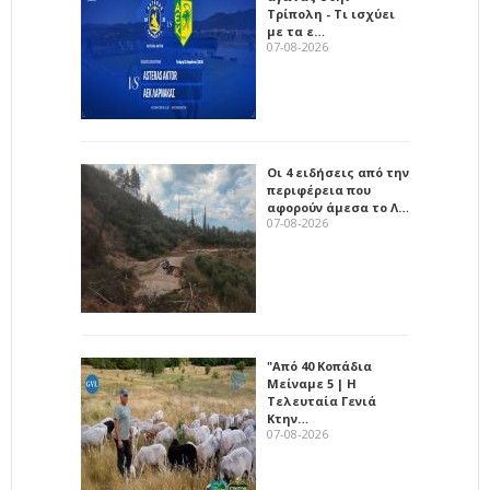
Τρίπολη - Τι ισχύει
με τα ε…
07-08-2026
Οι 4 ειδήσεις από την
περιφέρεια που
αφορούν άμεσα το Λ…
07-08-2026
"Από 40 Κοπάδια
Μείναμε 5 | Η
Τελευταία Γενιά
Κτην…
07-08-2026