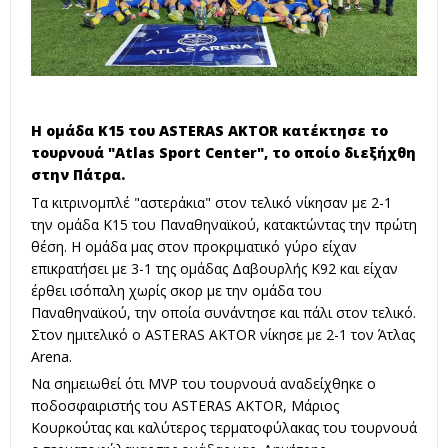
Η ομάδα Κ15 του ASTERAS AKTOR κατέκτησε το
τουρνουά "Atlas Sport Center", το οποίο διεξήχθη
στην Πάτρα.
Τα κιτρινομπλέ "αστεράκια" στον τελικό νίκησαν με 2-1
την ομάδα Κ15 του Παναθηναϊκού, κατακτώντας την πρώτη
θέση. Η ομάδα μας στον προκριματικό γύρο είχαν
επικρατήσει με 3-1 της ομάδας Δαβουρλής Κ92 και είχαν
έρθει ισόπαλη χωρίς σκορ με την ομάδα του
Παναθηναϊκού, την οποία συνάντησε και πάλι στον τελικό.
Στον ημιτελικό ο ASTERAS AKTOR νίκησε με 2-1 τον Άτλας
Arena.
Να σημειωθεί ότι MVP του τουρνουά αναδείχθηκε ο
ποδοσφαιριστής του ASTERAS AKTOR, Μάριος
Κουρκούτας και καλύτερος τερματοφύλακας του τουρνουά