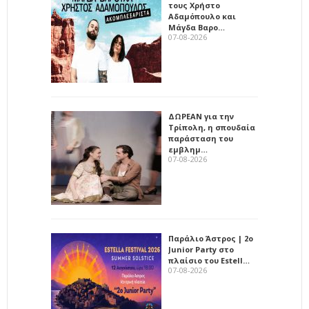
τους Χρήστο
Αδαμόπουλο και
Μάγδα Βαρο…
07-08-2026
ΔΩΡΕΑΝ για την
Τρίπολη, η σπουδαία
παράσταση του
εμβλημ…
07-08-2026
Παράλιο Άστρος | 2ο
Junior Party στο
πλαίσιο του Estell…
07-08-2026