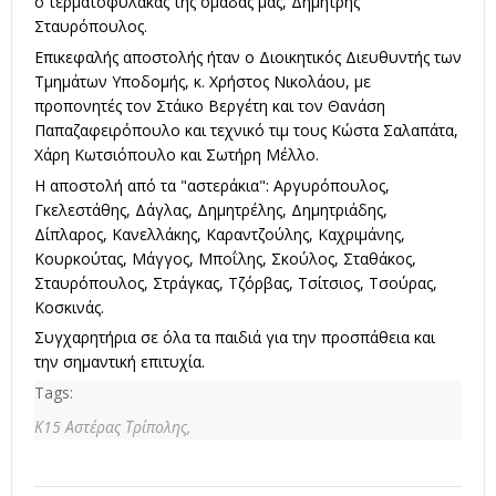
ο τερματοφύλακας της ομάδας μας, Δημήτρης
Σταυρόπουλος.
Επικεφαλής αποστολής ήταν ο Διοικητικός Διευθυντής των
Τμημάτων Υποδομής, κ. Χρήστος Νικολάου, με
προπονητές τον Στάικο Βεργέτη και τον Θανάση
Παπαζαφειρόπουλο και τεχνικό τιμ τους Κώστα Σαλαπάτα,
Χάρη Κωτσιόπουλο και Σωτήρη Μέλλο.
Η αποστολή από τα "αστεράκια": Αργυρόπουλος,
Γκελεστάθης, Δάγλας, Δημητρέλης, Δημητριάδης,
Δίπλαρος, Κανελλάκης, Καραντζούλης, Καχριμάνης,
Κουρκούτας, Μάγγος, Μποΐλης, Σκούλος, Σταθάκος,
Σταυρόπουλος, Στράγκας, Τζόρβας, Τσίτσιος, Τσούρας,
Κοσκινάς.
Συγχαρητήρια σε όλα τα παιδιά για την προσπάθεια και
την σημαντική επιτυχία.
Tags:
Κ15 Αστέρας Τρίπολης,