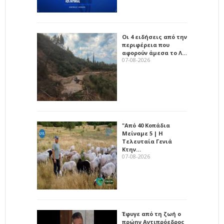
Οι 4 ειδήσεις από την
περιφέρεια που
αφορούν άμεσα το Λ…
07-08-2026
"Από 40 Κοπάδια
Μείναμε 5 | Η
Τελευταία Γενιά
Κτην…
07-08-2026
Έφυγε από τη ζωή ο
πρώην Αντιπρόεδρος