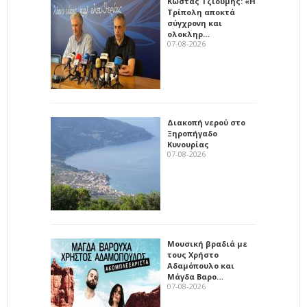
Κώστας Τζιούμης: «Η
Τρίπολη αποκτά
σύγχρονη και
ολοκληρ…
07-08-2026
Διακοπή νερού στο
Ξηροπήγαδο
Κυνουρίας
07-08-2026
Μουσική βραδιά με
τους Χρήστο
Αδαμόπουλο και
Μάγδα Βαρο…
07-08-2026