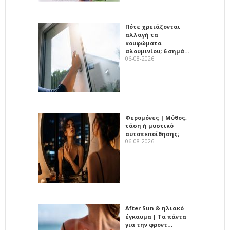
Πότε χρειάζονται
αλλαγή τα
κουφώματα
αλουμινίου; 6 σημά…
06-08-2026
Φερομόνες | Μύθος,
τάση ή μυστικό
αυτοπεποίθησης;
06-08-2026
After Sun & ηλιακό
έγκαυμα | Τα πάντα
για την φροντ…