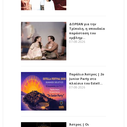
ΔΩΡΕΑΝ για την
Τρίπολη, η σπουδαία
παράσταση του
εμβλημ…
07-08-2026
Παράλιο Άστρος | 2ο
Junior Party στο
πλαίσιο του Estell…
07-08-2026
Άστρος | Οι