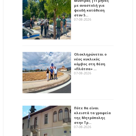
Μυστράς |11 μήνες
με αναστολή για
ψευδή κατάθεση
στον 5…
07-08-2026
Ολοκληρώνεται ο
νέος κυκλικός
κόμβος στη θέση
«Πλάτσα» …
07-08-2026
Πότε θα είναι
κλειστά τα γραφεία
της Μητρόπολης
στην Τρ…
07-08-2026