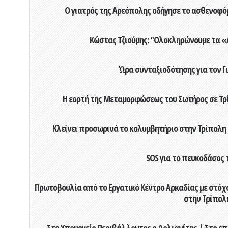
Ο γιατρός της Αρεόπολης οδήγησε το ασθενοφόρ
Κώστας Τζιούμης: "Ολοκληρώνουμε τα «Α
Ώρα συνταξιοδότησης για τον 
Η εορτή της Μεταμορφώσεως του Σωτήρος σε Τρί
Κλείνει προσωρινά το κολυμβητήριο στην Τρίπολη 
SOS για το πευκοδάσος 
Πρωτοβουλία από το Εργατικό Κέντρο Αρκαδίας με στόχο
στην Τρίπολ
Στο Υπουργείο Περιβάλλοντος ο Δολιανίτης | Στο επ