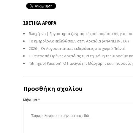
ΣΧΕΤΙΚΆ ΆΡΘΡΑ
Βλαχέρνα | Εργαστήρια ζωγραφικής και ρομποτικής για παι
Το ημερολόγιο εκδηλώσεων στην Αρκαδία (ΑΝΑΝΕΩΝΕΤΑΙ)
2026 | Οι Αυγουστιάτικες εκδηλώσεις στο χωριό Πιάνα!
Η Επιτροπή Ειρήνης Αρκαδίας τιμά τη μνήμη της Χιροσίμα κ
"Strings of Passion": Ο Παναγιώτης Μάργαρης και η Ευρυδίκ
Προσθήκη σχολίου
Μήνυμα *