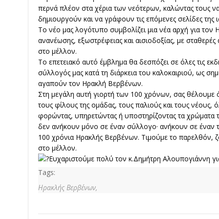
περνά πλέον στα χέρια των νεότερων, καλώντας τους ν
δημιουργούν και να γράφουν τις επόμενες σελίδες της 
Το νέο μας λογότυπο συμβολίζει μια νέα αρχή για τον
ανανέωσης, εξωστρέφειας και αισιοδοξίας, με σταθερές α
στο μέλλον.
Το επετειακό αυτό έμβλημα θα δεσπόζει σε όλες τις εκ
σύλλογός μας κατά τη διάρκεια του καλοκαιριού, ως σημ
αγαπούν τον Ηρακλή Βερβένων.
Στη μεγάλη αυτή γιορτή των 100 χρόνων, σας θέλουμε 
τους φίλους της ομάδας, τους παλιούς και τους νέους,
φορώντας, υπηρετώντας ή υποστηρίζοντας τα χρώματα το
δεν ανήκουν μόνο σε έναν σύλλογο· ανήκουν σε έναν 
100 χρόνια Ηρακλής Βερβένων. Τιμούμε το παρελθόν, 
στο μέλλον.
Ευχαριστούμε πολύ τον κ.Δημήτρη Αλουπογιάννη για
Tags:
Ηρακλής Βερβένων,