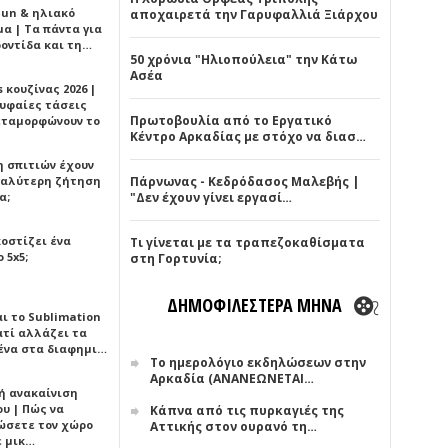
Sun & ηλιακό
αποχαιρετά την Γαρυφαλλιά Ξιάρχου
α | Τα πάντα για
ροντίδα και τη…
50 χρόνια "Ηλιοπούλεια" την Κάτω
Ασέα
 κουζίνας 2026 |
ρυφαίες τάσεις
Πρωτοβουλία από το Εργατικό
εταμορφώνουν το
Κέντρο Αρκαδίας με στόχο να διασ…
η σπιτιών έχουν
γαλύτερη ζήτηση
Πάρνωνας - Κεδρόδασος Μαλεβής |
α;
"Δεν έχουν γίνει εργασί…
κοστίζει ένα
Τι γίνεται με τα τραπεζοκαθίσματα
 5x5;
στη Γορτυνία;
ΔΗΜΟΦΙΛΕΣΤΕΡΑ ΜΗΝΑ
αι το Sublimation
ατί αλλάζει τα
ένα στα διαφημι…
Το ημερολόγιο εκδηλώσεων στην
Αρκαδία (ΑΝΑΝΕΩΝΕΤΑΙ…
ή ανακαίνιση
υ | Πώς να
Κάπνα από τις πυρκαγιές της
ώσετε τον χώρο
Αττικής στον ουρανό τη…
ε μικ…