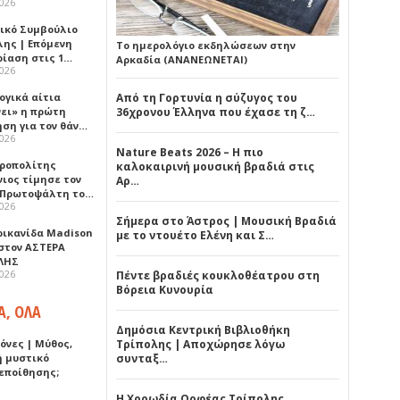
2026
ικό Συμβούλιο
λης | Επόμενη
Το ημερολόγιο εκδηλώσεων στην
ρίαση στις 1…
Αρκαδία (ΑΝΑΝΕΩΝΕΤΑΙ)
2026
ογικά αίτια
Από τη Γορτυνία η σύζυγος του
νει» η πρώτη
36χρονου Έλληνα που έχασε τη ζ…
ηση για τον θάν…
2026
Nature Beats 2026 – Η πιο
ροπολίτης
καλοκαιρινή μουσική βραδιά στις
νιος τίμησε τον
Αρ…
 Πρωτοψάλτη το…
2026
Σήμερα στο Άστρος | Μουσική Βραδιά
ρικανίδα Madison
με το ντουέτο Ελένη και Σ…
 στον ΑΣΤΕΡΑ
ΛΗΣ
2026
Πέντε βραδιές κουκλοθέατρου στη
Βόρεια Κυνουρία
Α, ΟΛΑ
Δημόσια Κεντρική Βιβλιοθήκη
όνες | Μύθος,
Τρίπολης | Αποχώρησε λόγω
ή μυστικό
συνταξ…
εποίθησης;
Η Χορωδία Ορφέας Τρίπολης