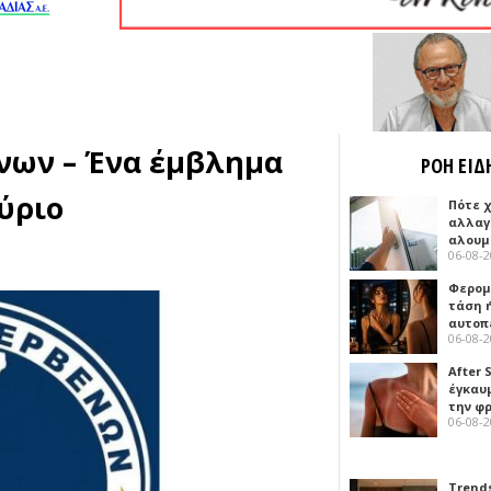
νων – Ένα έμβλημα
ΡΟΗ ΕΙΔ
αύριο
Πότε 
αλλαγ
αλουμ
06-08-
Φερομ
τάση 
αυτοπ
06-08-
After 
έγκαυμ
την φ
06-08-
Trends