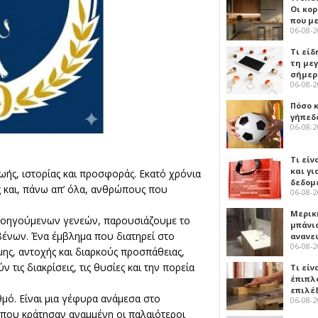
Οι κο
που μ
06-08-
Τι είδ
τη με
σήμερ
06-08-
Πόσο 
γήπεδο
06-08-
Τι είν
και γι
ής, ιστορίας και προσφοράς. Εκατό χρόνια
δεδομ
ς και, πάνω απ’ όλα, ανθρώπους που
06-08-
Μερικ
ροηγούμενων γενεών, παρουσιάζουμε το
μπάνιο
βένων. Ένα έμβλημα που διατηρεί στο
ανανε
06-08-
ης, αντοχής και διαρκούς προσπάθειας,
τις διακρίσεις, τις θυσίες και την πορεία
Τι είν
έπιπλο
επιλέ
θμό. Είναι μια γέφυρα ανάμεσα στο
06-08-
 που κράτησαν αναμμένη οι παλαιότεροι