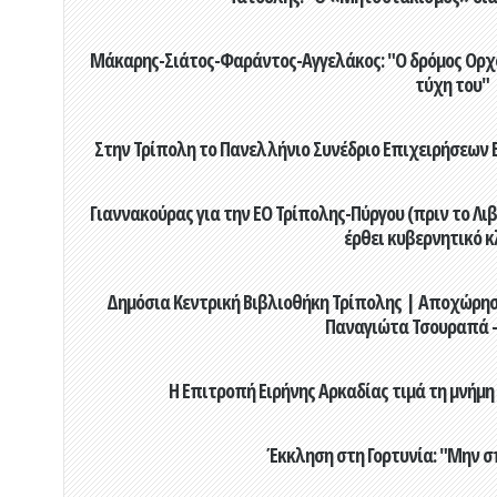
Μάκαρης-Σιάτος-Φαράντος-Αγγελάκος: "Ο δρόμος Ορχομ
τύχη του"
Στην Τρίπολη το Πανελλήνιο Συνέδριο Επιχειρήσεων Β
Γιαννακούρας για την EO Τρίπολης-Πύργου (πριν το Λιβαδ
έρθει κυβερνητικό κ
Δημόσια Κεντρική Βιβλιοθήκη Τρίπολης | Αποχώρησ
Παναγιώτα Τσουραπά -
Η Επιτροπή Ειρήνης Αρκαδίας τιμά τη μνήμη
Έκκληση στη Γορτυνία: "Μην σ