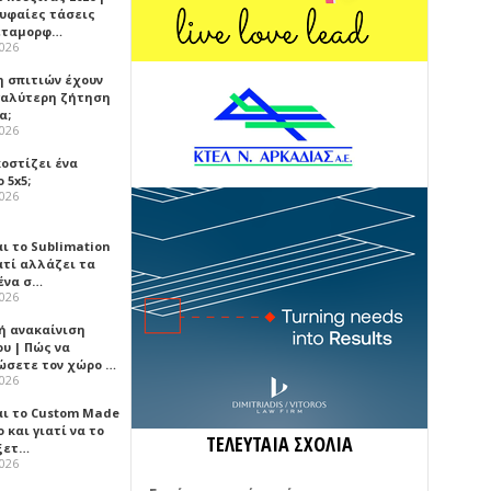
ρυφαίες τάσεις
εταμορφ…
2026
η σπιτιών έχουν
γαλύτερη ζήτηση
α;
2026
κοστίζει ένα
 5x5;
2026
αι το Sublimation
ατί αλλάζει τα
ένα σ…
2026
ή ανακαίνιση
υ | Πώς να
ώσετε τον χώρο …
2026
αι το Custom Made
 και γιατί να το
ΤΕΛΕΥΤΑΙΑ ΣΧΟΛΙΑ
ξετ…
2026