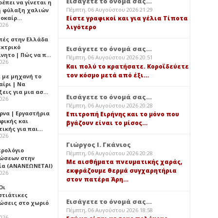
Εισάγετε το όνομά σας...
έπει να γίνεται η
Πέμπτη, 06 Αυγούστου 2026 21:29
 φύλαξη χαλιών
λοκαίρ…
Είστε γραφικοί και για γέλια Τίποτα
2026
λιγότερο
πές στην Ελλάδα
εκτρικό
Εισάγετε το όνομά σας...
ίνητο | Πώς να π…
Πέμπτη, 06 Αυγούστου 2026 20:51
2026
Και πολύ το κρατήσατε. Κοροϊδεύετε
τον κόσμο μετά από έξι…
ι με μηχανή το
αίρι | Να
ξεις για μια ασ…
Εισάγετε το όνομά σας...
2026
Πέμπτη, 06 Αυγούστου 2026 20:28
ρνα | Εργαστήρια
Επιτροπή Ειρήνης και το μόνο που
φικής και
βγάζουν είναι το μίσος…
τικής για παι…
2026
Γιώργος Ι. Γκάνιος
ερολόγιο
Πέμπτη, 06 Αυγούστου 2026 20:28
ώσεων στην
Με αισθήματα πνευματικής χαράς,
ία (ΑΝΑΝΕΩΝΕΤΑΙ)
εκφράζουμε θερμά συγχαρητήρια
2026
στον πατέρα Άρη…
 Οι
στιάτικες
Εισάγετε το όνομά σας...
ώσεις στο χωριό
Πέμπτη, 06 Αυγούστου 2026 18:58
2026