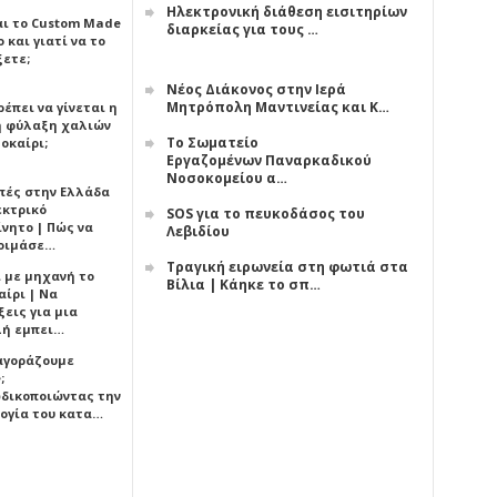
Ηλεκτρονική διάθεση εισιτηρίων
αι το Custom Made
διαρκείας για τους …
 και γιατί να το
ξετε;
Νέος Διάκονος στην Ιερά
Μητρόπολη Μαντινείας και Κ…
έπει να γίνεται η
 φύλαξη χαλιών
Το Σωματείο
οκαίρι;
Εργαζομένων Παναρκαδικού
Νοσοκομείου α…
πές στην Ελλάδα
εκτρικό
SOS για το πευκοδάσος του
ίνητο | Πώς να
Λεβιδίου
οιμάσε…
Τραγική ειρωνεία στη φωτιά στα
ι με μηχανή το
Βίλια | Κάηκε το σπ…
αίρι | Να
εις για μια
ή εμπει…
 αγοράζουμε
;
δικοποιώντας την
ογία του κατα…