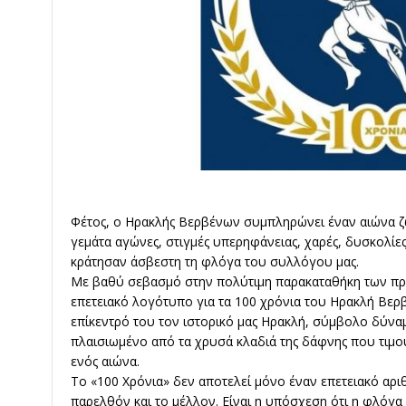
Φέτος, ο Ηρακλής Βερβένων συμπληρώνει έναν αιώνα ζω
γεμάτα αγώνες, στιγμές υπερηφάνειας, χαρές, δυσκολίε
κράτησαν άσβεστη τη φλόγα του συλλόγου μας.
Με βαθύ σεβασμό στην πολύτιμη παρακαταθήκη των π
επετειακό λογότυπο για τα 100 χρόνια του Ηρακλή Βερ
επίκεντρό του τον ιστορικό μας Ηρακλή, σύμβολο δύναμ
πλαισιωμένο από τα χρυσά κλαδιά της δάφνης που τιμούν 
ενός αιώνα.
Το «100 Χρόνια» δεν αποτελεί μόνο έναν επετειακό αρι
παρελθόν και το μέλλον. Είναι η υπόσχεση ότι η φλόγα