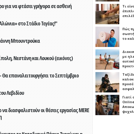
ο για να φτάσει γρήγορα σε ασθενή
Τι είν
έπιπλο
επιλέ
λώνια» στο Στάδιο Τεγέας!"
Πώς πρ
σωστή
το καλ
Γιάννη Μπουντρούκα
Διακο
με ηλ
πολη, Νεστάνη και Λουκού (εικόνες)
αυτοκ
προετ
- Θα επαναλειτουργήσει το Σεπτέμβριο
Ταξίδ
καλοκ
προσέξ
ασφαλ
του Λεβιδίου
Γιατί
Online
Αποκω
 να διασφαλιστούν οι θέσεις εργασίας MERE
ψυχολ
η
ίκεντρο το Καταδυτικό Πάρκο Τυρού και η