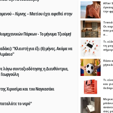
After 
έγκαυμ
την φ
ενού – Λίμνης – Ματίου έχει αφεθεί στην
Trends
Οι κο
που μ
ιομηχανικών Πάρκων - Το μήνυμα Τζιούμη!
σ…
Τι είδ
τη με
άκι): "Κλειστή για έξι (6) μήνες. Ακόμα να
σήμερ
λιμάκιο"
Πόσο 
γήπεδο
ε λόγω συνταξιοδότησης η Διευθύντρια,
 Γεωργούλη
Τι είν
και γι
 της Χιροσίμα και του Ναγκασάκι
δεδομ
Μερικ
παταλάτε το νερό"
μπάνιο
ανανε
σας μ