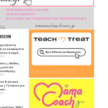
ΗΣΕΩΝ
χρειάζονται
ή τα κουφώματα
ινίου; 6 σημά…
2026
όνες | Μύθος,
ή μυστικό
εποίθησης;
2026
Sun & ηλιακό
α | Τα πάντα για
ροντ…
2026
 κουζίνας 2026 |