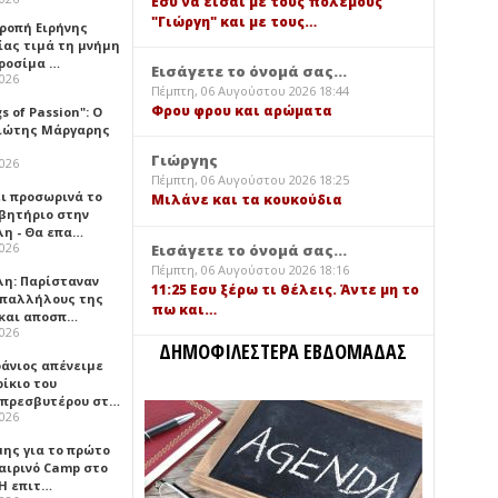
Εσύ να είσαι με τους πολέμους
"Γιώργη" και με τους…
τροπή Ειρήνης
ίας τιμά τη μνήμη
ιροσίμα …
Εισάγετε το όνομά σας...
2026
Πέμπτη, 06 Αυγούστου 2026 18:44
Φρου φρου και αρώματα
gs of Passion": Ο
ιώτης Μάργαρης
Γιώργης
2026
Πέμπτη, 06 Αυγούστου 2026 18:25
ει προσωρινά το
Μιλάνε και τα κουκούδια
βητήριο στην
λη - Θα επα…
2026
Εισάγετε το όνομά σας...
Πέμπτη, 06 Αυγούστου 2026 18:16
λη: Παρίσταναν
11:25 Εσυ ξέρω τι θέλεις. Άντε μη το
υπαλλήλους της
πω και…
 και αποσπ…
2026
ΔΗΜΟΦΙΛΕΣΤΕΡΑ ΕΒΔΟΜΑΔΑΣ
φάνιος απένειμε
ίκιο του
πρεσβυτέρου στ…
2026
μης για το πρώτο
αιρινό Camp στο
«Η επιτ…