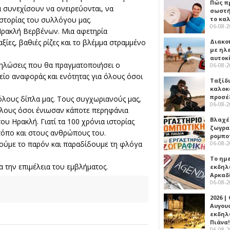
Πώς πρ
α συνεχίσουν να ονειρεύονται, να
σωστή
το κα
ιστορίας του συλλόγου μας.
06-08-
 Ηρακλή Βερβένων. Μια αφετηρία
Διακο
ξίες, βαθιές ρίζες και το βλέμμα στραμμένο
με ηλ
αυτοκ
δηλώσεις που θα πραγματοποιήσει ο
06-08-
είο αναφοράς και ενότητας για όλους όσοι
Ταξίδ
καλοκ
προσέ
όλους δίπλα μας. Τους συγχωριανούς μας,
06-08-
 όλους όσοι ένιωσαν κάποτε περηφάνια
Βλαχέ
υ Ηρακλή. Γιατί τα 100 χρόνια ιστορίας
ζωγρα
τόπο και στους ανθρώπους του.
ρομπο
06-08-
ζούμε το παρόν και παραδίδουμε τη φλόγα
Το ημ
 την επιμέλεια του εμβλήματος.
εκδηλ
Αρκαδ
06-08-
2026 |
Αυγου
εκδηλ
Πιάνα!
06-08-