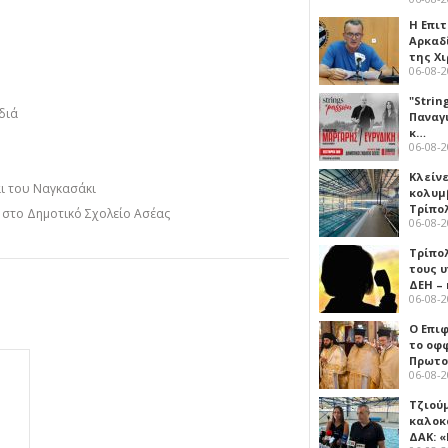
Η Επι
Αρκαδ
της Χ
06-08-
"Strin
διά
Παναγ
κ…
06-08-
Κλείν
αι του Ναγκασάκι
κολυμ
Τρίπο
η στο Δημοτικό Σχολείο Ασέας
06-08-
Τρίπο
τους 
ΔΕΗ –
06-08-
Ο Επι
το οφφ
Πρωτο
06-08-
Τζιού
καλοκ
ΔΑΚ: 