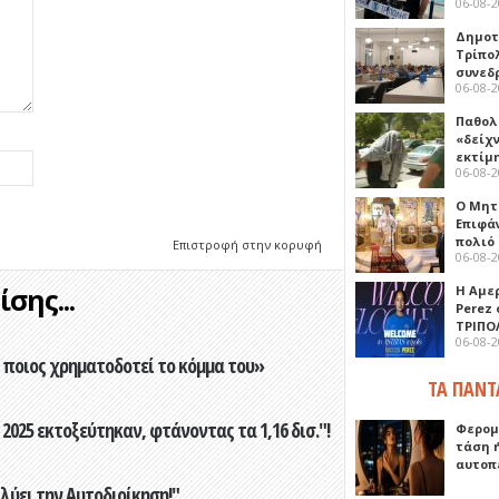
06-08-
Δημοτ
Τρίπο
συνεδ
06-08-
Παθολ
«δείχ
εκτίμ
06-08-
Ο Μητ
Επιφά
πολιό
Επιστροφή στην κορυφή
06-08-
σης...
Η Αμε
Perez
ΤΡΙΠΟ
06-08-
ποιος χρηματοδοτεί το κόμμα του»
ΤΑ ΠΑΝΤ
2025 εκτοξεύτηκαν, φτάνοντας τα 1,16 δισ."!
Φερομ
τάση 
αυτοπ
ύει την Αυτοδιοίκηση!"