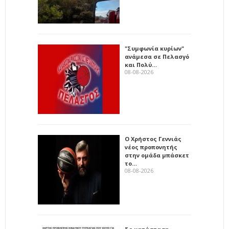
"Συμφωνία κυρίων"
ανάμεσα σε Πελασγό
και Πολύ…
08-08-2026
Ο Χρήστος Γεννιάς
νέος προπονητής
στην ομάδα μπάσκετ
το…
08-08-2026