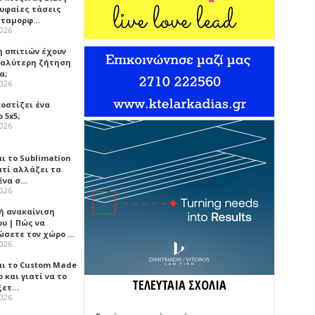
ρυφαίες τάσεις
εταμορφ…
2026
η σπιτιών έχουν
γαλύτερη ζήτηση
α;
2026
κοστίζει ένα
 5x5;
2026
αι το Sublimation
ατί αλλάζει τα
ένα σ…
2026
ή ανακαίνιση
υ | Πώς να
ώσετε τον χώρο …
2026
αι το Custom Made
 και γιατί να το
ΤΕΛΕΥΤΑΙΑ ΣΧΟΛΙΑ
ξετ…
2026