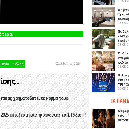
06-08-
Δημοτ
Τρίπο
συνεδ
06-08-
Παθολ
τερα...
«δείχ
εκτίμ
06-08-
Ο Μητ
Επιφά
πολιό
Σελίδα 1 από 25
όμενο
Τέλος
06-08-
Η Αμε
σης...
Perez
ΤΡΙΠΟ
06-08-
ποιος χρηματοδοτεί το κόμμα του»
ΤΑ ΠΑΝΤ
Φερομ
2025 εκτοξεύτηκαν, φτάνοντας τα 1,16 δισ."!
τάση 
αυτοπ