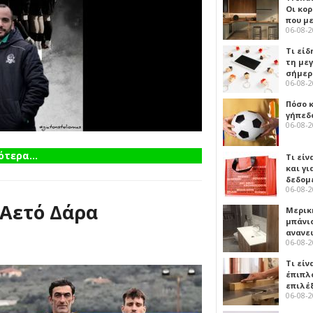
Οι κο
που μ
06-08-
Τι είδ
τη με
σήμερ
06-08-
Πόσο 
γήπεδο
06-08-
τερα...
Τι είν
και γι
δεδομ
06-08-
 Αετό Δάρα
Μερικ
μπάνιο
ανανε
06-08-
Τι είν
έπιπλο
επιλέ
06-08-