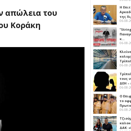
Η Επι
ην απώλεια του
Αρκαδ
της Χ
06-08-
ρου Κοράκη
"Strin
Παναγ
κ…
06-08-
Κλείν
κολυμ
Τρίπο
06-08-
Τρίπο
τους 
ΔΕΗ –
06-08-
Ο Επι
το οφφ
Πρωτο
06-08-
Τζιού
καλοκ
ΔΑΚ: 