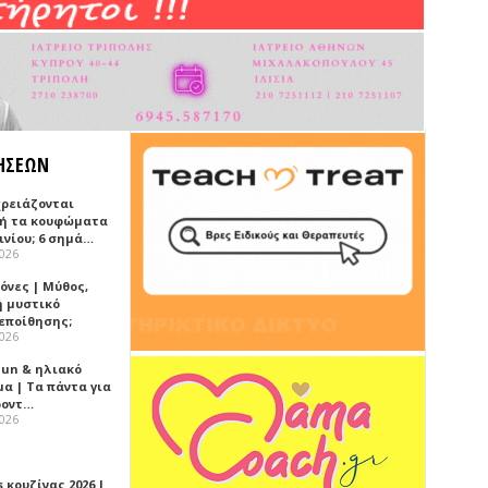
ΗΣΕΩΝ
χρειάζονται
ή τα κουφώματα
ινίου; 6 σημά…
2026
όνες | Μύθος,
ή μυστικό
εποίθησης;
2026
Sun & ηλιακό
α | Τα πάντα για
ροντ…
2026
 κουζίνας 2026 |