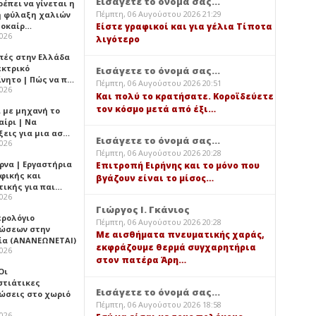
Εισάγετε το όνομά σας...
έπει να γίνεται η
Πέμπτη, 06 Αυγούστου 2026 21:29
 φύλαξη χαλιών
λοκαίρ…
Είστε γραφικοί και για γέλια Τίποτα
2026
λιγότερο
πές στην Ελλάδα
εκτρικό
Εισάγετε το όνομά σας...
ίνητο | Πώς να π…
Πέμπτη, 06 Αυγούστου 2026 20:51
2026
Και πολύ το κρατήσατε. Κοροϊδεύετε
τον κόσμο μετά από έξι…
ι με μηχανή το
αίρι | Να
ξεις για μια ασ…
Εισάγετε το όνομά σας...
2026
Πέμπτη, 06 Αυγούστου 2026 20:28
ρνα | Εργαστήρια
Επιτροπή Ειρήνης και το μόνο που
φικής και
βγάζουν είναι το μίσος…
τικής για παι…
2026
Γιώργος Ι. Γκάνιος
ερολόγιο
Πέμπτη, 06 Αυγούστου 2026 20:28
ώσεων στην
Με αισθήματα πνευματικής χαράς,
ία (ΑΝΑΝΕΩΝΕΤΑΙ)
εκφράζουμε θερμά συγχαρητήρια
2026
στον πατέρα Άρη…
 Οι
στιάτικες
Εισάγετε το όνομά σας...
ώσεις στο χωριό
Πέμπτη, 06 Αυγούστου 2026 18:58
2026