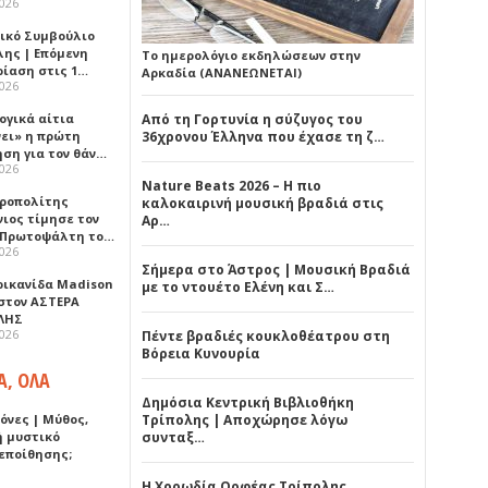
2026
ικό Συμβούλιο
λης | Επόμενη
Το ημερολόγιο εκδηλώσεων στην
ρίαση στις 1…
Αρκαδία (ΑΝΑΝΕΩΝΕΤΑΙ)
2026
ογικά αίτια
Από τη Γορτυνία η σύζυγος του
νει» η πρώτη
36χρονου Έλληνα που έχασε τη ζ…
ηση για τον θάν…
2026
Nature Beats 2026 – Η πιο
ροπολίτης
καλοκαιρινή μουσική βραδιά στις
νιος τίμησε τον
Αρ…
 Πρωτοψάλτη το…
2026
Σήμερα στο Άστρος | Μουσική Βραδιά
ρικανίδα Madison
με το ντουέτο Ελένη και Σ…
 στον ΑΣΤΕΡΑ
ΛΗΣ
2026
Πέντε βραδιές κουκλοθέατρου στη
Βόρεια Κυνουρία
Α, ΟΛΑ
Δημόσια Κεντρική Βιβλιοθήκη
όνες | Μύθος,
Τρίπολης | Αποχώρησε λόγω
ή μυστικό
συνταξ…
εποίθησης;
Η Χορωδία Ορφέας Τρίπολης