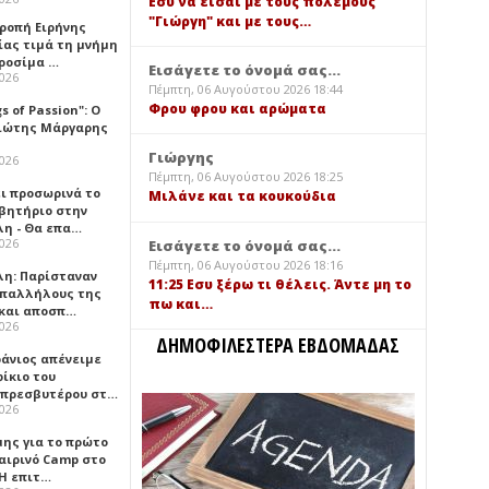
Εσύ να είσαι με τους πολέμους
"Γιώργη" και με τους…
τροπή Ειρήνης
ίας τιμά τη μνήμη
ιροσίμα …
Εισάγετε το όνομά σας...
2026
Πέμπτη, 06 Αυγούστου 2026 18:44
Φρου φρου και αρώματα
gs of Passion": Ο
ιώτης Μάργαρης
Γιώργης
2026
Πέμπτη, 06 Αυγούστου 2026 18:25
ει προσωρινά το
Μιλάνε και τα κουκούδια
βητήριο στην
λη - Θα επα…
2026
Εισάγετε το όνομά σας...
Πέμπτη, 06 Αυγούστου 2026 18:16
λη: Παρίσταναν
11:25 Εσυ ξέρω τι θέλεις. Άντε μη το
υπαλλήλους της
πω και…
 και αποσπ…
2026
ΔΗΜΟΦΙΛΕΣΤΕΡΑ ΕΒΔΟΜΑΔΑΣ
φάνιος απένειμε
ίκιο του
πρεσβυτέρου στ…
2026
μης για το πρώτο
αιρινό Camp στο
«Η επιτ…