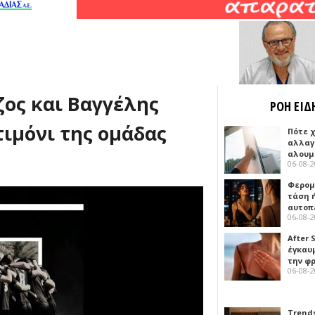
ζος και Βαγγέλης
ΡΟΗ ΕΙΔ
τιμόνι της ομάδας
Πότε 
αλλαγ
αλουμ
06-08-
Φερομ
τάση 
αυτοπ
06-08-
After 
έγκαυμ
την φ
06-08-
Trends