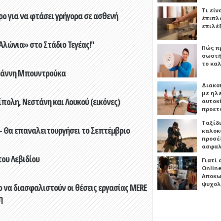
Τι είν
ο για να φτάσει γρήγορα σε ασθενή
έπιπλο
επιλέ
λώνια» στο Στάδιο Τεγέας!"
Πώς πρ
σωστή
το καλ
Γιάννη Μπουντρούκα
Διακο
με ηλ
πολη, Νεστάνη και Λουκού (εικόνες)
αυτοκ
προετ
Ταξίδ
- Θα επαναλειτουργήσει το Σεπτέμβριο
καλοκ
προσέξ
ασφαλ
του Λεβιδίου
Γιατί
Online
Αποκω
ψυχολ
 να διασφαλιστούν οι θέσεις εργασίας MERE
η