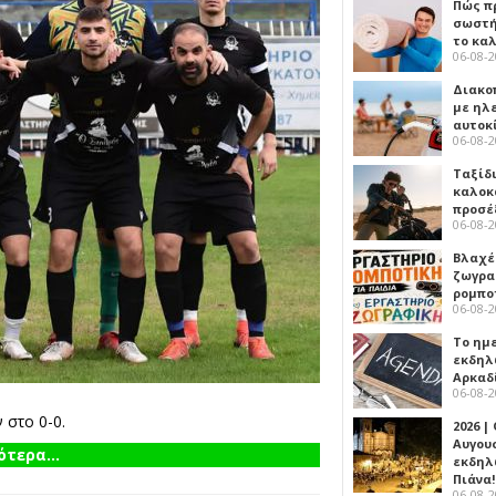
Πώς πρ
σωστή
το κα
06-08-
Διακο
με ηλ
αυτοκ
06-08-
Ταξίδ
καλοκ
προσέ
06-08-
Βλαχέ
ζωγρα
ρομπο
06-08-
Το ημ
εκδηλ
Αρκαδ
06-08-
 στο 0-0.
2026 |
Αυγου
τερα...
εκδηλ
Πιάνα!
06-08-