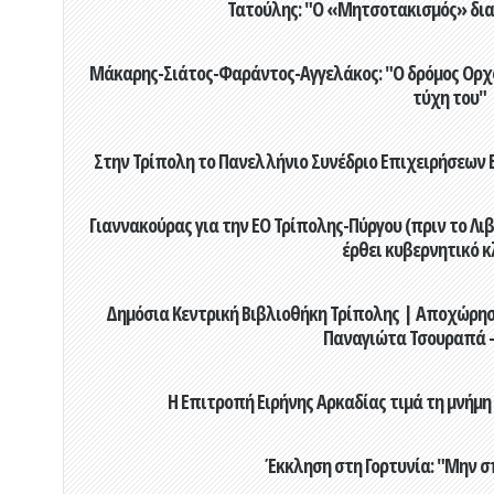
Τατούλης: "Ο «Μητσοτακισμός» διαλ
Μάκαρης-Σιάτος-Φαράντος-Αγγελάκος: "Ο δρόμος Ορχομ
τύχη του"
Στην Τρίπολη το Πανελλήνιο Συνέδριο Επιχειρήσεων Β
Γιαννακούρας για την EO Τρίπολης-Πύργου (πριν το Λιβαδ
έρθει κυβερνητικό κ
Δημόσια Κεντρική Βιβλιοθήκη Τρίπολης | Αποχώρησ
Παναγιώτα Τσουραπά -
Η Επιτροπή Ειρήνης Αρκαδίας τιμά τη μνήμη
Έκκληση στη Γορτυνία: "Μην σ