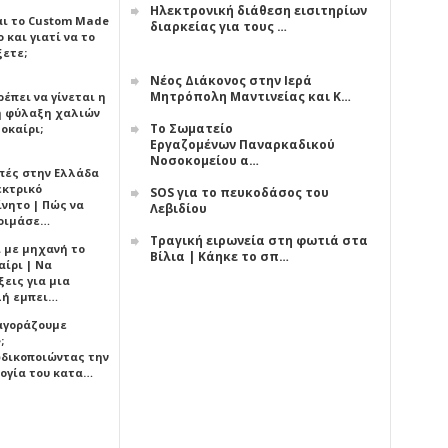
Ηλεκτρονική διάθεση εισιτηρίων
αι το Custom Made
διαρκείας για τους …
 και γιατί να το
ξετε;
Νέος Διάκονος στην Ιερά
Μητρόπολη Μαντινείας και Κ…
έπει να γίνεται η
 φύλαξη χαλιών
Το Σωματείο
οκαίρι;
Εργαζομένων Παναρκαδικού
Νοσοκομείου α…
πές στην Ελλάδα
εκτρικό
SOS για το πευκοδάσος του
ίνητο | Πώς να
Λεβιδίου
οιμάσε…
Τραγική ειρωνεία στη φωτιά στα
ι με μηχανή το
Βίλια | Κάηκε το σπ…
αίρι | Να
εις για μια
ή εμπει…
 αγοράζουμε
;
δικοποιώντας την
ογία του κατα…