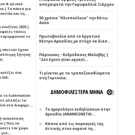
Sun & ηλιακό
αποχαιρετά την Γαρυφαλλιά Ξιάρχου
α | Τα πάντα για
ροντίδα και τη…
50 χρόνια "Ηλιοπούλεια" την Κάτω
Ασέα
 κουζίνας 2026 |
ρυφαίες τάσεις
Πρωτοβουλία από το Εργατικό
εταμορφώνουν το
Κέντρο Αρκαδίας με στόχο να διασ…
η σπιτιών έχουν
γαλύτερη ζήτηση
Πάρνωνας - Κεδρόδασος Μαλεβής |
α;
"Δεν έχουν γίνει εργασί…
κοστίζει ένα
Τι γίνεται με τα τραπεζοκαθίσματα
 5x5;
στη Γορτυνία;
ΔΗΜΟΦΙΛΕΣΤΕΡΑ ΜΗΝΑ
αι το Sublimation
ατί αλλάζει τα
ένα στα διαφημι…
Το ημερολόγιο εκδηλώσεων στην
Αρκαδία (ΑΝΑΝΕΩΝΕΤΑΙ…
ή ανακαίνιση
υ | Πώς να
Κάπνα από τις πυρκαγιές της
ώσετε τον χώρο
Αττικής στον ουρανό τη…
ε μικ…