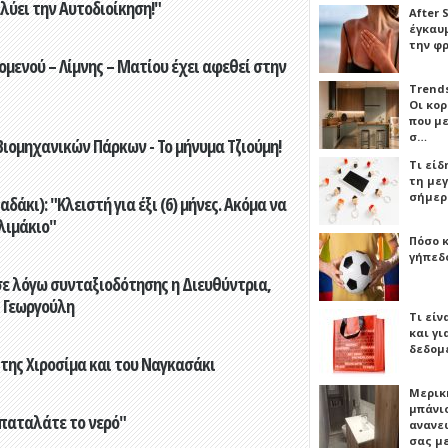
ύει την Αυτοδιοίκηση!"
After 
έγκαυμ
την φ
ενού – Λίμνης – Ματίου έχει αφεθεί στην
Trends
Οι κο
που μ
σ…
ιομηχανικών Πάρκων - Το μήνυμα Τζιούμη!
Τι είδ
τη με
σήμερ
άκι): "Κλειστή για έξι (6) μήνες. Ακόμα να
λιμάκιο"
Πόσο 
γήπεδο
ε λόγω συνταξιοδότησης η Διευθύντρια,
 Γεωργούλη
Τι είν
και γι
δεδομ
 της Χιροσίμα και του Ναγκασάκι
Μερικ
μπάνιο
παταλάτε το νερό"
ανανε
σας μ