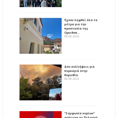
Έχουν ληφθεί όλα τα
μέτρα για την
προστασία της
Ορνιθοπ…
08-08-2026
Δύο συλλήψεις για
πυρκαγιά στην
Κορινθία
08-08-2026
"Συμφωνία κυρίων"
ανάμεσα σε Πελασγό