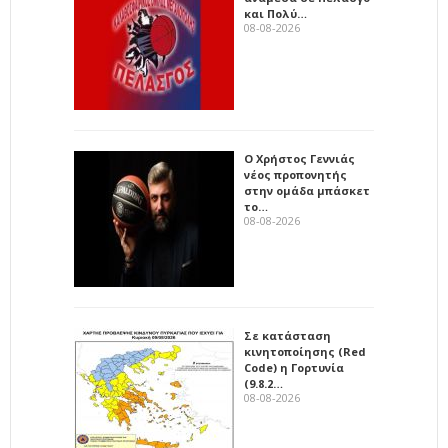
και Πολύ…
08-08-2026
Ο Χρήστος Γεννιάς
νέος προπονητής
στην ομάδα μπάσκετ
το…
08-08-2026
Σε κατάσταση
κινητοποίησης (Red
Code) η Γορτυνία
(9.8.2…
08-08-2026