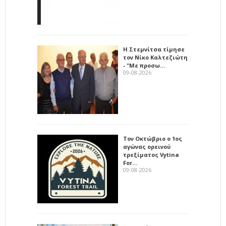
Η Στεμνίτσα τίμησε
τον Νίκο Καλτεζιώτη
- "Με προσω…
09-08-2026
Τον Οκτώβριο ο 1ος
αγώνας ορεινού
τρεξίματος Vytina
For…
09-08-2026