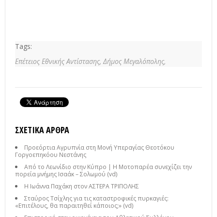
Tags:
Επέτειος Εθνικής Αντίστασης,
Δήμος Μεγαλόπολης,
ΣΧΕΤΙΚΆ ΆΡΘΡΑ
Προεόρτια Αγρυπνία στη Μονή Υπεραγίας Θεοτόκου
Γοργοεπηκόου Νεστάνης
Από το Λεωνίδιο στην Κύπρο | Η Μοτοπαρέα συνεχίζει την
πορεία μνήμης Ισαάκ – Σολωμού (vd)
Η Ιωάννα Παχάκη στον ΑΣΤΕΡΑ ΤΡΙΠΟΛΗΣ
Σταύρος Τσίχλης για τις καταστροφικές πυρκαγιές:
«Επιτέλους, θα παραιτηθεί κάποιος;» (vd)