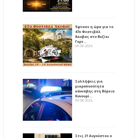
Έφτασε η ώρα για το
47ο Φεστιβάλ
Άκοβας στο Βυζίκι
Γορτ…
09-08-2026
Συλλήψεις για
μικροποσότητα
κάνναβης στη Βόρεια
Κυνουρί…
09-08-2026
Στις 21 Αυγούστου ο