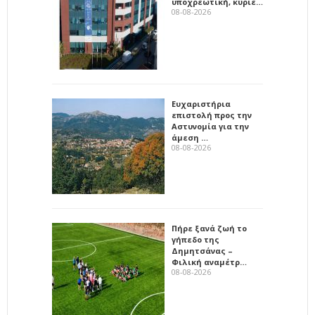
υποχρεωτική, κύριε…
08-08-2026
Ευχαριστήρια
επιστολή προς την
Αστυνομία για την
άμεση …
08-08-2026
Πήρε ξανά ζωή το
γήπεδο της
Δημητσάνας –
Φιλική αναμέτρ…
08-08-2026