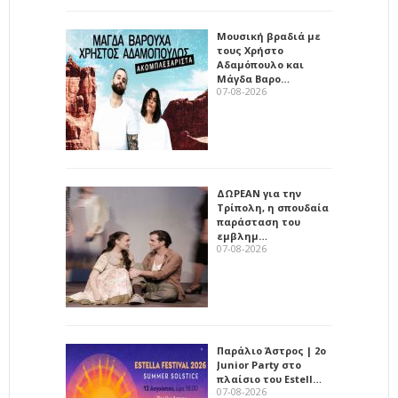
Μουσική βραδιά με
τους Χρήστο
Αδαμόπουλο και
Μάγδα Βαρο…
07-08-2026
ΔΩΡΕΑΝ για την
Τρίπολη, η σπουδαία
παράσταση του
εμβλημ…
07-08-2026
Παράλιο Άστρος | 2ο
Junior Party στο
πλαίσιο του Estell…
07-08-2026