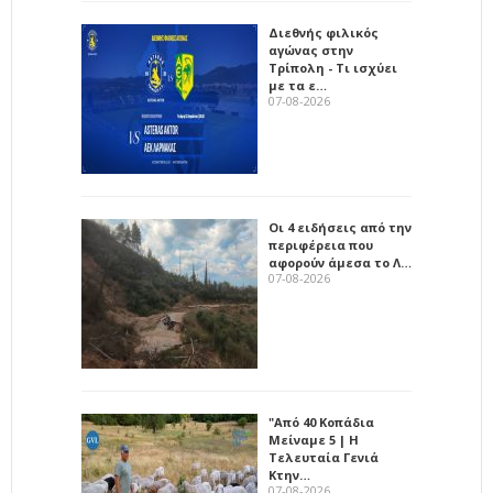
Διεθνής φιλικός
αγώνας στην
Τρίπολη - Τι ισχύει
με τα ε…
07-08-2026
Οι 4 ειδήσεις από την
περιφέρεια που
αφορούν άμεσα το Λ…
07-08-2026
"Από 40 Κοπάδια
Μείναμε 5 | Η
Τελευταία Γενιά
Κτην…
07-08-2026