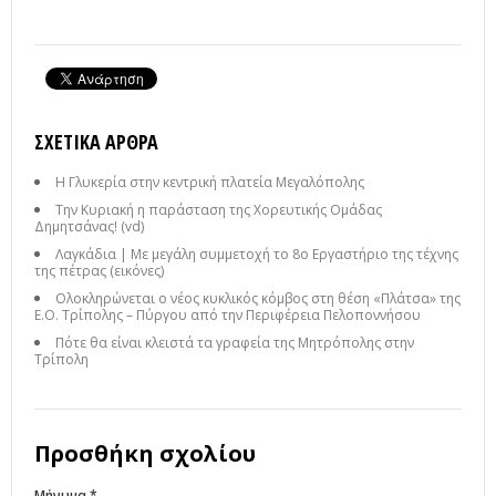
ΣΧΕΤΙΚΆ ΆΡΘΡΑ
Η Γλυκερία στην κεντρική πλατεία Μεγαλόπολης
Την Κυριακή η παράσταση της Χορευτικής Ομάδας
Δημητσάνας! (vd)
Λαγκάδια | Με μεγάλη συμμετοχή το 8ο Εργαστήριο της τέχνης
της πέτρας (εικόνες)
Ολοκληρώνεται ο νέος κυκλικός κόμβος στη θέση «Πλάτσα» της
Ε.Ο. Τρίπολης – Πύργου από την Περιφέρεια Πελοποννήσου
Πότε θα είναι κλειστά τα γραφεία της Μητρόπολης στην
Τρίπολη
Προσθήκη σχολίου
Μήνυμα *