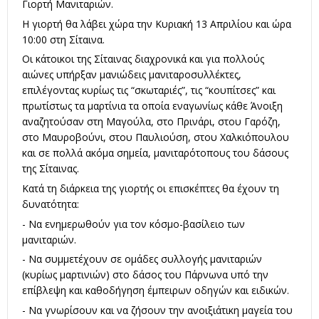
Γιορτή Μανιταριών.
Η γιορτή θα λάβει χώρα την Κυριακή 13 Απριλίου και ώρα
10:00 στη Σίταινα.
Οι κάτοικοι της Σίταινας διαχρονικά και για πολλούς
αιώνες υπήρξαν μανιώδεις μανιταροσυλλέκτες,
επιλέγοντας κυρίως τις “σκωταριές”, τις “κουπίτσες” και
πρωτίστως τα μαρτίνια τα οποία εναγωνίως κάθε Άνοιξη
αναζητούσαν στη Μαγούλα, στο Πρινάρι, στου Γαρόζη,
στο Μαυροβούνι, στου Παυλιούση, στου Χαλκιόπουλου
και σε πολλά ακόμα σημεία, μανιταρότοπους του δάσους
της Σίταινας.
Κατά τη διάρκεια της γιορτής οι επισκέπτες θα έχουν τη
δυνατότητα:
- Να ενημερωθούν για τον κόσμο-βασίλειο των
μανιταριών.
- Να συμμετέχουν σε ομάδες συλλογής μανιταριών
(κυρίως μαρτινιών) στο δάσος του Πάρνωνα υπό την
επίβλεψη και καθοδήγηση έμπειρων οδηγών και ειδικών.
- Να γνωρίσουν και να ζήσουν την ανοιξιάτικη μαγεία του