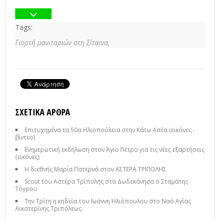
Tags:
Γιορτή μανιταριών στη Σίταινα,
ΣΧΕΤΙΚΆ ΆΡΘΡΑ
Επιτυχημένα τα 50α Ηλιοπούλεια στην Κάτω Ασέα (εικόνες -
βίντεο)
Ενημερωτική εκδήλωση στον Άγιο Πέτρο για τις νέες εξαρτήσεις
(εικόνες)
Η διεθνής Μαρία Πατερνά στον ΑΣΤΕΡΑ ΤΡΙΠΟΛΗΣ
Scout του Αστέρα Τρίπολης στα Δωδεκάνησα ο Σταμάτης
Τόγρου
Την Τρίτη η κηδεία του Ιωάννη Ηλιόπουλου στο Ναό Αγίας
Αικατερίνης Τριπόλεως