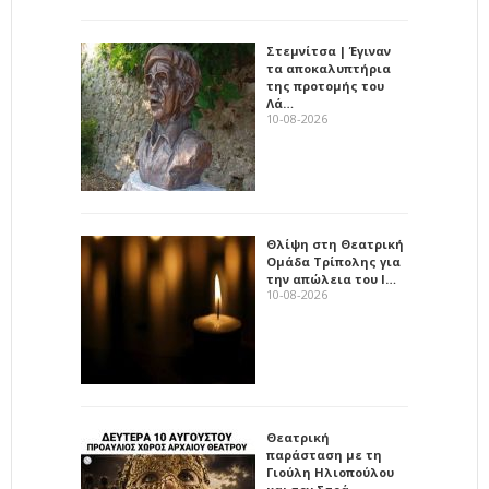
Στεμνίτσα | Έγιναν
τα αποκαλυπτήρια
της προτομής του
Λά…
10-08-2026
Θλίψη στη Θεατρική
Ομάδα Τρίπολης για
την απώλεια του Ι…
10-08-2026
Θεατρική
παράσταση με τη
Γιούλη Ηλιοπούλου