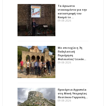
Τα άγνωστα
ντοκουμέντα για την
καταστροφή του
Κοσμά το …
09-08-2026
Με επιτυχία η 7η
Ποδηλατική
Περιήγηση
Φαλαισίας! (εικόν…
09-08-2026
Προεόρτια Αγρυπνία
στη Μονή Υπεραγίας
Θεοτόκου Γοργοεπη…
09-08-2026