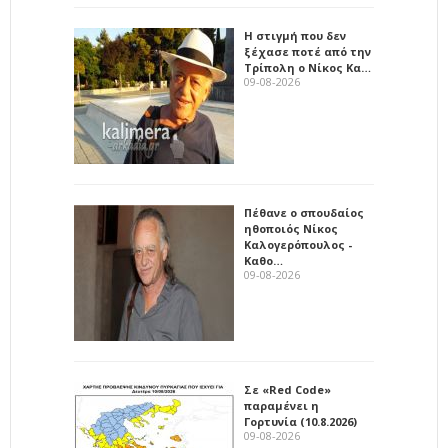
Η στιγμή που δεν
ξέχασε ποτέ από την
Τρίπολη ο Νίκος Κα…
09-08-2026
Πέθανε ο σπουδαίος
ηθοποιός Νίκος
Καλογερόπουλος -
Καθο…
09-08-2026
Σε «Red Code»
παραμένει η
Γορτυνία (10.8.2026)
09-08-2026