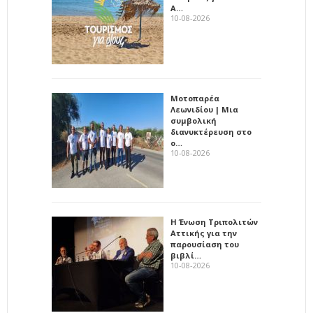
Α…
10-08-2026
Μοτοπαρέα
Λεωνιδίου | Μια
συμβολική
διανυκτέρευση στο
ο…
10-08-2026
Η Ένωση Τριπολιτών
Αττικής για την
παρουσίαση του
βιβλί…
10-08-2026