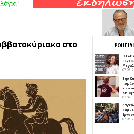
αββατοκύριακο στο
ΡΟΗ ΕΙΔ
Η Γλυ
κεντρ
Μεγαλ
07-08-
Την Κ
παράσ
Χορευ
Δημη
07-08-
Λαγκά
συμμε
Εργασ
07-08-