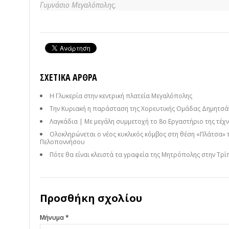
Γυμνάσιο Μεγαλόπολης,
ΣΧΕΤΙΚΆ ΆΡΘΡΑ
Η Γλυκερία στην κεντρική πλατεία Μεγαλόπολης
Την Κυριακή η παράσταση της Χορευτικής Ομάδας Δημητσάν
Λαγκάδια | Με μεγάλη συμμετοχή το 8ο Εργαστήριο της τέχνη
Ολοκληρώνεται ο νέος κυκλικός κόμβος στη θέση «Πλάτσα» 
Πελοποννήσου
Πότε θα είναι κλειστά τα γραφεία της Μητρόπολης στην Τρί
Προσθήκη σχολίου
Μήνυμα *