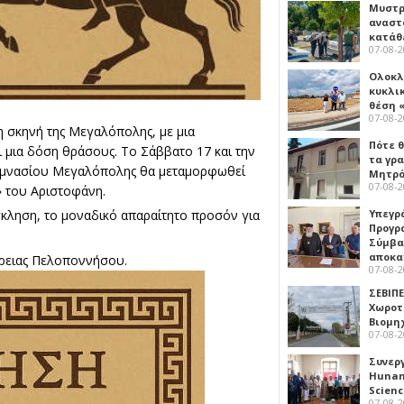
Μυστρ
αναστ
κατάθ
07-08-
Ολοκλ
κυκλι
θέση 
07-08-
η σκηνή της Μεγαλόπολης, με μια
Πότε θ
 μια δόση θράσους. Το Σάββατο 17 και την
τα γρ
 Γυμνασίου Μεγαλόπολης θα μεταμορφωθεί
Μητρό
07-08-
» του Αριστοφάνη.
Υπεγρ
όσκληση, το μοναδικό απαραίτητο προσόν για
Προγρ
Σύμβα
αποκα
έρειας Πελοποννήσου.
07-08-
ΣΕΒΙΠΕ
Χωροτ
Βιομη
07-08-
Συνερ
Hunan 
Scien
07-08-