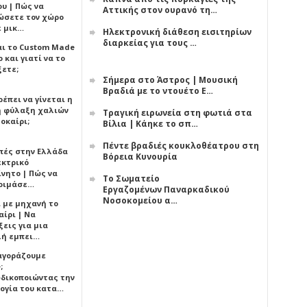
υ | Πώς να
Αττικής στον ουρανό τη…
ώσετε τον χώρο
ε μικ…
Ηλεκτρονική διάθεση εισιτηρίων
διαρκείας για τους …
αι το Custom Made
 και γιατί να το
ξετε;
Σήμερα στο Άστρος | Μουσική
Βραδιά με το ντουέτο Ε…
έπει να γίνεται η
 φύλαξη χαλιών
Τραγική ειρωνεία στη φωτιά στα
οκαίρι;
Βίλια | Κάηκε το σπ…
Πέντε βραδιές κουκλοθέατρου στη
πές στην Ελλάδα
Βόρεια Κυνουρία
εκτρικό
ίνητο | Πώς να
Το Σωματείο
οιμάσε…
Εργαζομένων Παναρκαδικού
Νοσοκομείου α…
ι με μηχανή το
αίρι | Να
εις για μια
ή εμπει…
 αγοράζουμε
;
δικοποιώντας την
ογία του κατα…