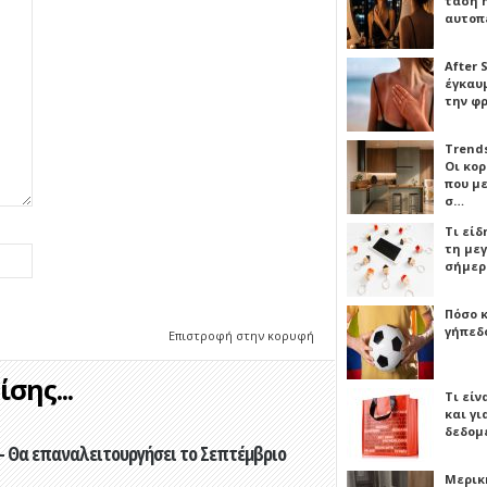
τάση 
αυτοπ
After 
έγκαυμ
την φ
Trends
Οι κο
που μ
σ…
Τι είδ
τη με
σήμερ
Πόσο 
γήπεδο
Επιστροφή στην κορυφή
σης...
Τι είν
και γι
δεδομ
- Θα επαναλειτουργήσει το Σεπτέμβριο
Μερικ