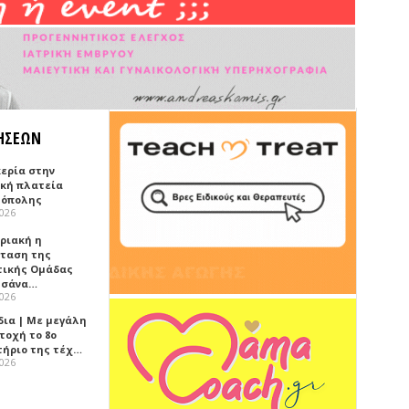
ΗΣΕΩΝ
κερία στην
ική πλατεία
όπολης
2026
υριακή η
ταση της
τικής Ομάδας
τσάνα…
2026
δια | Με μεγάλη
τοχή το 8ο
τήριο της τέχ…
2026