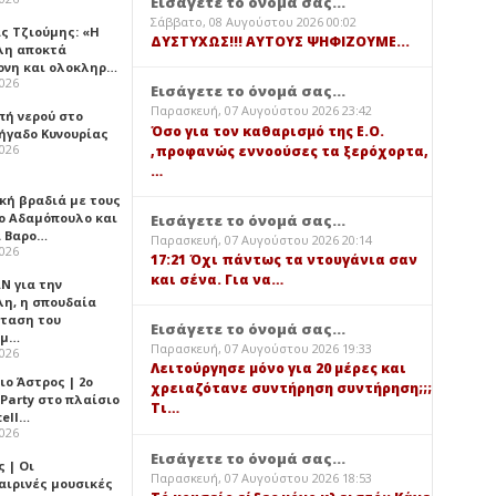
Εισάγετε το όνομά σας...
Σάββατο, 08 Αυγούστου 2026 00:02
ς Τζιούμης: «Η
ΔΥΣΤΥΧΩΣ!!! ΑΥΤΟΥΣ ΨΗΦΙΖΟΥΜΕ...
λη αποκτά
ονη και ολοκληρ…
2026
Εισάγετε το όνομά σας...
Παρασκευή, 07 Αυγούστου 2026 23:42
πή νερού στο
Όσο για τον καθαρισμό της Ε.Ο.
ήγαδο Κυνουρίας
2026
,προφανώς εννοούσες τα ξερόχορτα,
…
κή βραδιά με τους
ο Αδαμόπουλο και
Εισάγετε το όνομά σας...
 Βαρο…
Παρασκευή, 07 Αυγούστου 2026 20:14
2026
17:21 Όχι πάντως τα ντουγάνια σαν
και σένα. Για να…
Ν για την
λη, η σπουδαία
ταση του
Εισάγετε το όνομά σας...
ημ…
Παρασκευή, 07 Αυγούστου 2026 19:33
2026
Λειτούργησε μόνο για 20 μέρες και
ιο Άστρος | 2ο
χρειαζότανε συντήρηση συντήρηση;;;
 Party στο πλαίσιο
Τι…
tell…
2026
Εισάγετε το όνομά σας...
 | Οι
Παρασκευή, 07 Αυγούστου 2026 18:53
αιρινές μουσικές