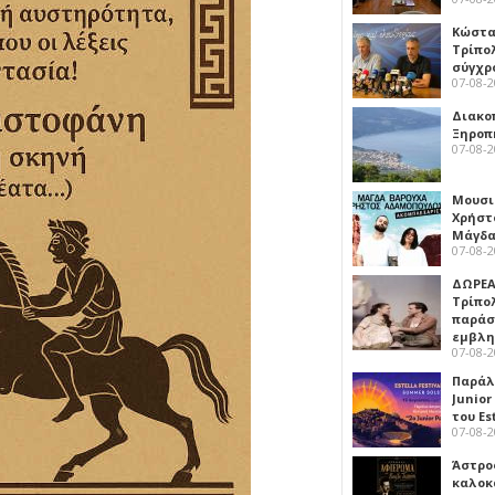
Κώστα
Τρίπο
σύγχρ
07-08-
Διακο
Ξηροπ
07-08-
Μουσι
Χρήστ
Μάγδα
07-08-
ΔΩΡΕΑ
Τρίπο
παράσ
εμβλ
07-08-
Παράλ
Junior
του Es
07-08-
Άστρος
καλοκ