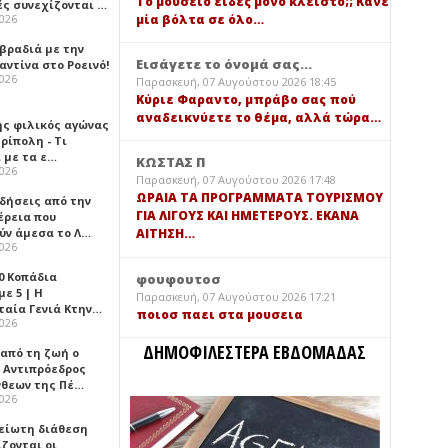
Τό μουσείο είδες μόνο κλειστό;; Κάνε
ές συνεχίζονται …
μία βόλτα σε όλο…
2026
 βραδιά με την
Εισάγετε το όνομά σας...
ντίνα στο Ροεινό!
2026
Παρασκευή, 07 Αυγούστου 2026 18:45
Κύριε Φαραντο, μπράβο σας πού
αναδεικνύετε το θέμα, αλλά τώρα…
ής φιλικός αγώνας
ρίπολη - Τι
 με τα ε…
ΚΩΣΤΑΣ Π
2026
Παρασκευή, 07 Αυγούστου 2026 17:48
ΩΡΑΙΑ ΤΑ ΠΡΟΓΡΑΜΜΑΤΑ ΤΟΥΡΙΣΜΟΥ
ιδήσεις από την
ΓΙΑ ΛΙΓΟΥΣ ΚΑΙ ΗΜΕΤΕΡΟΥΣ. ΕΚΑΝΑ
έρεια που
ύν άμεσα το Λ…
ΑΙΤΗΣΗ…
2026
0 Κοπάδια
φουφουτοσ
ε 5 | Η
Παρασκευή, 07 Αυγούστου 2026 17:21
ταία Γενιά Κτην…
ποιοσ παει στα μουσεια
2026
ΔΗΜΟΦΙΛΕΣΤΕΡΑ ΕΒΔΟΜΑΔΑΣ
 από τη ζωή ο
 Αντιπρόεδρος
νθεων της Πέ…
2026
είωτη διάθεση
ζονται οι