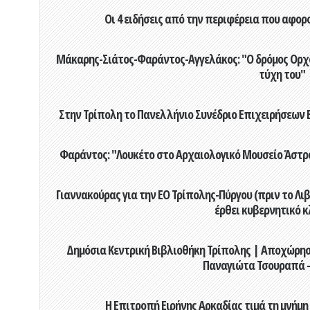
Οι 4 ειδήσεις από την περιφέρεια που αφορ
Μάκαρης-Σιάτος-Φαράντος-Αγγελάκος: "Ο δρόμος Ορχομ
τύχη του"
Στην Τρίπολη το Πανελλήνιο Συνέδριο Επιχειρήσεων Β
Φαράντος: "Λουκέτο στο Αρχαιολογικό Μουσείο Άστρου
Γιαννακούρας για την EO Τρίπολης-Πύργου (πριν το Λιβαδ
έρθει κυβερνητικό κ
Δημόσια Κεντρική Βιβλιοθήκη Τρίπολης | Αποχώρησ
Παναγιώτα Τσουραπά -
Η Επιτροπή Ειρήνης Αρκαδίας τιμά τη μνήμη