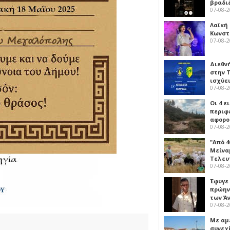
βραδι
07-08-
Λαϊκή
Κωνστα
07-08-
Διεθν
στην Τ
ισχύει
07-08-
Οι 4 ε
περιφ
αφορο
07-08-
"Από 4
Μείναμ
Τελευ
07-08-
Έφυγε
πρώην
των Ά
07-08-
Με αμ
συνεχί