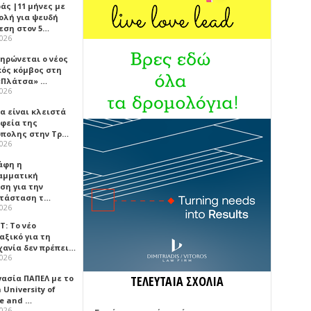
άς |11 μήνες με
ολή για ψευδή
εση στον 5…
2026
ηρώνεται ο νέος
κός κόμβος στη
«Πλάτσα» …
2026
α είναι κλειστά
αφεία της
πολης στην Τρ…
2026
άφη η
αμματική
ση για την
τάσταση τ…
2026
Τ: Το νέο
αξικό για τη
χανία δεν πρέπει…
2026
γασία ΠΑΠΕΛ με το
ΤΕΛΕΥΤΑΙΑ ΣΧΟΛΙΑ
University of
ce and …
2026