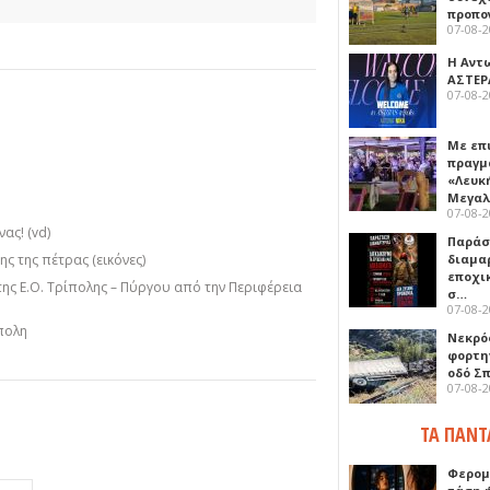
προπο
07-08-
Η Αντ
ΑΣΤΕΡ
07-08-
Με επ
πραγμ
«Λευκ
Μεγα
07-08-
ας! (vd)
Παρά
ς της πέτρας (εικόνες)
διαμα
εποχι
της Ε.Ο. Τρίπολης – Πύργου από την Περιφέρεια
σ…
07-08-
πολη
Νεκρό
φορτη
οδό Σ
07-08-
ΤΑ ΠΑΝΤ
Φερομ