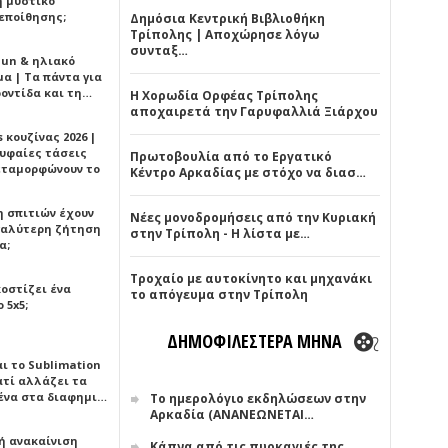
ή μυστικό
εποίθησης;
Δημόσια Κεντρική Βιβλιοθήκη
Τρίπολης | Αποχώρησε λόγω
συνταξ…
Sun & ηλιακό
α | Τα πάντα για
ροντίδα και τη…
Η Χορωδία Ορφέας Τρίπολης
αποχαιρετά την Γαρυφαλλιά Ξιάρχου
 κουζίνας 2026 |
ρυφαίες τάσεις
Πρωτοβουλία από το Εργατικό
εταμορφώνουν το
Κέντρο Αρκαδίας με στόχο να διασ…
η σπιτιών έχουν
Νέες μονοδρομήσεις από την Κυριακή
γαλύτερη ζήτηση
στην Τρίπολη - Η λίστα με…
α;
Τροχαίο με αυτοκίνητο και μηχανάκι
κοστίζει ένα
το απόγευμα στην Τρίπολη
 5x5;
ΔΗΜΟΦΙΛΕΣΤΕΡΑ ΜΗΝΑ
αι το Sublimation
ατί αλλάζει τα
ένα στα διαφημι…
Το ημερολόγιο εκδηλώσεων στην
Αρκαδία (ΑΝΑΝΕΩΝΕΤΑΙ…
ή ανακαίνιση
Κάπνα από τις πυρκαγιές της