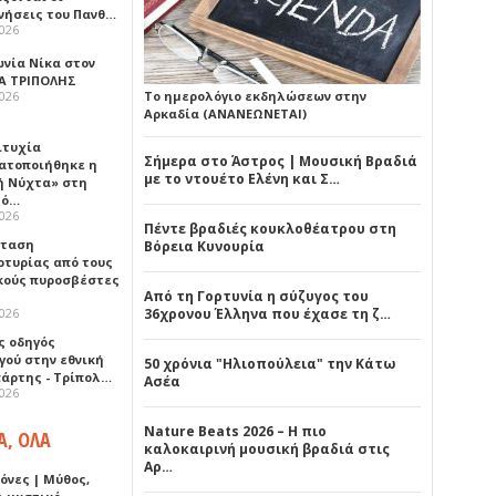
νήσεις του Πανθ…
2026
ωνία Νίκα στον
Α ΤΡΙΠΟΛΗΣ
2026
Το ημερολόγιο εκδηλώσεων στην
Αρκαδία (ΑΝΑΝΕΩΝΕΤΑΙ)
ιτυχία
Σήμερα στο Άστρος | Μουσική Βραδιά
ατοποιήθηκε η
με το ντουέτο Ελένη και Σ…
ή Νύχτα» στη
λό…
2026
Πέντε βραδιές κουκλοθέατρου στη
σταση
Βόρεια Κυνουρία
ρτυρίας από τους
κούς πυροσβέστες
Από τη Γορτυνία η σύζυγος του
2026
36χρονου Έλληνα που έχασε τη ζ…
ς οδηγός
γού στην εθνική
50 χρόνια "Ηλιοπούλεια" την Κάτω
πάρτης - Τρίπολ…
Ασέα
2026
Nature Beats 2026 – Η πιο
Α, ΟΛΑ
καλοκαιρινή μουσική βραδιά στις
Αρ…
όνες | Μύθος,