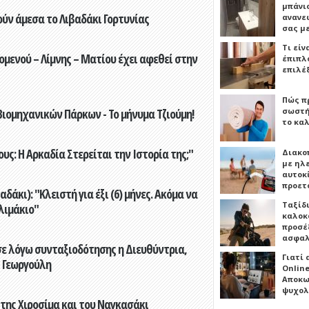
μπάνιο
ούν άμεσα το Λιβαδάκι Γορτυνίας
ανανε
σας μ
Τι είν
ενού – Λίμνης – Ματίου έχει αφεθεί στην
έπιπλο
επιλέ
Πώς πρ
ιομηχανικών Πάρκων - Το μήνυμα Τζιούμη!
σωστή
το καλ
ς: Η Αρκαδία Στερείται την Ιστορία της;"
Διακο
με ηλ
αυτοκ
προετ
άκι): "Κλειστή για έξι (6) μήνες. Ακόμα να
Ταξίδ
λιμάκιο"
καλοκ
προσέξ
ασφαλ
ε λόγω συνταξιοδότησης η Διευθύντρια,
Γιατί
 Γεωργούλη
Online
Αποκω
ψυχολ
 της Χιροσίμα και του Ναγκασάκι