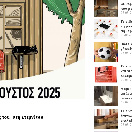
Οι κο
που μ
06-08-
Τι είδ
τη με
σήμερ
06-08-
Πόσο 
γήπεδο
06-08-
Τι είν
και γι
δεδομ
06-08-
Μερικ
μπάνιο
ανανε
06-08-
Τι είν
έπιπλο
 του, στη Στεμνίτσα
επιλέ
06-08-