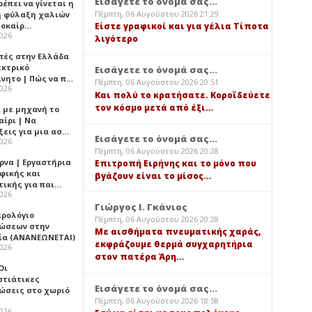
Εισάγετε το όνομά σας...
έπει να γίνεται η
Πέμπτη, 06 Αυγούστου 2026 21:29
 φύλαξη χαλιών
λοκαίρ…
Είστε γραφικοί και για γέλια Τίποτα
2026
λιγότερο
πές στην Ελλάδα
εκτρικό
Εισάγετε το όνομά σας...
ίνητο | Πώς να π…
Πέμπτη, 06 Αυγούστου 2026 20:51
2026
Και πολύ το κρατήσατε. Κοροϊδεύετε
τον κόσμο μετά από έξι…
ι με μηχανή το
αίρι | Να
ξεις για μια ασ…
Εισάγετε το όνομά σας...
2026
Πέμπτη, 06 Αυγούστου 2026 20:28
ρνα | Εργαστήρια
Επιτροπή Ειρήνης και το μόνο που
φικής και
βγάζουν είναι το μίσος…
τικής για παι…
2026
Γιώργος Ι. Γκάνιος
ερολόγιο
Πέμπτη, 06 Αυγούστου 2026 20:28
ώσεων στην
Με αισθήματα πνευματικής χαράς,
ία (ΑΝΑΝΕΩΝΕΤΑΙ)
εκφράζουμε θερμά συγχαρητήρια
2026
στον πατέρα Άρη…
 Οι
στιάτικες
Εισάγετε το όνομά σας...
ώσεις στο χωριό
Πέμπτη, 06 Αυγούστου 2026 18:58
2026