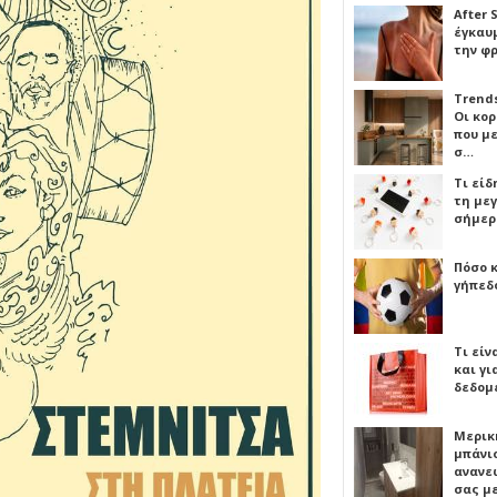
After 
έγκαυμ
την φ
Trends
Οι κο
που μ
σ…
Τι είδ
τη με
σήμερ
Πόσο 
γήπεδο
Τι είν
και γι
δεδομ
Μερικ
μπάνιο
ανανε
σας μ