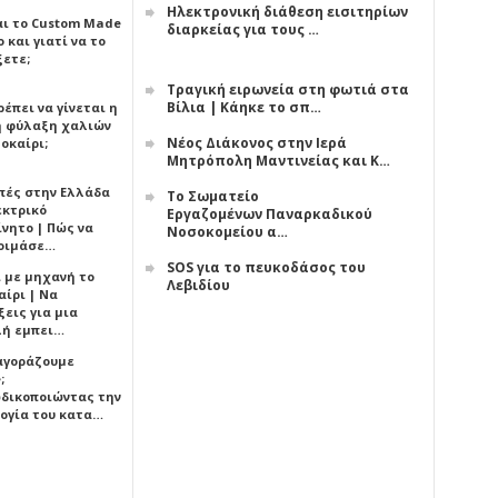
Ηλεκτρονική διάθεση εισιτηρίων
αι το Custom Made
διαρκείας για τους …
 και γιατί να το
ξετε;
Τραγική ειρωνεία στη φωτιά στα
Βίλια | Κάηκε το σπ…
έπει να γίνεται η
 φύλαξη χαλιών
Νέος Διάκονος στην Ιερά
οκαίρι;
Μητρόπολη Μαντινείας και Κ…
πές στην Ελλάδα
Το Σωματείο
εκτρικό
Εργαζομένων Παναρκαδικού
ίνητο | Πώς να
Νοσοκομείου α…
οιμάσε…
SOS για το πευκοδάσος του
ι με μηχανή το
Λεβιδίου
αίρι | Να
εις για μια
ή εμπει…
 αγοράζουμε
;
δικοποιώντας την
ογία του κατα…