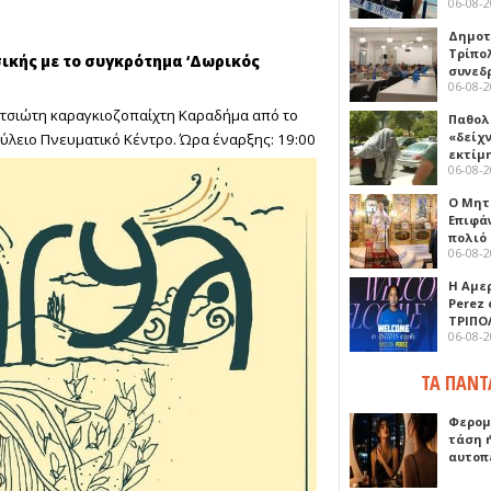
06-08-
Δημοτ
Τρίπο
κής με το συγκρότημα ‘Δωρικός
συνεδ
06-08-
τσιώτη καραγκιοζοπαίχτη Καραδήμα από το
Παθολ
«δείχ
ύλειο Πνευματικό Κέντρο. Ώρα έναρξης: 19:00
εκτίμ
06-08-
Ο Μητ
Επιφά
πολιό
06-08-
Η Αμε
Perez
ΤΡΙΠΟ
06-08-
ΤΑ ΠΑΝΤ
Φερομ
τάση 
αυτοπ