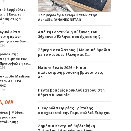
2026
ικό Συμβούλιο
λης | Επόμενη
Το ημερολόγιο εκδηλώσεων στην
ρίαση στις 1…
Αρκαδία (ΑΝΑΝΕΩΝΕΤΑΙ)
2026
ογικά αίτια
Από τη Γορτυνία η σύζυγος του
νει» η πρώτη
36χρονου Έλληνα που έχασε τη ζ…
ηση για τον θάν…
2026
Σήμερα στο Άστρος | Μουσική Βραδιά
ροπολίτης
με το ντουέτο Ελένη και Σ…
νιος τίμησε τον
 Πρωτοψάλτη το…
2026
Nature Beats 2026 – Η πιο
καλοκαιρινή μουσική βραδιά στις
ρικανίδα Madison
Αρ…
 στον ΑΣΤΕΡΑ
ΛΗΣ
2026
Πέντε βραδιές κουκλοθέατρου στη
Βόρεια Κυνουρία
Α, ΟΛΑ
Η Χορωδία Ορφέας Τρίπολης
όνες | Μύθος,
αποχαιρετά την Γαρυφαλλιά Ξιάρχου
ή μυστικό
εποίθησης;
Δημόσια Κεντρική Βιβλιοθήκη
Τρίπολης | Αποχώρησε λόγω