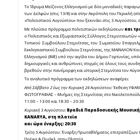
Το Ίδρυμα Μείζονος Ελληνισμού με δύο μοναδικές παραγωγ
των Δελφών (στις 13/8) και στην Ακρόπολη του Περικλή (στ
«Πολιτιστικού Αυγούστου» που ξεκινάει στις 3 Αυγούστου, 
Με πλούσιο πρόγραμμα πολιτιστικών εκδηλώσεων
και τρ
ο Πολιτιστικός και Εξωραϊστικός Σύλλογος Στεμνιτσιωτών
Τοπικού Συμβούλιου Στεμνίτσας, του Σωματείου Επαγγελμα
Εκκλησιαστικού Συμβούλιου Στεμνίτσας, της ΜΑΙΝΑΛΟΝ Κοι
Ελληνισμού (ΙΜΕ) υπό την αιγίδα του Δήμου Γορτυνίας, υπό
δημιουργικές και ανθρώπινες στιγμές σε όλους τους συνδη
βρεθούν στην πανέμορφη και ιστορική Στεμνίτσα τον Αύγο
Το αναλυτικό πρόγραμμα των εκδηλώσεων αναφέρει:
Από Σάββατο 2 έως την Κυριακή 24 Αυγούστου:
Έκθεση ΥΦΑΝΤ
ΦΩΤΟΓΡΑΦΙΑΣ – Μνήμες της Στεμνίτσας στο Νικολετοπούλε
11:00 – 13:00 και 18:30 – 20:30
Κυριακή 3 Αυγούστου:
Βραδιά Παραδοσιακής Μουσικής
KANARYA, στη πλατεία
και ώρα έναρξης: 20:30
Τρίτη 5 Αυγούστου
: Έναρξη Πρωταθλήματος επιτραπέζιων πα
Πρέφα & Πινάκλ στην Πλατεία