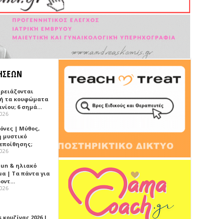
ΗΣΕΩΝ
χρειάζονται
ή τα κουφώματα
ινίου; 6 σημά…
2026
όνες | Μύθος,
ή μυστικό
εποίθησης;
2026
Sun & ηλιακό
α | Τα πάντα για
ροντ…
2026
 κουζίνας 2026 |