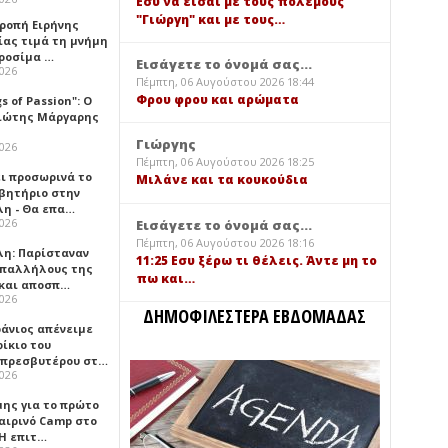
Εσύ να είσαι με τους πολέμους
"Γιώργη" και με τους…
τροπή Ειρήνης
ίας τιμά τη μνήμη
ιροσίμα …
Εισάγετε το όνομά σας...
2026
Πέμπτη, 06 Αυγούστου 2026 18:44
Φρου φρου και αρώματα
gs of Passion": Ο
ιώτης Μάργαρης
Γιώργης
2026
Πέμπτη, 06 Αυγούστου 2026 18:25
ει προσωρινά το
Μιλάνε και τα κουκούδια
βητήριο στην
λη - Θα επα…
2026
Εισάγετε το όνομά σας...
Πέμπτη, 06 Αυγούστου 2026 18:16
λη: Παρίσταναν
11:25 Εσυ ξέρω τι θέλεις. Άντε μη το
υπαλλήλους της
πω και…
 και αποσπ…
2026
ΔΗΜΟΦΙΛΕΣΤΕΡΑ ΕΒΔΟΜΑΔΑΣ
φάνιος απένειμε
ίκιο του
πρεσβυτέρου στ…
2026
μης για το πρώτο
αιρινό Camp στο
«Η επιτ…