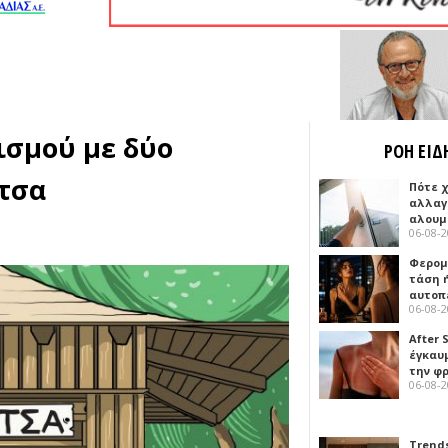
ισμού με δύο
ΡΟΗ ΕΙΔ
τσα
Πότε 
αλλαγ
αλουμ
06-08-
Φερομ
τάση 
αυτοπ
06-08-
After 
έγκαυμ
την φ
06-08-
Trends