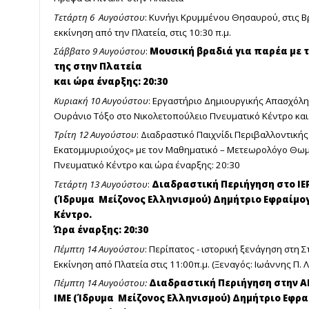
Τετάρτη 6 Αυγούστου
: Κυνήγι Κρυμμένου Θησαυρού, στις Βρ
εκκίνηση από την Πλατεία, στις 10:30 π.μ.
Σάββατο 9 Αυγούστου
:
Μουσική βραδιά για παρέα με 
της στην Πλατεία
και ώρα έναρξης: 20:30
Κυριακή 10 Αυγούστου
: Εργαστήριο Δημιουργικής Απασχόλησ
Ουράνιο Τόξο στο Νικολετοπούλειο Πνευματικό Κέντρο και
Τρίτη 12 Αυγούστου
: Διαδραστικό Παιχνίδι Περιβαλλοντικής
Εκατομμυριούχος» με τον Μαθηματικό – Μετεωρολόγο Θωμ
Πνευματικό Κέντρο και ώρα έναρξης: 20:30
Τετάρτη 13 Αυγούστου
:
Διαδραστική Περιήγηση στο ΙΕ
(Ίδρυμα Μείζονος Ελληνισμού) Δημήτριο Εφραίμο
Κέντρο.
Ώρα έναρξης: 20:30
Πέμπτη 14 Αυγούστου
: Περίπατος - ιστορική ξενάγηση στη Σ
Εκκίνηση από Πλατεία στις 11:00π.μ. (Ξεναγός: Ιωάννης Π. 
Πέμπτη 14 Αυγούστου:
Διαδραστική Περιήγηση στην Α
ΙΜΕ (Ίδρυμα Μείζονος Ελληνισμού) Δημήτριο Εφρ