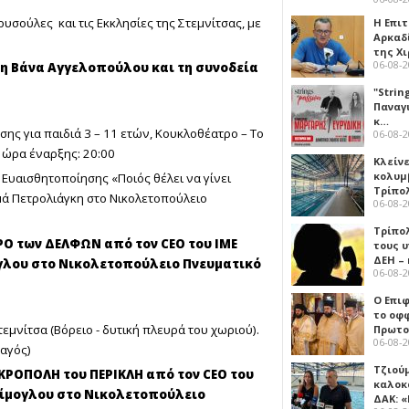
υσούλες και τις Εκκλησίες της Στεμνίτσας, με
Η Επι
Αρκαδ
της Χ
06-08-
τη Βάνα Αγγελοπούλου και τη συνοδεία
"Strin
Παναγ
κ…
ης για παιδιά 3 – 11 ετών, Κουκλοθέατρο – Το
06-08-
 ώρα έναρξης: 20:00
Κλείν
κολυμ
 Ευαισθητοποίησης «Ποιός θέλει να γίνει
Τρίπο
ά Πετρολιάγκη στο Νικολετοπούλειο
06-08-
Τρίπο
ΡΟ των ΔΕΛΦΩΝ από τον CEO του ΙΜΕ
τους 
ΔΕΗ –
γλου στο Νικολετοπούλειο Πνευματικό
06-08-
Ο Επι
το οφφ
τεμνίτσα (Βόρειο - δυτική πλευρά του χωριού).
Πρωτο
06-08-
Λαγός)
Τζιού
ΚΡΟΠΟΛΗ του ΠΕΡΙΚΛΗ από τον CEO του
καλοκ
αίμογλου στο Νικολετοπούλειο
ΔΑΚ: 