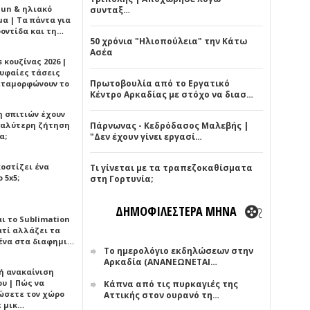
Sun & ηλιακό
συνταξ…
α | Τα πάντα για
ροντίδα και τη…
50 χρόνια "Ηλιοπούλεια" την Κάτω
Ασέα
 κουζίνας 2026 |
ρυφαίες τάσεις
Πρωτοβουλία από το Εργατικό
εταμορφώνουν το
Κέντρο Αρκαδίας με στόχο να διασ…
η σπιτιών έχουν
γαλύτερη ζήτηση
Πάρνωνας - Κεδρόδασος Μαλεβής |
α;
"Δεν έχουν γίνει εργασί…
κοστίζει ένα
Τι γίνεται με τα τραπεζοκαθίσματα
 5x5;
στη Γορτυνία;
ΔΗΜΟΦΙΛΕΣΤΕΡΑ ΜΗΝΑ
αι το Sublimation
ατί αλλάζει τα
ένα στα διαφημι…
Το ημερολόγιο εκδηλώσεων στην
Αρκαδία (ΑΝΑΝΕΩΝΕΤΑΙ…
ή ανακαίνιση
υ | Πώς να
Κάπνα από τις πυρκαγιές της
ώσετε τον χώρο
Αττικής στον ουρανό τη…
ε μικ…