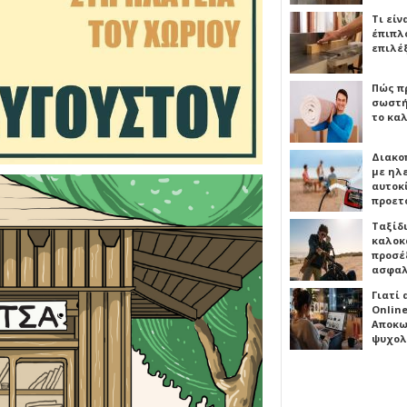
Τι είν
έπιπλο
επιλέ
Πώς πρ
σωστή
το καλ
Διακο
με ηλ
αυτοκ
προετ
Ταξίδ
καλοκ
προσέξ
ασφαλ
Γιατί
Online
Αποκω
ψυχολ