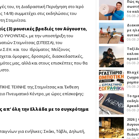
Πώς πρ
ές του, τη Διαδραστική Περιήγηση στο Ιερό
σωστή
το κα
ις 14/8) συμμετέχει στις εκδηλώσεις του
06-08-
στη Στεμνίτσα.
Διακο
είς (3) μουσικές βραδιές τον Αύγουστο,
με ηλ
αυτοκ
 «Ο ΥΨΟΥΝΤΑΣ», με την υποστήριξη του
06-08-
τιών Στεμνίτσας (ΣΙΤΕΕΣΑ), του
Ταξίδ
ν.Σ.Επ. και του Ιδρύματος Μείζονος
καλοκ
σχεται όμορφες, δροσερές, διασκεδαστικές,
προσέ
μότες μας, αλλά και στους επισκέπτες που θα
06-08-
υστο.
Βλαχέ
ζωγρα
ρομπο
ΙΚΗΣ ΤΕΧΝΗΣ της Στεμνίτσας και Έκθεση
06-08-
ιο Πνευματικό Κέντρο, με ώρες επίσκεψης:
Το ημ
εκδηλ
Αρκαδ
 απ’ όλη την Ελλάδα με το συγκρότημα
06-08-
2026 |
Αυγου
εκδηλ
ιγνίων για ενήλικες: Σκάκι, Τάβλι, Δηλωτή,
Πιάνα!
06-08-