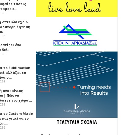
ρυφαίες τάσεις
εταμορφ…
2026
η σπιτιών έχουν
γαλύτερη ζήτηση
α;
2026
κοστίζει ένα
 5x5;
2026
αι το Sublimation
ατί αλλάζει τα
ένα σ…
2026
ή ανακαίνιση
υ | Πώς να
ώσετε τον χώρο …
2026
αι το Custom Made
 και γιατί να το
ΤΕΛΕΥΤΑΙΑ ΣΧΟΛΙΑ
ξετ…
2026