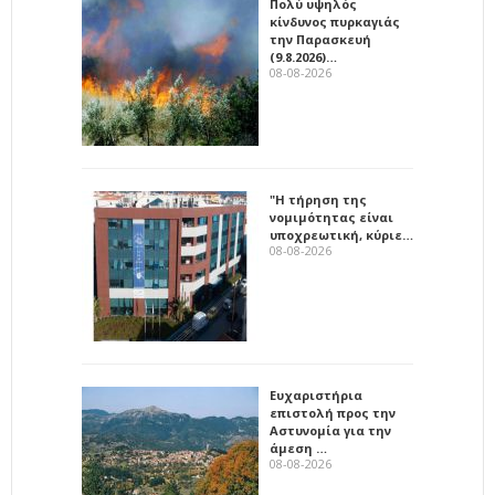
Πολύ υψηλός
κίνδυνος πυρκαγιάς
την Παρασκευή
(9.8.2026)…
08-08-2026
"Η τήρηση της
νομιμότητας είναι
υποχρεωτική, κύριε…
08-08-2026
Ευχαριστήρια
επιστολή προς την
Αστυνομία για την
άμεση …
08-08-2026