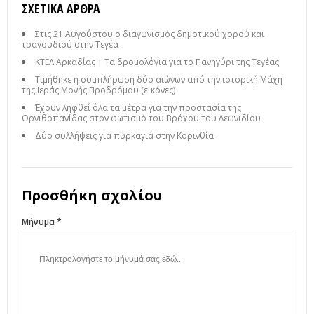
ΣΧΕΤΙΚΆ ΆΡΘΡΑ
Στις 21 Αυγούστου ο διαγωνισμός δημοτικού χορού και
τραγουδιού στην Τεγέα
ΚΤΕΛ Αρκαδίας | Τα δρομολόγια για το Πανηγύρι της Τεγέας!
Τιμήθηκε η συμπλήρωση δύο αιώνων από την ιστορική Μάχη
της Ιεράς Μονής Προδρόμου (εικόνες)
Έχουν ληφθεί όλα τα μέτρα για την προστασία της
Ορνιθοπανίδας στον φωτισμό του Βράχου του Λεωνιδίου
Δύο συλλήψεις για πυρκαγιά στην Κορινθία
Προσθήκη σχολίου
Μήνυμα *