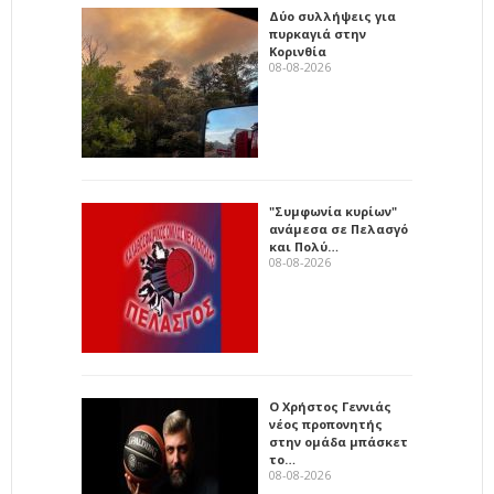
Δύο συλλήψεις για
πυρκαγιά στην
Κορινθία
08-08-2026
"Συμφωνία κυρίων"
ανάμεσα σε Πελασγό
και Πολύ…
08-08-2026
Ο Χρήστος Γεννιάς
νέος προπονητής
στην ομάδα μπάσκετ
το…
08-08-2026