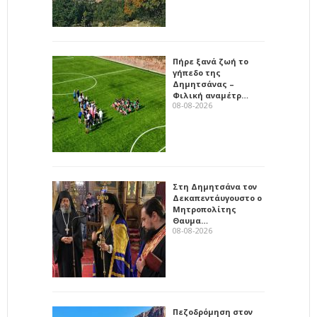
Πήρε ξανά ζωή το
γήπεδο της
Δημητσάνας –
Φιλική αναμέτρ…
08-08-2026
Στη Δημητσάνα τον
Δεκαπεντάυγουστο ο
Μητροπολίτης
Θαυμα…
08-08-2026
Πεζοδρόμηση στον