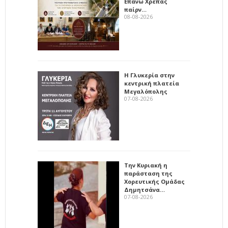
Επάνω Χρέπας
παίρν…
08-08-2026
Η Γλυκερία στην
κεντρική πλατεία
Μεγαλόπολης
07-08-2026
Την Κυριακή η
παράσταση της
Χορευτικής Ομάδας
Δημητσάνα…
07-08-2026