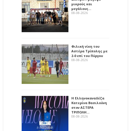
μικρούς και
μεγάλους…
08-08-2026
Φιλική νίκη του
Αστέρα Τρίπολης με
2-0 επί του Πύργου
08-08-2026
Η Ελληνοκαναδέζα
Κατερίνα Βασιλούνη
στον ΑΣΤΕΡΑ
ΤΡΙΠΟΛΗ…
08-08-2026