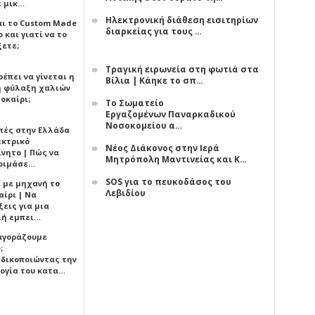
ε μικ…
Ηλεκτρονική διάθεση εισιτηρίων
αι το Custom Made
διαρκείας για τους …
 και γιατί να το
ξετε;
Τραγική ειρωνεία στη φωτιά στα
έπει να γίνεται η
Βίλια | Κάηκε το σπ…
 φύλαξη χαλιών
οκαίρι;
Το Σωματείο
Εργαζομένων Παναρκαδικού
Νοσοκομείου α…
πές στην Ελλάδα
εκτρικό
Νέος Διάκονος στην Ιερά
ίνητο | Πώς να
Μητρόπολη Μαντινείας και Κ…
οιμάσε…
SOS για το πευκοδάσος του
ι με μηχανή το
Λεβιδίου
αίρι | Να
εις για μια
ή εμπει…
 αγοράζουμε
;
δικοποιώντας την
ογία του κατα…