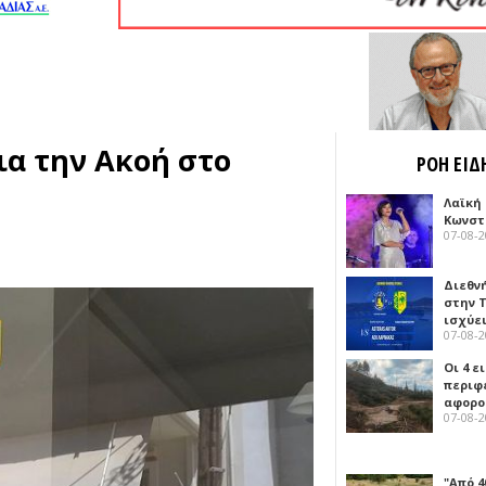
α την Ακοή στο
ΡΟΗ ΕΙΔ
Λαϊκή
Κωνστα
07-08-
Διεθν
στην Τ
ισχύει
07-08-
Οι 4 ε
περιφ
αφορο
07-08-
"Από 4