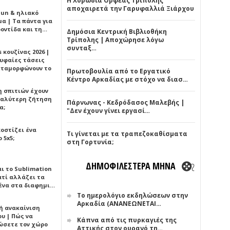
Η Χορωδία Ορφέας Τρίπολης
αποχαιρετά την Γαρυφαλλιά Ξιάρχου
Sun & ηλιακό
α | Τα πάντα για
ροντίδα και τη…
Δημόσια Κεντρική Βιβλιοθήκη
Τρίπολης | Αποχώρησε λόγω
συνταξ…
 κουζίνας 2026 |
ρυφαίες τάσεις
εταμορφώνουν το
Πρωτοβουλία από το Εργατικό
Κέντρο Αρκαδίας με στόχο να διασ…
η σπιτιών έχουν
γαλύτερη ζήτηση
Πάρνωνας - Κεδρόδασος Μαλεβής |
α;
"Δεν έχουν γίνει εργασί…
κοστίζει ένα
Τι γίνεται με τα τραπεζοκαθίσματα
 5x5;
στη Γορτυνία;
ΔΗΜΟΦΙΛΕΣΤΕΡΑ ΜΗΝΑ
αι το Sublimation
ατί αλλάζει τα
ένα στα διαφημι…
Το ημερολόγιο εκδηλώσεων στην
Αρκαδία (ΑΝΑΝΕΩΝΕΤΑΙ…
ή ανακαίνιση
υ | Πώς να
Κάπνα από τις πυρκαγιές της
ώσετε τον χώρο
Αττικής στον ουρανό τη…