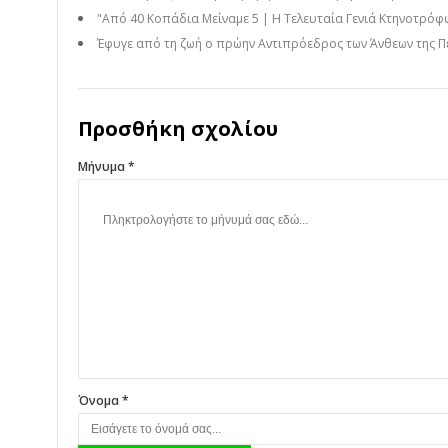
"Από 40 Κοπάδια Μείναμε 5 | Η Τελευταία Γενιά Κτηνοτρόφω
Έφυγε από τη ζωή ο πρώην Αντιπρόεδρος των Άνθεων της Π
Προσθήκη σχολίου
Μήνυμα *
Όνομα *