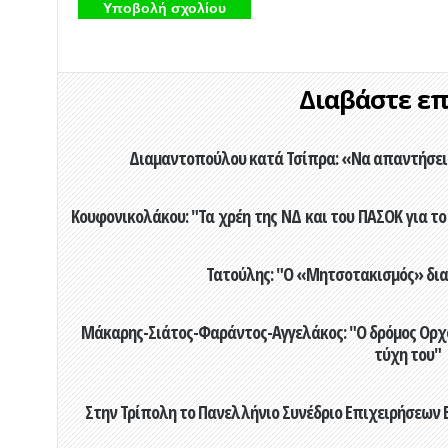
Διαβάστε επί
Διαμαντοπούλου κατά Τσίπρα: «Να απαντήσει 
Κουφονικολάκου: "Τα χρέη της ΝΔ και του ΠΑΣΟΚ για το 
Τατούλης: "Ο «Μητσοτακισμός» διαλ
Μάκαρης-Σιάτος-Φαράντος-Αγγελάκος: "Ο δρόμος Ορχομ
τύχη του"
Στην Τρίπολη το Πανελλήνιο Συνέδριο Επιχειρήσεων Β