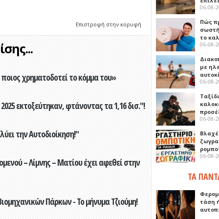
επιλέ
06-08-
Πώς πρ
Επιστροφή στην κορυφή
σωστή
το κα
σης...
06-08-
Διακο
με ηλ
αυτοκ
ποιος χρηματοδοτεί το κόμμα του»
06-08-
Ταξίδ
2025 εκτοξεύτηκαν, φτάνοντας τα 1,16 δισ."!
καλοκ
προσέ
06-08-
ύει την Αυτοδιοίκηση!"
Βλαχέ
ζωγρα
ρομπο
06-08-
ενού – Λίμνης – Ματίου έχει αφεθεί στην
ΤΑ ΠΑΝΤ
Φερομ
ιομηχανικών Πάρκων - Το μήνυμα Τζιούμη!
τάση 
αυτοπ