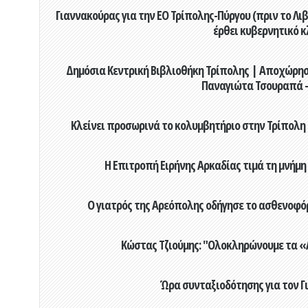
Γιαννακούρας για την EO Τρίπολης-Πύργου (πριν το Λιβαδ
έρθει κυβερνητικό κ
Δημόσια Κεντρική Βιβλιοθήκη Τρίπολης | Αποχώρησ
Παναγιώτα Τσουραπά -
Κλείνει προσωρινά το κολυμβητήριο στην Τρίπολη 
Η Επιτροπή Ειρήνης Αρκαδίας τιμά τη μνήμη
Ο γιατρός της Αρεόπολης οδήγησε το ασθενοφόρ
Κώστας Τζιούμης: "Ολοκληρώνουμε τα «Α
Ώρα συνταξιοδότησης για τον 