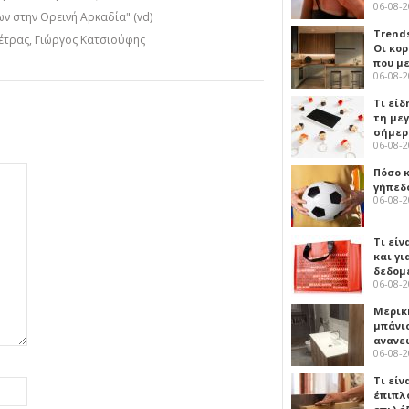
06-08-
ν στην Ορεινή Αρκαδία" (vd)
Trends
έτρας, Γιώργος Κατσιούφης
Οι κο
που μ
06-08-
Τι είδ
τη με
σήμερ
06-08-
Πόσο 
γήπεδο
06-08-
Τι είν
και γι
δεδομ
06-08-
Μερικ
μπάνιο
ανανε
06-08-
Τι είν
έπιπλο