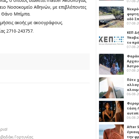
ας, ο οποίος διαθέτει master Ακοολογίας
07-08-
τειο Νοσοκομείο Αθηνών, με επιβλέποντες
Νεκρό
ι Θάνο Μπίμπα.
φορτη
οδό Σ
ιμήσεις ακοής με ακοογράφους.
07-08-
ίας 2710-243757.
ΚΕΠ Δ
Υποβο
το πρ
07-08-
Φαράν
Αρχαι
Άστρο
07-08-
Πότε 
αλλαγ
αλουμ
06-08-
Φερομ
τάση 
αυτοπ
06-08-
After 
ήρια!
έγκαυμ
την φ
ιβαδάκι Γορτυνίας