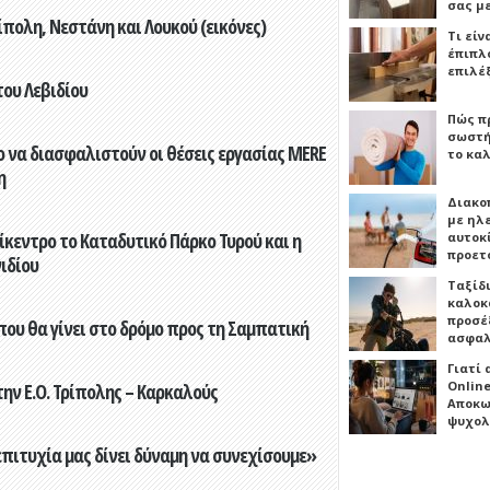
σας μ
πολη, Νεστάνη και Λουκού (εικόνες)
Τι είν
έπιπλο
επιλέ
του Λεβιδίου
Πώς πρ
σωστή
 να διασφαλιστούν οι θέσεις εργασίας MERE
το καλ
η
Διακο
με ηλ
ίκεντρο το Καταδυτικό Πάρκο Τυρού και η
αυτοκ
προετ
ιδίου
Ταξίδ
καλοκ
προσέξ
που θα γίνει στο δρόμο προς τη Σαμπατική
ασφαλ
Γιατί
Online
ην Ε.Ο. Τρίπολης – Καρκαλούς
Αποκω
ψυχολ
επιτυχία μας δίνει δύναμη να συνεχίσουμε»