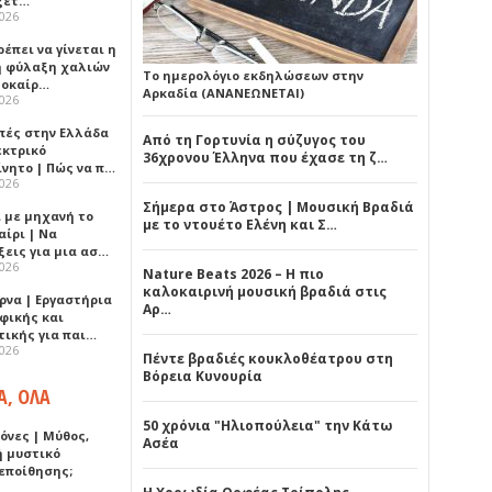
ξετ…
2026
έπει να γίνεται η
 φύλαξη χαλιών
Το ημερολόγιο εκδηλώσεων στην
λοκαίρ…
Αρκαδία (ΑΝΑΝΕΩΝΕΤΑΙ)
2026
πές στην Ελλάδα
Από τη Γορτυνία η σύζυγος του
εκτρικό
36χρονου Έλληνα που έχασε τη ζ…
ίνητο | Πώς να π…
2026
Σήμερα στο Άστρος | Μουσική Βραδιά
ι με μηχανή το
με το ντουέτο Ελένη και Σ…
αίρι | Να
ξεις για μια ασ…
2026
Nature Beats 2026 – Η πιο
καλοκαιρινή μουσική βραδιά στις
ρνα | Εργαστήρια
Αρ…
φικής και
τικής για παι…
2026
Πέντε βραδιές κουκλοθέατρου στη
Βόρεια Κυνουρία
Α, ΟΛΑ
50 χρόνια "Ηλιοπούλεια" την Κάτω
όνες | Μύθος,
Ασέα
ή μυστικό
εποίθησης;