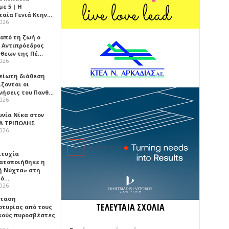
ε 5 | Η
ταία Γενιά Κτην…
2026
 από τη ζωή ο
 Αντιπρόεδρος
νθεων της Πέ…
2026
είωτη διάθεση
ζονται οι
νήσεις του Πανθ…
2026
ωνία Νίκα στον
Α ΤΡΙΠΟΛΗΣ
2026
ιτυχία
ατοποιήθηκε η
ή Νύχτα» στη
λό…
2026
σταση
ΤΕΛΕΥΤΑΙΑ ΣΧΟΛΙΑ
ρτυρίας από τους
κούς πυροσβέστες