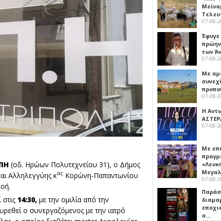
Μείναμ
Τελευ
07-08-
Έφυγε
πρώην
των Ά
07-08-
Με αμ
συνεχί
προπο
07-08-
Η Αντ
ΑΣΤΕΡ
07-08-
Με επ
πραγμ
ΠΗ
(οδ. Ηρώων Πολυτεχνείου 31), ο Δήμος
«Λευκ
Μεγα
ας
και Αλληλεγγύης κ
Κορώνη-Παπαντωνίου
07-08-
οή.
Παρά
 στις
14:30,
με την ομιλία από την
διαμα
εποχι
ευρεθεί ο συνεργαζόμενος με την ιατρό
σ…