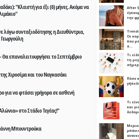
άκι): "Κλειστή για έξι (6) μήνες. Ακόμα να
After 
λιμάκιο"
έγκαυμ
την φ
ε λόγω συνταξιοδότησης η Διευθύντρια,
Trends
Οι κο
 Γεωργούλη
που μ
σ…
Τι είδ
- Θα επαναλειτουργήσει το Σεπτέμβριο
τη με
σήμερ
 της Χιροσίμα και του Ναγκασάκι
Πόσο 
γήπεδο
ο για να φτάσει γρήγορα σε ασθενή
Τι είν
και γι
λώνια» στο Στάδιο Τεγέας!"
δεδομ
Μερικ
Γιάννη Μπουντρούκα
μπάνιο
ανανε