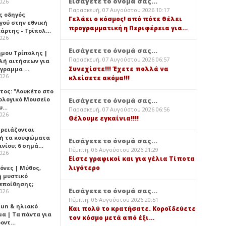
Εισάγετε το όνομά σας...
2026
Παρασκευή, 07 Αυγούστου 2026 10:17
ς οδηγός
Γελάει ο κόσμος! από πότε θέλει
γού στην εθνική
προγραμματική η Περιφέρεια για…
πάρτης - Τρίπολ…
2026
Εισάγετε το όνομά σας...
ήμου Τρίπολης |
Παρασκευή, 07 Αυγούστου 2026 06:57
λή αιτήσεων για
Συνεχίστε!!! Έχετε πολλά να
όγραμμα …
2026
κλείσετε ακόμα!!!
τος: "Λουκέτο στο
ολογικό Μουσείο
Εισάγετε το όνομά σας...
υ…
Παρασκευή, 07 Αυγούστου 2026 06:56
2026
Θέλουμε εγκαίνια!!!!
χρειάζονται
ή τα κουφώματα
Εισάγετε το όνομά σας...
ινίου; 6 σημά…
Πέμπτη, 06 Αυγούστου 2026 21:29
2026
Είστε γραφικοί και για γέλια Τίποτα
λιγότερο
όνες | Μύθος,
ή μυστικό
εποίθησης;
Εισάγετε το όνομά σας...
2026
Πέμπτη, 06 Αυγούστου 2026 20:51
Sun & ηλιακό
Και πολύ το κρατήσατε. Κοροϊδεύετε
α | Τα πάντα για
τον κόσμο μετά από έξι…
ροντ…