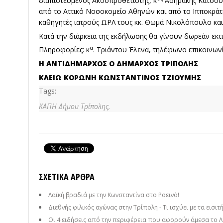
διαπιστευμένος Ακοοπροθετιστής, κ
Ασημάκης Κατσούλ
από το Αττικό Νοσοκομείο Αθηνών και από το Ιπποκρά
καθηγητές ιατρούς ΩΡΛ τους κκ. Θωμά Νικολόπουλο κα
Κατά την διάρκεια της εκδήλωσης θα γίνουν δωρεάν εκτ
α
Πληροφορίες: κ
. Τριάντου Έλενα, τηλέφωνο επικοινων
Η ΑΝΤΙΔΗΜΑΡΧΟΣ Ο ΔΗΜΑΡΧΟΣ ΤΡΙΠΟΛΗΣ
ΚΛΕΙΩ ΚΟΡΩΝΗ ΚΩΝΣΤΑΝΤΙΝΟΣ ΤΖΙΟΥΜΗΣ
Tags:
ΚΑΠΗ Δήμου Τρίπολης,
ΣΧΕΤΙΚΆ ΆΡΘΡΑ
Λαϊκή βραδιά με την Κωνσταντίνα στο Ροεινό!
Διεθνής φιλικός αγώνας στην Τρίπολη - Τι ισχύει με τα εισιτ
Οι 4 ειδήσεις από την περιφέρεια που αφορούν άμεσα το Λ