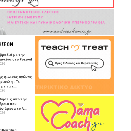
ΗΣΕΩΝ
 βραδιά με την
ντίνα στο Ροεινό!
2026
ής φιλικός αγώνας
ρίπολη - Τι
 με τα ε…
2026
ιδήσεις από την
έρεια που
ύν άμεσα το Λ…
2026
0 Κοπάδια