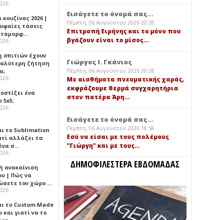
2026
Εισάγετε το όνομά σας...
 κουζίνας 2026 |
Πέμπτη, 06 Αυγούστου 2026 20:28
ρυφαίες τάσεις
Επιτροπή Ειρήνης και το μόνο που
εταμορφ…
βγάζουν είναι το μίσος…
2026
η σπιτιών έχουν
Γιώργος Ι. Γκάνιος
γαλύτερη ζήτηση
Πέμπτη, 06 Αυγούστου 2026 20:28
α;
2026
Με αισθήματα πνευματικής χαράς,
εκφράζουμε θερμά συγχαρητήρια
κοστίζει ένα
στον πατέρα Άρη…
 5x5;
2026
Εισάγετε το όνομά σας...
Πέμπτη, 06 Αυγούστου 2026 18:58
αι το Sublimation
Εσύ να είσαι με τους πολέμους
ατί αλλάζει τα
"Γιώργη" και με τους…
ένα σ…
2026
ΔΗΜΟΦΙΛΕΣΤΕΡΑ ΕΒΔΟΜΑΔΑΣ
ή ανακαίνιση
υ | Πώς να
ώσετε τον χώρο …
2026
αι το Custom Made
 και γιατί να το