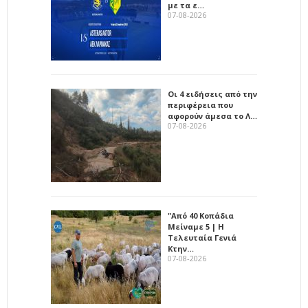
με τα ε…
07-08-2026
Οι 4 ειδήσεις από την
περιφέρεια που
αφορούν άμεσα το Λ…
07-08-2026
"Από 40 Κοπάδια
Μείναμε 5 | Η
Τελευταία Γενιά
Κτην…
07-08-2026