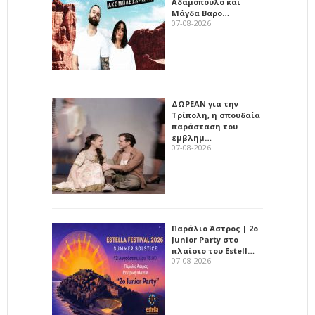
Αδαμόπουλο και
Μάγδα Βαρο…
07-08-2026
ΔΩΡΕΑΝ για την
Τρίπολη, η σπουδαία
παράσταση του
εμβλημ…
07-08-2026
Παράλιο Άστρος | 2ο
Junior Party στο
πλαίσιο του Estell…
07-08-2026