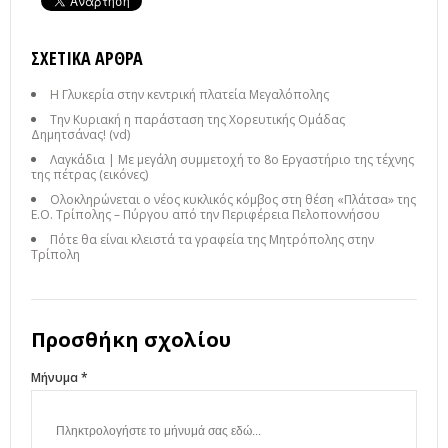
ΣΧΕΤΙΚΆ ΆΡΘΡΑ
Η Γλυκερία στην κεντρική πλατεία Μεγαλόπολης
Την Κυριακή η παράσταση της Χορευτικής Ομάδας
Δημητσάνας! (vd)
Λαγκάδια | Με μεγάλη συμμετοχή το 8ο Εργαστήριο της τέχνης
της πέτρας (εικόνες)
Ολοκληρώνεται ο νέος κυκλικός κόμβος στη θέση «Πλάτσα» της
Ε.Ο. Τρίπολης – Πύργου από την Περιφέρεια Πελοποννήσου
Πότε θα είναι κλειστά τα γραφεία της Μητρόπολης στην
Τρίπολη
Προσθήκη σχολίου
Μήνυμα *