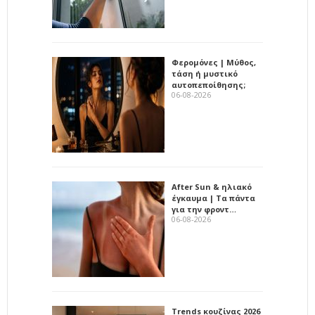
Φερομόνες | Μύθος,
τάση ή μυστικό
αυτοπεποίθησης;
06-08-2026
After Sun & ηλιακό
έγκαυμα | Τα πάντα
για την φροντ…
06-08-2026
Trends κουζίνας 2026