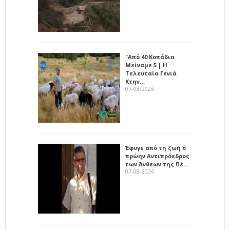
"Από 40 Κοπάδια
Μείναμε 5 | Η
Τελευταία Γενιά
Κτην…
07-08-2026
Έφυγε από τη ζωή ο
πρώην Αντιπρόεδρος
των Άνθεων της Πέ…
07-08-2026