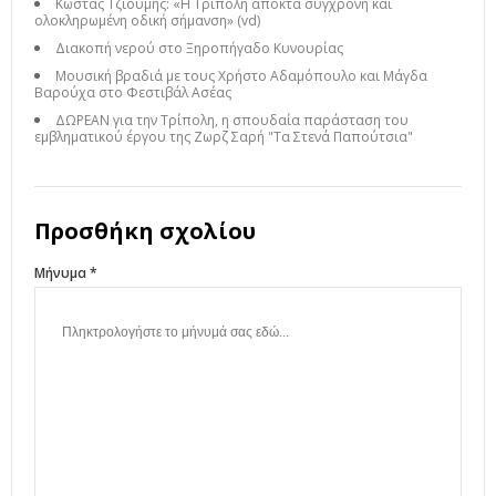
Κώστας Τζιούμης: «Η Τρίπολη αποκτά σύγχρονη και
ολοκληρωμένη οδική σήμανση» (vd)
Διακοπή νερού στο Ξηροπήγαδο Κυνουρίας
Μουσική βραδιά με τους Χρήστο Αδαμόπουλο και Μάγδα
Βαρούχα στο Φεστιβάλ Ασέας
ΔΩΡΕΑΝ για την Τρίπολη, η σπουδαία παράσταση του
εμβληματικού έργου της Ζωρζ Σαρή "Τα Στενά Παπούτσια"
Προσθήκη σχολίου
Μήνυμα *