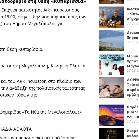
ηλατοδρόμιο στη θέση «Κυπαρίσσια»
Κώστα
 Επιχειρηματικότητας Ark Incubator σας
Τρίπο
α 19:00, στην εκδήλωση παρουσίασης των
σύγχρ
ις) του Δήμου Μεγαλόπολης για
07-08-
Διακο
Ξηροπ
07-08-
τη θέση Κυπαρίσσια.
Μουσι
Χρήστ
bator στη Μεγαλόπολη, Κεντρική Πλατεία
Μάγδα
07-08-
ΔΩΡΕΑ
αι του ARK Incubator, στο πλαίσιο των
Τρίπο
την ανάδειξη της πολιτιστικής ταυτότητας
παράσ
ιστικών πόρων της.
εμβλ
07-08-
Παράλ
Εφημερίδας «Τα Νέα της Μεγαλοπόλεως»
Junior
του Es
07-08-
ΚΑΔΙΑ ΑΕ ΑΟΤΑ
Άστρος
καλοκ
για τον παραδοσιακό οικισμό Ίσσαρη