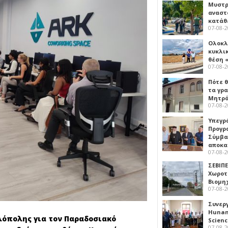
Μυστρ
αναστ
κατάθ
07-08-
Ολοκλ
κυκλι
θέση 
07-08-
Πότε θ
τα γρ
Μητρό
07-08-
Υπεγρ
Προγρ
Σύμβα
αποκα
07-08-
ΣΕΒΙΠΕ
Χωροτ
Βιομη
07-08-
Συνερ
Hunan 
όπολης για τον Παραδοσιακό
Scien
07-08-