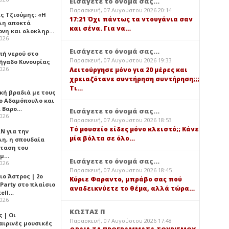
Εισάγετε το όνομά σας...
Παρασκευή, 07 Αυγούστου 2026 20:14
ς Τζιούμης: «Η
17:21 Όχι πάντως τα ντουγάνια σαν
λη αποκτά
και σένα. Για να…
ονη και ολοκληρ…
2026
Εισάγετε το όνομά σας...
πή νερού στο
Παρασκευή, 07 Αυγούστου 2026 19:33
ήγαδο Κυνουρίας
2026
Λειτούργησε μόνο για 20 μέρες και
χρειαζότανε συντήρηση συντήρηση;;;
Τι…
κή βραδιά με τους
ο Αδαμόπουλο και
 Βαρο…
Εισάγετε το όνομά σας...
2026
Παρασκευή, 07 Αυγούστου 2026 18:53
Τό μουσείο είδες μόνο κλειστό;; Κάνε
Ν για την
μία βόλτα σε όλο…
λη, η σπουδαία
ταση του
ημ…
Εισάγετε το όνομά σας...
2026
Παρασκευή, 07 Αυγούστου 2026 18:45
ιο Άστρος | 2ο
Κύριε Φαραντο, μπράβο σας πού
 Party στο πλαίσιο
αναδεικνύετε το θέμα, αλλά τώρα…
tell…
2026
ΚΩΣΤΑΣ Π
 | Οι
Παρασκευή, 07 Αυγούστου 2026 17:48
αιρινές μουσικές