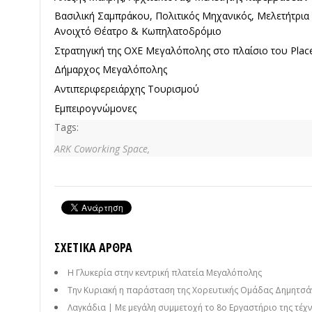
Βασιλική Σαμπράκου, Πολιτικός Μηχανικός, Μελετήτρια
Ανοιχτό Θέατρο & Κωπηλατοδρόμιο
Στρατηγική της ΟΧΕ Μεγαλόπολης στο πλαίσιο του Pla
Δήμαρχος Μεγαλόπολης
Αντιπεριφερειάρχης Τουρισμού
Εμπειρογνώμονες
Tags:
ARK Coworking Space,
ΣΧΕΤΙΚΆ ΆΡΘΡΑ
Η Γλυκερία στην κεντρική πλατεία Μεγαλόπολης
Την Κυριακή η παράσταση της Χορευτικής Ομάδας Δημητσάν
Λαγκάδια | Με μεγάλη συμμετοχή το 8ο Εργαστήριο της τέχνη