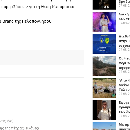
βραδι
07-08-
 παρεμβάσεων για τη θέση Κυπαρίσσια –
Λαϊκή
Κωνστα
ce Brand της Πελοποννήσου
07-08-
Διεθν
στην Τ
ισχύει
07-08-
Οι 4 ε
περιφ
αφορο
07-08-
"Από 4
Μείναμ
Τελευ
07-08-
Έφυγε
πρώην
των Ά
07-08-
ας! (vd)
Με αμ
ς της πέτρας (εικόνες)
συνεχί