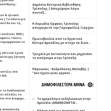
ή μυστικό
εποίθησης;
Δημόσια Κεντρική Βιβλιοθήκη
Τρίπολης | Αποχώρησε λόγω
συνταξ…
Sun & ηλιακό
α | Τα πάντα για
ροντίδα και τη…
Η Χορωδία Ορφέας Τρίπολης
αποχαιρετά την Γαρυφαλλιά Ξιάρχου
 κουζίνας 2026 |
ρυφαίες τάσεις
Πρωτοβουλία από το Εργατικό
εταμορφώνουν το
Κέντρο Αρκαδίας με στόχο να διασ…
η σπιτιών έχουν
Τροχαίο με αυτοκίνητο και μηχανάκι
γαλύτερη ζήτηση
το απόγευμα στην Τρίπολη
α;
Πάρνωνας - Κεδρόδασος Μαλεβής |
κοστίζει ένα
"Δεν έχουν γίνει εργασί…
 5x5;
ΔΗΜΟΦΙΛΕΣΤΕΡΑ ΜΗΝΑ
αι το Sublimation
ατί αλλάζει τα
ένα στα διαφημι…
Το ημερολόγιο εκδηλώσεων στην
Αρκαδία (ΑΝΑΝΕΩΝΕΤΑΙ…
ή ανακαίνιση
Κάπνα από τις πυρκαγιές της