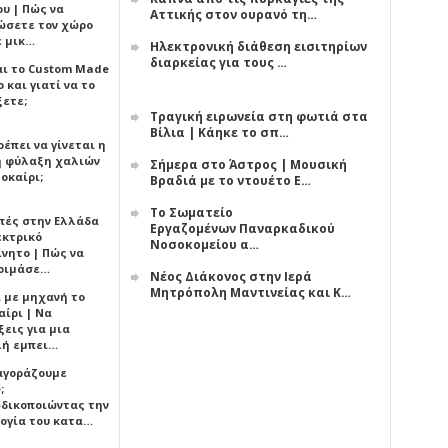
υ | Πώς να
Αττικής στον ουρανό τη…
ώσετε τον χώρο
ε μικ…
Ηλεκτρονική διάθεση εισιτηρίων
διαρκείας για τους …
αι το Custom Made
 και γιατί να το
ξετε;
Τραγική ειρωνεία στη φωτιά στα
Βίλια | Κάηκε το σπ…
έπει να γίνεται η
 φύλαξη χαλιών
Σήμερα στο Άστρος | Μουσική
οκαίρι;
Βραδιά με το ντουέτο Ε…
Το Σωματείο
πές στην Ελλάδα
Εργαζομένων Παναρκαδικού
εκτρικό
Νοσοκομείου α…
ίνητο | Πώς να
οιμάσε…
Νέος Διάκονος στην Ιερά
Μητρόπολη Μαντινείας και Κ…
ι με μηχανή το
αίρι | Να
εις για μια
ή εμπει…
 αγοράζουμε
;
δικοποιώντας την
ογία του κατα…