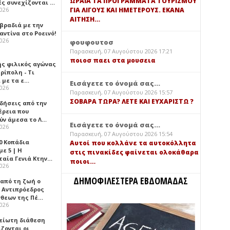
ΩΡΑΙΑ ΤΑ ΠΡΟΓΡΑΜΜΑΤΑ ΤΟΥΡΙΣΜΟΥ
ές συνεχίζονται …
ΓΙΑ ΛΙΓΟΥΣ ΚΑΙ ΗΜΕΤΕΡΟΥΣ. ΕΚΑΝΑ
2026
ΑΙΤΗΣΗ…
 βραδιά με την
ντίνα στο Ροεινό!
2026
φουφουτοσ
Παρασκευή, 07 Αυγούστου 2026 17:21
ποιοσ παει στα μουσεια
ής φιλικός αγώνας
ρίπολη - Τι
 με τα ε…
Εισάγετε το όνομά σας...
2026
Παρασκευή, 07 Αυγούστου 2026 15:57
ΣΟΒΑΡΑ ΤΩΡΑ? ΛΕΤΕ ΚΑΙ ΕΥΧΑΡΙΣΤΩ ?
ιδήσεις από την
έρεια που
ύν άμεσα το Λ…
Εισάγετε το όνομά σας...
2026
Παρασκευή, 07 Αυγούστου 2026 15:54
0 Κοπάδια
Αυτοί που κολλάνε τα αυτοκόλλητα
ε 5 | Η
στις πινακίδες φαίνεται ολοκάθαρα
ταία Γενιά Κτην…
ποιοι…
2026
ΔΗΜΟΦΙΛΕΣΤΕΡΑ ΕΒΔΟΜΑΔΑΣ
 από τη ζωή ο
 Αντιπρόεδρος
νθεων της Πέ…
2026
είωτη διάθεση
ζονται οι