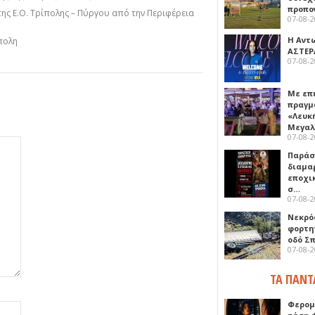
προπο
της Ε.Ο. Τρίπολης – Πύργου από την Περιφέρεια
07-08-
Η Αντ
πολη
ΑΣΤΕΡ
07-08-
Με επ
πραγμ
«Λευκ
Μεγα
07-08-
Παρά
διαμα
εποχι
σ…
07-08-
Νεκρό
φορτη
οδό Σ
07-08-
ΤΑ ΠΑΝΤ
Φερομ