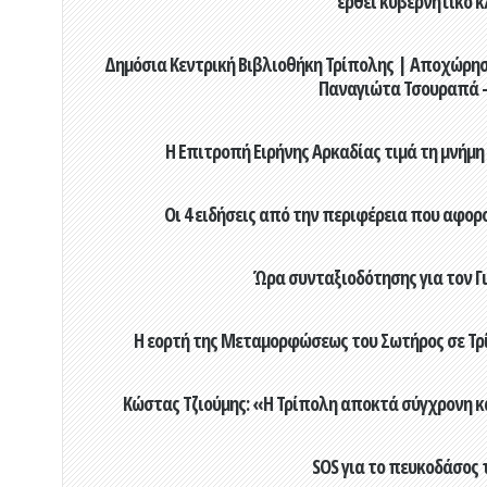
έρθει κυβερνητικό κ
Δημόσια Κεντρική Βιβλιοθήκη Τρίπολης | Αποχώρησ
Παναγιώτα Τσουραπά -
Η Επιτροπή Ειρήνης Αρκαδίας τιμά τη μνήμη
Οι 4 ειδήσεις από την περιφέρεια που αφορ
Ώρα συνταξιοδότησης για τον 
Η εορτή της Μεταμορφώσεως του Σωτήρος σε Τρί
Κώστας Τζιούμης: «Η Τρίπολη αποκτά σύγχρονη κ
SOS για το πευκοδάσος 