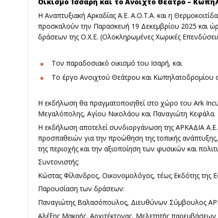
Οικισμό Ίσσαρη και το Ανοιχτό Θέατρο – Κωπ
Η Αναπτυξιακή Αρκαδίας Α.Ε. Α.Ο.Τ.Α. και η Θερμοκοιτίδα
προσκαλούν την Παρασκευή 19 Δεκεμβρίου 2025 και ώρ
δράσεων της Ο.Χ.Ε. (Ολοκληρωμένες Χωρικές Επενδύσε
Τον παραδοσιακό οικισμό του Ισαρή, και
Το έργο Ανοιχτού Θεάτρου και Κωπηλατοδρομίου σ
Η εκδήλωση θα πραγματοποιηθεί στο χώρο του Ark Incu
Μεγαλόπολης, Αγίου Νικολάου και Παναγιώτη Κεφάλα.
Η εκδήλωση αποτελεί συνδιοργάνωση της ΑΡΚΑΔΙΑ Α.Ε. κ
προσπαθειών για την προώθηση της τοπικής ανάπτυξης, 
της περιοχής και την αξιοποίηση των φυσικών και πολιτ
Συντονιστής:
Κώστας Φίλανδρος, Οικονομολόγος, τέως Εκδότης της 
Παρουσίαση των δράσεων:
Παναγιώτης Βαλασόπουλος, Διευθύνων Σύμβουλος ΑΡ
Αλέξης Μακρής, Αρχιτέκτονας, Μελετητής παρεμβάσεων 