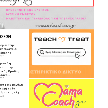
ΗΣΕΩΝ
κερία στην
ική πλατεία
όπολης
2026
υριακή η
ταση της
τικής Ομάδας
τσάνα…
2026
δια | Με μεγάλη
τοχή το 8ο
τήριο της τέχ…
2026