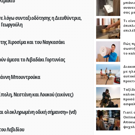
λιμάκιο"
μπάνιο
ανανε
σας μ
ε λόγω συνταξιοδότησης η Διευθύντρια,
Τι είν
 Γεωργούλη
έπιπλο
επιλέ
 της Χιροσίμα και του Ναγκασάκι
Πώς πρ
σωστή
το καλ
ούν άμεσα το Λιβαδάκι Γορτυνίας
Διακο
με ηλ
Γιάννη Μπουντρούκα
αυτοκ
προετ
Ταξίδ
πολη, Νεστάνη και Λουκού (εικόνες)
καλοκ
προσέξ
ασφαλ
αι ολοκληρωμένη οδική σήμανση» (vd)
Γιατί
Online
Αποκω
ψυχολ
του Λεβιδίου