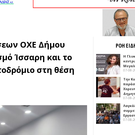
σεων ΟΧΕ Δήμου
ΡΟΗ ΕΙΔ
σμό Ίσσαρη και το
Η Γλυ
κεντρ
Μεγαλ
τοδρόμιο στη θέση
07-08-
Την Κ
παράσ
Χορευ
Δημη
07-08-
Λαγκά
συμμε
Εργασ
07-08-