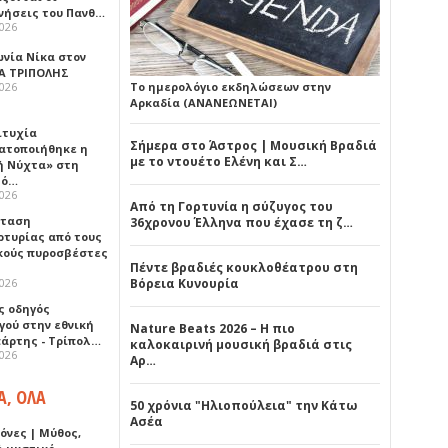
νήσεις του Πανθ…
2026
ωνία Νίκα στον
Α ΤΡΙΠΟΛΗΣ
2026
Το ημερολόγιο εκδηλώσεων στην
Αρκαδία (ΑΝΑΝΕΩΝΕΤΑΙ)
ιτυχία
Σήμερα στο Άστρος | Μουσική Βραδιά
ατοποιήθηκε η
με το ντουέτο Ελένη και Σ…
ή Νύχτα» στη
λό…
2026
Από τη Γορτυνία η σύζυγος του
σταση
36χρονου Έλληνα που έχασε τη ζ…
ρτυρίας από τους
κούς πυροσβέστες
Πέντε βραδιές κουκλοθέατρου στη
2026
Βόρεια Κυνουρία
ς οδηγός
γού στην εθνική
Nature Beats 2026 – Η πιο
πάρτης - Τρίπολ…
καλοκαιρινή μουσική βραδιά στις
2026
Αρ…
Α, ΟΛΑ
50 χρόνια "Ηλιοπούλεια" την Κάτω
Ασέα
όνες | Μύθος,