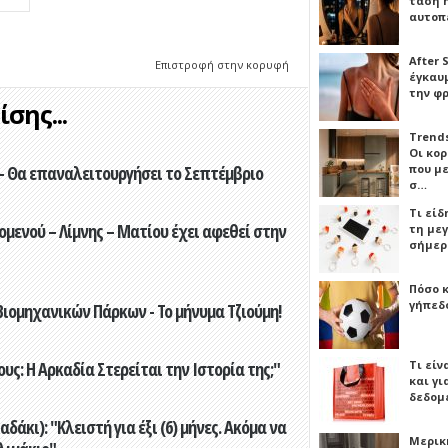
τάση 
αυτοπ
After 
Επιστροφή στην κορυφή
έγκαυμ
την φ
σης...
Trends
Οι κο
που μ
- Θα επαναλειτουργήσει το Σεπτέμβριο
σ…
Τι είδ
ενού – Λίμνης – Ματίου έχει αφεθεί στην
τη με
σήμερ
Πόσο 
γήπεδο
ιομηχανικών Πάρκων - Το μήνυμα Τζιούμη!
Τι είν
ς: Η Αρκαδία Στερείται την Ιστορία της;"
και γι
δεδομ
άκι): "Κλειστή για έξι (6) μήνες. Ακόμα να
Μερικ