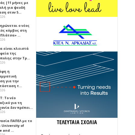
άς |11 μήνες με
ολή για ψευδή
εση στον 5…
2026
ηρώνεται ο νέος
κός κόμβος στη
«Πλάτσα» …
2026
α είναι κλειστά
αφεία της
πολης στην Τρ…
2026
άφη η
αμματική
ση για την
τάσταση τ…
2026
Τ: Το νέο
αξικό για τη
χανία δεν πρέπει…
2026
γασία ΠΑΠΕΛ με το
ΤΕΛΕΥΤΑΙΑ ΣΧΟΛΙΑ
University of
ce and …
2026