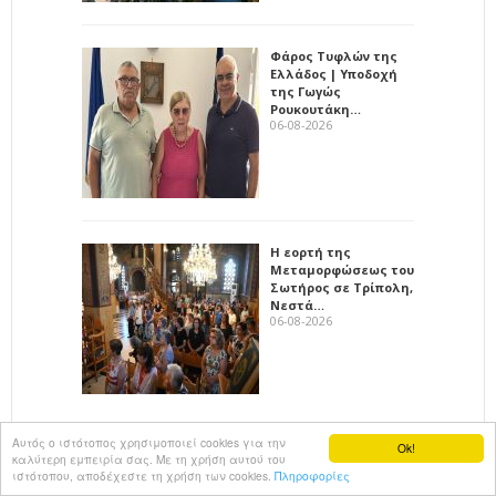
Φάρος Τυφλών της
Ελλάδος | Υποδοχή
της Γωγώς
Ρουκουτάκη…
06-08-2026
Η εορτή της
Μεταμορφώσεως του
Σωτήρος σε Τρίπολη,
Νεστά…
06-08-2026
Αυτός ο ιστότοπος χρησιμοποιεί cookies για την
Ok!
καλύτερη εμπειρία σας. Με τη χρήση αυτού του
All rights reserved
KalimeraArkadia
ιστότοπου, αποδέχεστε τη χρήση των cookies.
Πληροφορίες