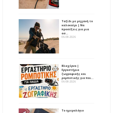
Ταξίδι με μηχανή το
καλοκαίρι | Να
προσέξεις για μια
ασ…
06-08-2026
Βλαχέρνα |
Εργαστήρια
ζωγραφικής και
ρομποτικής για παι…
06-08-2026
Το ημερολόγιο