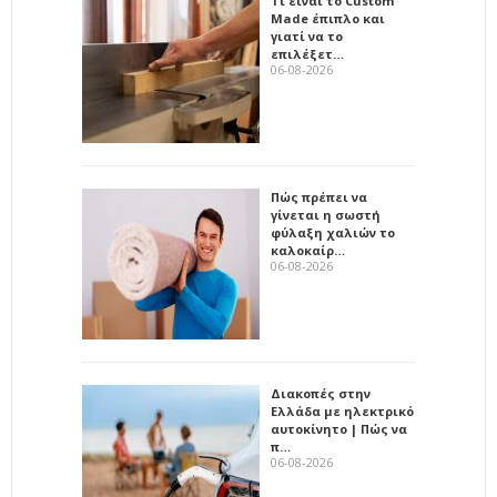
Τι είναι το Custom
Made έπιπλο και
γιατί να το
επιλέξετ…
06-08-2026
Πώς πρέπει να
γίνεται η σωστή
φύλαξη χαλιών το
καλοκαίρ…
06-08-2026
Διακοπές στην
Ελλάδα με ηλεκτρικό
αυτοκίνητο | Πώς να
π…
06-08-2026