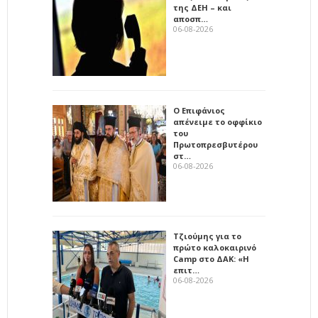
της ΔΕΗ – και
αποσπ…
06-08-2026
Ο Επιφάνιος
απένειμε το οφφίκιο
του
Πρωτοπρεσβυτέρου
στ…
06-08-2026
Τζιούμης για το
πρώτο καλοκαιρινό
Camp στο ΔΑΚ: «Η
επιτ…
06-08-2026