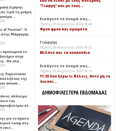
Εσύ να είσαι με τους πολέμους
"Γιώργη" και με τους…
τροπή Ειρήνης
ίας τιμά τη μνήμη
ιροσίμα …
Εισάγετε το όνομά σας...
2026
Πέμπτη, 06 Αυγούστου 2026 18:44
Φρου φρου και αρώματα
gs of Passion": Ο
ιώτης Μάργαρης
Γιώργης
2026
Πέμπτη, 06 Αυγούστου 2026 18:25
ει προσωρινά το
Μιλάνε και τα κουκούδια
βητήριο στην
λη - Θα επα…
2026
Εισάγετε το όνομά σας...
Πέμπτη, 06 Αυγούστου 2026 18:16
λη: Παρίσταναν
11:25 Εσυ ξέρω τι θέλεις. Άντε μη το
υπαλλήλους της
πω και…
 και αποσπ…
2026
ΔΗΜΟΦΙΛΕΣΤΕΡΑ ΕΒΔΟΜΑΔΑΣ
φάνιος απένειμε
ίκιο του
πρεσβυτέρου στ…
2026
μης για το πρώτο
αιρινό Camp στο
«Η επιτ…