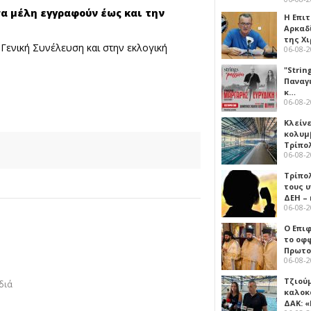
σα μέλη εγγραφούν έως και την
Η Επι
Αρκαδ
της Χ
Γενική Συνέλευση και στην εκλογική
06-08-
"Strin
Παναγ
κ…
06-08-
Κλείν
κολυμ
Τρίπο
06-08-
Τρίπο
τους 
ΔΕΗ –
06-08-
Ο Επι
το οφφ
Πρωτο
06-08-
Τζιού
διά
καλοκ
ΔΑΚ: 