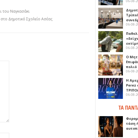
06-08-
Δημοτ
αι του Ναγκασάκι
Τρίπο
η στο Δημοτικό Σχολείο Ασέας
συνεδ
06-08-
Παθολ
«δείχ
εκτίμ
06-08-
Ο Μητ
Επιφά
πολιό
06-08-
Η Αμε
Perez
ΤΡΙΠΟ
06-08-
ΤΑ ΠΑΝΤ
Φερομ
τάση 
αυτοπ