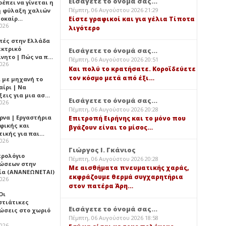
Εισάγετε το όνομά σας...
έπει να γίνεται η
Πέμπτη, 06 Αυγούστου 2026 21:29
 φύλαξη χαλιών
λοκαίρ…
Είστε γραφικοί και για γέλια Τίποτα
2026
λιγότερο
πές στην Ελλάδα
εκτρικό
Εισάγετε το όνομά σας...
ίνητο | Πώς να π…
Πέμπτη, 06 Αυγούστου 2026 20:51
2026
Και πολύ το κρατήσατε. Κοροϊδεύετε
τον κόσμο μετά από έξι…
ι με μηχανή το
αίρι | Να
ξεις για μια ασ…
Εισάγετε το όνομά σας...
2026
Πέμπτη, 06 Αυγούστου 2026 20:28
ρνα | Εργαστήρια
Επιτροπή Ειρήνης και το μόνο που
φικής και
βγάζουν είναι το μίσος…
τικής για παι…
2026
Γιώργος Ι. Γκάνιος
ερολόγιο
Πέμπτη, 06 Αυγούστου 2026 20:28
ώσεων στην
Με αισθήματα πνευματικής χαράς,
ία (ΑΝΑΝΕΩΝΕΤΑΙ)
εκφράζουμε θερμά συγχαρητήρια
2026
στον πατέρα Άρη…
 Οι
στιάτικες
Εισάγετε το όνομά σας...
ώσεις στο χωριό
Πέμπτη, 06 Αυγούστου 2026 18:58
2026