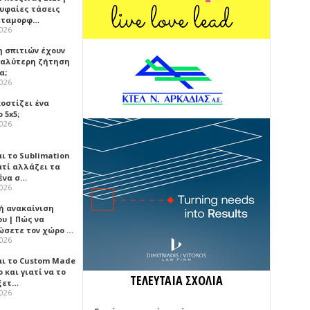
ρυφαίες τάσεις
εταμορφ…
2026
η σπιτιών έχουν
γαλύτερη ζήτηση
α;
2026
κοστίζει ένα
 5x5;
2026
αι το Sublimation
ατί αλλάζει τα
ένα σ…
2026
ή ανακαίνιση
υ | Πώς να
ώσετε τον χώρο …
2026
αι το Custom Made
 και γιατί να το
ΤΕΛΕΥΤΑΙΑ ΣΧΟΛΙΑ
ξετ…
2026