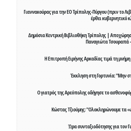
Γιαννακούρας για την EO Τρίπολης-Πύργου (πριν το Λιβαδ
έρθει κυβερνητικό κ
Δημόσια Κεντρική Βιβλιοθήκη Τρίπολης | Αποχώρησ
Παναγιώτα Τσουραπά -
Η Επιτροπή Ειρήνης Αρκαδίας τιμά τη μνήμη
Έκκληση στη Γορτυνία: "Μην σ
Ο γιατρός της Αρεόπολης οδήγησε το ασθενοφόρ
Κώστας Τζιούμης: "Ολοκληρώνουμε τα «Α
Ώρα συνταξιοδότησης για τον 