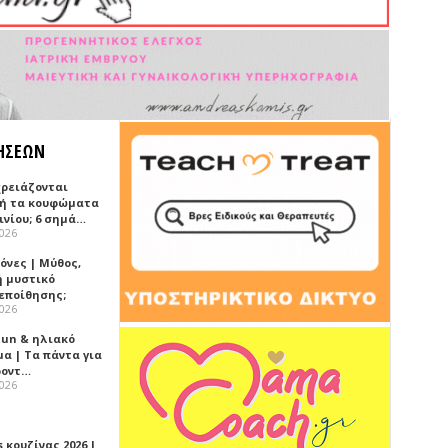
ΗΣΕΩΝ
χρειάζονται
ή τα κουφώματα
ινίου; 6 σημά…
2026
όνες | Μύθος,
ή μυστικό
εποίθησης;
2026
Sun & ηλιακό
α | Τα πάντα για
ροντ…
2026
 κουζίνας 2026 |