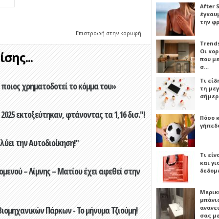
After 
έγκαυμ
την φ
Επιστροφή στην κορυφή
Trends
Οι κο
σης...
που μ
σ…
Τι είδ
ποιος χρηματοδοτεί το κόμμα του»
τη με
σήμερ
2025 εκτοξεύτηκαν, φτάνοντας τα 1,16 δισ."!
Πόσο 
γήπεδο
ύει την Αυτοδιοίκηση!"
Τι είν
και γι
ενού – Λίμνης – Ματίου έχει αφεθεί στην
δεδομ
Μερικ
μπάνιο
ανανε
ιομηχανικών Πάρκων - Το μήνυμα Τζιούμη!
σας μ