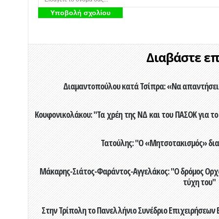
Διαβάστε επί
Διαμαντοπούλου κατά Τσίπρα: «Να απαντήσει 
Κουφονικολάκου: "Τα χρέη της ΝΔ και του ΠΑΣΟΚ για το 
Τατούλης: "Ο «Μητσοτακισμός» διαλ
Μάκαρης-Σιάτος-Φαράντος-Αγγελάκος: "Ο δρόμος Ορχομ
τύχη του"
Στην Τρίπολη το Πανελλήνιο Συνέδριο Επιχειρήσεων Β