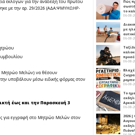
ια εκλογών για την ανάδειξη του πρώτου
Πώς πρ
σωστή
ηκε με την αρ. 29/2026 (ΑΔΑ:ΨΜΥΗΩΗΡ-
το κα
06-08-
Διακο
με ηλ
αυτοκ
06-08-
Ταξίδ
Μητρώου
καλοκ
 Συμβουλίου
προσέ
06-08-
Βλαχέ
ο Μητρώο Μελών) να θέσουν
ζωγρα
 την υποβάλουν μέσω ειδικής φόρμας στον
ρομπο
06-08-
Το ημ
εκδηλ
κτή έως και την Παρασκευή 3
Αρκαδ
06-08-
2026 |
τος για εγγραφή στο Μητρώο Μελών στον
Αυγου
εκδηλ
Πιάνα!
06-08-