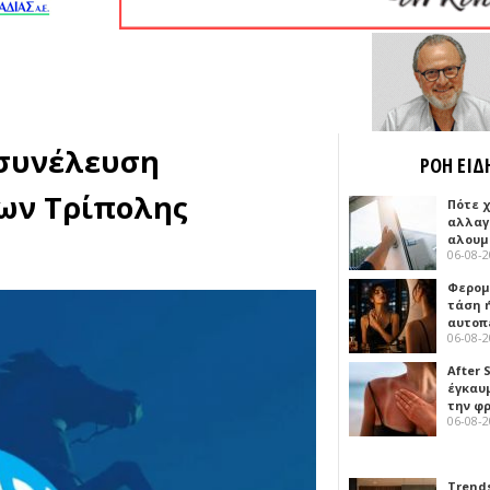
 συνέλευση
ΡΟΗ ΕΙΔ
ων Τρίπολης
Πότε 
αλλαγ
αλουμ
06-08-
Φερομ
τάση 
αυτοπ
06-08-
After 
έγκαυμ
την φ
06-08-
Trends