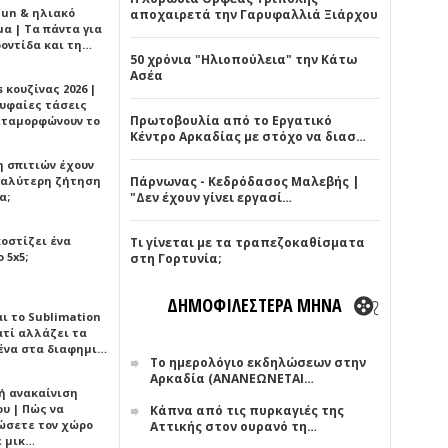
Sun & ηλιακό
αποχαιρετά την Γαρυφαλλιά Ξιάρχου
α | Τα πάντα για
ροντίδα και τη…
50 χρόνια "Ηλιοπούλεια" την Κάτω
Ασέα
 κουζίνας 2026 |
ρυφαίες τάσεις
Πρωτοβουλία από το Εργατικό
εταμορφώνουν το
Κέντρο Αρκαδίας με στόχο να διασ…
η σπιτιών έχουν
γαλύτερη ζήτηση
Πάρνωνας - Κεδρόδασος Μαλεβής |
α;
"Δεν έχουν γίνει εργασί…
κοστίζει ένα
Τι γίνεται με τα τραπεζοκαθίσματα
 5x5;
στη Γορτυνία;
ΔΗΜΟΦΙΛΕΣΤΕΡΑ ΜΗΝΑ
αι το Sublimation
ατί αλλάζει τα
ένα στα διαφημι…
Το ημερολόγιο εκδηλώσεων στην
Αρκαδία (ΑΝΑΝΕΩΝΕΤΑΙ…
ή ανακαίνιση
υ | Πώς να
Κάπνα από τις πυρκαγιές της
ώσετε τον χώρο
Αττικής στον ουρανό τη…
ε μικ…