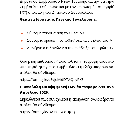
Δημοτικού Συμβουλίου Νέων Τρίπολης και την διενέργε
Συμβουλίου σύμφωνα και με τον κανονισμό που εγκρίθ
ΓΧΥ) απόφαση του Δημοτικού Συμβουλίου.
Θέματα Ιδρυτικής Γενικής Συνέλευσης:
Σύντομη παρουσίαση του θεσμού
Σύντομες ομιλίες – τοποθετήσεις των μελών του 
Διενέργεια εκλογών για την ανάδειξη του πρώτου
Όσα μέλη επιθυμούν (προϋπόθεση η εγγραφή τους στ
υποψηφιότητα για το Συμβούλιο (11μελές) μπορούν να
ακόλουθο σύνδεσμο:
https://forms.gle/u8vjcMidDTAQ4yPK8
Η υποβολή υποψηφιοτήτων θα παραμείνει ανοι
Απριλίου 2026.
Σημειώνεται πως συνεχίζεται η εκδήλωση ενδιαφέρον
ακόλουθο σύνδεσμο:
https://forms.gle/DA4sLBCoHjCQ...