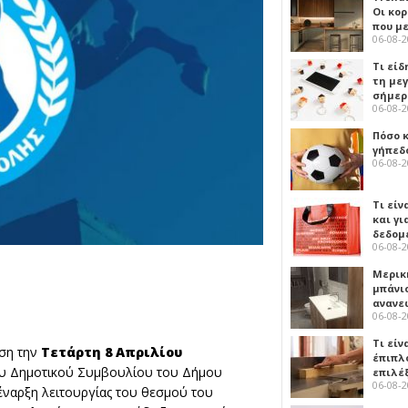
Οι κο
που μ
06-08-
Τι είδ
τη με
σήμερ
06-08-
Πόσο 
γήπεδο
06-08-
Τι είν
και γι
δεδομ
06-08-
Μερικ
μπάνιο
ανανε
06-08-
Τι είν
υση την
Τετάρτη 8 Απριλίου
έπιπλο
ου Δημοτικού Συμβουλίου του Δήμου
επιλέ
06-08-
έναρξη λειτουργίας του θεσμού του