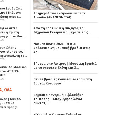
2026
ικό Συμβούλιο
λης | Επόμενη
Το ημερολόγιο εκδηλώσεων στην
ρίαση στις 1…
Αρκαδία (ΑΝΑΝΕΩΝΕΤΑΙ)
2026
ογικά αίτια
Από τη Γορτυνία η σύζυγος του
νει» η πρώτη
36χρονου Έλληνα που έχασε τη ζ…
ηση για τον θάν…
2026
Nature Beats 2026 – Η πιο
ροπολίτης
καλοκαιρινή μουσική βραδιά στις
νιος τίμησε τον
Αρ…
 Πρωτοψάλτη το…
2026
Σήμερα στο Άστρος | Μουσική Βραδιά
ρικανίδα Madison
με το ντουέτο Ελένη και Σ…
 στον ΑΣΤΕΡΑ
ΛΗΣ
2026
Πέντε βραδιές κουκλοθέατρου στη
Βόρεια Κυνουρία
Α, ΟΛΑ
Δημόσια Κεντρική Βιβλιοθήκη
όνες | Μύθος,
Τρίπολης | Αποχώρησε λόγω
ή μυστικό
συνταξ…
εποίθησης;
Η Χορωδία Ορφέας Τρίπολης