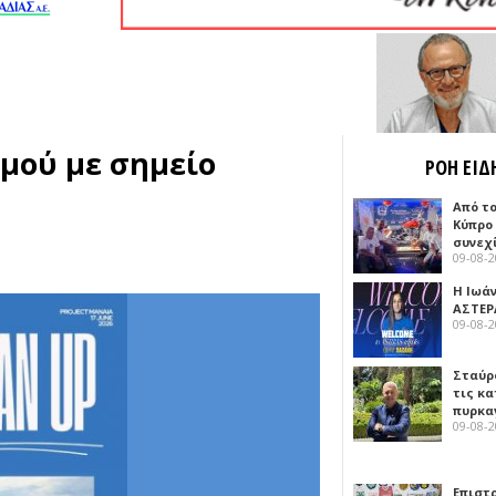
μού με σημείο
ΡΟΗ ΕΙΔ
Από το
Κύπρο
συνεχ
09-08-
Η Ιωά
ΑΣΤΕΡ
09-08-
Σταύρ
τις κ
πυρκα
09-08-
Επιστ