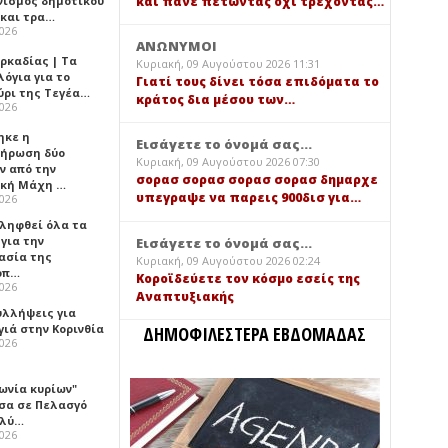
και πάνε πετώντας όχι τρέχοντας…
νισμός δημοτικού
 και τρα…
2026
ΑΝΩΝΥΜΟΙ
ρκαδίας | Τα
Κυριακή, 09 Αυγούστου 2026 11:31
όγια για το
Γιατί τους δίνει τόσα επιδόματα το
ύρι της Τεγέα…
κράτος δια μέσου των…
2026
ηκε η
Εισάγετε το όνομά σας...
ήρωση δύο
Κυριακή, 09 Αυγούστου 2026 07:30
ν από την
σορασ σορασ σορασ σορασ δημαρχε
ική Μάχη …
υπεγραψε να παρεις 900δισ για…
2026
 ληφθεί όλα τα
για την
Εισάγετε το όνομά σας...
ασία της
Κυριακή, 09 Αυγούστου 2026 02:24
οπ…
Κοροϊδεύετε τον κόσμο εσείς της
2026
Αναπτυξιακής
υλλήψεις για
γιά στην Κορινθία
ΔΗΜΟΦΙΛΕΣΤΕΡΑ ΕΒΔΟΜΑΔΑΣ
2026
ωνία κυρίων"
σα σε Πελασγό
ολύ…
2026