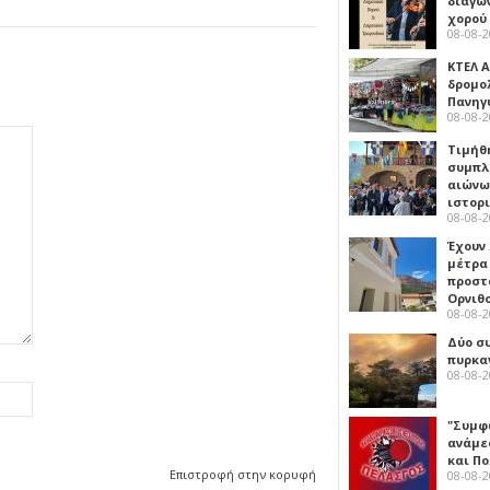
διαγω
χορού
08-08-
ΚΤΕΛ Α
δρομολ
Πανηγ
08-08-
Τιμήθ
συμπλ
αιώνω
ιστορ
08-08-
Έχουν
μέτρα 
προστ
Ορνιθ
08-08-
Δύο σ
πυρκα
08-08-
"Συμφ
ανάμε
και Π
Επιστροφή στην κορυφή
08-08-