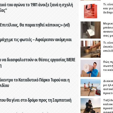
ικό του αγώνα το 1981 άνοιξε ξανά η σχολή
Τι είν
και γι
ΐας"
δεδομ
Μερικ
Επιτέλους, θα παραιτηθεί κάποιος;» (vd)
μπάνιο
ανανε
σας μ
άχη με τις φωτιές – Αφαίρεσαν ακόμη και
Τι είν
έπιπλο
επιλέ
 να διασφαλιστούν οι θέσεις εργασίας MERE
Πώς πρ
η
σωστή
το καλ
ίκεντρο το Καταδυτικό Πάρκο Τυρού και η
Διακο
ιδίου
με ηλ
αυτοκ
προετ
που θα γίνει στο δρόμο προς τη Σαμπατική
Ταξίδ
καλοκ
προσέξ
ασφαλ