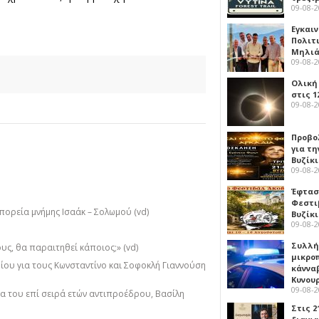
09-08-
Εγκαι
Πολιτ
!
Μηλιά
09-08-
Ολική
στις 1
09-08-
Προβο
για τη
Βυζίκι
09-08-
Έφτασε
Φεστι
πορεία μνήμης Ισαάκ – Σολωμού (vd)
Βυζίκ
09-08-
Συλλή
υς, θα παραιτηθεί κάποιος;» (vd)
μικρο
ίου για τους Κωνσταντίνο και Σοφοκλή Γιαννούση
κάννα
Κυνου
09-08-
α του επί σειρά ετών αντιπροέδρου, Βασίλη
Στις 2