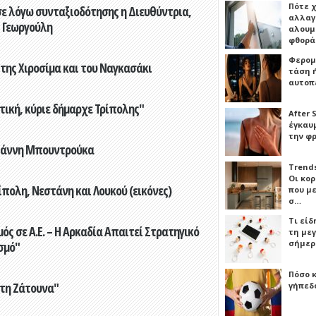
Πότε 
ε λόγω συνταξιοδότησης η Διευθύντρια,
αλλαγ
 Γεωργούλη
αλουμι
φθορ
Φερομ
 της Χιροσίμα και του Ναγκασάκι
τάση 
αυτοπ
τική, κύριε δήμαρχε Τρίπολης"
After 
έγκαυμ
την φ
Γιάννη Μπουντρούκα
Trends
Οι κο
πολη, Νεστάνη και Λουκού (εικόνες)
που μ
σ…
Τι είδ
ς σε Α.Ε. – Η Αρκαδία Απαιτεί Στρατηγικό
τη με
σήμερ
σμό"
Πόσο 
στη Ζάτουνα"
γήπεδο