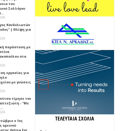
νεια του
ικού Συλλόγου
δ…
2026
γος Κανδυλιωτών
οδος" | Θλίψη για
2026
κή παράσταση με
στίνα
ακοπούλου στα
2026
έση εργασίας για
ηλο
οχείου με γνώσεις
2026
μνίτσα τίμησε τον
Καλτεζιώτη - "Με
ω…
2026
ΤΕΛΕΥΤΑΙΑ ΣΧΟΛΙΑ
κτώβριο ο 1ος
ς ορεινού
ατος Vytina For…