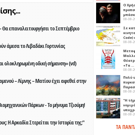
Ο Χρήσ
σης...
προπο
μπάσκ
08-08-
- Θα επαναλειτουργήσει το Σεπτέμβριο
Σε κα
κινητ
Code) 
08-08-
ούν άμεσα το Λιβαδάκι Γορτυνίας
Μεταφ
Μαλλι
Θέατρ
αι ολοκληρωμένη οδική σήμανση» (vd)
«Τα …
08-08-
Πολύ 
ενού – Λίμνης – Ματίου έχει αφεθεί στην
πυρκα
Παρασκ
08-08-
"Η τή
ιομηχανικών Πάρκων - Το μήνυμα Τζιούμη!
νομιμ
υποχρ
08-08-
ς: Η Αρκαδία Στερείται την Ιστορία της;"
ΤΑ ΠΑΝΤ