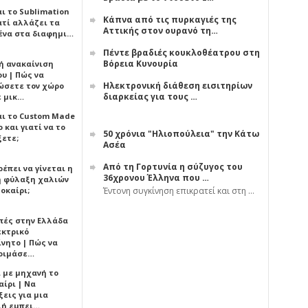
αι το Sublimation
Κάπνα από τις πυρκαγιές της
ατί αλλάζει τα
Αττικής στον ουρανό τη…
ένα στα διαφημι…
Πέντε βραδιές κουκλοθέατρου στη
Βόρεια Κυνουρία
ή ανακαίνιση
υ | Πώς να
Ηλεκτρονική διάθεση εισιτηρίων
ώσετε τον χώρο
διαρκείας για τους …
ε μικ…
αι το Custom Made
 και γιατί να το
50 χρόνια "Ηλιοπούλεια" την Κάτω
ξετε;
Ασέα
Από τη Γορτυνία η σύζυγος του
έπει να γίνεται η
36χρονου Έλληνα που …
 φύλαξη χαλιών
οκαίρι;
Έντονη συγκίνηση επικρατεί και στη …
πές στην Ελλάδα
εκτρικό
ίνητο | Πώς να
οιμάσε…
ι με μηχανή το
αίρι | Να
εις για μια
ή εμπει…