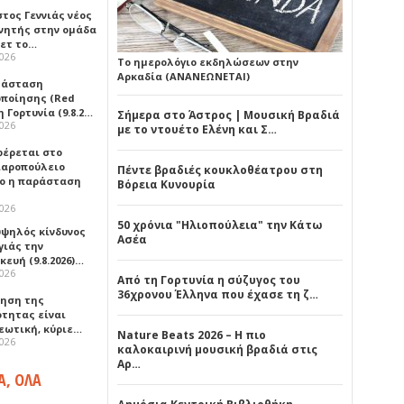
τος Γεννιάς νέος
νητής στην ομάδα
ετ το…
2026
Το ημερολόγιο εκδηλώσεων στην
Αρκαδία (ΑΝΑΝΕΩΝΕΤΑΙ)
τάσταση
οποίησης (Red
η Γορτυνία (9.8.2…
Σήμερα στο Άστρος | Μουσική Βραδιά
2026
με το ντουέτο Ελένη και Σ…
έρεται στο
αροπούλειο
Πέντε βραδιές κουκλοθέατρου στη
ο η παράσταση
Βόρεια Κυνουρία
2026
50 χρόνια "Ηλιοπούλεια" την Κάτω
υψηλός κίνδυνος
Ασέα
γιάς την
ευή (9.8.2026)…
2026
Από τη Γορτυνία η σύζυγος του
36χρονου Έλληνα που έχασε τη ζ…
ρηση της
ότητας είναι
εωτική, κύριε…
Nature Beats 2026 – Η πιο
2026
καλοκαιρινή μουσική βραδιά στις
Αρ…
Α, ΟΛΑ