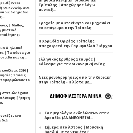
Δημόσια Κεντρική Βιβλιοθήκη
χρειάζονται
Τρίπολης | Αποχώρησε λόγω
ή τα κουφώματα
συνταξ…
νίου; 6 σημάδια
άς…
Τροχαίο με αυτοκίνητο και μηχανάκι
όνες | Μύθος,
το απόγευμα στην Τρίπολη
ή μυστικό
εποίθησης;
Η Χορωδία Ορφέας Τρίπολης
αποχαιρετά την Γαρυφαλλιά Ξιάρχου
Sun & ηλιακό
α | Τα πάντα για
ροντίδα και τη…
Ελληνικός Ερυθρός Σταυρός |
Κάλεσμα για την οικονομική ενίσχ…
 κουζίνας 2026 |
ρυφαίες τάσεις
Νέες μονοδρομήσεις από την Κυριακή
εταμορφώνουν το
στην Τρίπολη - Η λίστα με…
η σπιτιών έχουν
ΔΗΜΟΦΙΛΕΣΤΕΡΑ ΜΗΝΑ
γαλύτερη ζήτηση
α;
Το ημερολόγιο εκδηλώσεων στην
κοστίζει ένα
Αρκαδία (ΑΝΑΝΕΩΝΕΤΑΙ…
 5x5;
Σήμερα στο Άστρος | Μουσική
Βραδιά με το ντουέτο Ε…