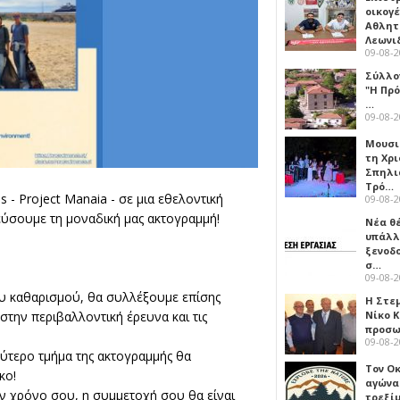
οικογέ
Αθλητ
Λεωνι
09-08-
Σύλλο
"Η Πρό
…
09-08-
Μουσι
τη Χρι
Σπηλι
Τρό…
s - Project Manaia
- σε μια εθελοντική
09-08-
ύσουμε τη μοναδική μας ακτογραμμή!
Νέα θ
υπάλλ
ξενοδ
σ…
09-08-
του καθαρισμού, θα συλλέξουμε επίσης
Η Στε
Νίκο 
την περιβαλλοντική έρευνα και τις
προσ
09-08-
ύτερο τμήμα της ακτογραμμής θα
Τον Ο
κο!
αγώνα
ον χρόνο σου, η συμμετοχή σου θα είναι
τρεξίμ