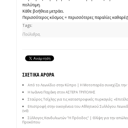
πολύτιμη.
Κάθε βοήθεια μετράει.
Περισσότερος κόσμος = περισσότερες παραλίες καθαρές
Tags:
Πούλιθρα,
ΣΧΕΤΙΚΆ ΆΡΘΡΑ
Από το Λεωνίδιο στην Κύπρο | Η Μοτοπαρέα συνεχίζει την 
Η Ιωάννα Παχάκη στον ΑΣΤΕΡΑ ΤΡΙΠΟΛΗΣ
Σταύρος Τσίχλης για τις καταστροφικές πυρκαγιές: «Επιτέλο
Επιστροφή στην οικογένεια του Αθλητικού Συλλόγου Λεωνιδ
(vd)
Σύλλογος Κανδυλιωτών "Η Πρόοδος" | Θλίψη για την απώλει
Προκόπου