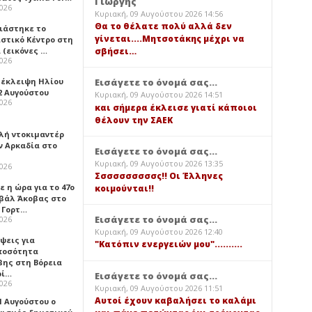
Γιώργης
2026
Κυριακή, 09 Αυγούστου 2026 14:56
Θα το θέλατε πολύ αλλά δεν
νιάστηκε το
γίνεται....Μητσοτάκης μέχρι να
ιστικό Κέντρο στη
 (εικόνες …
σβήσει…
2026
 έκλειψη Ηλίου
Εισάγετε το όνομά σας...
2 Αυγούστου
Κυριακή, 09 Αυγούστου 2026 14:51
2026
και σήμερα έκλεισε γιατί κάποιοι
θέλουν την ΣΑΕΚ
λή ντοκιμαντέρ
ν Αρκαδία στο
Εισάγετε το όνομά σας...
Κυριακή, 09 Αυγούστου 2026 13:35
2026
Σσσσσσσσσσς!! Οι Έλληνες
 η ώρα για το 47ο
κοιμούνται!!
βάλ Άκοβας στο
ι Γορτ…
Εισάγετε το όνομά σας...
2026
Κυριακή, 09 Αυγούστου 2026 12:40
ψεις για
"Κατόπιν ενεργειών μου"..........
ποσότητα
βης στη Βόρεια
ρί…
Εισάγετε το όνομά σας...
2026
Κυριακή, 09 Αυγούστου 2026 11:51
Αυτοί έχουν καβαλήσει το καλάμι
1 Αυγούστου ο