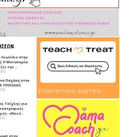
ΗΣΕΩΝ
 Λεωνίδιο στην
 | Η Μοτοπαρέα
ίζει την …
2026
ννα Παχάκη στον
Α ΤΡΙΠΟΛΗΣ
2026
ος Τσίχλης για
αταστροφικές
γιές: «Επιτέ…
2026
ροφή στην