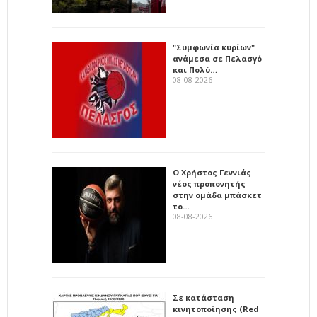
"Συμφωνία κυρίων"
ανάμεσα σε Πελασγό
και Πολύ…
08-08-2026
Ο Χρήστος Γεννιάς
νέος προπονητής
στην ομάδα μπάσκετ
το…
08-08-2026
Σε κατάσταση
κινητοποίησης (Red