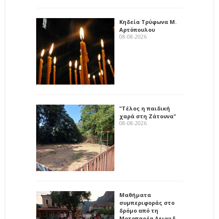
Κηδεία Τρύφωνα Μ.
Αρτόπουλου
08-08-2026
"Τέλος η παιδική
χαρά στη Ζάτουνα"
08-08-2026
Μαθήματα
συμπεριφοράς στο
δρόμο από τη
Μοτοπαρέα Λεωνιδ…