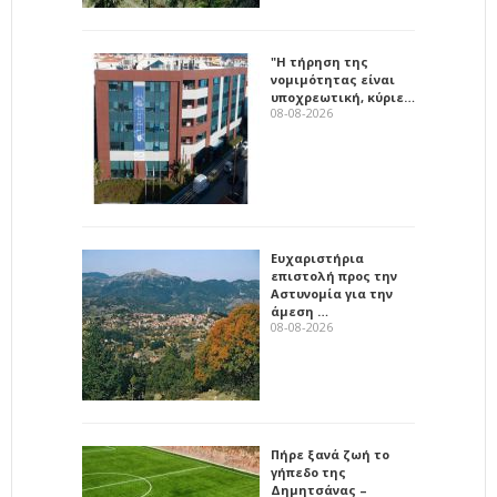
"Η τήρηση της
νομιμότητας είναι
υποχρεωτική, κύριε…
08-08-2026
Ευχαριστήρια
επιστολή προς την
Αστυνομία για την
άμεση …
08-08-2026
Πήρε ξανά ζωή το
γήπεδο της
Δημητσάνας –