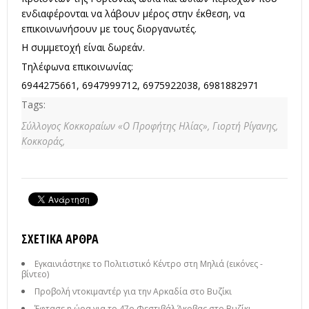
ενδιαφέρονται να λάβουν μέρος στην έκθεση, να
επικοινωνήσουν με τους διοργανωτές.
Η συμμετοχή είναι δωρεάν.
Τηλέφωνα επικοινωνίας:
6944275661, 6947999712, 6975922038, 6981882971
Tags:
Σύλλογος Κοκκοραίων «Ο Προφήτης Ηλίας»,
Γιορτή Ρίγανης,
Κοκκοράς,
ΣΧΕΤΙΚΆ ΆΡΘΡΑ
Εγκαινιάστηκε το Πολιτιστικό Κέντρο στη Μηλιά (εικόνες -
βίντεο)
Προβολή ντοκιμαντέρ για την Αρκαδία στο Βυζίκι
Έφτασε η ώρα για το 47ο Φεστιβάλ Άκοβας στο Βυζίκι