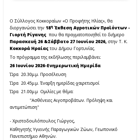
Ο Σύλλογος Κοκκοραίων «Ο Προφήτης Ηλίας», θα
η
διοργανώσει την
18
Έκθεση Αγροτικών Προϊόντων -
Γιορτή Ρίγανης
που θα πραγματοποιηθεί το διήμερο
Παρασκευή 26 &
Σάββατο 27 Ιουνίου 2026,
στην Τ. Κ.
Κοκκορά Ηραίας
του Δήμου Γορτυνίας.
Το πρόγραμμα της εκδήλωσης περιλαμβάνει:
26 Ιουνίου 2026-Ενημερωτική Ημερίδα
Ώρα 20.30μ.μ. Προσέλευση
Ώρα 20.45μ.μ. Έναρξη ημερίδας-χαιρετισμοί
Ώρα 21.00μ.μ Ομιλίες με θέμα:
"Ασθένειες Αιγοπροβάτων. Πρόληψη και
αντιμετώπιση"
- Χριστοδουλόπουλος Γιώργος,
Καθηγητής Υγιεινής Παραγωγικών Ζώων, Γεωπονικό
Πανεπιστήμιο Αθηνών.