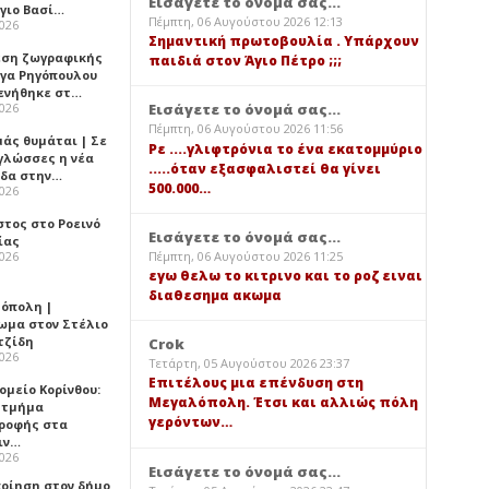
Εισάγετε το όνομά σας...
Άγιο Βασί…
Πέμπτη, 06 Αυγούστου 2026 12:13
2026
Σημαντική πρωτοβουλία . Υπάρχουν
εση ζωγραφικής
παιδιά στον Άγιο Πέτρο ;;;
ήγα Ρηγόπουλου
ενήθηκε στ…
2026
Εισάγετε το όνομά σας...
Πέμπτη, 06 Αυγούστου 2026 11:56
μάς θυμάται | Σε
Ρε ....γλιφτρόνια το ένα εκατομμύριο
 γλώσσες η νέα
.....όταν εξασφαλιστεί θα γίνει
ίδα στην…
500.000…
2026
στος στο Ροεινό
Εισάγετε το όνομά σας...
ίας
Πέμπτη, 06 Αυγούστου 2026 11:25
2026
εγω θελω το κιτρινο και το ροζ ειναι
διαθεσημα ακωμα
όπολη |
ωμα στον Στέλιο
τζίδη
Crok
2026
Τετάρτη, 05 Αυγούστου 2026 23:37
Επιτέλους μια επένδυση στη
ομείο Κορίνθου:
Μεγαλόπολη. Έτσι και αλλιώς πόλη
 τμήμα
γερόντων…
ροφής στα
ιν…
2026
Εισάγετε το όνομά σας...
ποίηση στον δήμο