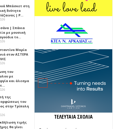
ουά Μπάσκετ στη
ική Ενότητα
βάζαινας | Ρ…
2026
σάνα | Σπάνια
λία με μουσική
ραγούδια το…
2026
σταντίνα Μαρία
νιά στον ΑΣΤΕΡΑ
ΛΗΣ
2026
ωση του
υλου με
υργία και άλεσμα
ίτ…
2026
τή της
ορφώσεως του
ος στην Τρίπολη
2026
ΤΕΛΕΥΤΑΙΑ ΣΧΟΛΙΑ
 Εκδήλωση τιμής
ήμης θα γίνει