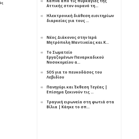
Κάπνα από τις πυρκαγιές της
άς
Αττικής στον ουρανό τη…
Ηλεκτρονική διάθεση εισιτηρίων
διαρκείας για τους …
Νέος Διάκονος στην Ιερά
Μητρόπολη Μαντινείας και Κ…
Το Σωματείο
Εργαζομένων Παναρκαδικού
Νοσοκομείου α…
SOS για το πευκοδάσος του
Λεβιδίου
Πανηγύρι και Έκθεση Τεγέας |
Επίσημα ξεκινούν τις …
Τραγική ειρωνεία στη φωτιά στα
Βίλια | Κάηκε το σπ…