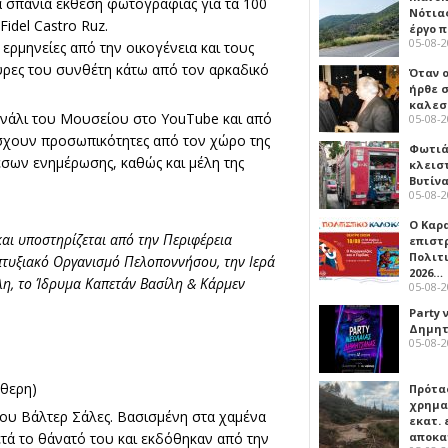
ια σπάνια έκθεση φωτογραφίας για τα 100
Νότιας
idel Castro Ruz.
έργο 
05-08-
ερμηνείες από την οικογένεια και τους
ύρες του συνθέτη κάτω από τον αρκαδικό
Όταν 
ήρθε σ
καλεσ
ανάλι του Μουσείου στο YouTube και από
05-08-
σχουν προσωπικότητες από τον χώρο της
Φωτιά
μέσων ενημέρωσης, καθώς και μέλη της
κλεισ
Βυτίν
05-08-
Ο Καρ
και υποστηρίζεται από την Περιφέρεια
επιστ
Πολιτ
πτυξιακό Οργανισμό Πελοποννήσου, την Ιερά
2026…
η, το Ίδρυμα Καπετάν Βασίλη & Κάρμεν
05-08-
Party 
Δημητ
05-08-
ύθερη)
Πρότα
χρημα
υ Βάλτερ Σάλες. Βασισμένη στα χαμένα
εκατ. 
τά το θάνατό του και εκδόθηκαν από την
αποκ