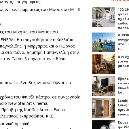
ολόγος - συγγραφέας.
ς & Γεν. Γραμματέας του Μουσείου Μ - Θ
10 λάθ
ηλεκτ
σχεδι
καθυσ
.
παρά
νες του Μίκη και του Μουσείου.
Δίκτυ
 GENERAL θα τραγουδήσουν η Καλλιόπη
σύγχρ
σταθμ
παγγελίδης, η Μαργαρίτα και ο Γιώργος
τ…
ια στο πιάνο, Δημήτρη Παπαγγελίδη στην
Δεν έχ
τον Catriel Stringaro στην κιθάρα.
για ν
μπαλκ
Έβαλε
σσα που έψελνε Βυζαντινούς ύμνους ο
το ίν
κολλά
λά…
 χρόνια του Φιντέλ Κάστρο, σε συνεργασία
Lamin
udio New Star Art Cinema.
ξύλο; 
υ Πρέσβη της Κούβας Aramis Fuente
πριν 
εσωτε
υλευτικού εκπροσώπου ΚΚΕ.
Έφυγε
ατινική Αμερική.
ηλικία