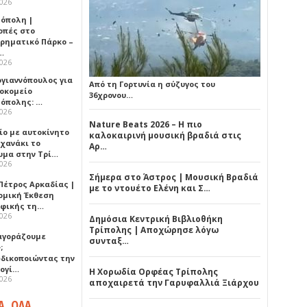
2026
όπολη |
οπές στο
ιρηματικό Πάρκο –
…
2026
ογιαννόπουλος για
Από τη Γορτυνία η σύζυγος του
ροκομείο
36χρονου…
όπολης: …
2026
Nature Beats 2026 – Η πιο
ίο με αυτοκίνητο
καλοκαιρινή μουσική βραδιά στις
ηχανάκι το
Αρ…
υμα στην Τρί…
2026
Σήμερα στο Άστρος | Μουσική Βραδιά
Πέτρος Αρκαδίας |
με το ντουέτο Ελένη και Σ…
ομική Έκθεση
φικής τη…
2026
Δημόσια Κεντρική Βιβλιοθήκη
Τρίπολης | Αποχώρησε λόγω
 αγοράζουμε
συνταξ…
;
δικοποιώντας την
ογί…
Η Χορωδία Ορφέας Τρίπολης
2026
αποχαιρετά την Γαρυφαλλιά Ξιάρχου
Α, ΟΛΑ