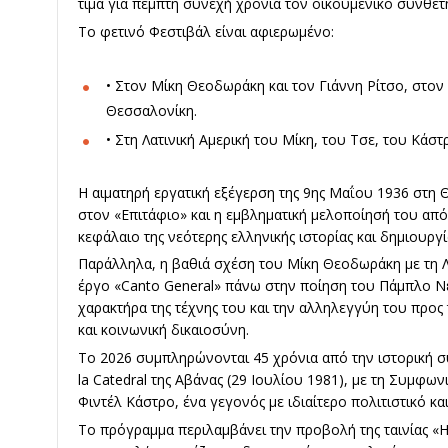
τιμά για πέμπτη συνεχή χρονιά τον οικουμενικό συνθέτη
Το φετινό Φεστιβάλ είναι αφιερωμένο:
• Στον Μίκη Θεοδωράκη και τον Γιάννη Ρίτσο, στον 
Θεσσαλονίκη.
• Στη Λατινική Αμερική του Μίκη, του Τσε, του Κάστ
Η αιματηρή εργατική εξέγερση της 9ης Μαΐου 1936 στη 
στον «Επιτάφιο» και η εμβληματική μελοποίησή του α
κεφάλαιο της νεότερης ελληνικής ιστορίας και δημιουργί
Παράλληλα, η βαθιά σχέση του Μίκη Θεοδωράκη με τη Λ
έργο «Canto General» πάνω στην ποίηση του Πάμπλο Νε
χαρακτήρα της τέχνης του και την αλληλεγγύη του προς
και κοινωνική δικαιοσύνη.
Το 2026 συμπληρώνονται 45 χρόνια από την ιστορική σ
la Catedral της Αβάνας (29 Ιουλίου 1981), με τη Συμφω
Φιντέλ Κάστρο, ένα γεγονός με ιδιαίτερο πολιτιστικό 
Το πρόγραμμα περιλαμβάνει την προβολή της ταινίας «