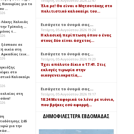
Τετάρτη, 05 Αυγούστου 2026 22:47
 Κυνουρίας για το
Έλα ρε! Θα είναι ο Μητσοτάκης στο
που …
πολιτιστικό καλοκαίρι του…
2026
ο Λάκης Χαλκιάς
Εισάγετε το όνομά σας...
την Τρίπολη ...
Τετάρτη, 05 Αυγούστου 2026 19:24
μένος τ…
Η κλασική περίπτωση όπου ο ένας
2026
στους δύο είναι άσχετος…
 ξέσπασε σε
τή οικία στη
Εισάγετε το όνομά σας...
α Αρκαδίας (εικ…
2026
Τετάρτη, 05 Αυγούστου 2026 19:23
Έχει απόλυτο δίκιο ο 17:41. Στις
αγκιόζης
εκλογές τιμωρία στην
ρέφει στο
οικογενειοκρατία,…
ιστικό Καλοκαίρι
2026
Εισάγετε το όνομά σας...
νεολαίας στη
Τετάρτη, 05 Αυγούστου 2026 19:17
σάνα!
18:24 Μεταφορικά το λένε ρε νιόνιο,
2026
που βρήκες εσύ αφορμή…
ΔΗΜΟΦΙΛΕΣΤΕΡΑ ΕΒΔΟΜΑΔΑΣ
ση
τοδότησης 2,65
ευρώ για την
ατάσ…