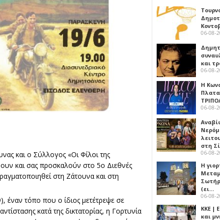
Τουρν
Δημοτ
Κοντο
06-08-
Δημητ
συναυ
και τ
06-08-
Η Κων
Πλατα
ΤΡΙΠΟ
06-08-
Αναβί
Νερόμ
λειτο
στη Σ
06-08-
ας και ο Σύλλογος «Οι Φίλοι της
υν και σας προσκαλούν στο 5ο Διεθνές
Η γιορ
Μεταμ
ραγματοποιηθεί στη Ζάτουνα και στη
Σωτήρ
(ει…
06-08-
, έναν τόπο που ο ίδιος μετέτρεψε σε
ΚΚΕ |
ντίστασης κατά της δικτατορίας, η Γορτυνία
και μν