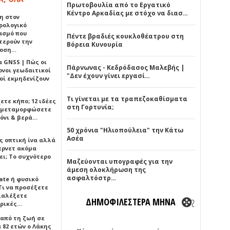
Πρωτοβουλία από το Εργατικό
Κέντρο Αρκαδίας με στόχο να διασ…
η στον
ρολογικό
ασμό που
Πέντε βραδιές κουκλοθέατρου στη
τερούν την
Βόρεια Κυνουρία
δοση…
α GNSS | Πώς οι
Πάρνωνας - Κεδρόδασος Μαλεβής |
ονοι γεωδαιτικοί
"Δεν έχουν γίνει εργασί…
οί εκμηδενίζουν
Τι γίνεται με τα τραπεζοκαθίσματα
ετε κήπο; 12 ιδέες
στη Γορτυνία;
α μεταμορφώσετε
όνι & βερά…
50 χρόνια "Ηλιοπούλεια" την Κάτω
Ασέα
ς οπτική ίνα αλλά
τερνετ ακόμα
ει; Το συχνότερο
Μαζεύονται υπογραφές για την
άμεση ολοκλήρωση της
ασφαλτόστρ…
ate ή φυσικό
Τι να προσέξετε
διαλέξετε
ΔΗΜΟΦΙΛΕΣΤΕΡΑ ΜΗΝΑ
ρικές…
 από τη ζωή σε
 82 ετών ο Λάκης