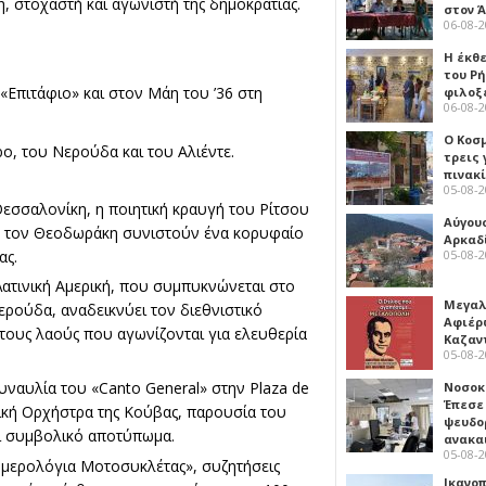
, στοχαστή και αγωνιστή της δημοκρατίας.
στον 
06-08-
Η έκθ
του Ρ
«Επιτάφιο» και στον Μάη του ’36 στη
φιλοξ
06-08-
Ο Κοσ
ρο, του Νερούδα και του Αλιέντε.
τρεις
πινακ
05-08-
Θεσσαλονίκη, η ποιητική κραυγή του Ρίτσου
Αύγου
πό τον Θεοδωράκη συνιστούν ένα κορυφαίο
Αρκαδ
ας.
05-08-
ατινική Αμερική, που συμπυκνώνεται στο
Μεγαλ
ρούδα, αναδεικνύει τον διεθνιστικό
Αφιέρ
 τους λαούς που αγωνίζονται για ελευθερία
Καζαν
05-08-
υναυλία του «Canto General» στην Plaza de
Νοσοκ
Έπεσε
νική Ορχήστρα της Κούβας, παρουσία του
ψευδο
και συμβολικό αποτύπωμα.
ανακα
05-08-
Ημερολόγια Μοτοσυκλέτας», συζητήσεις
Ικανο