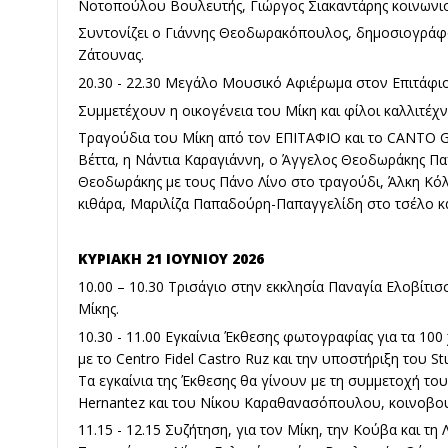
Νοτοπούλου Βουλευτής, Γιώργος Σιακαντάρης κοινωνι
Συντονίζει ο Γιάννης Θεοδωρακόπουλος, δημοσιογράφο
Ζάτουνας.
20.30 - 22.30 Μεγάλο Μουσικό Αφιέρωμα στον Επιτάφιο
Συμμετέχουν η οικογένεια του Μίκη και φίλοι καλλιτέχ
Τραγούδια του Μίκη από τον ΕΠΙΤΑΦΙΟ και το CANTO
Βέττα, η Νάντια Καραγιάννη, ο Άγγελος Θεοδωράκης Πα
Θεοδωράκης με τους Πάνο Λίνο στο τραγούδι, Άλκη Κόλ
κιθάρα, Μαριλίζα Παπαδούρη-Παπαγγελίδη στο τσέλο και 
ΚΥΡΙΑΚΗ 21 ΙΟΥΝΙΟΥ 2026
10.00 – 10.30 Τρισάγιο στην εκκλησία Παναγία Ελοβίτι
Μίκης.
10.30 - 11.00 Εγκαίνια Έκθεσης φωτογραφίας για τα 100
με το Centro Fidel Castro Ruz και την υποστήριξη του St
Τα εγκαίνια της Έκθεσης θα γίνουν με τη συμμετοχή το
Hernantez και του Νίκου Καραθανασόπουλου, κοινοβο
11.15 - 12.15 Συζήτηση, για τον Μίκη, την Κούβα και τη Λ