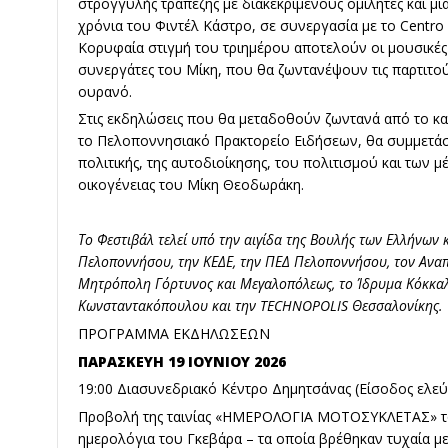
στρογγυλής τραπέζης με διακεκριμένους ομιλητές και μ
χρόνια του Φιντέλ Κάστρο, σε συνεργασία με το Centro F
Κορυφαία στιγμή του τριημέρου αποτελούν οι μουσικές 
συνεργάτες του Μίκη, που θα ζωντανέψουν τις παρτιτο
ουρανό.
Στις εκδηλώσεις που θα μεταδοθούν ζωντανά από το κ
το Πελοποννησιακό Πρακτορείο Ειδήσεων, θα συμμετά
πολιτικής, της αυτοδιοίκησης, του πολιτισμού και των 
οικογένειας του Μίκη Θεοδωράκη.
Το Φεστιβάλ τελεί υπό την αιγίδα της Βουλής των Ελλήνων 
Πελοποννήσου, την ΚΕΔΕ, την ΠΕΔ Πελοποννήσου, τον Ανα
Μητρόπολη Γόρτυνος και Μεγαλοπόλεως, το Ίδρυμα Κόκκαλ
Κωνσταντακόπουλου και την TECHNOPOLIS Θεσσαλονίκης.
ΠΡΟΓΡΑΜΜΑ ΕΚΔΗΛΩΣΕΩΝ
ΠΑΡΑΣΚΕΥΗ 19 ΙΟΥΝΙΟΥ 2026
19:00 Διασυνεδριακό Κέντρο Δημητσάνας (Είσοδος ελε
Προβολή της ταινίας «ΗΜΕΡΟΛΟΓΙΑ ΜΟΤΟΣΥΚΛΕΤΑΣ» το
ημερολόγια του Γκεβάρα – τα οποία βρέθηκαν τυχαία με