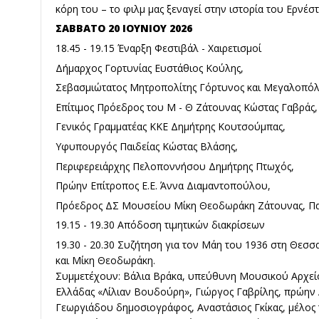
κόρη του – το φιλμ μας ξεναγεί στην ιστορία του Ερνέστ
ΣΑΒΒΑΤΟ 20 ΙΟΥΝΙΟΥ 2026
18.45 - 19.15 Έναρξη Φεστιβάλ - Χαιρετισμοί
Δήμαρχος Γορτυνίας Ευστάθιος Κούλης,
Σεβασμιώτατος Μητροπολίτης Γόρτυνος και Μεγαλοπόλε
Επίτιμος Πρόεδρος του Μ - Θ Ζάτουνας Κώστας Γαβράς,
Γενικός Γραμματέας ΚΚΕ Δημήτρης Κουτσούμπας,
Υφυπουργός Παιδείας Κώστας Βλάσης,
Περιφερειάρχης Πελοποννήσου Δημήτρης Πτωχός,
Πρώην Επίτροπος Ε.Ε. Άννα Διαμαντοπούλου,
Πρόεδρος ΔΣ Μουσείου Μίκη Θεοδωράκη Ζάτουνας, Π
19.15 - 19.30 Απόδοση τιμητικών διακρίσεων
19.30 - 20.30 Συζήτηση για τον Μάη του 1936 στη Θεσσα
και Μίκη Θεοδωράκη.
Συμμετέχουν: Βάλια Βράκα, υπεύθυνη Μουσικού Αρχεί
Ελλάδας «Λίλιαν Βουδούρη», Γιώργος Γαβρίλης, πρώην 
Γεωργιάδου δημοσιογράφος, Αναστάσιος Γκίκας, μέλος τ