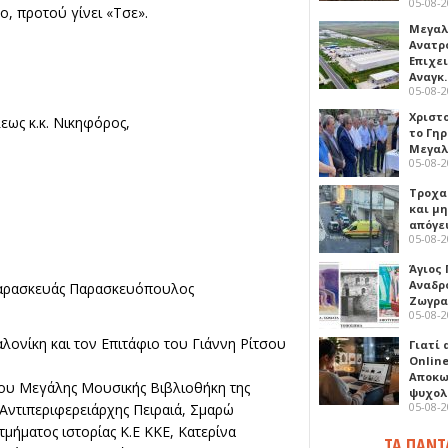
05-08-
ο, προτού γίνει «Τσε».
Μεγαλ
Ανατρ
Επιχε
Αναγκ
05-08-
Χριστ
ως κ.κ. Νικηφόρος,
το Γη
Μεγαλ
05-08-
Τροχα
και μ
απόγε
05-08-
Άγιος 
Αναδρ
αρασκευάς Παρασκευόπουλος
Ζωγρα
05-08-
λονίκη και τον Επιτάφιο του Γιάννη Ρίτσου
Γιατί
Online
Αποκω
ου Μεγάλης Μουσικής Βιβλιοθήκη της
ψυχολ
05-08-
Αντιπεριφερειάρχης Πειραιά, Σμαρώ
μήματος ιστορίας Κ.Ε ΚΚΕ, Κατερίνα
ΤΑ ΠΑΝΤ