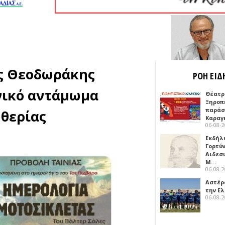
ης Θεοδωράκης
ΡΟΗ ΕΙΔ
νικό αντάμωμα
Θέατρ
Ξηροπ
παράσ
υθερίας
Καραγ
06-08-
Εκδήλ
Γορτύ
Αιδεσ
Μ…
06-08-
Αστέρα
την Ε
06-08-