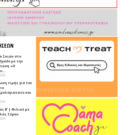
ΗΣΕΩΝ
ο Σκιών στο
ήγαδο με την
ταση «Ο
κι…
2026
ωση τιμής για τον
νιο
ιμολογιώτατο και
2026
ς Β' | Φιλικό με
λλάς Σύρου
2026