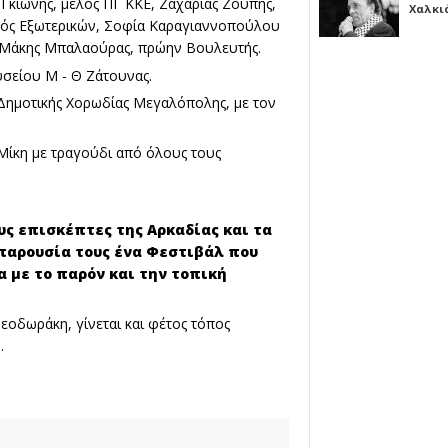
Γκιώνης, μέλος ΠΓ ΚΚΕ, Ζαχαρίας Ζούπης,
Χαλκι
γός Εξωτερικών, Σοφία Καραγιαννοπούλου
, Μάκης Μπαλαούρας, πρώην Βουλευτής.
σείου Μ - Θ Ζάτουνας.
 Δημοτικής Χορωδίας Μεγαλόπολης, με τον
Μίκη με τραγούδι από όλους τους
υς επισκέπτες της Αρκαδίας και τα
παρουσία τους ένα Φεστιβάλ που
α με το παρόν και την τοπική
εοδωράκη, γίνεται και φέτος τόπος
.