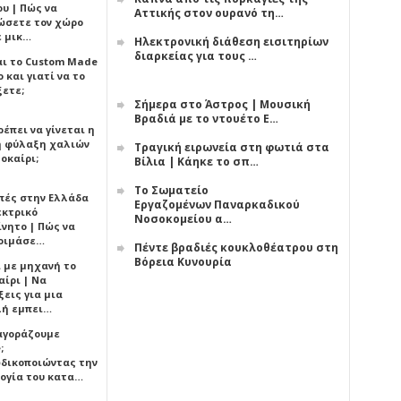
υ | Πώς να
Αττικής στον ουρανό τη…
ώσετε τον χώρο
ε μικ…
Ηλεκτρονική διάθεση εισιτηρίων
διαρκείας για τους …
αι το Custom Made
 και γιατί να το
ξετε;
Σήμερα στο Άστρος | Μουσική
Βραδιά με το ντουέτο Ε…
έπει να γίνεται η
 φύλαξη χαλιών
Τραγική ειρωνεία στη φωτιά στα
οκαίρι;
Βίλια | Κάηκε το σπ…
Το Σωματείο
πές στην Ελλάδα
Εργαζομένων Παναρκαδικού
εκτρικό
Νοσοκομείου α…
ίνητο | Πώς να
οιμάσε…
Πέντε βραδιές κουκλοθέατρου στη
Βόρεια Κυνουρία
ι με μηχανή το
αίρι | Να
εις για μια
ή εμπει…
 αγοράζουμε
;
δικοποιώντας την
ογία του κατα…