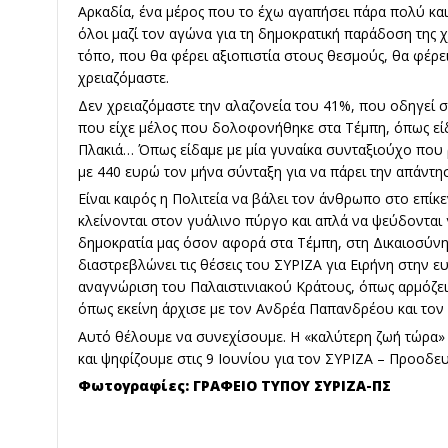
Αρκαδία, ένα μέρος που το έχω αγαπήσει πάρα πολύ και
όλοι μαζί τον αγώνα για τη δημοκρατική παράδοση της χ
τόπο, που θα φέρει αξιοπιστία στους θεσμούς, θα φέρ
χρειαζόμαστε.
Δεν χρειαζόμαστε την αλαζονεία του 41%, που οδηγεί σ
που είχε μέλος που δολοφονήθηκε στα Τέμπη, όπως είδ
Πλακιά… Όπως είδαμε με μία γυναίκα συνταξιούχο που
με 440 ευρώ τον μήνα σύνταξη για να πάρει την απάντη
Είναι καιρός η Πολιτεία να βάλει τον άνθρωπο στο επίκε
κλείνονται στον γυάλινο πύργο και απλά να ψεύδονται γ
δημοκρατία μας όσον αφορά στα Τέμπη, στη Δικαιοσύνη.
διαστρεβλώνει τις θέσεις του ΣΥΡΙΖΑ για Ειρήνη στην ε
αναγνώριση του Παλαιστινιακού Κράτους, όπως αρμόζει
όπως εκείνη άρχισε με τον Ανδρέα Παπανδρέου και τον
Αυτό θέλουμε να συνεχίσουμε. Η «καλύτερη ζωή τώρα» 
και ψηφίζουμε στις 9 Ιουνίου για τον ΣΥΡΙΖΑ – Προοδευ
Φωτογραφίες: ΓΡΑΦΕΙΟ ΤΥΠΟΥ ΣΥΡΙΖΑ-ΠΣ