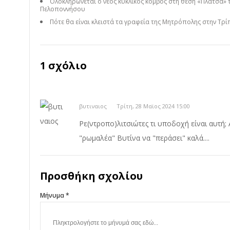
Ολοκληρώνεται ο νέος κυκλικός κόμβος στη θέση «Πλάτσα» 
Πελοποννήσου
Πότε θα είναι κλειστά τα γραφεία της Μητρόπολης στην Τρί
1 σχόλιο
βυτιναιος
Τρίτη, 28 Μαϊος 2024 15:00
Ρε(ντροπο)λιτσιώτες τι υποδοχή είναι αυτή;
"ρωμαλέα" Βυτίνα να "περάσει" καλά....
Προσθήκη σχολίου
Μήνυμα *