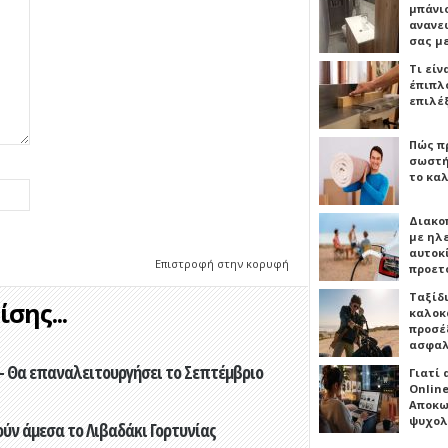
μπάνιο
ανανε
σας μ
Τι είν
έπιπλο
επιλέ
Πώς πρ
σωστή
το καλ
Διακο
με ηλ
αυτοκ
Επιστροφή στην κορυφή
προετ
Ταξίδ
σης...
καλοκ
προσέξ
ασφαλ
- Θα επαναλειτουργήσει το Σεπτέμβριο
Γιατί
Online
Αποκω
ψυχολ
ούν άμεσα το Λιβαδάκι Γορτυνίας