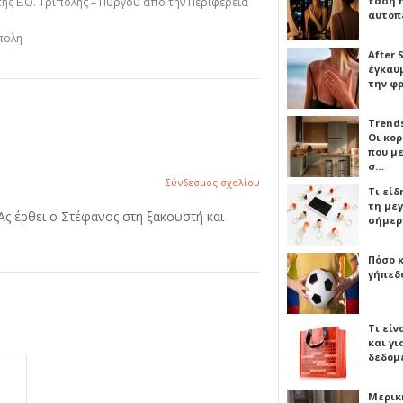
τάση 
της Ε.Ο. Τρίπολης – Πύργου από την Περιφέρεια
αυτοπ
πολη
After 
έγκαυμ
την φ
Trends
Οι κο
που μ
σ…
Σύνδεσμος σχολίου
Τι είδ
τη με
 Ας έρθει ο Στέφανος στη ξακουστή και
σήμερ
Πόσο 
γήπεδο
Τι είν
και γι
δεδομ
Μερικ