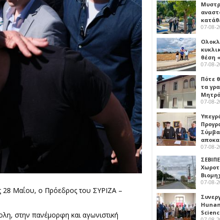
Μυστρ
αναστ
κατάθ
07-08-
Ολοκλ
κυκλι
θέση 
07-08-
Πότε θ
τα γρ
Μητρό
07-08-
Υπεγρ
Προγρ
Σύμβα
αποκα
07-08-
ΣΕΒΙΠΕ
Χωροτ
Βιομη
07-08-
ης 28 Μαΐου, ο Πρόεδρος του ΣΥΡΙΖΑ –
Συνερ
Hunan 
Scien
πολη, στην πανέμορφη και αγωνιστική
07-08-