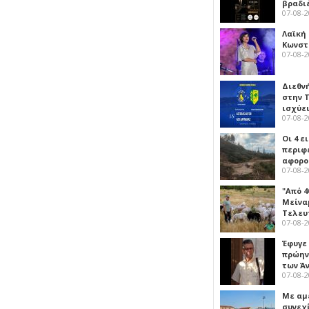
βραδι
07-08-
Λαϊκή
Κωνστα
07-08-
Διεθν
στην Τ
ισχύει
07-08-
Οι 4 ε
περιφ
αφορο
07-08-
"Από 4
Μείναμ
Τελευ
07-08-
Έφυγε
πρώην
των Ά
07-08-
Με αμ
συνεχί