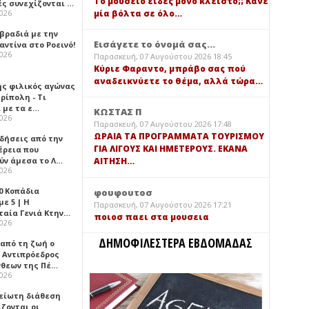
Τό μουσείο είδες μόνο κλειστό;; Κάνε
ές συνεχίζονται …
μία βόλτα σε όλο…
2026
 βραδιά με την
Εισάγετε το όνομά σας...
ντίνα στο Ροεινό!
2026
Παρασκευή, 07 Αυγούστου 2026 18:45
Κύριε Φαραντο, μπράβο σας πού
αναδεικνύετε το θέμα, αλλά τώρα…
ής φιλικός αγώνας
ρίπολη - Τι
 με τα ε…
ΚΩΣΤΑΣ Π
2026
Παρασκευή, 07 Αυγούστου 2026 17:48
ΩΡΑΙΑ ΤΑ ΠΡΟΓΡΑΜΜΑΤΑ ΤΟΥΡΙΣΜΟΥ
ιδήσεις από την
ΓΙΑ ΛΙΓΟΥΣ ΚΑΙ ΗΜΕΤΕΡΟΥΣ. ΕΚΑΝΑ
έρεια που
ύν άμεσα το Λ…
ΑΙΤΗΣΗ…
2026
0 Κοπάδια
φουφουτοσ
ε 5 | Η
Παρασκευή, 07 Αυγούστου 2026 17:21
ταία Γενιά Κτην…
ποιοσ παει στα μουσεια
2026
ΔΗΜΟΦΙΛΕΣΤΕΡΑ ΕΒΔΟΜΑΔΑΣ
 από τη ζωή ο
 Αντιπρόεδρος
νθεων της Πέ…
2026
είωτη διάθεση
ζονται οι