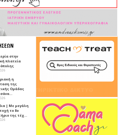
ΗΣΕΩΝ
κερία στην
ική πλατεία
όπολης
2026
υριακή η
ταση της
τικής Ομάδας
τσάνα…
2026
δια | Με μεγάλη
τοχή το 8ο
τήριο της τέχ…
2026