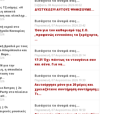
Εισάγετε το όνομά σας...
Σάββατο, 08 Αυγούστου 2026 00:02
ς Τζιούμης: «Η
ΔΥΣΤΥΧΩΣ!!! ΑΥΤΟΥΣ ΨΗΦΙΖΟΥΜΕ...
λη αποκτά
ονη και ολοκληρ…
2026
Εισάγετε το όνομά σας...
Παρασκευή, 07 Αυγούστου 2026 23:42
πή νερού στο
Όσο για τον καθαρισμό της Ε.Ο.
ήγαδο Κυνουρίας
2026
,προφανώς εννοούσες τα ξερόχορτα,
…
κή βραδιά με τους
ο Αδαμόπουλο και
Εισάγετε το όνομά σας...
 Βαρο…
Παρασκευή, 07 Αυγούστου 2026 20:14
2026
17:21 Όχι πάντως τα ντουγάνια σαν
και σένα. Για να…
Ν για την
λη, η σπουδαία
ταση του
Εισάγετε το όνομά σας...
ημ…
Παρασκευή, 07 Αυγούστου 2026 19:33
2026
Λειτούργησε μόνο για 20 μέρες και
ιο Άστρος | 2ο
χρειαζότανε συντήρηση συντήρηση;;;
 Party στο πλαίσιο
Τι…
tell…
2026
Εισάγετε το όνομά σας...
 | Οι
Παρασκευή, 07 Αυγούστου 2026 18:53
αιρινές μουσικές