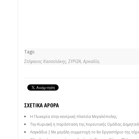
Tags:
Στέφανος Κασσελάκης,
ΣΥΡΙΖΑ,
Αρκαδία,
ΣΧΕΤΙΚΆ ΆΡΘΡΑ
Η Γλυκερία στην κεντρική πλατεία Μεγαλόπολης
Την Κυριακή η παράσταση της Χορευτικής Ομάδας Δημητσάν
Λαγκάδια | Με μεγάλη συμμετοχή το 8ο Εργαστήριο της τέχνη