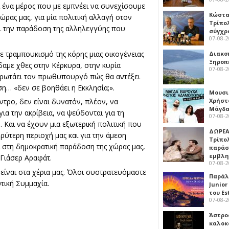
 ένα μέρος που με εμπνέει να συνεχίσουμε
Κώστα
ώρας μας, για μία πολιτική αλλαγή στον
Τρίπο
ει την παράδοση της αλληλεγγύης που
σύγχρ
07-08-
ε τραμπουκισμό της κόρης μιας οικογένειας
Διακο
Ξηροπ
αμε χθες στην Κέρκυρα, στην κυρία
07-08-
 ρωτάει τον πρωθυπουργό πώς θα αντέξει
ση… «δεν σε βοηθάει η Εκκλησία;».
Μουσι
Χρήστ
ντρο, δεν είναι δυνατόν, πλέον, να
Μάγδα
ια την ακρίβεια, να ψεύδονται για τη
07-08-
 Και να έχουν μια εξωτερική πολιτική που
ΔΩΡΕΑ
υρύτερη περιοχή μας και για την άμεση
Τρίπο
 στη δημοκρατική παράδοση της χώρας μας,
παράσ
εμβλ
 Γιάσερ Αραφάτ.
07-08-
είναι στα χέρια μας. Όλοι συστρατευόμαστε
Παράλ
τική Συμμαχία.
Junior
του Es
07-08-
Άστρος
καλοκ