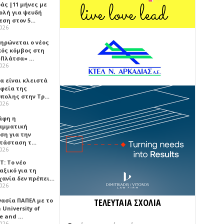
άς |11 μήνες με
ολή για ψευδή
εση στον 5…
2026
ηρώνεται ο νέος
κός κόμβος στη
«Πλάτσα» …
2026
α είναι κλειστά
αφεία της
πολης στην Τρ…
2026
άφη η
αμματική
ση για την
τάσταση τ…
2026
Τ: Το νέο
αξικό για τη
χανία δεν πρέπει…
2026
γασία ΠΑΠΕΛ με το
ΤΕΛΕΥΤΑΙΑ ΣΧΟΛΙΑ
University of
ce and …
2026