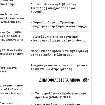
ή μυστικό
εποίθησης;
Δημόσια Κεντρική Βιβλιοθήκη
Τρίπολης | Αποχώρησε λόγω
συνταξ…
Sun & ηλιακό
α | Τα πάντα για
ροντίδα και τη…
Η Χορωδία Ορφέας Τρίπολης
αποχαιρετά την Γαρυφαλλιά Ξιάρχου
 κουζίνας 2026 |
ρυφαίες τάσεις
Πρωτοβουλία από το Εργατικό
εταμορφώνουν το
Κέντρο Αρκαδίας με στόχο να διασ…
η σπιτιών έχουν
Νέες μονοδρομήσεις από την Κυριακή
γαλύτερη ζήτηση
στην Τρίπολη - Η λίστα με…
α;
Τροχαίο με αυτοκίνητο και μηχανάκι
κοστίζει ένα
το απόγευμα στην Τρίπολη
 5x5;
ΔΗΜΟΦΙΛΕΣΤΕΡΑ ΜΗΝΑ
αι το Sublimation
ατί αλλάζει τα
ένα στα διαφημι…
Το ημερολόγιο εκδηλώσεων στην
Αρκαδία (ΑΝΑΝΕΩΝΕΤΑΙ…
ή ανακαίνιση
Κάπνα από τις πυρκαγιές της