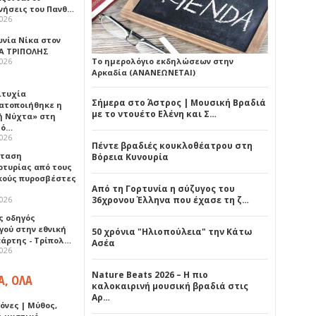
νήσεις του Πανθ…
2026
ωνία Νίκα στον
Α ΤΡΙΠΟΛΗΣ
2026
Το ημερολόγιο εκδηλώσεων στην
Αρκαδία (ΑΝΑΝΕΩΝΕΤΑΙ)
ιτυχία
Σήμερα στο Άστρος | Μουσική Βραδιά
ατοποιήθηκε η
με το ντουέτο Ελένη και Σ…
ή Νύχτα» στη
λό…
2026
Πέντε βραδιές κουκλοθέατρου στη
σταση
Βόρεια Κυνουρία
ρτυρίας από τους
κούς πυροσβέστες
Από τη Γορτυνία η σύζυγος του
2026
36χρονου Έλληνα που έχασε τη ζ…
ς οδηγός
γού στην εθνική
50 χρόνια "Ηλιοπούλεια" την Κάτω
πάρτης - Τρίπολ…
Ασέα
2026
Nature Beats 2026 – Η πιο
Α, ΟΛΑ
καλοκαιρινή μουσική βραδιά στις
Αρ…
όνες | Μύθος,