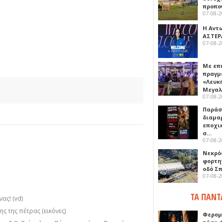
προπο
07-08-
Η Αντ
ΑΣΤΕΡ
07-08-
Με επ
πραγμ
«Λευκ
Μεγα
07-08-
Παρά
διαμα
εποχι
σ…
07-08-
Νεκρό
φορτη
οδό Σ
07-08-
ΤΑ ΠΑΝΤ
ας! (vd)
ς της πέτρας (εικόνες)
Φερομ