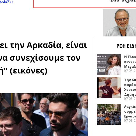
ι την Αρκαδία, είναι
ΡΟΗ ΕΙΔ
να συνεχίσουμε τον
Η Γλυ
κεντρ
Μεγαλ
" (εικόνες)
07-08-
Την Κ
παράσ
Χορευ
Δημη
07-08-
Λαγκά
συμμε
Εργασ
07-08-