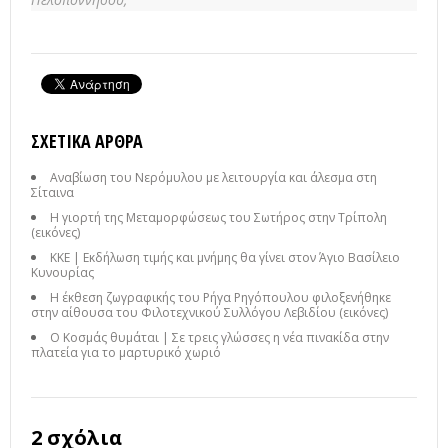
ΣΧΕΤΙΚΆ ΆΡΘΡΑ
Αναβίωση του Νερόμυλου με λειτουργία και άλεσμα στη
Σίταινα
Η γιορτή της Μεταμορφώσεως του Σωτήρος στην Τρίπολη
(εικόνες)
ΚΚΕ | Εκδήλωση τιμής και μνήμης θα γίνει στον Άγιο Βασίλειο
Κυνουρίας
Η έκθεση ζωγραφικής του Ρήγα Ρηγόπουλου φιλοξενήθηκε
στην αίθουσα του Φιλοτεχνικού Συλλόγου Λεβιδίου (εικόνες)
Ο Κοσμάς θυμάται | Σε τρεις γλώσσες η νέα πινακίδα στην
πλατεία για το μαρτυρικό χωριό
2 σχόλια