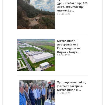
χρηματοδότησης 2,65
εκατ. ευρώ για την
αποκατάσ…
05-08-2026
Μεγαλόπολη |
Ανατροπές στο
Επιχειρηματικό
Πάρκο – Αναγκ…
05-08-2026
Χριστογιαννόπουλος
για το Γηροκομείο
Μεγαλόπολης: …
05-08-2026