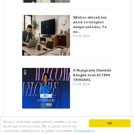
Έβαλες οπτική ίνα
αλλά το ίντερνετ
ακόμα κολλάει; Το
συ…
05-08-2026
Η Νιγηριανή Olamide
Adugbe στον ΑΣΤΕΡΑ
ΤΡΙΠΟΛΗΣ
05-08-2026
Αυτός ο ιστότοπος χρησιμοποιεί cookies για την
Ok!
καλύτερη εμπειρία σας. Με τη χρήση αυτού του
All rights reserved
KalimeraArkadia
ιστότοπου, αποδέχεστε τη χρήση των cookies.
Πληροφορίες