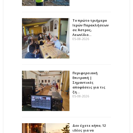
Το πρώτο τριήμερο
Ιερών Παρακλήσεων
σε Άστρος,
Λεωνίδιο…
05-08-2026
Περιφερειακή
Επιτροπή |
Σημαντικές
αποφάσεις για τις
ζη…
05-08-2026
Δεν έχετε κήπο; 12
ιδέες για να