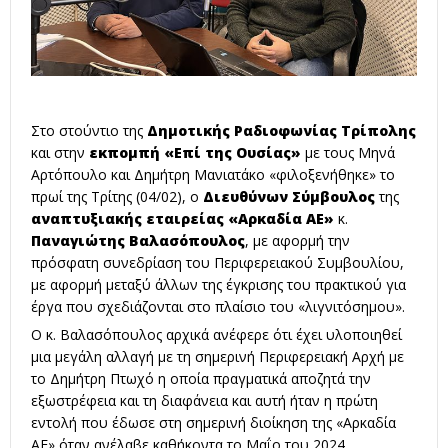
Στο στούντιο της
Δημοτικής Ραδιοφωνίας Τρίπολης
και στην
εκπομπή «Επί της Ουσίας»
με τους Μηνά
Αρτόπουλο και Δημήτρη Μανιατάκο «φιλοξενήθηκε» το
πρωί της Τρίτης (04/02), ο
Διευθύνων Σύμβουλος
της
αναπτυξιακής εταιρείας «Αρκαδία ΑΕ»
κ.
Παναγιώτης Βαλασόπουλος
, με αφορμή την
πρόσφατη συνεδρίαση του Περιφερειακού Συμβουλίου,
με αφορμή μεταξύ άλλων της έγκρισης του πρακτικού για
έργα που σχεδιάζονται στο πλαίσιο του «λιγνιτόσημου».
Ο κ. Βαλασόπουλος αρχικά ανέφερε ότι έχει υλοποιηθεί
μια μεγάλη αλλαγή με τη σημερινή Περιφερειακή Αρχή με
το Δημήτρη Πτωχό η οποία πραγματικά αποζητά την
εξωστρέφεια και τη διαφάνεια και αυτή ήταν η πρώτη
εντολή που έδωσε στη σημερινή διοίκηση της «Αρκαδία
ΑΕ» όταν ανέλαβε καθήκοντα το Μαΐο του 2024.