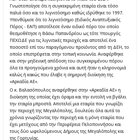
Γνωστοποίησε ότι η συγκεκριμένη εταιρία είναι τόσο
παλιά όσο και το λιγνιτόσημο καθώς ιδρύθηκε το 1997.
Υπενθύμισε ότι το λιγνιτόσημο (Ειδικός Αναπτυξιακός
Πόρος - ΕΑΠ) αποτέλεσε έναν ειδικό πόρο τον οποίο
θεσμοθέτησε η Βάσω Παπανδρέου ως τότε Υπουργός
ΠΕΧΩΔΕ για τις λιγνιτικές περιοχές και αποτελεί ένα
ποσοστό επί του παραγόμενου προϊόντος από τη ΔΕΗ, το
οποίο επιστρέφεται στην τοπική κοινωνία. Αναφέρθηκε
και στην μηδενική απόδοση του συγκεκριμένου πόρου
όλα τα προηγούμενα χρόνια και αυτή ήταν η κληρονομιά
καλώς ή κακώς που έλαβε η σημερινή διοίκηση της
«Αρκαδία ΑΕ».
Ο κ. Βαλασόπουλος αναφέρθηκε στην «Αρκαδία ΑΕ» η
διοίκηση της οποίας έχει όραμα και την εντολή να βγάλει
την εταιρία μπροστά. Αποτελεί μια εταιρία που γνωρίζει
την περιοχή της Μεγαλόπολης, δουλεύει όλα αυτά τα
χρόνια γνωρίζοντας την περιοχή και η μόνη εταιρία που
έχει μετόχους από την Περιφέρεια Πελοποννήσου και
τους δύο ωφελούμενους Δήμους της Μεγαλόπολης και
της Γορτυνίας.