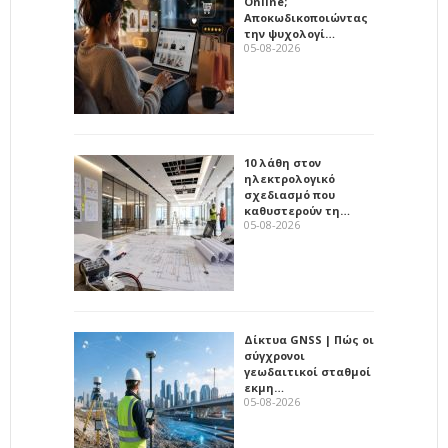
Online;
Αποκωδικοποιώντας
την ψυχολογί…
05-08-2026
10 λάθη στον
ηλεκτρολογικό
σχεδιασμό που
καθυστερούν τη…
05-08-2026
Δίκτυα GNSS | Πώς οι
σύγχρονοι
γεωδαιτικοί σταθμοί
εκμη…
05-08-2026