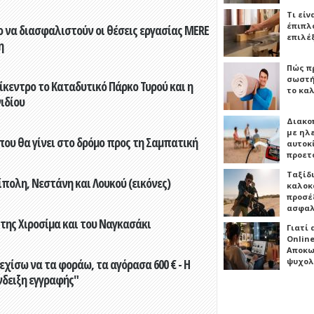
Τι είν
έπιπλο
 να διασφαλιστούν οι θέσεις εργασίας MERE
επιλέ
η
Πώς πρ
σωστή
ίκεντρο το Καταδυτικό Πάρκο Τυρού και η
το καλ
ιδίου
Διακο
με ηλ
που θα γίνει στο δρόμο προς τη Σαμπατική
αυτοκ
προετ
Ταξίδ
πολη, Νεστάνη και Λουκού (εικόνες)
καλοκ
προσέξ
ασφαλ
 της Χιροσίμα και του Ναγκασάκι
Γιατί
Online
Αποκω
ψυχολ
εχίσω να τα φοράω, τα αγόρασα 600 € - Η
νδειξη εγγραφής"