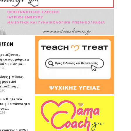
ΗΣΕΩΝ
χρειάζονται
ή τα κουφώματα
ινίου; 6 σημά…
2026
όνες | Μύθος,
ή μυστικό
εποίθησης;
2026
Sun & ηλιακό
α | Τα πάντα για
ροντ…
2026
 κουζίνας 2026 |