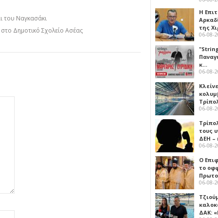
Η Επι
αι του Ναγκασάκι
Αρκαδ
της Χ
η στο Δημοτικό Σχολείο Ασέας
06-08-
"Strin
Παναγ
κ…
06-08-
Κλείν
κολυμ
Τρίπο
06-08-
Τρίπο
τους 
ΔΕΗ –
06-08-
Ο Επι
το οφφ
Πρωτο
06-08-
Τζιού
καλοκ
ΔΑΚ: 