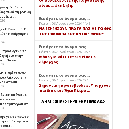
Οι συντελεστές της παράστασης
είναι ... έκπληξη;
τροπή Ειρήνης
ίας τιμά τη μνήμη
ιροσίμα …
Εισάγετε το όνομά σας...
2026
Πέμπτη, 06 Αυγούστου 2026 14:48
ΝΑ ΕΞΗΓΗΣΟΥΝ ΠΡΩΤΑ ΠΩΣ ΜΕ ΤΟ 60%
gs of Passion": Ο
ιώτης Μάργαρης
ΤΟΥ ΟΙΚΟΝΟΜΙΚΟΥ ΑΝΤΙΚΕΙΜΕΝΟΥ…
2026
Εισάγετε το όνομά σας...
ει προσωρινά το
Πέμπτη, 06 Αυγούστου 2026 13:24
βητήριο στην
Μόνο για κάτι τέτοια είναι ο
λη - Θα επα…
δήμαρχος
2026
λη: Παρίσταναν
Εισάγετε το όνομά σας...
υπαλλήλους της
Πέμπτη, 06 Αυγούστου 2026 12:13
 και αποσπ…
Σημαντική πρωτοβουλία . Υπάρχουν
2026
παιδιά στον Άγιο Πέτρο ;;;
φάνιος απένειμε
ίκιο του
ΔΗΜΟΦΙΛΕΣΤΕΡΑ ΕΒΔΟΜΑΔΑΣ
πρεσβυτέρου στ…
2026
μης για το πρώτο
αιρινό Camp στο
«Η επιτ…