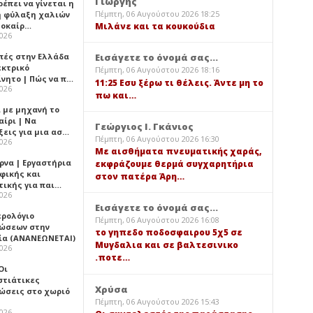
Γιώργης
έπει να γίνεται η
Πέμπτη, 06 Αυγούστου 2026 18:25
 φύλαξη χαλιών
λοκαίρ…
Μιλάνε και τα κουκούδια
2026
πές στην Ελλάδα
Εισάγετε το όνομά σας...
εκτρικό
Πέμπτη, 06 Αυγούστου 2026 18:16
ίνητο | Πώς να π…
11:25 Εσυ ξέρω τι θέλεις. Άντε μη το
2026
πω και…
ι με μηχανή το
αίρι | Να
Γεώργιος Ι. Γκάνιος
ξεις για μια ασ…
Πέμπτη, 06 Αυγούστου 2026 16:30
2026
Με αισθήματα πνευματικής χαράς,
ρνα | Εργαστήρια
εκφράζουμε θερμά συγχαρητήρια
φικής και
στον πατέρα Άρη…
τικής για παι…
2026
Εισάγετε το όνομά σας...
ερολόγιο
Πέμπτη, 06 Αυγούστου 2026 16:08
ώσεων στην
το γηπεδο ποδοσφαιρου 5χ5 σε
ία (ΑΝΑΝΕΩΝΕΤΑΙ)
Μυγδαλια και σε βαλτεσινικο
2026
.ποτε…
 Οι
στιάτικες
Χρύσα
ώσεις στο χωριό
Πέμπτη, 06 Αυγούστου 2026 15:43
2026