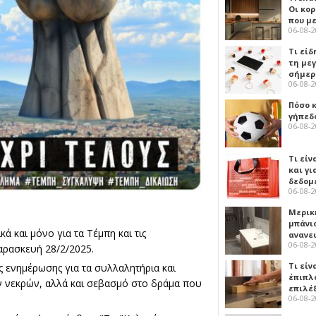
Οι κο
που μ
06-08-
Τι είδ
τη με
σήμερ
06-08-
Πόσο 
γήπεδο
06-08-
Τι είν
και γι
δεδομ
06-08-
Μερικ
μπάνιο
 και μόνο για τα Τέμπη και τις
ανανε
06-08-
αρασκευή 28/2/2025.
Τι είν
 ενημέρωσης για τα συλλαλητήρια και
έπιπλο
 νεκρών, αλλά και σεβασμό στο δράμα που
επιλέ
06-08-