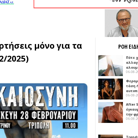
τήσεις μόνο για τα
ΡΟΗ ΕΙΔ
2/2025)
Πότε 
αλλαγ
αλουμ
06-08-
Φερομ
τάση 
αυτοπ
06-08-
After 
έγκαυμ
την φ
06-08-
Trends