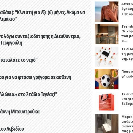
After 
έγκαυμ
άκι): "Κλειστή για έξι (6) μήνες. Ακόμα να
την φ
λιμάκιο"
Trends
Οι κο
ε λόγω συνταξιοδότησης η Διευθύντρια,
που μ
σ…
 Γεωργούλη
Τι είδ
τη με
σήμερ
παταλάτε το νερό"
Πόσο 
ο για να φτάσει γρήγορα σε ασθενή
γήπεδο
λώνια» στο Στάδιο Τεγέας!"
Τι είν
και γι
δεδομ
Γιάννη Μπουντρούκα
Μερικ
μπάνιο
ανανε
του Λεβιδίου
σας μ