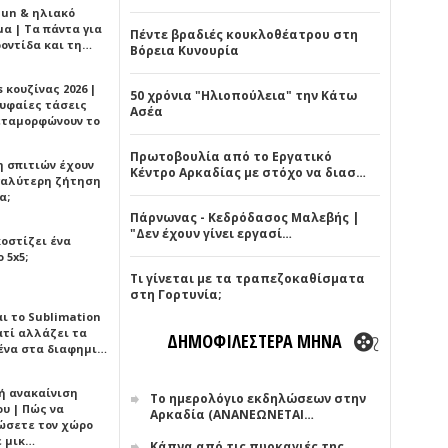
Sun & ηλιακό
α | Τα πάντα για
Πέντε βραδιές κουκλοθέατρου στη
ροντίδα και τη…
Βόρεια Κυνουρία
 κουζίνας 2026 |
50 χρόνια "Ηλιοπούλεια" την Κάτω
ρυφαίες τάσεις
Ασέα
εταμορφώνουν το
Πρωτοβουλία από το Εργατικό
η σπιτιών έχουν
Κέντρο Αρκαδίας με στόχο να διασ…
γαλύτερη ζήτηση
α;
Πάρνωνας - Κεδρόδασος Μαλεβής |
"Δεν έχουν γίνει εργασί…
κοστίζει ένα
 5x5;
Τι γίνεται με τα τραπεζοκαθίσματα
στη Γορτυνία;
αι το Sublimation
ατί αλλάζει τα
ΔΗΜΟΦΙΛΕΣΤΕΡΑ ΜΗΝΑ
ένα στα διαφημι…
ή ανακαίνιση
Το ημερολόγιο εκδηλώσεων στην
υ | Πώς να
Αρκαδία (ΑΝΑΝΕΩΝΕΤΑΙ…
ώσετε τον χώρο
ε μικ…
Κάπνα από τις πυρκαγιές της