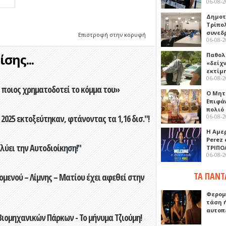
06-08-
Δημοτ
Τρίπο
συνεδ
Επιστροφή στην κορυφή
06-08-
Παθολ
σης...
«δείχ
εκτίμ
06-08-
ποιος χρηματοδοτεί το κόμμα του»
Ο Μητ
Επιφά
πολιό
06-08-
2025 εκτοξεύτηκαν, φτάνοντας τα 1,16 δισ."!
Η Αμε
Perez
ύει την Αυτοδιοίκηση!"
ΤΡΙΠΟ
06-08-
ΤΑ ΠΑΝΤ
ενού – Λίμνης – Ματίου έχει αφεθεί στην
Φερομ
τάση 
αυτοπ
ιομηχανικών Πάρκων - Το μήνυμα Τζιούμη!