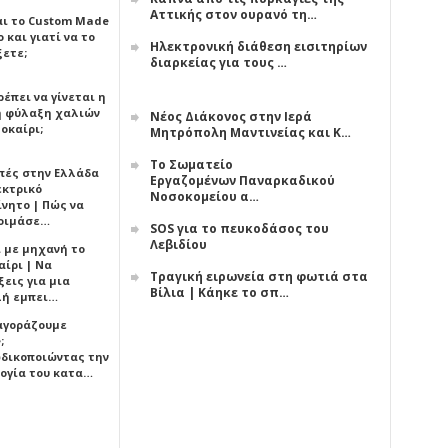
Αττικής στον ουρανό τη…
αι το Custom Made
 και γιατί να το
Ηλεκτρονική διάθεση εισιτηρίων
ξετε;
διαρκείας για τους …
έπει να γίνεται η
 φύλαξη χαλιών
Νέος Διάκονος στην Ιερά
οκαίρι;
Μητρόπολη Μαντινείας και Κ…
Το Σωματείο
πές στην Ελλάδα
Εργαζομένων Παναρκαδικού
εκτρικό
Νοσοκομείου α…
ίνητο | Πώς να
οιμάσε…
SOS για το πευκοδάσος του
Λεβιδίου
ι με μηχανή το
αίρι | Να
Τραγική ειρωνεία στη φωτιά στα
εις για μια
Βίλια | Κάηκε το σπ…
ή εμπει…
 αγοράζουμε
;
δικοποιώντας την
ογία του κατα…