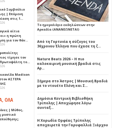
2026
ικό Συμβούλιο
λης | Επόμενη
ρίαση στις 1…
2026
Το ημερολόγιο εκδηλώσεων στην
Αρκαδία (ΑΝΑΝΕΩΝΕΤΑΙ)
ογικά αίτια
νει» η πρώτη
ηση για τον θάν…
Από τη Γορτυνία η σύζυγος του
2026
36χρονου Έλληνα που έχασε τη ζ…
ροπολίτης
νιος τίμησε τον
Nature Beats 2026 – Η πιο
 Πρωτοψάλτη το…
καλοκαιρινή μουσική βραδιά στις
2026
Αρ…
ρικανίδα Madison
 στον ΑΣΤΕΡΑ
Σήμερα στο Άστρος | Μουσική Βραδιά
ΛΗΣ
με το ντουέτο Ελένη και Σ…
2026
Δημόσια Κεντρική Βιβλιοθήκη
Α, ΟΛΑ
Τρίπολης | Αποχώρησε λόγω
συνταξ…
όνες | Μύθος,
ή μυστικό
εποίθησης;
Η Χορωδία Ορφέας Τρίπολης
αποχαιρετά την Γαρυφαλλιά Ξιάρχου