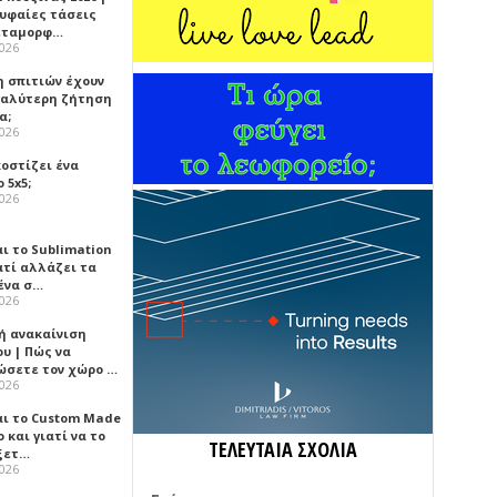
ρυφαίες τάσεις
εταμορφ…
2026
η σπιτιών έχουν
γαλύτερη ζήτηση
α;
2026
κοστίζει ένα
 5x5;
2026
αι το Sublimation
ατί αλλάζει τα
ένα σ…
2026
ή ανακαίνιση
υ | Πώς να
ώσετε τον χώρο …
2026
αι το Custom Made
 και γιατί να το
ΤΕΛΕΥΤΑΙΑ ΣΧΟΛΙΑ
ξετ…
2026