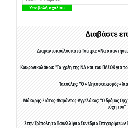
Διαβάστε επί
Διαμαντοπούλου κατά Τσίπρα: «Να απαντήσει 
Κουφονικολάκου: "Τα χρέη της ΝΔ και του ΠΑΣΟΚ για το 
Τατούλης: "Ο «Μητσοτακισμός» διαλ
Μάκαρης-Σιάτος-Φαράντος-Αγγελάκος: "Ο δρόμος Ορχομ
τύχη του"
Στην Τρίπολη το Πανελλήνιο Συνέδριο Επιχειρήσεων Β