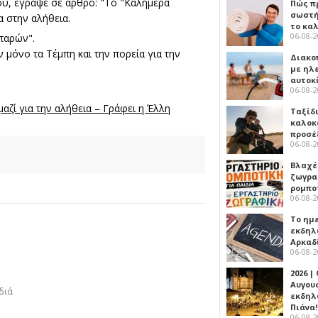
ου, έγραψε σε άρθρο: "Το "Καλημέρα
Πώς πρ
σωστή
α στην αλήθεια.
το κα
06-08-
παρών".
ν μόνο τα Τέμπη και την πορεία για την
Διακο
με ηλ
αυτοκ
06-08-
αζί για την αλήθεια – Γράφει η Έλλη
Ταξίδ
καλοκ
προσέ
06-08-
Βλαχέ
ζωγρα
ρομπο
06-08-
Το ημ
εκδηλ
Αρκαδ
06-08-
2026 |
Αυγου
διά
εκδηλ
Πιάνα!
06-08-