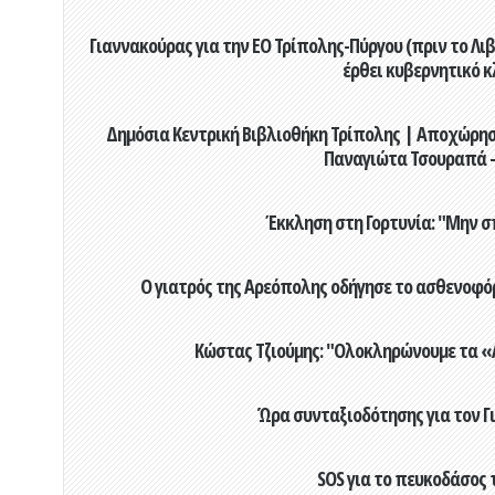
Γιαννακούρας για την EO Τρίπολης-Πύργου (πριν το Λιβαδ
έρθει κυβερνητικό κ
Δημόσια Κεντρική Βιβλιοθήκη Τρίπολης | Αποχώρησ
Παναγιώτα Τσουραπά -
Έκκληση στη Γορτυνία: "Μην σ
Ο γιατρός της Αρεόπολης οδήγησε το ασθενοφόρ
Κώστας Τζιούμης: "Ολοκληρώνουμε τα «Α
Ώρα συνταξιοδότησης για τον 
SOS για το πευκοδάσος 