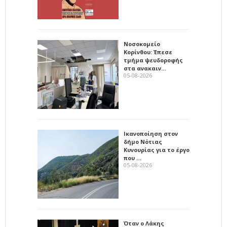
Νοσοκομείο
Κορίνθου: Έπεσε
τμήμα ψευδοροφής
στα ανακαιν…
05-08-2026
Ικανοποίηση στον
δήμο Νότιας
Κυνουρίας για το έργο
που …
05-08-2026
Όταν ο Λάκης