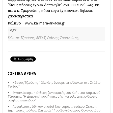
ίδιους πόρους έχουν δαπανηθεί 250.000 ευρώ. «Ας μας
πει ο κ. Σμυρνιώτης πόσα έργα έχει κάνει», δήλωσε
χαρακτηριστικά.
Κείμενο |
www.kalimera-arkadia.gr
Tags:
Κώστας Τζιούμης,
ΔΕΥΑΤ,
Γιάννης Σμυρνιώτης,
ΣΧΕΤΙΚΆ ΆΡΘΡΑ
Κώστας Τζιούμης: "Ολοκληρώνουμε τα «Αλώνια» στο Στάδιο
Τεγέας!"
Εγκαινιάστηκε η έκθεση ζωγραφικής του Χρήστου Δαμιανού -
Τζιούμης: "H Δημοτική μας Πινακοθήκη να φιλοξενεί εκθέσεις
υψηλού επιπέδου"
Ασφαλτοστρώθηκαν οι οδοί Νικηταρά, Φωτάκου, Σέκερη,
Δημητρακοπούλου, Ζαχαριά, 11ου Συντάγματος, Οικονομίδου