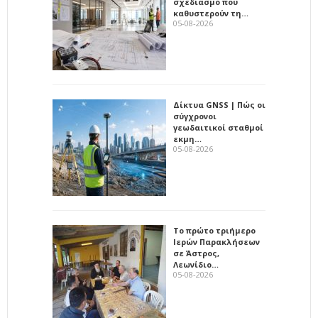
σχεδιασμό που
καθυστερούν τη…
05-08-2026
Δίκτυα GNSS | Πώς οι
σύγχρονοι
γεωδαιτικοί σταθμοί
εκμη…
05-08-2026
Το πρώτο τριήμερο
Ιερών Παρακλήσεων
σε Άστρος,
Λεωνίδιο…
05-08-2026