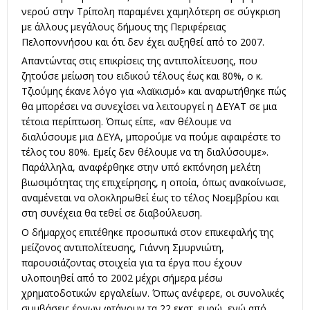
νερού στην Τρίπολη παραμένει χαμηλότερη σε σύγκριση
με άλλους μεγάλους δήμους της Περιφέρειας
Πελοποννήσου και ότι δεν έχει αυξηθεί από το 2007.
Απαντώντας στις επικρίσεις της αντιπολίτευσης, που
ζητούσε μείωση του ειδικού τέλους έως και 80%, ο κ.
Τζιούμης έκανε λόγο για «λαϊκισμό» και αναρωτήθηκε πώς
θα μπορέσει να συνεχίσει να λειτουργεί η ΔΕΥΑΤ σε μια
τέτοια περίπτωση. Όπως είπε, «αν θέλουμε να
διαλύσουμε μια ΔΕΥΑ, μπορούμε να πούμε αφαιρέστε το
τέλος του 80%. Εμείς δεν θέλουμε να τη διαλύσουμε».
Παράλληλα, αναφέρθηκε στην υπό εκπόνηση μελέτη
βιωσιμότητας της επιχείρησης, η οποία, όπως ανακοίνωσε,
αναμένεται να ολοκληρωθεί έως το τέλος Νοεμβρίου και
στη συνέχεια θα τεθεί σε διαβούλευση.
Ο δήμαρχος επιτέθηκε προσωπικά στον επικεφαλής της
μείζονος αντιπολίτευσης, Γιάννη Σμυρνιώτη,
παρουσιάζοντας στοιχεία για τα έργα που έχουν
υλοποιηθεί από το 2002 μέχρι σήμερα μέσω
χρηματοδοτικών εργαλείων. Όπως ανέφερε, οι συνολικές
συμβάσεις έργων φτάνουν τα 22 εκατ. ευρώ, ενώ από