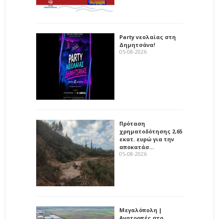
Party νεολαίας στη
Δημητσάνα!
05-08-2026
Πρόταση
χρηματοδότησης 2,65
εκατ. ευρώ για την
αποκατάσ…
05-08-2026
Μεγαλόπολη |
Ανατροπές στο