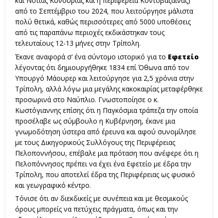
και Νότιας Κυνουρίας και η περιφέρεια Κοντοβάζαινας)
από το Σεπτέμβριο του 2024, που λειτούργησε μάλιστα
πολύ θετικά, καθώς περισσότερες από 5000 υποθέσεις
από τις παραπάνω περιοχές εκδικάστηκαν τους
τελευταίους 12-13 μήνες στην Τρίπολη.
Έκανε αναφορά σ’ ένα σύντομο ιστορικό για το
Εφετείο
λέγοντας ότι δημιουργήθηκε 1834 επί Όθωνα από τον
Υπουργό Μάουρερ και λειτούργησε για 2,5 χρόνια στην
Τρίπολη, αλλά λόγω μια μεγάλης κακοκαιρίας μεταφέρθηκε
προσωρινά στο Ναύπλιο. Γνωστοποίησε ο κ.
Κωστόγιαννης επίσης ότι η Παγκόσμια τράπεζα την οποία
προσέλαβε ως σύμβουλο η Κυβέρνηση, έκανε μια
γνωμοδότηση ύστερα από έρευνα και αφού συνομίλησε
με τους Δικηγορικούς Συλλόγους της Περιφέρειας
Πελοποννήσου, επέβαλε μια πρόταση που ανέφερε ότι η
Πελοπόννησος πρέπει να έχει ένα Εφετείο με έδρα την
Τρίπολη, που αποτελεί έδρα της Περιφέρειας ως φυσικό
και γεωγραφικό κέντρο.
Τόνισε ότι αν διεκδικείς με συνέπεια και με θεσμικούς
όρους μπορείς να πετύχεις πράγματα, όπως και την