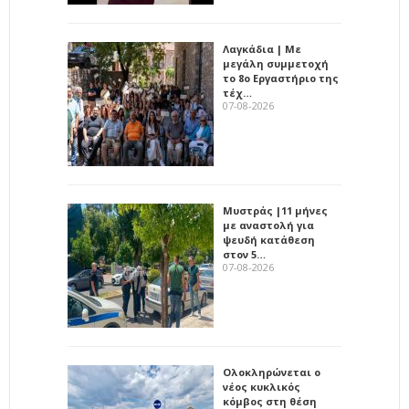
Λαγκάδια | Με
μεγάλη συμμετοχή
το 8ο Εργαστήριο της
τέχ…
07-08-2026
Μυστράς |11 μήνες
με αναστολή για
ψευδή κατάθεση
στον 5…
07-08-2026
Ολοκληρώνεται ο
νέος κυκλικός
κόμβος στη θέση