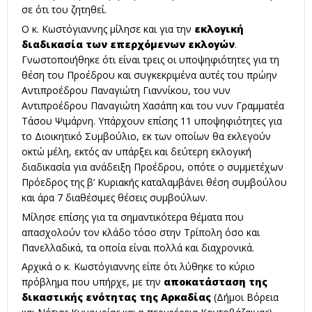
σε ότι του ζητηθεί.
Ο κ. Κωστόγιαννης μίλησε και για την
εκλογική
διαδικασία
των
επερχόμενων εκλογών
.
Γνωστοποιήθηκε ότι είναι τρεις οι υποψηφιότητες για τη
θέση του Προέδρου και συγκεκριμένα αυτές του πρώην
Αντιπροέδρου Παναγιώτη Γιαννίκου, του νυν
Αντιπροέδρου Παναγιώτη Χασάπη και του νυν Γραμματέα
Τάσου Ψιμάρνη. Υπάρχουν επίσης 11 υποψηφιότητες για
το Διοικητικό Συμβούλιο, εκ των οποίων θα εκλεγούν
οκτώ μέλη, εκτός αν υπάρξει και δεύτερη εκλογική
διαδικασία για ανάδειξη Προέδρου, οπότε ο συμμετέχων
Πρόεδρος της β’ Κυριακής καταλαμβάνει θέση συμβούλου
και άρα 7 διαθέσιμες θέσεις συμβούλων.
Μίλησε επίσης για τα σημαντικότερα θέματα που
απασχολούν τον κλάδο τόσο στην Τρίπολη όσο και
Πανελλαδικά, τα οποία είναι πολλά και διαχρονικά.
Αρχικά ο κ. Κωστόγιαννης είπε ότι λύθηκε το κύριο
πρόβλημα που υπήρχε, με την
αποκατάσταση της
δικαστικής ενότητας της Αρκαδίας
(Δήμοι Βόρεια