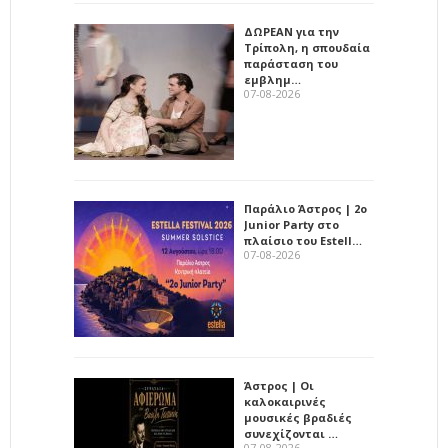
ΔΩΡΕΑΝ για την
Τρίπολη, η σπουδαία
παράσταση του
εμβλημ…
07-08-2026
Παράλιο Άστρος | 2ο
Junior Party στο
πλαίσιο του Estell…
07-08-2026
Άστρος | Οι
καλοκαιρινές
μουσικές βραδιές
συνεχίζονται …
07-08-2026