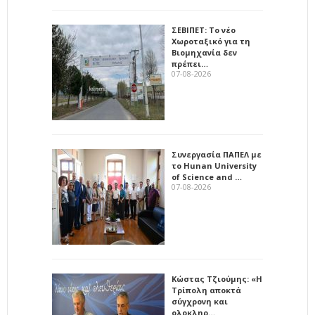
ΣΕΒΙΠΕΤ: Το νέο
Χωροταξικό για τη
Βιομηχανία δεν
πρέπει…
07-08-2026
Συνεργασία ΠΑΠΕΛ με
το Hunan University
of Science and …
07-08-2026
Κώστας Τζιούμης: «Η
Τρίπολη αποκτά
σύγχρονη και
ολοκληρ…