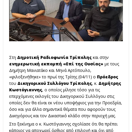
Στη
Δημοτική Ραδιοφωνία Τρίπολης
και στην
ενημερωτική εκπομπή «Επί της Ουσίας»
με τους
Δημήτρη Μανιατάκο και Μηνά Αρτόπουλο,
«φιλοξενήθηκε» το πρωί της Τρίτης (04/11) ο
Πρόεδρος
του
Δικηγορικού Συλλόγου Τρίπολης
, κ.
Δημήτρης
Κωστόγιαννης
, ο οποίος μίλησε τόσο για τις
επερχόμενες εκλογές του Δικηγορικού Συλλόγου στις
οποίες δεν θα είναι εκ νέου υποψήφιος για την Προεδρία,
όσο και για άλλα σημαντικά θέματα που αφορούν τους
Δικηγόρους και τον Δικαστικό κλάδο στην περιοχή μας.
Στο ξεκίνημα ο κ. Κωστόγιαννης σχολίασε ότι θα πρέπει
κάποιος να αποχωρεί όρθιος από επιλογή και όχι από