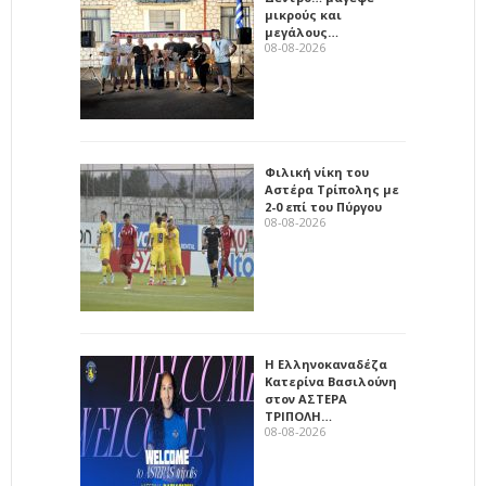
μικρούς και
μεγάλους…
08-08-2026
Φιλική νίκη του
Αστέρα Τρίπολης με
2-0 επί του Πύργου
08-08-2026
Η Ελληνοκαναδέζα
Κατερίνα Βασιλούνη
στον ΑΣΤΕΡΑ
ΤΡΙΠΟΛΗ…
08-08-2026