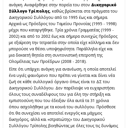
ανάγκη. Αναφέρθηκε στην πορεία του στον
Δικηγορικό
Σύλλογο Τρίπολης
, καθώς βρίσκεται στα πράγματα του
Δικηγορικού Συλλόγου από το 1995 έως και σήμερα.
Αρχικά ως Πρόεδρος του Ταμείου Προνοίας (1995 - 1998)
μέχρι που καταργήθηκε. Τρία χρόνια Γραμματέας (1999 -
2002) και από το 2002 έως και σήμερα συνεχώς Πρόεδρος
με εξαίρεση την τετραετία στην οποία είχε κόλλημα και δεν
μπορούσε να θέσει υποψηφιότητα. Παράλληλα είχε και
μια δεκαετή θητεία στη συντονιστική επιτροπή της
Ολομέλειας των Προέδρων (2008 - 2018).
Είπε ότι υπάρχει ανάγκη για ανανέωση, η οποία αποτελεί
ένα υγιές φαινόμενο που πρέπει να γίνεται και δίνει νέα
ζωή σε κάθε συλλογικό όργανο όπως είναι το ΔΣ του
Δικηγορικού Συλλόγου. Δεν παρέλειψε να ευχαριστήσει
όλους τους συναδέλφους του για όλη την στήριξη και
εμπιστοσύνη που του έδειξαν όλα αυτά τα 31 χρόνια
όπου ασχολήθηκε με τα κοινά του συλλόγου. Πρόσθεσε
ότι θα συνεχίσει να αποτελεί ενεργός και μάχιμος
δικηγόρος, αλλά και «στρατιώτης» του Δικηγορικού
Συλλόγου Τρίπολης βοηθώντας με όλες τους τις δυνάμεις