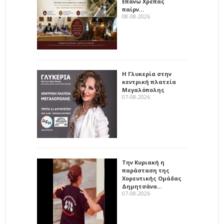
Επάνω Χρέπας
παίρν…
08-08-2026
Η Γλυκερία στην
κεντρική πλατεία
Μεγαλόπολης
07-08-2026
Την Κυριακή η
παράσταση της
Χορευτικής Ομάδας
Δημητσάνα…
07-08-2026