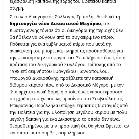
εξασφάλιση και πάλι της έδρας του Εφετείου κάποια
στιγμή.
Στο αν ο Δικηγορικός Σύλλογος Τρίπολης διεκδικεί τη
δημιουργία νέου Δικαστικού Μεγάρου
, ο κ.
Κωστόγιαννης τόνισε ότι οι δικηγόροι της περιοχής δεν
θα ήθελαν να φύγουν από το συγκεκριμένο κτίριο.
Πρόκειται για ένα εμβληματικό κτίριο που μετά την
ανακαίνισή του μπορεί και πληροί τις προϋποθέσεις για
την υφιστάμενη λειτουργία του. Συμπλήρωσε όμως ότι η
πρόταση του Δικηγορικού Συλλόγου Τρίπολης από το
1998 επί αειμνήστου Ευαγγέλου Γιαννόπουλου,
Υπουργού Δικαιοσύνης, προέβλεπε την κατασκευή
δίδυμου κτιρίου πίσω από το Δικαστικό Μέγαρο, με την
ίδια αρχιτεκτονική δομή, η οποία όμως «προσέκρουσε»
στη χρήση του χώρου ως πρασίνου στο Συμβούλιο της
Επικρατείας. Παράλληλα υπάρχει τεράστιος δισταγμός από
την Πολιτεία για την υλοποίηση μεγάλου κτιρίου με πολύ
μεγάλη δαπάνη για ένα Δικαστήριο το οποίο δεν είναι
θεσμοθετημένο, με την προοπτική ότι θα γίνει Εφετείο, αν
και όποτε αυτό συμβεί, συμπλήρωσε.