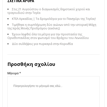
ΣΧΕΤΙΚΆ ΆΡΘΡΑ
Στις 21 Αυγούστου ο διαγωνισμός δημοτικού χορού και
τραγουδιού στην Τεγέα
ΚΤΕΛ Αρκαδίας | Τα δρομολόγια για το Πανηγύρι της Τεγέας!
Τιμήθηκε η συμπλήρωση δύο αιώνων από την ιστορική Μάχη
της Ιεράς Μονής Προδρόμου (εικόνες)
Έχουν ληφθεί όλα τα μέτρα για την προστασία της
Ορνιθοπανίδας στον φωτισμό του Βράχου του Λεωνιδίου
Δύο συλλήψεις για πυρκαγιά στην Κορινθία
Προσθήκη σχολίου
Μήνυμα *