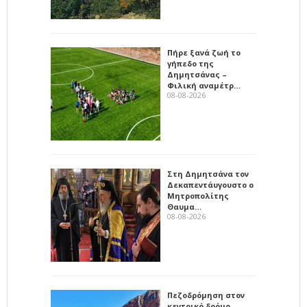
Πήρε ξανά ζωή το
γήπεδο της
Δημητσάνας –
Φιλική αναμέτρ…
08-08-2026
Στη Δημητσάνα τον
Δεκαπεντάυγουστο ο
Μητροπολίτης
Θαυμα…
08-08-2026
Πεζοδρόμηση στον
κεντρικό δρόμο