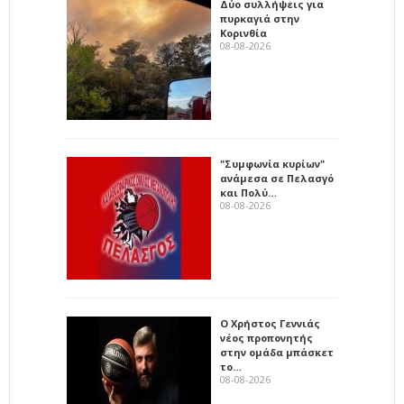
Δύο συλλήψεις για
πυρκαγιά στην
Κορινθία
08-08-2026
"Συμφωνία κυρίων"
ανάμεσα σε Πελασγό
και Πολύ…
08-08-2026
Ο Χρήστος Γεννιάς
νέος προπονητής
στην ομάδα μπάσκετ
το…
08-08-2026