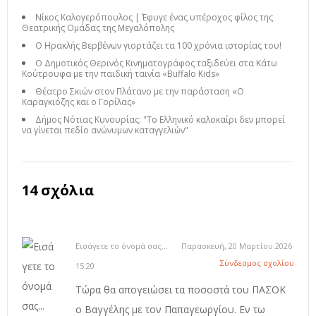
Νίκος Καλογερόπουλος | Έφυγε ένας υπέροχος φίλος της
Θεατρικής Ομάδας της Μεγαλόπολης
Ο Ηρακλής Βερβένων γιορτάζει τα 100 χρόνια ιστορίας του!
Ο Δημοτικός Θερινός Κινηματογράφος ταξιδεύει στα Κάτω
Κούτρουφα με την παιδική ταινία «Buffalo Kids»
Θέατρο Σκιών στον Πλάτανο με την παράσταση «Ο
Καραγκιόζης και ο Γορίλας»
Δήμος Νότιας Κυνουρίας: "Το Ελληνικό καλοκαίρι δεν μπορεί
να γίνεται πεδίο ανώνυμων καταγγελιών"
14 σχόλια
Εισάγετε το όνομά σας...
Παρασκευή, 20 Μαρτίου 2026
Σύνδεσμος σχολίου
15:20
Τώρα θα απογειώσει τα ποσοστά του ΠΑΣΟΚ
ο Βαγγέλης με τον Παπαγεωργίου. Εν τω