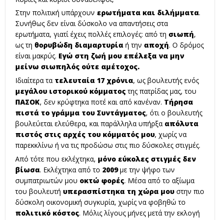
Στην πολιτική υπάρχουν
ερωτήματα και διλήμματα
.
Συνήθως δεν είναι δύσκολο να απαντήσεις στα
ερωτήματα, γιατί έχεις πολλές επιλογές: από τη
σιωπή
,
ως τη
θορυβώδη διαμαρτυρία
ή την
αποχή
. Ο δρόμος
είναι μακρύς.
Εγώ στη ζωή μου επέλεξα να μην
μείνω σιωπηλός ούτε αμέτοχος.
Ιδιαίτερα τα
τελευταία 17 χρόνια
, ως βουλευτής ενός
μεγάλου ιστορικού κόμματος
της πατρίδας μας, του
ΠΑΣΟΚ
, δεν κρύφτηκα ποτέ και από κανέναν.
Τήρησα
πιστά το γράμμα του Συντάγματος
, ότι ο βουλευτής
βουλεύεται ελεύθερα, και παράλληλα υπήρξα
απόλυτα
πιστός στις αρχές του κόμματός μου
, χωρίς να
παρεκκλίνω ή να τις προδώσω στις πιο δύσκολες στιγμές.
Από τότε που εκλέχτηκα,
μόνο εύκολες στιγμές δεν
βίωσα
. Εκλέχτηκα από το
2009
με την ψήφο των
συμπατριωτών μου
οκτώ φορές
. Μέσα από το αξίωμα
του βουλευτή
υπερασπίστηκα τη χώρα μου
στην πιο
δύσκολη οικονομική συγκυρία, χωρίς να φοβηθώ το
πολιτικό κόστος
. Μόλις λίγους μήνες μετά την εκλογή