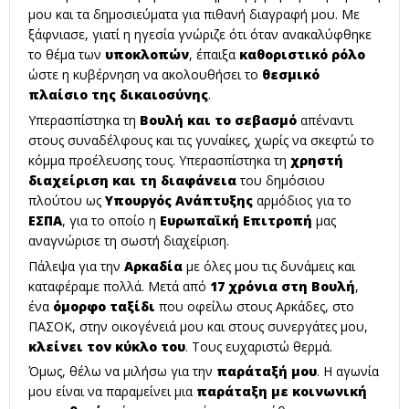
μου και τα δημοσιεύματα για πιθανή διαγραφή μου. Με
ξάφνιασε, γιατί η ηγεσία γνώριζε ότι όταν ανακαλύφθηκε
το θέμα των
υποκλοπών
, έπαιξα
καθοριστικό ρόλο
ώστε η κυβέρνηση να ακολουθήσει το
θεσμικό
πλαίσιο της δικαιοσύνης
.
Υπερασπίστηκα τη
Βουλή και το σεβασμό
απέναντι
στους συναδέλφους και τις γυναίκες, χωρίς να σκεφτώ το
κόμμα προέλευσης τους. Υπερασπίστηκα τη
χρηστή
διαχείριση και τη διαφάνεια
του δημόσιου
πλούτου ως
Υπουργός Ανάπτυξης
αρμόδιος για το
ΕΣΠΑ
, για το οποίο η
Ευρωπαϊκή Επιτροπή
μας
αναγνώρισε τη σωστή διαχείριση.
Πάλεψα για την
Αρκαδία
με όλες μου τις δυνάμεις και
καταφέραμε πολλά. Μετά από
17 χρόνια στη Βουλή
,
ένα
όμορφο ταξίδι
που οφείλω στους Αρκάδες, στο
ΠΑΣΟΚ, στην οικογένειά μου και στους συνεργάτες μου,
κλείνει τον κύκλο του
. Τους ευχαριστώ θερμά.
Όμως, θέλω να μιλήσω για την
παράταξή μου
. Η αγωνία
μου είναι να παραμείνει μια
παράταξη με κοινωνική