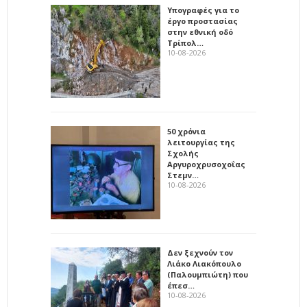
Υπογραφές για το
έργο προστασίας
στην εθνική οδό
Τρίπολ…
10-08-2026
50 χρόνια
λειτουργίας της
Σχολής
Αργυροχρυσοχοΐας
Στεμν…
10-08-2026
Δεν ξεχνούν τον
Λιάκο Λιακόπουλο
(Παλουμπιώτη) που
έπεσ…
10-08-2026