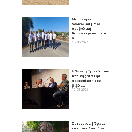
Μοτοπαρέα
Λεωνιδίου | Μια
συμβολική
διανυκτέρευση στο
ο…
10-08-2026
Η Ένωση Τριπολιτών
Αττικής για την
παρουσίαση του
βιβλί…
10-08-2026
Στεμνίτσα | Έγιναν
τα αποκαλυπτήρια