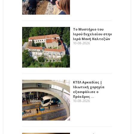
Το Μυστήριο του
Ιερού Ευχελαίου στην
Ιερά Μονή Καλτεζών
10-08-2026
ΚΤΕΛ Αρκαδίας |
Ιδιωτική χορηγία
εξασφάλισε ο
Πρόεδρος …
10-08-2026