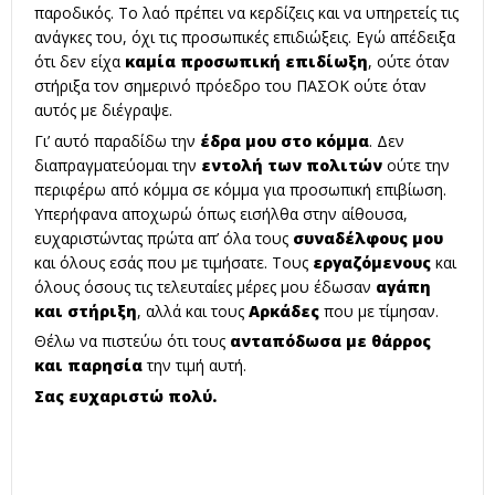
παροδικός. Το λαό πρέπει να κερδίζεις και να υπηρετείς τις
ανάγκες του, όχι τις προσωπικές επιδιώξεις. Εγώ απέδειξα
ότι δεν είχα
καμία προσωπική επιδίωξη
, ούτε όταν
στήριξα τον σημερινό πρόεδρο του ΠΑΣΟΚ ούτε όταν
αυτός με διέγραψε.
Γι’ αυτό παραδίδω την
έδρα μου στο κόμμα
. Δεν
διαπραγματεύομαι την
εντολή των πολιτών
ούτε την
περιφέρω από κόμμα σε κόμμα για προσωπική επιβίωση.
Υπερήφανα αποχωρώ όπως εισήλθα στην αίθουσα,
ευχαριστώντας πρώτα απ’ όλα τους
συναδέλφους μου
και όλους εσάς που με τιμήσατε. Τους
εργαζόμενους
και
όλους όσους τις τελευταίες μέρες μου έδωσαν
αγάπη
και στήριξη
, αλλά και τους
Αρκάδες
που με τίμησαν.
Θέλω να πιστεύω ότι τους
ανταπόδωσα με θάρρος
και παρησία
την τιμή αυτή.
Σας ευχαριστώ πολύ.