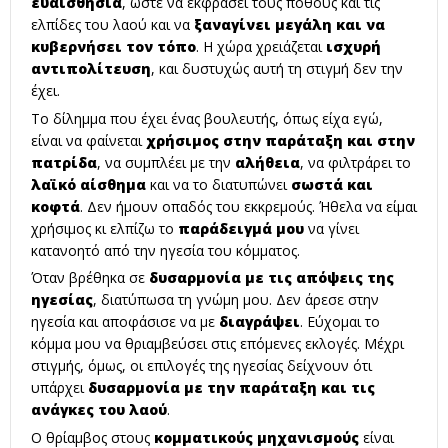
ευαισθησία
, ώστε να εκφράσει τους πόθους και τις
ελπίδες του λαού και να
ξαναγίνει μεγάλη και να
κυβερνήσει τον τόπο
. Η χώρα χρειάζεται
ισχυρή
αντιπολίτευση
, και δυστυχώς αυτή τη στιγμή δεν την
έχει.
Το δίλημμα που έχει ένας βουλευτής, όπως είχα εγώ,
είναι να φαίνεται
χρήσιμος στην παράταξη και στην
πατρίδα
, να συμπλέει με την
αλήθεια
, να φιλτράρει το
λαϊκό αίσθημα
και να το διατυπώνει
σωστά και
κοφτά
. Δεν ήμουν οπαδός του εκκρεμούς. Ήθελα να είμαι
χρήσιμος κι ελπίζω το
παράδειγμά μου
να γίνει
κατανοητό από την ηγεσία του κόμματος.
Όταν βρέθηκα σε
δυσαρμονία με τις απόψεις της
ηγεσίας
, διατύπωσα τη γνώμη μου. Δεν άρεσε στην
ηγεσία και αποφάσισε να με
διαγράψει
. Εύχομαι το
κόμμα μου να θριαμβεύσει στις επόμενες εκλογές. Μέχρι
στιγμής, όμως, οι επιλογές της ηγεσίας δείχνουν ότι
υπάρχει
δυσαρμονία με την παράταξη και τις
ανάγκες του λαού
.
Ο θρίαμβος στους
κομματικούς μηχανισμούς
είναι