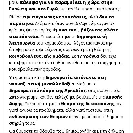
μου,
πάλεψα για να παραμείνει η χώρα στην
Ευρώπη και στο Ευρώ
, με μεγάλο προσωπικό κόστος.
Βίωσα
πρωτόγνωρες καταστάσεις
, αλλά
δεν τα
παράτησα
. Ακόμα και όταν συνάδελφοι έφευγαν σε
κρίσιμες ψηφοφορίες,
έμενα εκεί, βάζοντας πλάτη
στα δύσκολα
. Υπερασπίστηκα τη
δημοκρατική
λειτουργία
του κόμματός μου, λέγοντας πάντα την
άποψή μου και ψηφίζοντας σύμφωνα με τη θέση της
κοινοβουλευτικής ομάδας
. Σε
17 χρόνια
δεν έχω
καταψηφίσει ούτε ένα άρθρο αντίθετα με την εισήγηση της
κοινοβουλευτικής ομάδας.
Υπερασπίστηκα τη
δημοκρατία απέναντι στη
νεοναζιστική μισαλλοδοξία
. Μαζί με το
δημοκρατικό κόσμο της Αρκαδίας
, στις εκλογές του
2015
νικήσαμε, και δεν εκλέχθηκε βουλευτής της
Χρυσής
Αυγής
. Υπερασπίστηκα το
θεσμό της δικαιοσύνης
, όχι
γιατί αγνοώ τα προβλήματα, αλλά γιατί πιστεύω ότι η
ενδυνάμωση των θεσμών
περνά μέσα από τη δημόσια
στήριξή τους.
Θα θυμάστε το θόρυβο που δημιουργήθηκε με τη δήλωσή