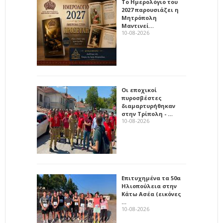
Το Ημερολόγιο του
2027 παρουσιάζει η
Μητρόπολη
Μαντινεί…
10-08-2026
Οι εποχικοί
πυροσβέστες
διαμαρτυρήθηκαν
στην Τρίπολη - …
10-08-2026
Επιτυχημένα τα 50α
Ηλιοπούλεια στην
Κάτω Ασέα (εικόνες
…
10-08-2026