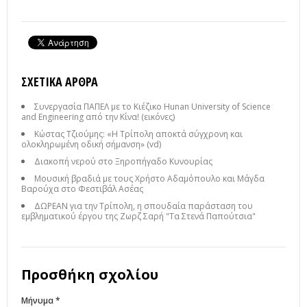
ΣΧΕΤΙΚΆ ΆΡΘΡΑ
Συνεργασία ΠΑΠΕΛ με το Κιέζικο Hunan University of Science
and Engineering από την Κίνα! (εικόνες)
Κώστας Τζιούμης: «Η Τρίπολη αποκτά σύγχρονη και
ολοκληρωμένη οδική σήμανση» (vd)
Διακοπή νερού στο Ξηροπήγαδο Κυνουρίας
Μουσική βραδιά με τους Χρήστο Αδαμόπουλο και Μάγδα
Βαρούχα στο Φεστιβάλ Ασέας
ΔΩΡΕΑΝ για την Τρίπολη, η σπουδαία παράσταση του
εμβληματικού έργου της Ζωρζ Σαρή "Τα Στενά Παπούτσια"
Προσθήκη σχολίου
Μήνυμα *