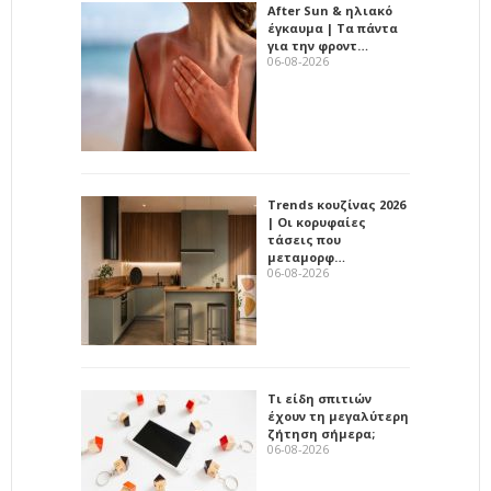
After Sun & ηλιακό
έγκαυμα | Τα πάντα
για την φροντ…
06-08-2026
Trends κουζίνας 2026
| Οι κορυφαίες
τάσεις που
μεταμορφ…
06-08-2026
Τι είδη σπιτιών
έχουν τη μεγαλύτερη
ζήτηση σήμερα;
06-08-2026