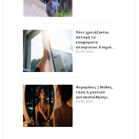
Πότε χρειάζονται
αλλαγή τα
κουφώματα
αλουμινίου; 6 σημά…
06-08-2026
Φερομόνες | Μύθος,
τάση ή μυστικό
αυτοπεποίθησης;
06-08-2026