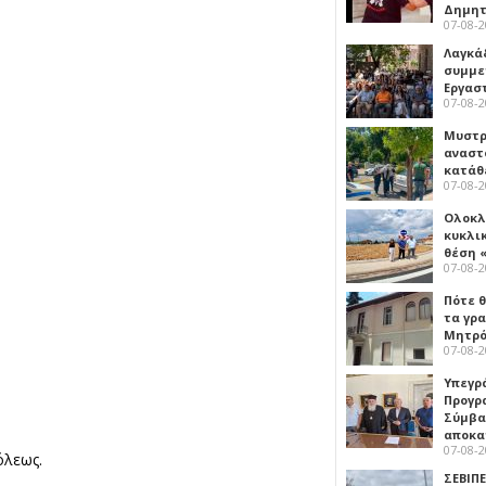
Δημη
07-08-
Λαγκά
συμμε
Εργασ
07-08-
Μυστρ
αναστ
κατάθ
07-08-
Ολοκλ
κυκλι
θέση 
07-08-
Πότε θ
τα γρ
Μητρό
07-08-
Υπεγρ
Προγρ
Σύμβα
αποκα
07-08-
όλεως.
ΣΕΒΙΠΕ