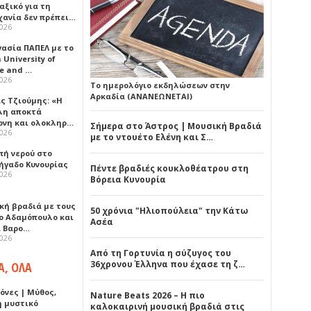
αξικό για τη
χανία δεν πρέπει…
2026
γασία ΠΑΠΕΛ με το
University of
ce and …
2026
Το ημερολόγιο εκδηλώσεων στην
Αρκαδία (ΑΝΑΝΕΩΝΕΤΑΙ)
ς Τζιούμης: «Η
λη αποκτά
ονη και ολοκληρ…
Σήμερα στο Άστρος | Μουσική Βραδιά
2026
με το ντουέτο Ελένη και Σ…
πή νερού στο
ήγαδο Κυνουρίας
Πέντε βραδιές κουκλοθέατρου στη
2026
Βόρεια Κυνουρία
κή βραδιά με τους
50 χρόνια "Ηλιοπούλεια" την Κάτω
ο Αδαμόπουλο και
Ασέα
 Βαρο…
2026
Από τη Γορτυνία η σύζυγος του
36χρονου Έλληνα που έχασε τη ζ…
Α, ΟΛΑ
όνες | Μύθος,
Nature Beats 2026 – Η πιο
ή μυστικό
καλοκαιρινή μουσική βραδιά στις