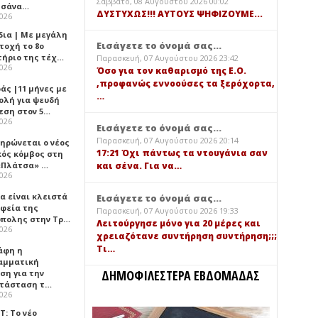
Σάββατο, 08 Αυγούστου 2026 00:02
τσάνα…
ΔΥΣΤΥΧΩΣ!!! ΑΥΤΟΥΣ ΨΗΦΙΖΟΥΜΕ...
2026
δια | Με μεγάλη
Εισάγετε το όνομά σας...
τοχή το 8ο
τήριο της τέχ…
Παρασκευή, 07 Αυγούστου 2026 23:42
2026
Όσο για τον καθαρισμό της Ε.Ο.
,προφανώς εννοούσες τα ξερόχορτα,
άς |11 μήνες με
…
ολή για ψευδή
εση στον 5…
2026
Εισάγετε το όνομά σας...
Παρασκευή, 07 Αυγούστου 2026 20:14
ηρώνεται ο νέος
17:21 Όχι πάντως τα ντουγάνια σαν
κός κόμβος στη
«Πλάτσα» …
και σένα. Για να…
2026
α είναι κλειστά
Εισάγετε το όνομά σας...
αφεία της
Παρασκευή, 07 Αυγούστου 2026 19:33
πολης στην Τρ…
Λειτούργησε μόνο για 20 μέρες και
2026
χρειαζότανε συντήρηση συντήρηση;;;
Τι…
άφη η
αμματική
ΔΗΜΟΦΙΛΕΣΤΕΡΑ ΕΒΔΟΜΑΔΑΣ
ση για την
τάσταση τ…
2026
Τ: Το νέο