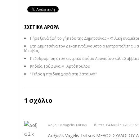
ΣΧΕΤΙΚΆ ΆΡΘΡΑ
Πήρε ξανά ζωή το γήπεδο της Δημητσάνας – Φιλική αναμέτρησ
Στη Δημητσάνα τον Δεκαπεντάυγουστο ο Μητροπολίτης Θαυ
Ιάκωβος
Πεζοδρόμηση στον κεντρικό δρόμο Λεωνιδίου κάθε Σαββατ
Κηδεία Τρύφωνα Μ. Αρτόπουλου
"Τέλος η παιδική χαρά στη Ζάτουνα"
1 σχόλιο
Δοξα 2 κ Vagelis Tsitsos
Πέμπτη, 04 Ιουνίου 2026 15:
Δοξα2.k Vagelis Tsitsos ΜΕΛΟΣ ΣΥΛΛΟΓΟΥ 