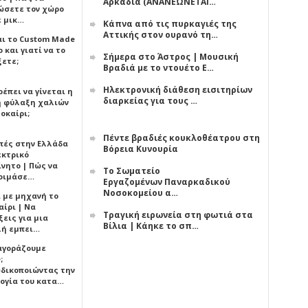
Αρκαδία (ΑΝΑΝΕΩΝΕΤΑΙ…
ώσετε τον χώρο
ε μικ…
Κάπνα από τις πυρκαγιές της
Αττικής στον ουρανό τη…
αι το Custom Made
 και γιατί να το
Σήμερα στο Άστρος | Μουσική
ξετε;
Βραδιά με το ντουέτο Ε…
Ηλεκτρονική διάθεση εισιτηρίων
έπει να γίνεται η
διαρκείας για τους …
 φύλαξη χαλιών
οκαίρι;
Πέντε βραδιές κουκλοθέατρου στη
πές στην Ελλάδα
Βόρεια Κυνουρία
εκτρικό
ίνητο | Πώς να
Το Σωματείο
οιμάσε…
Εργαζομένων Παναρκαδικού
Νοσοκομείου α…
ι με μηχανή το
αίρι | Να
Τραγική ειρωνεία στη φωτιά στα
εις για μια
Βίλια | Κάηκε το σπ…
ή εμπει…
 αγοράζουμε
;
δικοποιώντας την
ογία του κατα…