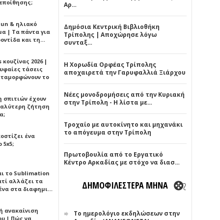
εποίθησης;
Αρ…
Sun & ηλιακό
Δημόσια Κεντρική Βιβλιοθήκη
α | Τα πάντα για
Τρίπολης | Αποχώρησε λόγω
ροντίδα και τη…
συνταξ…
 κουζίνας 2026 |
Η Χορωδία Ορφέας Τρίπολης
ρυφαίες τάσεις
αποχαιρετά την Γαρυφαλλιά Ξιάρχου
εταμορφώνουν το
Νέες μονοδρομήσεις από την Κυριακή
η σπιτιών έχουν
στην Τρίπολη - Η λίστα με…
γαλύτερη ζήτηση
α;
Τροχαίο με αυτοκίνητο και μηχανάκι
το απόγευμα στην Τρίπολη
κοστίζει ένα
 5x5;
Πρωτοβουλία από το Εργατικό
Κέντρο Αρκαδίας με στόχο να διασ…
αι το Sublimation
ατί αλλάζει τα
ΔΗΜΟΦΙΛΕΣΤΕΡΑ ΜΗΝΑ
ένα στα διαφημι…
ή ανακαίνιση
Το ημερολόγιο εκδηλώσεων στην
υ | Πώς να