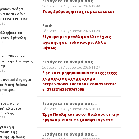
Εισάγετε το όνομά σας...
Σάββατο, 08 Αυγούστου 2026 13:48
ηνοκαναδέζα
Τους δρόμους φτιαχτε ρεεεεεεεεε
ίνα Βασιλούνη
ΑΣΤΕΡΑ ΤΡΙΠΟΛΗ…
2026
Fank
Σάββατο, 08 Αυγούστου 2026 11:28
υλλήψεις το
Σίγουρα μια μεγάλη καλλιτέχνις
 στην Τρίπολη
2026
αγαπητή σε πολύ κόσμο. Αλλά
μήπως…
τος: "Κλειστά
ία στην Κυνουρία,
Εισάγετε το όνομά σας...
ισμ…
Σάββατο, 08 Αυγούστου 2026 11:27
2026
Ε ρε κατι μηηηνυυυυυσεειιιςςςςςςςς
χαχαχαχαχαχαχχαχαχα
μαντικό έργο για
https://www.facebook.com/watch/?
ερά Μονή Επάνω
v=27832162979767096
ς παίρν…
2026
Εισάγετε το όνομά σας...
κερία στην
ική πλατεία
Σάββατο, 08 Αυγούστου 2026 08:39
όπολης
Έργο Παυλή και αυτό ,διαλυσατε την
2026
εργολαβία και το ξαναφτιαχνετε…
υριακή η
ταση της
Εισάγετε το όνομά σας...
τικής Ομάδας