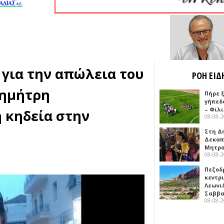
 για την απώλεια του
ΡΟΗ ΕΙΔ
Δημήτρη
Πήρε 
γήπεδ
– Φιλ
 κηδεία στην
08-08-
Στη Δ
Δεκαπ
Μητρο
08-08-
Πεζοδ
κεντρ
Λεωνι
Σαββ
08-08-