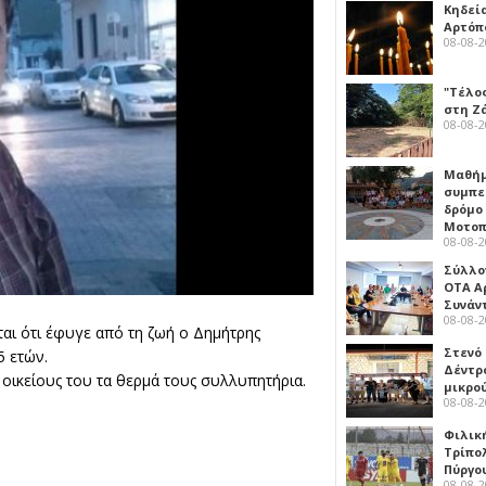
Κηδεί
Αρτόπ
08-08-
"Τέλο
στη Ζ
08-08-
Μαθή
συμπε
δρόμο
Μοτοπ
08-08-
Σύλλο
ΟΤΑ Α
Συνάν
08-08-
αι ότι έφυγε από τη ζωή ο Δημήτρης
Στενό
5 ετών.
Δέντρ
οικείους του τα θερμά τους συλλυπητήρια.
μικρο
08-08-
Φιλικ
Τρίπολ
Πύργο
08-08-