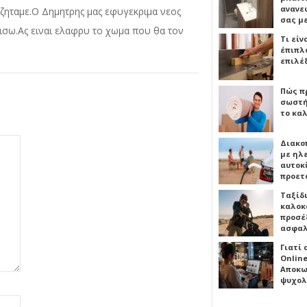
ανανε
ν ζηταμε.Ο Δημητρης μας εφυγεκριμα νεος
σας μ
πισω.Ας ειναι ελαφρυ το χωμα που θα τον
Τι είν
έπιπλο
επιλέ
Πώς πρ
σωστή
το καλ
Διακο
με ηλ
αυτοκ
προετ
Ταξίδ
καλοκ
προσέξ
ασφαλ
Γιατί
Online
Αποκω
ψυχολ