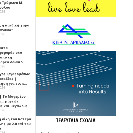
α Τρύφωνα Μ.
ουλου
2026
ς η παιδική χαρά
άτουνα"
2026
ματα
ριφοράς στο
 από τη
αρέα Λεωνιδ…
2026
γος Εργαζομένων
ρκαδίας |
τηση για τις ε…
2026
 | Το Μαγεμένο
ο… μάγεψε
ύς και μεγάλους…
2026
ή νίκη του Αστέρα
ΤΕΛΕΥΤΑΙΑ ΣΧΟΛΙΑ
ης με 2-0 επί του
υ
2026