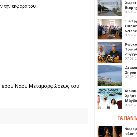
Χωροτ
ν την εκφορά του.
Βιομη
07-08-
Συνερ
Hunan 
Scien
07-08-
Κώστα
Τρίπο
σύγχρ
07-08-
Διακο
Ξηροπ
07-08-
Ιερού Ναού Μεταμορφώσεως του
υ
Μουσι
Χρήστ
Μάγδα
07-08-
ΤΑ ΠΑΝΤ
Φερομ
τάση 