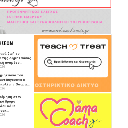
ΗΣΕΩΝ
ξανά ζωή το
ο της Δημητσάνας
ική αναμέτρ…
2026
ημητσάνα τον
εντάυγουστο ο
πολίτης Θαυμα…
2026
ρόμηση στον
ικό δρόμο
δίου κάθε
ατοκ…
2026