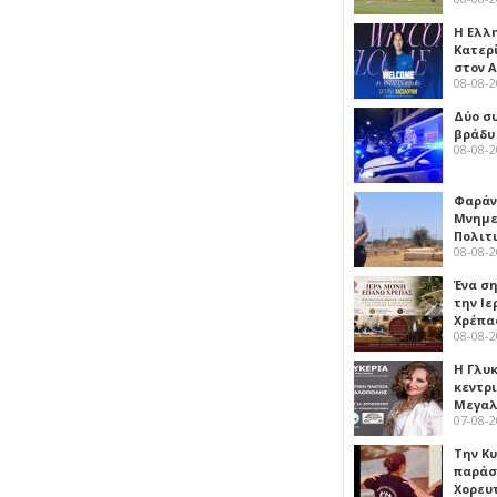
Η Ελλ
Κατερ
στον 
08-08-
Δύο σ
βράδυ
08-08-
Φαράν
Μνημε
Πολιτ
08-08-
Ένα ση
την Ι
Χρέπα
08-08-
Η Γλυ
κεντρ
Μεγαλ
07-08-
Την Κ
παράσ
Χορευ