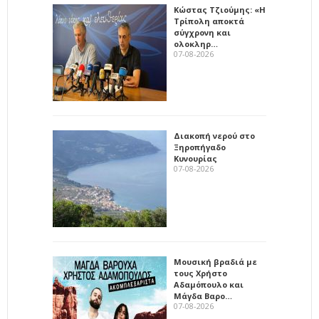
Κώστας Τζιούμης: «Η
Τρίπολη αποκτά
σύγχρονη και
ολοκληρ…
07-08-2026
Διακοπή νερού στο
Ξηροπήγαδο
Κυνουρίας
07-08-2026
Μουσική βραδιά με
τους Χρήστο
Αδαμόπουλο και
Μάγδα Βαρο…
07-08-2026