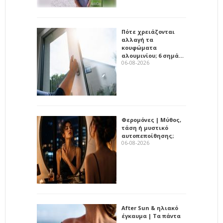
Πότε χρειάζονται
αλλαγή τα
κουφώματα
αλουμινίου; 6 σημά…
06-08-2026
Φερομόνες | Μύθος,
τάση ή μυστικό
αυτοπεποίθησης;
06-08-2026
After Sun & ηλιακό
έγκαυμα | Τα πάντα