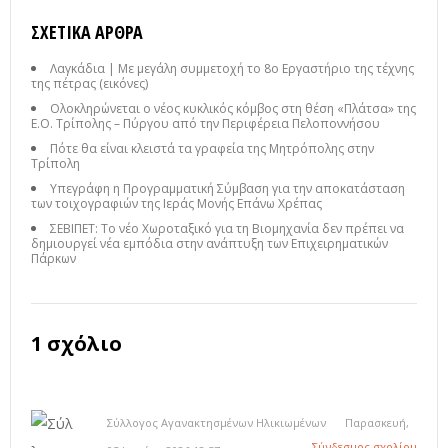
ΣΧΕΤΙΚΆ ΆΡΘΡΑ
Λαγκάδια | Με μεγάλη συμμετοχή το 8ο Εργαστήριο της τέχνης
της πέτρας (εικόνες)
Ολοκληρώνεται ο νέος κυκλικός κόμβος στη θέση «Πλάτσα» της
Ε.Ο. Τρίπολης – Πύργου από την Περιφέρεια Πελοποννήσου
Πότε θα είναι κλειστά τα γραφεία της Μητρόπολης στην
Τρίπολη
Υπεγράφη η Προγραμματική Σύμβαση για την αποκατάσταση
των τοιχογραφιών της Ιεράς Μονής Επάνω Χρέπας
ΣΕΒΙΠΕΤ: Το νέο Χωροταξικό για τη Βιομηχανία δεν πρέπει να
δημιουργεί νέα εμπόδια στην ανάπτυξη των Επιχειρηματικών
Πάρκων
1 σχόλιο
Σύλλογος Αγανακτησμένων Ηλικιωμένων
Παρασκευή,
Σύνδεσμος σχολίου