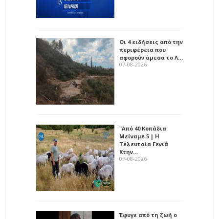
Οι 4 ειδήσεις από την
περιφέρεια που
αφορούν άμεσα το Λ…
07-08-2026
"Από 40 Κοπάδια
Μείναμε 5 | Η
Τελευταία Γενιά
Κτην…
07-08-2026
Έφυγε από τη ζωή ο